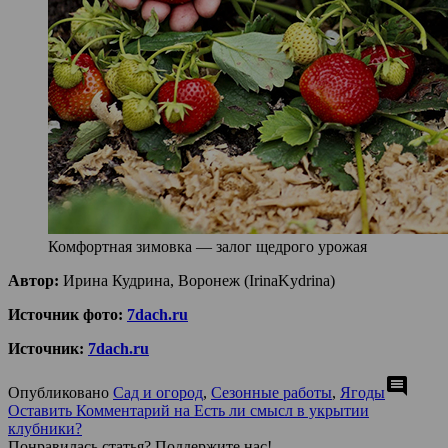
Комфортная зимовка — залог щедрого урожая
Автор:
Ирина Кудрина, Воронеж (IrinaKydrina)
Источник фото:
7dach.ru
Источник:
7dach.ru
comment
Опубликовано
Сад и огород
,
Сезонные работы
,
Ягоды
Оставить Комментарий
на Есть ли смысл в укрытии
клубники?
Понравилась статья? Поддержите нас!