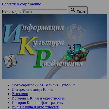
Перейти к содержанию

Искать для:
Поиск
Фото-зарисовки от Василия Кузьмина
Интересные люди Клина
Выставки
История г. Клин и окрестностей
История Клина в фотографиях
Виды Клина и окрестностей