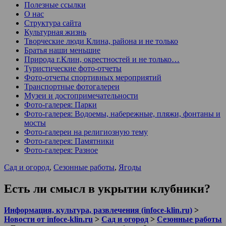
Полезные ссылки
О нас
Структура сайта
Культурная жизнь
Творческие люди Клина, района и не только
Братья наши меньшие
Природа г.Клин, окрестностей и не только…
Туристические фото-отчеты
Фото-отчеты спортивных мероприятий
Транспортные фотогалереи
Музеи и достопримечательности
Фото-галерея: Парки
Фото-галерея: Водоемы, набережные, пляжи, фонтаны и
мосты
Фото-галереи на религиозную тему
Фото-галерея: Памятники
Фото-галерея: Разное
Сад и огород
,
Сезонные работы
,
Ягоды
Есть ли смысл в укрытии клубники?
Информация, культура, развлечения (infoce-klin.ru)
>
Новости от infoce-klin.ru
>
Сад и огород
>
Сезонные работы