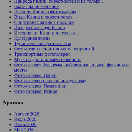
Природа г.Клин, окрестностей и не только…
Братья наши меньшие
История Клина в фотографиях
Виды Клина и окрестностей
Спортивная жизнь в г.о.Клин
Интересные люди Клина
История г.о. Клин и не только…
Культурная жизнь
Туристические фото-отчеты
Фото-отчеты спортивных мероприятий
Транспортные фотогалереи
Музеи и достопримечательности
Фото-галерея: Водоемы, набережные, пляжи, фонтаны и
мосты
Фото-галерея: Парки
Фото-галереи на религиозную тему
Фото-галерея: Памятники
Фото-галерея: Разное
Архивы
Август 2026
Июль 2026
Июнь 2026
Май 2026