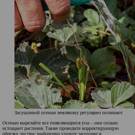
Засушливой осенью землянику регулярно поливают
Осенью вырезайте все появляющиеся усы – они сильно
истощают растения. Также проведите корректирующую
обрезку листвы: выборочно удалите засохшие и