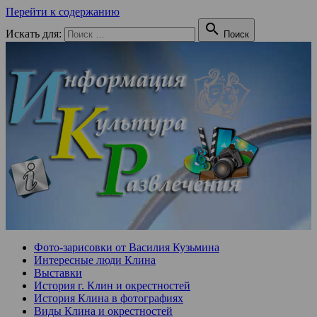
Перейти к содержанию

Искать для:
Поиск
Фото-зарисовки от Василия Кузьмина
Интересные люди Клина
Выставки
История г. Клин и окрестностей
История Клина в фотографиях
Виды Клина и окрестностей