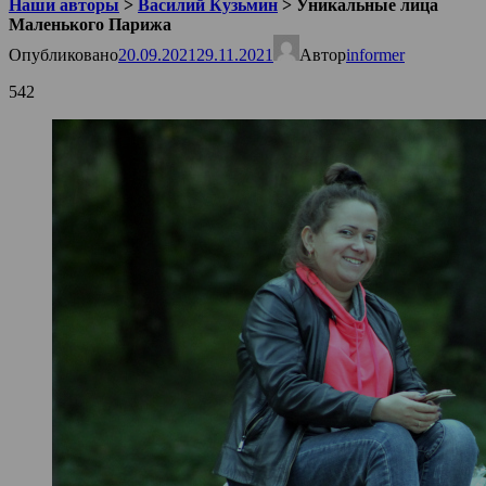
Наши авторы
>
Василий Кузьмин
>
Уникальные лица
Маленького Парижа
Опубликовано
20.09.2021
29.11.2021
Автор
informer
542