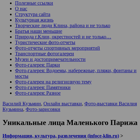
Полезные ссылки
О нас
Структура сайта
Культурная жизнь
Творческие люди Клина, района и не только
Братья наши меньшие
Природа г.Клин, окрестностей и не только…
Туристические фото-отчеты
Фото-отчеты спортивных мероприятий
Транспортные фотогалереи
Музеи и достопримечательности
Фото-галерея: Парки
Фото-галерея: Водоемы, набережные, пляжи, фонтаны и
мосты
Фото-галереи на религиозную тему
Фото-галерея: Памятники
Фото-галерея: Разное
Василий Кузьмин
,
Онлайн выставки
,
Фото-выставки Василия
Кузьмина
,
Фото-зарисовки
Уникальные лица Маленького Парижа
Информация, культура, развлечения (infoce-klin.ru)
>