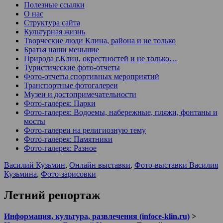
Полезные ссылки
О нас
Структура сайта
Культурная жизнь
Творческие люди Клина, района и не только
Братья наши меньшие
Природа г.Клин, окрестностей и не только…
Туристические фото-отчеты
Фото-отчеты спортивных мероприятий
Транспортные фотогалереи
Музеи и достопримечательности
Фото-галерея: Парки
Фото-галерея: Водоемы, набережные, пляжи, фонтаны и
мосты
Фото-галереи на религиозную тему
Фото-галерея: Памятники
Фото-галерея: Разное
Василий Кузьмин
,
Онлайн выставки
,
Фото-выставки Василия
Кузьмина
,
Фото-зарисовки
Летний репортаж
Информация, культура, развлечения (infoce-klin.ru)
>