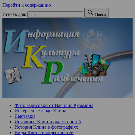
Перейти к содержанию

Искать для:
Поиск
Фото-зарисовки от Василия Кузьмина
Интересные люди Клина
Выставки
История г. Клин и окрестностей
История Клина в фотографиях
Виды Клина и окрестностей