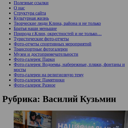
Полезные ссылки
О нас
Структура сайта
Культурная жизнь
Творческие люди Клина, района и не только
Братья наши меньшие
Природа г.Клин, окрестностей и не только…
Туристические фото-отчеты
Фото-отчеты спортивных мероприятий
Транспортные фотогалереи
Музеи и достопримечательности
Фото-галерея: Парки
Фото-галерея: Водоемы, набережные, пляжи, фонтаны и
мосты
Фото-галереи на религиозную тему
Фото-галерея: Памятники
Фото-галерея: Разное
Рубрика:
Василий Кузьмин