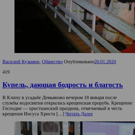
Василий Кузьмин
,
Общество
Опубликовано
20.01.2020
419
Купель, дающая бодрость и благость
В Клину в усадьбе Демьяново вечером 18 января после
службы водосвятия открылась крещенская прорубь. Крещение
Господне — христианский праздник, отмечаемый в честь
крещения Иисуса Христа […]
Читать Далее