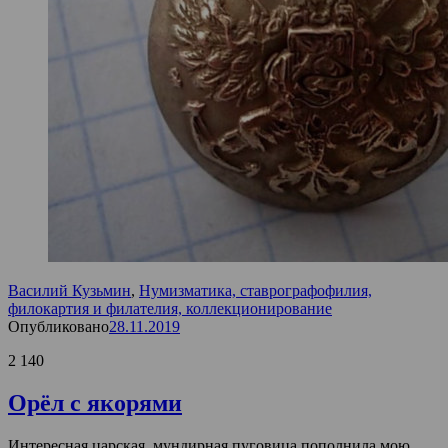
Василий Кузьмин
,
Нумизматика, ставрографофилия,
филокартия и филателия, коллекционирование
Опубликовано
28.11.2019
2 140
Орёл с якорями
Интересная царская, мундирная пуговица пополнила мою