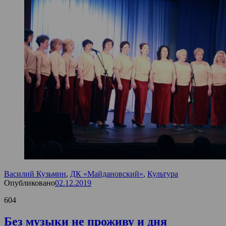
Василий Кузьмин
,
ДК «Майдановский»
,
Культура
Опубликовано
02.12.2019
604
Без музыки не проживу и дня