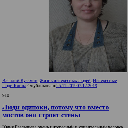
Василий Кузьмин
,
Жизнь интересных людей
,
Интересные
люди Клина
Опубликовано
25.11.2019
07.12.2019
910
Люди одиноки, потому что вместо
мостов они строят стены
Юлия Гладышева очень интересный и удивительный человек,