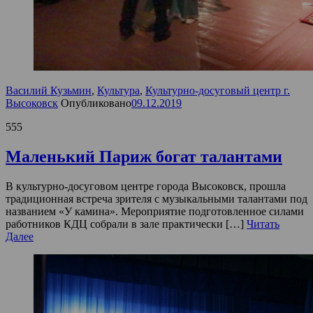
Василий Кузьмин
,
Культура
,
Культурно-досуговый центр г.
Высоковск
Опубликовано
09.12.2019
555
Маленький Париж богат талантами
В культурно-досуговом центре города Высоковск, прошла
традиционная встреча зрителя с музыкальными талантами под
названием «У камина». Мероприятие подготовленное силами
работников КДЦ собрали в зале практически […]
Читать
Далее