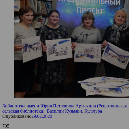
Библиотека имени Юрия Петровича Артюхина (Решоткинская
сельская библиотека)
,
Василий Кузьмин
,
Культура
Опубликовано
29.02.2020
705