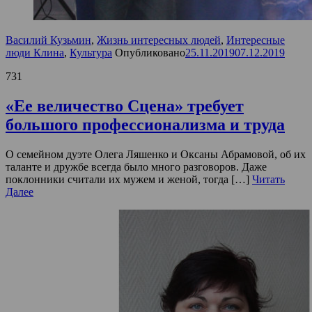
Василий Кузьмин
,
Жизнь интересных людей
,
Интересные
люди Клина
,
Культура
Опубликовано
25.11.2019
07.12.2019
731
«Ее величество Сцена» требует
большого профессионализма и труда
О семейном дуэте Олега Ляшенко и Оксаны Абрамовой, об их
таланте и дружбе всегда было много разговоров. Даже
поклонники считали их мужем и женой, тогда […]
Читать
Далее