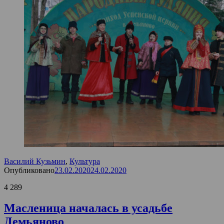
Василий Кузьмин
,
Культура
Опубликовано
23.02.2020
24.02.2020
4 289
Масленица началась в усадьбе
Демьяново