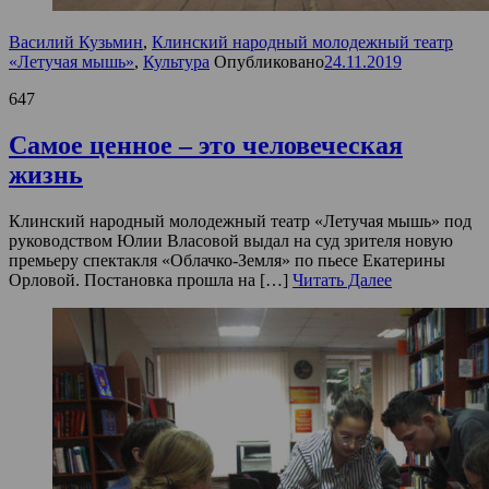
Василий Кузьмин
,
Клинский народный молодежный театр
«Летучая мышь»
,
Культура
Опубликовано
24.11.2019
647
Самое ценное – это человеческая
жизнь
Клинский народный молодежный театр «Летучая мышь» под
руководством Юлии Власовой выдал на суд зрителя новую
премьеру спектакля «Облачко-Земля» по пьесе Екатерины
Орловой. Постановка прошла на […]
Читать Далее