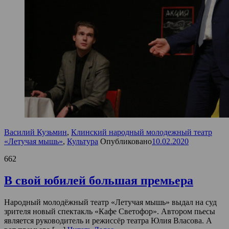
Василий Кузьмин
,
Клинский народный молодежный театр
«Летучая мышь»
,
Культура
Опубликовано
10.02.2020
662
В свой юбилей большая премьера
Народный молодёжный театр «Летучая мышь» выдал на суд
зрителя новый спектакль «Кафе Светофор». Автором пьесы
является руководитель и режиссёр театра Юлия Власова. А