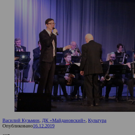
Василий Кузьмин
,
ДК «Майдановский»
,
Культура
Опубликовано
16.12.2019