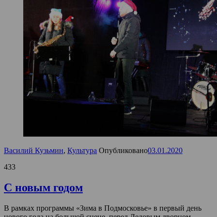
Василий Кузьмин
,
Культура
Опубликовано
03.01.2020
433
С новым годом
В рамках программы «Зима в Подмосковье» в первый день
нового года на большой сцене, перед Ледовым дворцом