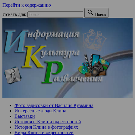
Перейти к содержанию

Искать для:
Поиск
Фото-зарисовки от Василия Кузьмина
Интересные люди Клина
Выставки
История г. Клин и окрестностей
История Клина в фотографиях
Виды Клина и окрестностей