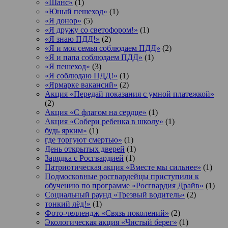
«Шанс»
(1)
«Юный пешеход»
(1)
«Я донор»
(5)
«Я дружу со светофором!»
(1)
«Я знаю ПДД!»
(2)
«Я и моя семья соблюдаем ПДД»
(2)
«Я и папа соблюдаем ПДД»
(1)
«Я пешеход»
(3)
«Я соблюдаю ПДД!»
(1)
«Ярмарке вакансий»
(2)
Акция «Передай показания с умной платежкой»
(2)
Акция «С флагом на сердце»
(1)
Акция «Собери ребенка в школу»
(1)
будь ярким»
(1)
где торгуют смертью»
(1)
День открытых дверей
(1)
Зарядка с Росгвардией
(1)
Патриотическая акция «Вместе мы сильнее»
(1)
Подмосковные росгвардейцы приступили к
обучению по программе «Росгвардия Драйв»
(1)
Социальный раунд «Трезвый водитель»
(2)
тонкий лёд!»
(1)
Фото-челлендж «Связь поколений»
(2)
Экологическая акция «Чистый берег»
(1)