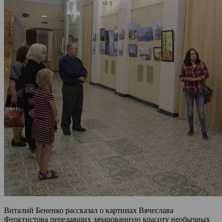
Виталий Бененко рассказал о картинах Вячеслава
Феоктистова передавших зачарованную красоту необычных