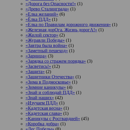
«Дорога без Опасности!»
(1)
«Древо Сталинграда»
(1)
«Елка желаний»
(6)
«Ёлка ПДД»
(1)
«Елка по Правилам дорожного движения»
(1)
«Железная дорОга. Жизнь дорогА!»
(1)
«Жилой сектор»
(2)
«Журавли Победы»
(1)
«Завтра была война»
(1)
«Заметный пешеход»
(1)
«Зарница»
(3)
«Зарядка со стражем порядка»
(3)
«Засветись!»
(12)
«Защита»
(2)
«Защитники Отечества»
(1)
«Зима в Подмосковье»
(1)
«Зимние каникулы»
(4)
«Знай и соблюдай ПДД»
(1)
«Знай наших»
(42)
«Изучаем ПДД»
(1)
«Кадетская весна»
(1)
«Кадетская слава»
(1)
«Каникулы с Росгвардией»
(45)
«Коробка добра»
(1)
«Лес Победы»
(8)