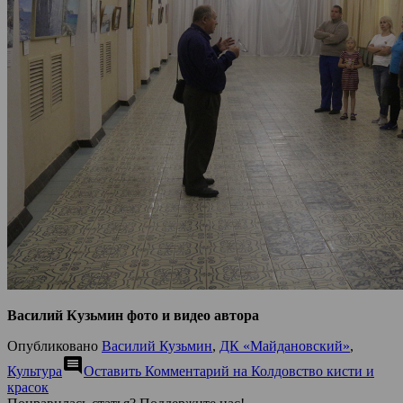
Василий Кузьмин фото и видео автора
Опубликовано
Василий Кузьмин
,
ДК «Майдановский»
,
comment
Культура
Оставить Комментарий
на Колдовство кисти и
красок