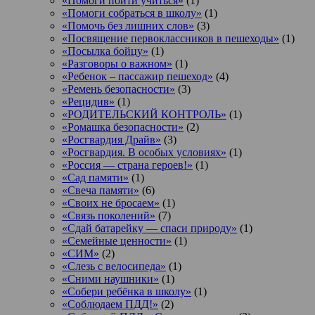
«Помоги пойти учиться»
(1)
«Помоги собраться в школу»
(1)
«Помочь без лишних слов»
(3)
«Посвящение первоклассников в пешеходы»
(1)
«Посылка бойцу»
(1)
«Разговоры о важном»
(1)
«Ребенок – пассажир пешеход»
(4)
«Ремень безопасности»
(3)
«Рецидив»
(1)
«РОДИТЕЛЬСКИЙ КОНТРОЛЬ»
(1)
«Ромашка безопасности»
(2)
«Росгвардия Драйв»
(3)
«Росгвардия. В особых условиях»
(1)
«Россия — страна героев!»
(1)
«Сад памяти»
(1)
«Свеча памяти»
(6)
«Своих не бросаем»
(1)
«Связь поколений»
(7)
«Сдай батарейку — спаси природу»
(1)
«Семейные ценности»
(1)
«СИМ»
(2)
«Слезь с велосипеда»
(1)
«Сними наушники»
(1)
«Собери ребёнка в школу»
(1)
«Соблюдаем ПДД!»
(2)