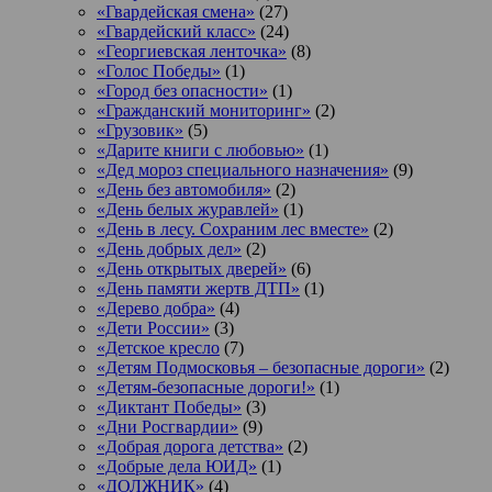
«Гвардейская смена»
(27)
«Гвардейский класс»
(24)
«Георгиевская ленточка»
(8)
«Голос Победы»
(1)
«Город без опасности»
(1)
«Гражданский мониторинг»
(2)
«Грузовик»
(5)
«Дарите книги с любовью»
(1)
«Дед мороз специального назначения»
(9)
«День без автомобиля»
(2)
«День белых журавлей»
(1)
«День в лесу. Сохраним лес вместе»
(2)
«День добрых дел»
(2)
«День открытых дверей»
(6)
«День памяти жертв ДТП»
(1)
«Дерево добра»
(4)
«Дети России»
(3)
«Детское кресло
(7)
«Детям Подмосковья – безопасные дороги»
(2)
«Детям-безопасные дороги!»
(1)
«Диктант Победы»
(3)
«Дни Росгвардии»
(9)
«Добрая дорога детства»
(2)
«Добрые дела ЮИД»
(1)
«ДОЛЖНИК»
(4)