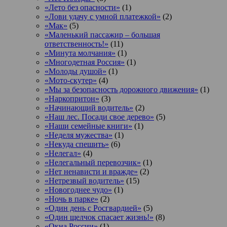
«Лето без опасности»
(1)
«Лови удачу с умной платежкой»
(2)
«Мак»
(5)
«Маленький пассажир – большая
ответственность!»
(11)
«Минута молчания»
(1)
«Многодетная Россия»
(1)
«Молоды душой»
(1)
«Мото-скутер»
(4)
«Мы за безопасность дорожного движения»
(1)
«Наркопритон»
(3)
«Начинающий водитель»
(2)
«Наш лес. Посади свое дерево»
(5)
«Наши семейные книги»
(1)
«Неделя мужества»
(1)
«Некуда спешить»
(6)
«Нелегал»
(4)
«Нелегальный перевозчик»
(1)
«Нет ненависти и вражде»
(2)
«Нетрезвый водитель»
(15)
«Новогоднее чудо»
(1)
«Ночь в парке»
(2)
«Один день с Росгвардией»
(5)
«Один щелчок спасает жизнь!»
(8)
«Окна России»
(1)