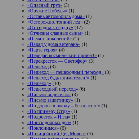
«Опасный груз»
(3)
«Оружие Победы»
(1)
«Оставь автомобиль дома»
(1)
«Осторожно, тонкий лед»
(2)
«От сердца к сердцу»
(17)
«Отчизны славные сыны»
(1)
«Память поколений»
(1)
«Парад у дома ветерана»
(1)
«Парта героя»
(4)
«Передай космический привет!»
(1)
«Перекресток — Светофор»
(3)
«Пешеход
(3)
«Пешеход — пешеходный переход»
(3)
«Пешеход будь внимателен!»
(1)
«Пешеход»
(10)
«Пешеходный переход»
(6)
«Письмо водителю»
(3)
«Письмо защитнику»
(1)
«По дороге в школу – безопасно!»
(1)
«По примеру Отца»
(1)
«Подросток ‒ Игла»
(1)
«Поиск добрых дел»
(1)
«Поклонимся»
(6)
«Полицейский Дед Мороз»
(5)