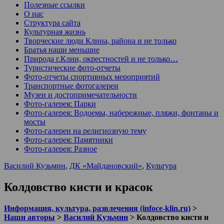
Полезные ссылки
О нас
Структура сайта
Культурная жизнь
Творческие люди Клина, района и не только
Братья наши меньшие
Природа г.Клин, окрестностей и не только…
Туристические фото-отчеты
Фото-отчеты спортивных мероприятий
Транспортные фотогалереи
Музеи и достопримечательности
Фото-галерея: Парки
Фото-галерея: Водоемы, набережные, пляжи, фонтаны и
мосты
Фото-галереи на религиозную тему
Фото-галерея: Памятники
Фото-галерея: Разное
Василий Кузьмин
,
ДК «Майдановский»
,
Культура
Колдовство кисти и красок
Информация, культура, развлечения (infoce-klin.ru)
>
Наши авторы
>
Василий Кузьмин
>
Колдовство кисти и