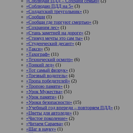
«Соблюдай ПДД – Сохрани семью»
(2)
«Соблюдаю ПДД на 5»
(3)
«Солдатский треугольник»
(1)
«Сообщи
(1)
«Сообщи где торгуют смертью»
(3)
«Сохраним лес»
(1)
«Стань заметней на дороге»
(2)
«Стимул мечты это сам ты»
(1)
«Студенческий десант»
(4)
«Такси»
(5)
«Тахограф»
(11)
«Технический осмотр»
(6)
«Тонкий лед»
(1)
«Тот самый физрук»
(1)
«Трезвый водитель»
(4)
«Тропа победителей»
(2)
«Тропою памяти»
(1)
«Урок Мужества»
(51)
«Урок памяти»
(1)
«Уроки безопасности»
(15)
«Учебный год впереди – повторяем ПДД»
(1)
«Цветы для автоледи»
(1)
«Чистое поколение»
(2)
«Читаем Сараева»
(1)
«Шаг в науку»
(1)