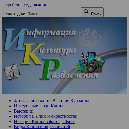
Перейти к содержанию

Искать для:
Поиск
Фото-зарисовки от Василия Кузьмина
Интересные люди Клина
Выставки
История г. Клин и окрестностей
История Клина в фотографиях
Виды Клина и окрестностей