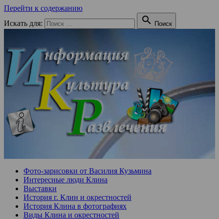
Перейти к содержанию

Искать для:
Поиск
Фото-зарисовки от Василия Кузьмина
Интересные люди Клина
Выставки
История г. Клин и окрестностей
История Клина в фотографиях
Виды Клина и окрестностей