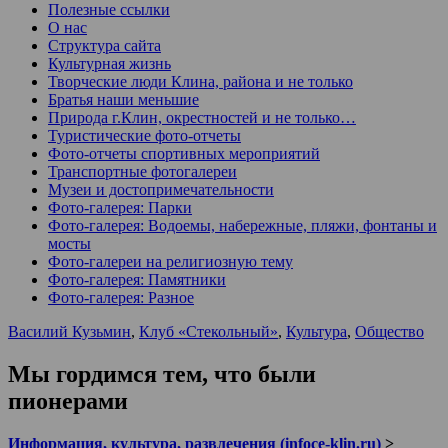
Полезные ссылки
О нас
Структура сайта
Культурная жизнь
Творческие люди Клина, района и не только
Братья наши меньшие
Природа г.Клин, окрестностей и не только…
Туристические фото-отчеты
Фото-отчеты спортивных мероприятий
Транспортные фотогалереи
Музеи и достопримечательности
Фото-галерея: Парки
Фото-галерея: Водоемы, набережные, пляжи, фонтаны и
мосты
Фото-галереи на религиозную тему
Фото-галерея: Памятники
Фото-галерея: Разное
Василий Кузьмин
,
Клуб «Стекольный»
,
Культура
,
Общество
Мы гордимся тем, что были
пионерами
Информация, культура, развлечения (infoce-klin.ru)
>