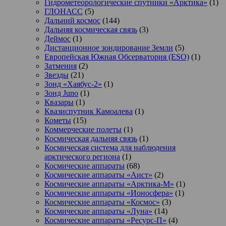
Гидрометеорологические спутники «Арктика»
(1)
ГЛОНАСС
(5)
Дальний космос
(144)
Дальняя космическая связь
(3)
Деймос
(1)
Дистанционное зондирование Земли
(5)
Европейская Южная Обсерватория (ESO)
(1)
Затмения
(2)
Звезды
(21)
Зонд «Хаябус-2»
(1)
Зонд Juno
(1)
Квазары
(1)
Квазиспутник Камоалева
(1)
Кометы
(15)
Коммерческие полеты
(1)
Космическая дальняя связь
(1)
Космическая система для наблюдения
арктического региона
(1)
Космические аппараты
(68)
Космические аппараты «Аист»
(2)
Космические аппараты «Арктика-М»
(1)
Космические аппараты «Ионосфера»
(1)
Космические аппараты «Космос»
(3)
Космические аппараты «Луна»
(14)
Космические аппараты «Ресурс-П»
(4)