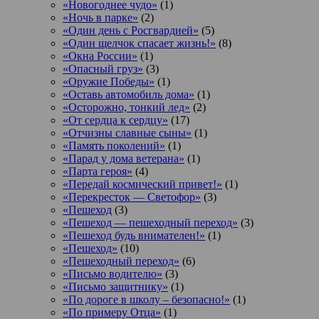
«Новогоднее чудо»
(1)
«Ночь в парке»
(2)
«Один день с Росгвардией»
(5)
«Один щелчок спасает жизнь!»
(8)
«Окна России»
(1)
«Опасный груз»
(3)
«Оружие Победы»
(1)
«Оставь автомобиль дома»
(1)
«Осторожно, тонкий лед»
(2)
«От сердца к сердцу»
(17)
«Отчизны славные сыны»
(1)
«Память поколений»
(1)
«Парад у дома ветерана»
(1)
«Парта героя»
(4)
«Передай космический привет!»
(1)
«Перекресток — Светофор»
(3)
«Пешеход
(3)
«Пешеход — пешеходный переход»
(3)
«Пешеход будь внимателен!»
(1)
«Пешеход»
(10)
«Пешеходный переход»
(6)
«Письмо водителю»
(3)
«Письмо защитнику»
(1)
«По дороге в школу – безопасно!»
(1)
«По примеру Отца»
(1)