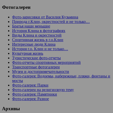
Фотогалереи
Фото-зарисовки от Василия Кузьмина
Природа г.Клин, окрестностей и не только…
Братья наши меньшие
История Клина в фотографиях
Виды Клина и окрестностей
Спортивная жизнь в г.о.Клин
Интересные люди Клина
История г.о. Клин и не только…
Культурная жизнь
Туристические фото-отчеты
Фото-отчеты спортивных мероприятий
Транспортные фотогалереи
Музеи и достопримечательности
Фото-галерея: Водоемы, набережные, пляжи, фонтаны и
мосты
Фото-галерея: Парки
Фото-галереи на религиозную тему
Фото-галерея: Памятники
Фото-галерея: Разное
Архивы