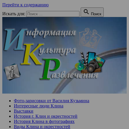
Перейти к содержанию

Искать для:
Поиск
Фото-зарисовки от Василия Кузьмина
Интересные люди Клина
Выставки
История г. Клин и окрестностей
История Клина в фотографиях
Виды Клина и окрестностей