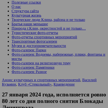
Полезные ссылки
О нас
Структура сайта
Культурная жизнь
Творческие люди Клина, района и не только
Братья наши меньшие
Природа г.Клин, окрестностей и не только…
Туристические фото-отчеты
Фото-отчеты спортивных мероприятий
Транспортные фотогалереи
Музеи и достопримечательности
Фото-галерея: Парки
Фото-галерея: Водоемы, набережные, пляжи, фонтаны и
мосты
Фото-галереи на религиозную тему
Фото-галерея: Памятники
Фото-галерея: Разное
Анонс культурных и спортивных мероприятий
,
Василий
Кузьмин
,
Клуб «Стекольный»
,
Краеведение
27 января 2024 года, исполняется ровно
80 лет со дня полного снятия Блокады
Ленинграда