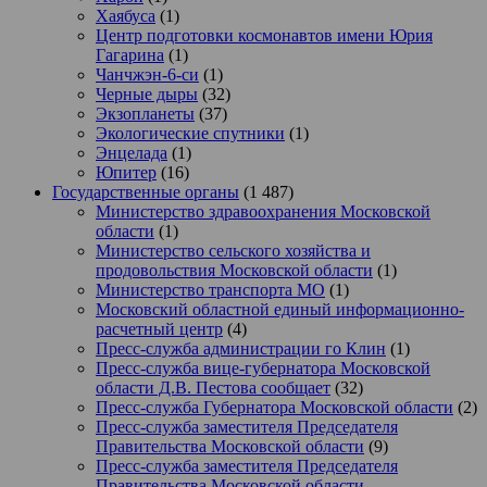
Хаябуса
(1)
Центр подготовки космонавтов имени Юрия
Гагарина
(1)
Чанчжэн-6-си
(1)
Черные дыры
(32)
Экзопланеты
(37)
Экологические спутники
(1)
Энцелада
(1)
Юпитер
(16)
Государственные органы
(1 487)
Министерство здравоохранения Московской
области
(1)
Министерство сельского хозяйства и
продовольствия Московской области
(1)
Министерство транспорта МО
(1)
Московский областной единый информационно-
расчетный центр
(4)
Пресс-служба администрации го Клин
(1)
Пресс-служба вице-губернатора Московской
области Д.В. Пестова сообщает
(32)
Пресс-служба Губернатора Московской области
(2)
Пресс-служба заместителя Председателя
Правительства Московской области
(9)
Пресс-служба заместителя Председателя
Правительства Московской области