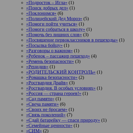
«Подросток ‒ Игла»
(1)
«Поиск добрых дел»
(1)
«Поклонимся»
(6)
«Полицейский Дед Мороз»
(5)
«Помоги пойти учиться»
(1)
«Помоги собраться в школу»
(1)
«Помочь без лишних слов»
(3)
«Посвящение первоклассников в пешеходы»
(1)
«Посылка бойцу»
(1)
«Разговоры о важном»
(1)
«Ребенок – пассажир пешеход»
(4)
«Ремень безопасности»
(3)
«Рецидив»
(1)
«РОДИТЕЛЬСКИЙ КОНТРОЛЬ»
(1)
«Ромашка безопасности»
(2)
«Росгвардия Драйв»
(3)
«Росгвардия. В особых условиях»
(1)
«Россия — страна героев!»
(1)
«Сад памяти»
(1)
«Свеча памяти»
(6)
«Своих не бросаем»
(1)
«Связь поколений»
(7)
«Сдай батарейку — спаси природу»
(1)
«Семейные ценности»
(1)
«СИМ»
(2)