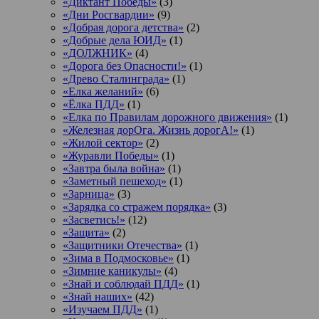
«Диктант Победы»
(3)
«Дни Росгвардии»
(9)
«Добрая дорога детства»
(2)
«Добрые дела ЮИД»
(1)
«ДОЛЖНИК»
(4)
«Дорога без Опасности!»
(1)
«Древо Сталинграда»
(1)
«Елка желаний»
(6)
«Ёлка ПДД»
(1)
«Елка по Правилам дорожного движения»
(1)
«Железная дорОга. Жизнь дорогА!»
(1)
«Жилой сектор»
(2)
«Журавли Победы»
(1)
«Завтра была война»
(1)
«Заметный пешеход»
(1)
«Зарница»
(3)
«Зарядка со стражем порядка»
(3)
«Засветись!»
(12)
«Защита»
(2)
«Защитники Отечества»
(1)
«Зима в Подмосковье»
(1)
«Зимние каникулы»
(4)
«Знай и соблюдай ПДД»
(1)
«Знай наших»
(42)
«Изучаем ПДД»
(1)