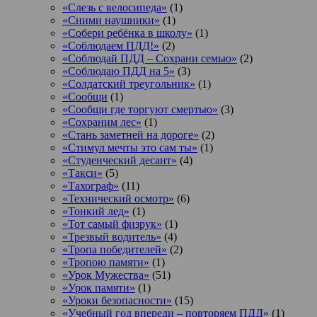
«Слезь с велосипеда»
(1)
«Сними наушники»
(1)
«Собери ребёнка в школу»
(1)
«Соблюдаем ПДД!»
(2)
«Соблюдай ПДД – Сохрани семью»
(2)
«Соблюдаю ПДД на 5»
(3)
«Солдатский треугольник»
(1)
«Сообщи
(1)
«Сообщи где торгуют смертью»
(3)
«Сохраним лес»
(1)
«Стань заметней на дороге»
(2)
«Стимул мечты это сам ты»
(1)
«Студенческий десант»
(4)
«Такси»
(5)
«Тахограф»
(11)
«Технический осмотр»
(6)
«Тонкий лед»
(1)
«Тот самый физрук»
(1)
«Трезвый водитель»
(4)
«Тропа победителей»
(2)
«Тропою памяти»
(1)
«Урок Мужества»
(51)
«Урок памяти»
(1)
«Уроки безопасности»
(15)
«Учебный год впереди – повторяем ПДД»
(1)