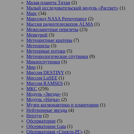
Малая планета Титан
(2)
Малый исследовательский модуль «Рассвет»
(1)
Марс
(34)
Марсоход NASA Perseverance
(2)
Массив радиотелескопов ALMA
(1)
Межпланетные перелеты
(23)
Меркурий
(3)
Метеоритные кратеры
(7)
Метеориты
(3)
Метеорные потоки
(5)
Метеорологические спутники
(9)
Микроспутники
(3)
Мир
(1)
Миссия DESTINY
(1)
Миссия LuSEE
(1)
Миссия RAMSES
(1)
МКС
(259)
Модуль «Звезда»
(1)
Модуль «Наука»
(2)
Музеи космонавтики и планетарии
(1)
Нейтронные звезды
(4)
Нептун
(2)
Обсерватории
(5)
Обсерватории Gaia
(1)
Обсерватория «Спектр-РГ»
(2)