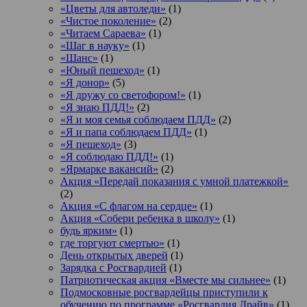
«Цветы для автоледи»
(1)
«Чистое поколение»
(2)
«Читаем Сараева»
(1)
«Шаг в науку»
(1)
«Шанс»
(1)
«Юный пешеход»
(1)
«Я донор»
(5)
«Я дружу со светофором!»
(1)
«Я знаю ПДД!»
(2)
«Я и моя семья соблюдаем ПДД»
(2)
«Я и папа соблюдаем ПДД»
(1)
«Я пешеход»
(3)
«Я соблюдаю ПДД!»
(1)
«Ярмарке вакансий»
(2)
Акция «Передай показания с умной платежкой»
(2)
Акция «С флагом на сердце»
(1)
Акция «Собери ребенка в школу»
(1)
будь ярким»
(1)
где торгуют смертью»
(1)
День открытых дверей
(1)
Зарядка с Росгвардией
(1)
Патриотическая акция «Вместе мы сильнее»
(1)
Подмосковные росгвардейцы приступили к
обучению по программе «Росгвардия Драйв»
(1)