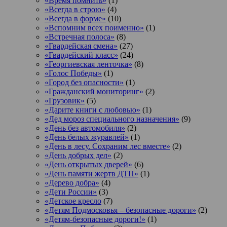
«Время помнить»
(1)
«Всегда в строю»
(4)
«Всегда в форме»
(10)
«Вспомним всех поименно»
(1)
«Встречная полоса»
(8)
«Гвардейская смена»
(27)
«Гвардейский класс»
(24)
«Георгиевская ленточка»
(8)
«Голос Победы»
(1)
«Город без опасности»
(1)
«Гражданский мониторинг»
(2)
«Грузовик»
(5)
«Дарите книги с любовью»
(1)
«Дед мороз специального назначения»
(9)
«День без автомобиля»
(2)
«День белых журавлей»
(1)
«День в лесу. Сохраним лес вместе»
(2)
«День добрых дел»
(2)
«День открытых дверей»
(6)
«День памяти жертв ДТП»
(1)
«Дерево добра»
(4)
«Дети России»
(3)
«Детское кресло
(7)
«Детям Подмосковья – безопасные дороги»
(2)
«Детям-безопасные дороги!»
(1)