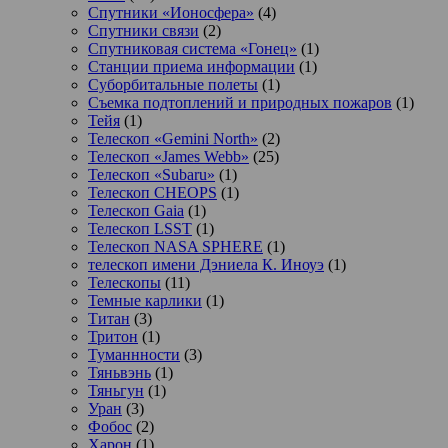
Спутники «Ионосфера»
(4)
Спутники связи
(2)
Спутниковая система «Гонец»
(1)
Станции приема информации
(1)
Суборбитальные полеты
(1)
Съемка подтоплений и природных пожаров
(1)
Тейя
(1)
Телескоп «Gemini North»
(2)
Телескоп «James Webb»
(25)
Телескоп «Subaru»
(1)
Телескоп CHEOPS
(1)
Телескоп Gaia
(1)
Телескоп LSST
(1)
Телескоп NASA SPHERE
(1)
телескоп имени Дэниела К. Иноуэ
(1)
Телескопы
(11)
Темные карлики
(1)
Титан
(3)
Тритон
(1)
Туманнности
(3)
Тяньвэнь
(1)
Тяньгун
(1)
Уран
(3)
Фобос
(2)
Харон
(1)