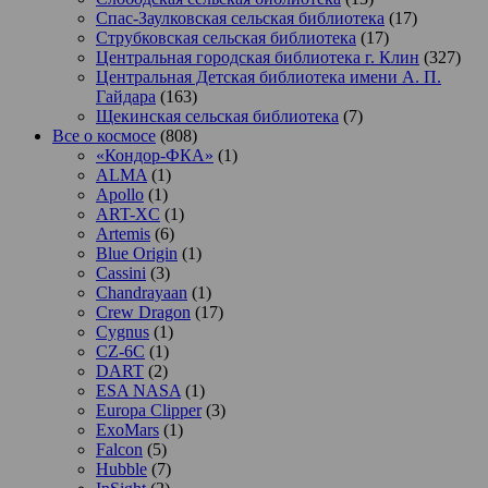
Спас-Заулковская сельская библиотека
(17)
Струбковская сельская библиотека
(17)
Центральная городская библиотека г. Клин
(327)
Центральная Детская библиотека имени А. П.
Гайдара
(163)
Щекинская сельская библиотека
(7)
Все о космосе
(808)
«Кондор-ФКА»
(1)
ALMA
(1)
Apollo
(1)
ART-XC
(1)
Artemis
(6)
Blue Origin
(1)
Cassini
(3)
Chandrayaan
(1)
Crew Dragon
(17)
Cygnus
(1)
CZ-6C
(1)
DART
(2)
ESA NASA
(1)
Europa Clipper
(3)
ExoMars
(1)
Falcon
(5)
Hubble
(7)