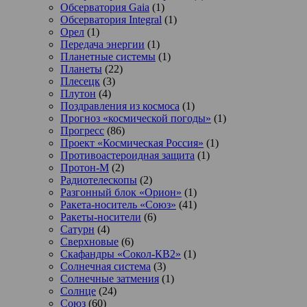
Обсерватория Gaia
(1)
Обсерватория Integral
(1)
Орел
(1)
Передача энергии
(1)
Планетные системы
(1)
Планеты
(22)
Плесецк
(3)
Плутон
(4)
Поздравления из космоса
(1)
Прогноз «космической погоды»
(1)
Прогресс
(86)
Проект «Космическая Россия»
(1)
Противоастероидная защита
(1)
Протон-М
(2)
Радиотелескопы
(2)
Разгонный блок «Орион»
(1)
Ракета-носитель «Союз»
(41)
Ракеты-носители
(6)
Сатурн
(4)
Сверхновые
(6)
Скафандры «Сокол-КВ2»
(1)
Солнечная система
(3)
Солнечные затмения
(1)
Солнце
(24)
Союз
(60)