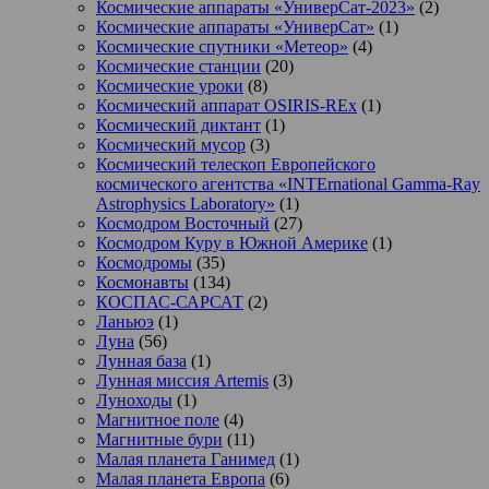
Космические аппараты «УниверСат-2023»
(2)
Космические аппараты «УниверСат»
(1)
Космические спутники «Метеор»
(4)
Космические станции
(20)
Космические уроки
(8)
Космический аппарат OSIRIS-REx
(1)
Космический диктант
(1)
Космический мусор
(3)
Космический телескоп Европейского
космического агентства «INTErnational Gamma-Ray
Astrophysics Laboratory»
(1)
Космодром Восточный
(27)
Космодром Куру в Южной Америке
(1)
Космодромы
(35)
Космонавты
(134)
КОСПАС-САРСАТ
(2)
Ланьюэ
(1)
Луна
(56)
Лунная база
(1)
Лунная миссия Artemis
(3)
Луноходы
(1)
Магнитное поле
(4)
Магнитные бури
(11)
Малая планета Ганимед
(1)
Малая планета Европа
(6)