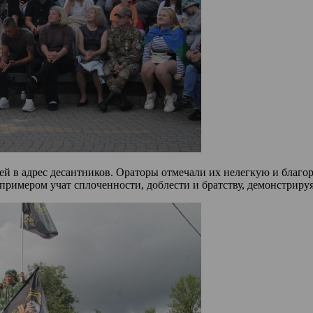
ей в адрес десантников. Ораторы отмечали их нелегкую и благо
римером учат сплоченности, доблести и братству, демонстриру