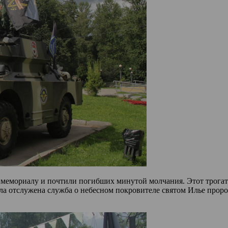
 мемориалу и почтили погибших минутой молчания. Этот трогат
ыла отслужена служба о небесном покровителе святом Илье прор