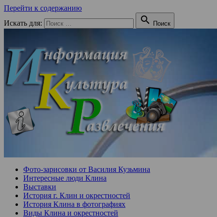
Перейти к содержанию

Искать для:
Поиск
Фото-зарисовки от Василия Кузьмина
Интересные люди Клина
Выставки
История г. Клин и окрестностей
История Клина в фотографиях
Виды Клина и окрестностей