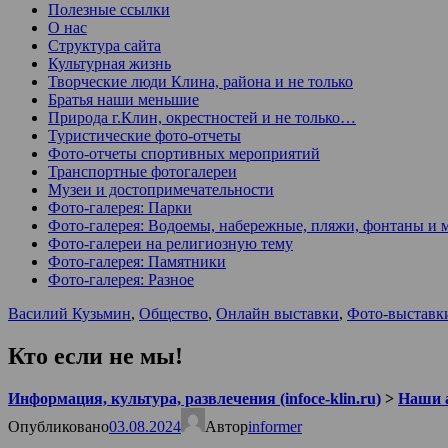
Полезные ссылки
О нас
Структура сайта
Культурная жизнь
Творческие люди Клина, района и не только
Братья наши меньшие
Природа г.Клин, окрестностей и не только…
Туристические фото-отчеты
Фото-отчеты спортивных мероприятий
Транспортные фотогалереи
Музеи и достопримечательности
Фото-галерея: Парки
Фото-галерея: Водоемы, набережные, пляжи, фонтаны и 
Фото-галереи на религиозную тему
Фото-галерея: Памятники
Фото-галерея: Разное
Василий Кузьмин
,
Общество
,
Онлайн выставки
,
Фото-выставк
Кто если не мы!
Информация, культура, развлечения (infoce-klin.ru)
>
Наши 
Опубликовано
03.08.2024
Автор
informer