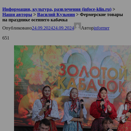
Информация, культура, развлечения (infoce-klin.ru)
>
Наши авторы
>
Василий Кузьмин
>
Фермерские товары
на празднике осеннего кабачка
Опубликовано
24.09.2024
24.09.2024
Автор
informer
651