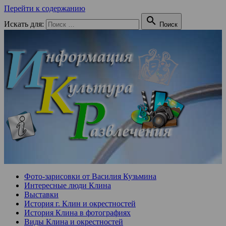
Перейти к содержанию

Искать для:
Поиск
Фото-зарисовки от Василия Кузьмина
Интересные люди Клина
Выставки
История г. Клин и окрестностей
История Клина в фотографиях
Виды Клина и окрестностей