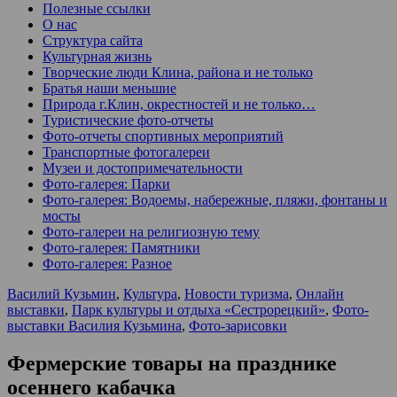
Полезные ссылки
О нас
Структура сайта
Культурная жизнь
Творческие люди Клина, района и не только
Братья наши меньшие
Природа г.Клин, окрестностей и не только…
Туристические фото-отчеты
Фото-отчеты спортивных мероприятий
Транспортные фотогалереи
Музеи и достопримечательности
Фото-галерея: Парки
Фото-галерея: Водоемы, набережные, пляжи, фонтаны и
мосты
Фото-галереи на религиозную тему
Фото-галерея: Памятники
Фото-галерея: Разное
Василий Кузьмин
,
Культура
,
Новости туризма
,
Онлайн
выставки
,
Парк культуры и отдыха «Сестрорецкий»
,
Фото-
выставки Василия Кузьмина
,
Фото-зарисовки
Фермерские товары на празднике
осеннего кабачка