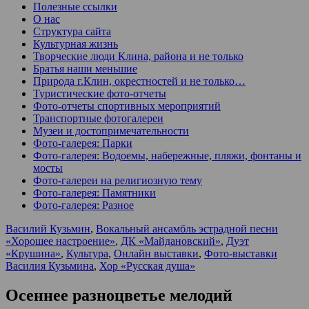
Полезные ссылки
О нас
Структура сайта
Культурная жизнь
Творческие люди Клина, района и не только
Братья наши меньшие
Природа г.Клин, окрестностей и не только…
Туристические фото-отчеты
Фото-отчеты спортивных мероприятий
Транспортные фотогалереи
Музеи и достопримечательности
Фото-галерея: Парки
Фото-галерея: Водоемы, набережные, пляжи, фонтаны и
мосты
Фото-галереи на религиозную тему
Фото-галерея: Памятники
Фото-галерея: Разное
Василий Кузьмин
,
Вокальный ансамбль эстрадной песни
«Хорошее настроение»
,
ДК «Майдановский»
,
Дуэт
«Крушина»
,
Культура
,
Онлайн выставки
,
Фото-выставки
Василия Кузьмина
,
Хор «Русская душа»
Осеннее разноцветье мелодий