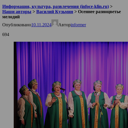
Информация, культура, развлечения (infoce-klin.ru)
>
Наши авторы
>
Василий Кузьмин
>
Осеннее разноцветье
мелодий
Опубликовано
10.11.2024
Автор
informer
694