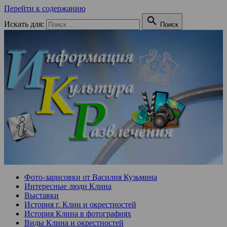
Перейти к содержанию

Искать для:
Поиск
Фото-зарисовки от Василия Кузьмина
Интересные люди Клина
Выставки
История г. Клин и окрестностей
История Клина в фотографиях
Виды Клина и окрестностей