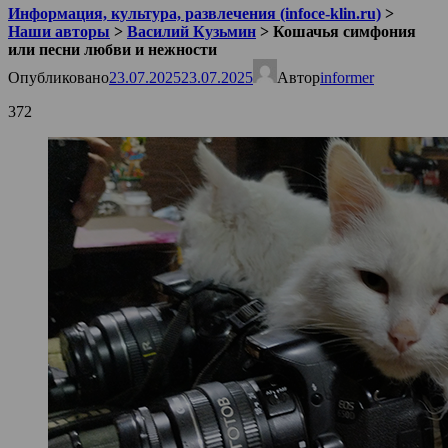
Информация, культура, развлечения (infoce-klin.ru)
>
Наши авторы
>
Василий Кузьмин
>
Кошачья симфония
или песни любви и нежности
Опубликовано
23.07.2025
23.07.2025
Автор
informer
372