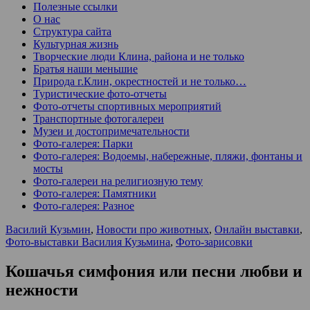
Полезные ссылки
О нас
Структура сайта
Культурная жизнь
Творческие люди Клина, района и не только
Братья наши меньшие
Природа г.Клин, окрестностей и не только…
Туристические фото-отчеты
Фото-отчеты спортивных мероприятий
Транспортные фотогалереи
Музеи и достопримечательности
Фото-галерея: Парки
Фото-галерея: Водоемы, набережные, пляжи, фонтаны и
мосты
Фото-галереи на религиозную тему
Фото-галерея: Памятники
Фото-галерея: Разное
Василий Кузьмин
,
Новости про животных
,
Онлайн выставки
,
Фото-выставки Василия Кузьмина
,
Фото-зарисовки
Кошачья симфония или песни любви и
нежности