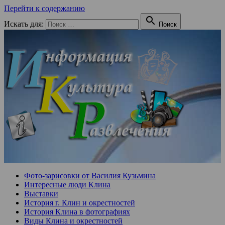
Перейти к содержанию

Искать для:
Поиск
Фото-зарисовки от Василия Кузьмина
Интересные люди Клина
Выставки
История г. Клин и окрестностей
История Клина в фотографиях
Виды Клина и окрестностей