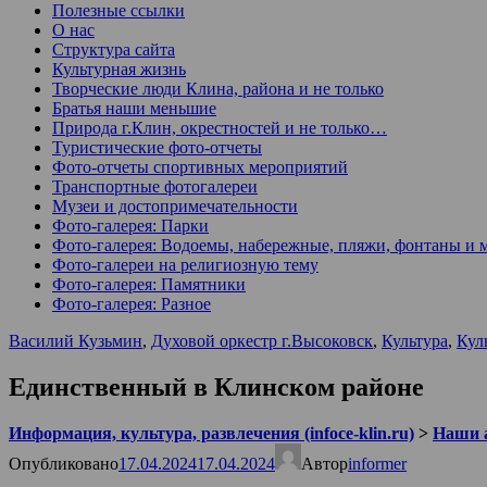
Полезные ссылки
О нас
Структура сайта
Культурная жизнь
Творческие люди Клина, района и не только
Братья наши меньшие
Природа г.Клин, окрестностей и не только…
Туристические фото-отчеты
Фото-отчеты спортивных мероприятий
Транспортные фотогалереи
Музеи и достопримечательности
Фото-галерея: Парки
Фото-галерея: Водоемы, набережные, пляжи, фонтаны и 
Фото-галереи на религиозную тему
Фото-галерея: Памятники
Фото-галерея: Разное
Василий Кузьмин
,
Духовой оркестр г.Высоковск
,
Культура
,
Кул
Единственный в Клинском районе
Информация, культура, развлечения (infoce-klin.ru)
>
Наши 
Опубликовано
17.04.2024
17.04.2024
Автор
informer