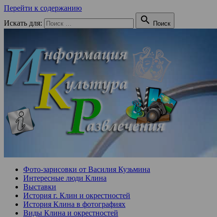
Перейти к содержанию

Искать для:
Поиск
Фото-зарисовки от Василия Кузьмина
Интересные люди Клина
Выставки
История г. Клин и окрестностей
История Клина в фотографиях
Виды Клина и окрестностей