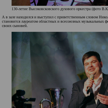
130-летие Высоковсковского духового оркестра (фото В.К
А в зале находился и выступил с приветственным словом Нико
становится лауреатом областных и всесоюзных музыкальных фе
своих сыновей.