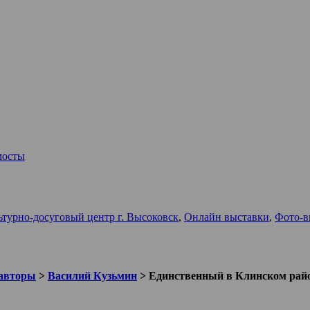
мосты
ьтурно-досуговый центр г. Высоковск
,
Онлайн выставки
,
Фото-в
авторы
>
Василий Кузьмин
>
Единственный в Клинском рай