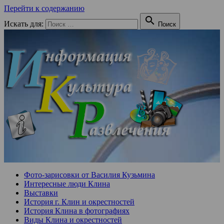
Перейти к содержанию

Искать для:
Поиск
Фото-зарисовки от Василия Кузьмина
Интересные люди Клина
Выставки
История г. Клин и окрестностей
История Клина в фотографиях
Виды Клина и окрестностей