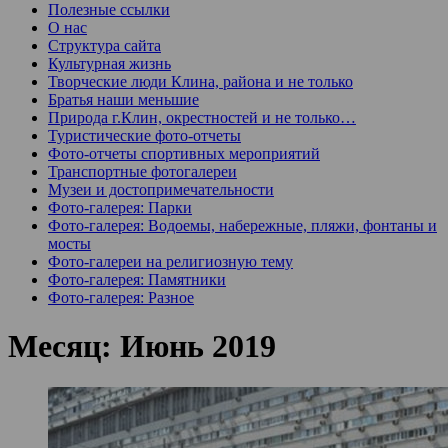
Полезные ссылки
О нас
Структура сайта
Культурная жизнь
Творческие люди Клина, района и не только
Братья наши меньшие
Природа г.Клин, окрестностей и не только…
Туристические фото-отчеты
Фото-отчеты спортивных мероприятий
Транспортные фотогалереи
Музеи и достопримечательности
Фото-галерея: Парки
Фото-галерея: Водоемы, набережные, пляжи, фонтаны и
мосты
Фото-галереи на религиозную тему
Фото-галерея: Памятники
Фото-галерея: Разное
Месяц:
Июнь 2019