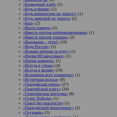
«Блокадный хлеб»
(1)
«Будь в форме»
(2)
«Будь внимателен на дороге!»
(1)
«Будь заметней на дороге»
(2)
«Быт»
(2)
«Вахта памяти»
(2)
«Вместе против кибермошенников»
(1)
«Вместе против террора»
(2)
«Внимание – дети!»
(10)
«Вода России»
(1)
«Возьми ребенка за руку»
(1)
«Время НЕзависимых»
(1)
«Время помнить»
(1)
«Всегда в строю»
(4)
«Всегда в форме»
(10)
«Вспомним всех поименно»
(1)
«Встречная полоса»
(8)
«Гвардейская смена»
(27)
«Гвардейский класс»
(24)
«Георгиевская ленточка»
(8)
«Голос Победы»
(1)
«Город без опасности»
(1)
«Гражданский мониторинг»
(2)
«Грузовик»
(5)