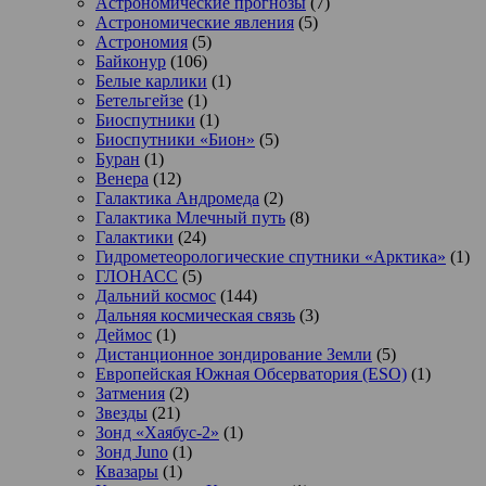
Астрономические прогнозы
(7)
Астрономические явления
(5)
Астрономия
(5)
Байконур
(106)
Белые карлики
(1)
Бетельгейзе
(1)
Биоспутники
(1)
Биоспутники «Бион»
(5)
Буран
(1)
Венера
(12)
Галактика Андромеда
(2)
Галактика Млечный путь
(8)
Галактики
(24)
Гидрометеорологические спутники «Арктика»
(1)
ГЛОНАСС
(5)
Дальний космос
(144)
Дальняя космическая связь
(3)
Деймос
(1)
Дистанционное зондирование Земли
(5)
Европейская Южная Обсерватория (ESO)
(1)
Затмения
(2)
Звезды
(21)
Зонд «Хаябус-2»
(1)
Зонд Juno
(1)
Квазары
(1)