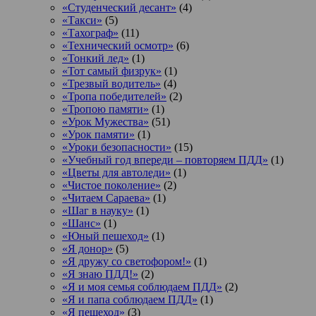
«Студенческий десант»
(4)
«Такси»
(5)
«Тахограф»
(11)
«Технический осмотр»
(6)
«Тонкий лед»
(1)
«Тот самый физрук»
(1)
«Трезвый водитель»
(4)
«Тропа победителей»
(2)
«Тропою памяти»
(1)
«Урок Мужества»
(51)
«Урок памяти»
(1)
«Уроки безопасности»
(15)
«Учебный год впереди – повторяем ПДД»
(1)
«Цветы для автоледи»
(1)
«Чистое поколение»
(2)
«Читаем Сараева»
(1)
«Шаг в науку»
(1)
«Шанс»
(1)
«Юный пешеход»
(1)
«Я донор»
(5)
«Я дружу со светофором!»
(1)
«Я знаю ПДД!»
(2)
«Я и моя семья соблюдаем ПДД»
(2)
«Я и папа соблюдаем ПДД»
(1)
«Я пешеход»
(3)