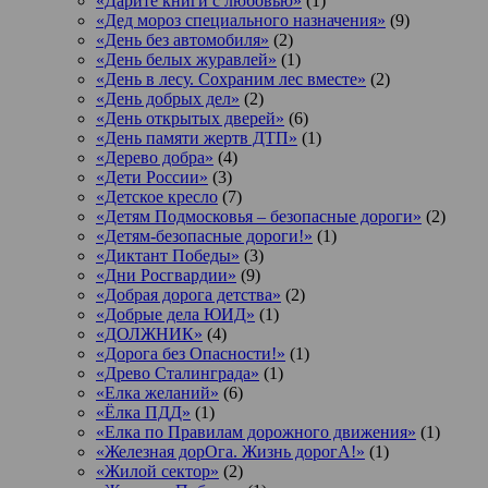
«Дарите книги с любовью»
(1)
«Дед мороз специального назначения»
(9)
«День без автомобиля»
(2)
«День белых журавлей»
(1)
«День в лесу. Сохраним лес вместе»
(2)
«День добрых дел»
(2)
«День открытых дверей»
(6)
«День памяти жертв ДТП»
(1)
«Дерево добра»
(4)
«Дети России»
(3)
«Детское кресло
(7)
«Детям Подмосковья – безопасные дороги»
(2)
«Детям-безопасные дороги!»
(1)
«Диктант Победы»
(3)
«Дни Росгвардии»
(9)
«Добрая дорога детства»
(2)
«Добрые дела ЮИД»
(1)
«ДОЛЖНИК»
(4)
«Дорога без Опасности!»
(1)
«Древо Сталинграда»
(1)
«Елка желаний»
(6)
«Ёлка ПДД»
(1)
«Елка по Правилам дорожного движения»
(1)
«Железная дорОга. Жизнь дорогА!»
(1)
«Жилой сектор»
(2)