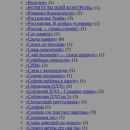
«Рецидив»
(1)
«РОДИТЕЛЬСКИЙ КОНТРОЛЬ»
(1)
«Ромашка безопасности»
(2)
«Росгвардия Драйв»
(3)
«Росгвардия. В особых условиях»
(1)
«Россия — страна героев!»
(1)
«Сад памяти»
(1)
«Свеча памяти»
(6)
«Своих не бросаем»
(1)
«Связь поколений»
(7)
«Сдай батарейку — спаси природу»
(1)
«Семейные ценности»
(1)
«СИМ»
(2)
«Слезь с велосипеда»
(1)
«Сними наушники»
(1)
«Собери ребёнка в школу»
(1)
«Соблюдаем ПДД!»
(2)
«Соблюдай ПДД – Сохрани семью»
(2)
«Соблюдаю ПДД на 5»
(3)
«Солдатский треугольник»
(1)
«Сообщи
(1)
«Сообщи где торгуют смертью»
(3)
«Сохраним лес»
(1)
«Стань заметней на дороге»
(2)
«Стимул мечты это сам ты»
(1)