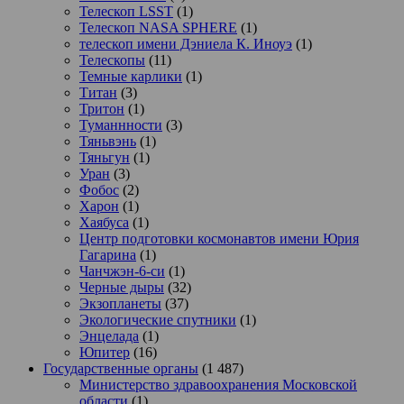
Телескоп LSST
(1)
Телескоп NASA SPHERE
(1)
телескоп имени Дэниела К. Иноуэ
(1)
Телескопы
(11)
Темные карлики
(1)
Титан
(3)
Тритон
(1)
Туманнности
(3)
Тяньвэнь
(1)
Тяньгун
(1)
Уран
(3)
Фобос
(2)
Харон
(1)
Хаябуса
(1)
Центр подготовки космонавтов имени Юрия
Гагарина
(1)
Чанчжэн-6-си
(1)
Черные дыры
(32)
Экзопланеты
(37)
Экологические спутники
(1)
Энцелада
(1)
Юпитер
(16)
Государственные органы
(1 487)
Министерство здравоохранения Московской
области
(1)