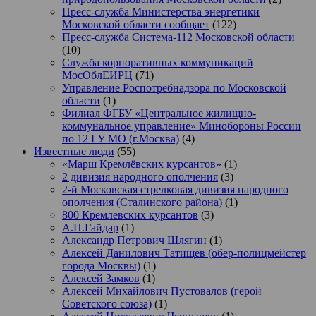
Пресс-служба Министерства энергетики
Московской области сообщает
(122)
Пресс-служба Система-112 Московской области
(10)
Служба корпоративных коммуникаций
МосОблЕИРЦ
(71)
Управление Роспотребнадзора по Московской
области
(1)
Филиал ФГБУ «Центральное жилищно-
коммунальное управление» Минобороны России
по 12 ГУ МО (г.Москва)
(4)
Известные люди
(55)
«Марш Кремлёвских курсантов»
(1)
2 дивизия народного ополчения
(3)
2-й Московская стрелковая дивизия народного
ополчения (Сталинского района)
(1)
800 Кремлевских курсантов
(3)
А.П.Гайдар
(1)
Александр Петрович Шлягин
(1)
Алексей Данилович Татищев (обер-полицмейстер
города Москвы)
(1)
Алексей Замков
(1)
Алексей Михайлович Пустовалов (герой
Советского союза)
(1)