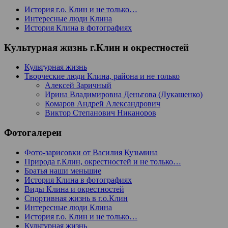
История г.о. Клин и не только…
Интересные люди Клина
История Клина в фотографиях
Культурная жизнь г.Клин и окрестностей
Культурная жизнь
Творческие люди Клина, района и не только
Алексей Заричный
Ирина Владимировна Деньгова (Лукашенко)
Комаров Андрей Александрович
Виктор Степанович Никаноров
Фотогалереи
Фото-зарисовки от Василия Кузьмина
Природа г.Клин, окрестностей и не только…
Братья наши меньшие
История Клина в фотографиях
Виды Клина и окрестностей
Спортивная жизнь в г.о.Клин
Интересные люди Клина
История г.о. Клин и не только…
Культурная жизнь