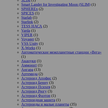
SLIM
(1)
Smart Lander for Investigating Moon (SLIM)
(1)
SPHEREx
(2)
SPICES
(1)
Starlab
(1)
Starlink
(2)
TESS НАСА
(2)
Varda
(1)
VIPER
(1)
Voyager
(2)
VSS Unity
(1)
X-Works
(1)
Автоматические межпланетные станции «Вега»
(1)
Акацуки
(1)
Аммонит
(1)
Ангара
(13)
Артемида
(2)
Астероид Апофис
(2)
Астероид Бенну
(3)
Астероид Психея
(2)
Астероид Рюгу
(3)
Астероид Фаэтон
(1)
Астероидная защита
(1)
Астероиды и малые планеты
(35)