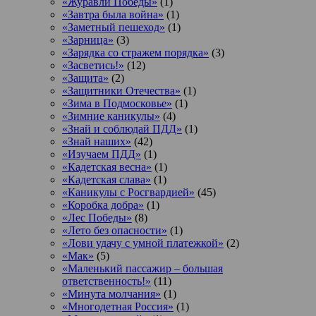
«Журавли Победы»
(1)
«Завтра была война»
(1)
«Заметный пешеход»
(1)
«Зарница»
(3)
«Зарядка со стражем порядка»
(3)
«Засветись!»
(12)
«Защита»
(2)
«Защитники Отечества»
(1)
«Зима в Подмосковье»
(1)
«Зимние каникулы»
(4)
«Знай и соблюдай ПДД»
(1)
«Знай наших»
(42)
«Изучаем ПДД»
(1)
«Кадетская весна»
(1)
«Кадетская слава»
(1)
«Каникулы с Росгвардией»
(45)
«Коробка добра»
(1)
«Лес Победы»
(8)
«Лето без опасности»
(1)
«Лови удачу с умной платежкой»
(2)
«Мак»
(5)
«Маленький пассажир – большая
ответственность!»
(11)
«Минута молчания»
(1)
«Многодетная Россия»
(1)