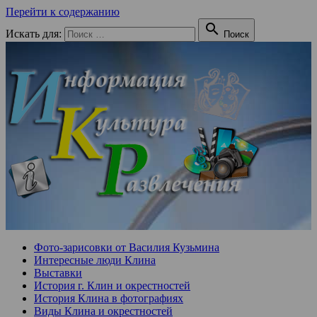
Перейти к содержанию

Искать для:
Поиск
Фото-зарисовки от Василия Кузьмина
Интересные люди Клина
Выставки
История г. Клин и окрестностей
История Клина в фотографиях
Виды Клина и окрестностей