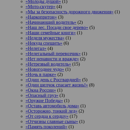
«Молоды душой»
(1)
«Мото-скутер»
(4)
«Мы за безопасность дорожного движения»
(1)
«Наркопритон»
(3)
«Начинающий водитель»
(2)
«Наш лес. Посади свое дерево»
(5)
«Наши семейные книги»
(1)
«Неделя мужества»
(1)
«Некуда спешить»
(6)
«Нелегал»
(4)
«Нелегальный перевозчик»
(1)
«Нет ненависти и вражде»
(2)
«Нетрезвый водитель»
(15)
«Новогоднее чудо»
(1)
«Ночь в парке»
(2)
«Один день с Росгвардией»
(5)
«Один щелчок спасает жизнь!»
(8)
«Окна России»
(1)
«Опасный груз»
(3)
«Оружие Победы»
(1)
«Оставь автомобиль дома»
(1)
«Осторожно, тонкий лед»
(2)
«От сердца к сердцу»
(17)
«Отчизны славные сыны»
(1)
«Память поколений»
(1)