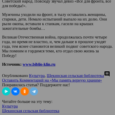
Советский народ. Повсюду звучал девиз «Все для фронта, все
для победы!».
Мужчины уходили на фронт, в тылу оставались женщины,
старики, дети. Немало испытаний выпало на их долю. Они
рыли окопы, вставали к станкам, гасили на крышах
зажигательные бомбы…
Великая Отечественная война, продолжалась почти четыре
года, но время не властно, и, чем дальше в прошлое уходят
года, тем яснее становится великий подвиг советского народа.
Мы помним и гордимся теми, кто отдал свою жизнь за
Победу!
Источник:
www.biblio-klin.ru
comment
Опубликовано
Культура
,
Щекинская сельская библиотека
Оставить Комментарий
на «Мы память верную храним»
Понравилась статья? Поддержите нас!
Читайте больше на эту тему:
Культура
Щекинская сельская библиотека