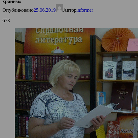
храним»
Опубликовано
25.06.2019
Автор
informer
673