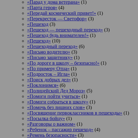
«Парад у дома ветерана»
(1)
«Парта героя»
(4)
«Передай космический привет!»
(1)
«Перекресток — Светофор»
(3)
«Пешеход
(3)
«Пешеход — пешеходный переход»
(3)
«Пешеход будь внимателен!»
(1)
«Пешеход»
(10)
«Пешеходный переход»
(6)
«Письмо водителю»
(3)
«Письмо защитнику»
(1)
«По дороге в школу – безопасно!»
(1)
«По примеру Отца»
(1)
«Подросток ‒ Игла»
(1)
«Поиск добрых дел»
(1)
«Поклонимся»
(6)
«Полицейский Дед Мороз»
(5)
«Помоги пойти учиться»
(1)
«Помоги собраться в школу»
(1)
«Помочь без лишних слов»
(3)
«Посвящение первоклассников в пешеходы»
(1)
«Посылка бойцу»
(1)
«Разговоры о важном»
(1)
«Ребенок – пассажир пешеход»
(4)
«Ремень безопасности»
(3)