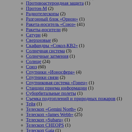
Противоастероидная защита
(1)
Протон-М
(2)
Радиотелескопы
(2)
Разгонный блок «Орион»
(1)
Ракета-носитель «Союз»
(41)
Ракеты-носители
(6)
Сатурн
(4)
Сверхновые
(6)
Скафандры «Сокол-КВ2»
(1)
Солнечная система
(3)
Солнечные затмения
(1)
Солнце
(24)
Союз
(60)
Спутники «Ионосфера»
(4)
Спутники связи
(2)
Спутниковая система «Гонец»
(1)
Станции приема информации
(1)
Суборбитальные полеты
(1)
Съемка подтоплений и природных пожаров
(1)
Тейя
(1)
Телескоп «Gemini North»
(2)
Телескоп «James Webb»
(25)
Телескоп «Subaru»
(1)
Телескоп CHEOPS
(1)
Телескоп Gaia
(1)