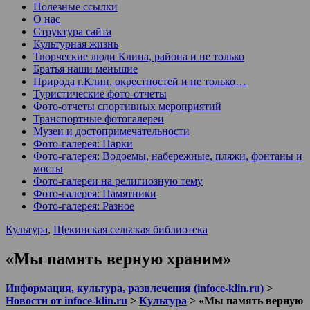
Полезные ссылки
О нас
Структура сайта
Культурная жизнь
Творческие люди Клина, района и не только
Братья наши меньшие
Природа г.Клин, окрестностей и не только…
Туристические фото-отчеты
Фото-отчеты спортивных мероприятий
Транспортные фотогалереи
Музеи и достопримечательности
Фото-галерея: Парки
Фото-галерея: Водоемы, набережные, пляжи, фонтаны и
мосты
Фото-галереи на религиозную тему
Фото-галерея: Памятники
Фото-галерея: Разное
Культура
,
Щекинская сельская библиотека
«Мы память верную храним»
Информация, культура, развлечения (infoce-klin.ru)
>
Новости от infoce-klin.ru
>
Культура
>
«Мы память верную