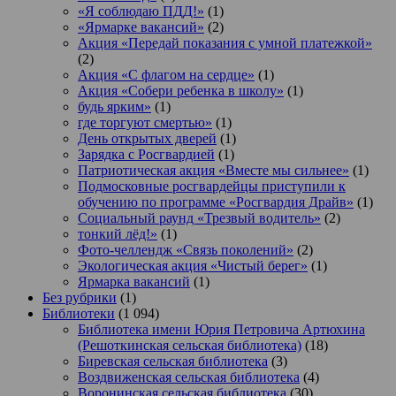
«Я соблюдаю ПДД!»
(1)
«Ярмарке вакансий»
(2)
Акция «Передай показания с умной платежкой»
(2)
Акция «С флагом на сердце»
(1)
Акция «Собери ребенка в школу»
(1)
будь ярким»
(1)
где торгуют смертью»
(1)
День открытых дверей
(1)
Зарядка с Росгвардией
(1)
Патриотическая акция «Вместе мы сильнее»
(1)
Подмосковные росгвардейцы приступили к
обучению по программе «Росгвардия Драйв»
(1)
Социальный раунд «Трезвый водитель»
(2)
тонкий лёд!»
(1)
Фото-челлендж «Связь поколений»
(2)
Экологическая акция «Чистый берег»
(1)
Ярмарка вакансий
(1)
Без рубрики
(1)
Библиотеки
(1 094)
Библиотека имени Юрия Петровича Артюхина
(Решоткинская сельская библиотека)
(18)
Биревская сельская библиотека
(3)
Воздвиженская сельская библиотека
(4)
Воронинская сельская библиотека
(30)