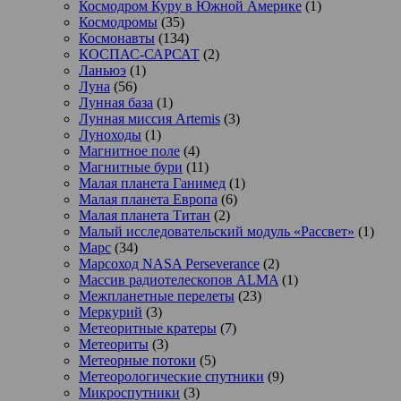
Космодром Куру в Южной Америке
(1)
Космодромы
(35)
Космонавты
(134)
КОСПАС-САРСАТ
(2)
Ланьюэ
(1)
Луна
(56)
Лунная база
(1)
Лунная миссия Artemis
(3)
Луноходы
(1)
Магнитное поле
(4)
Магнитные бури
(11)
Малая планета Ганимед
(1)
Малая планета Европа
(6)
Малая планета Титан
(2)
Малый исследовательский модуль «Рассвет»
(1)
Марс
(34)
Марсоход NASA Perseverance
(2)
Массив радиотелескопов ALMA
(1)
Межпланетные перелеты
(23)
Меркурий
(3)
Метеоритные кратеры
(7)
Метеориты
(3)
Метеорные потоки
(5)
Метеорологические спутники
(9)
Микроспутники
(3)