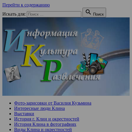
Перейти к содержанию

Искать для:
Поиск
Фото-зарисовки от Василия Кузьмина
Интересные люди Клина
Выставки
История г. Клин и окрестностей
История Клина в фотографиях
Виды Клина и окрестностей