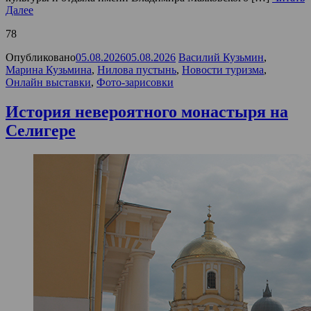
Далее
78
Опубликовано
05.08.2026
05.08.2026
Василий Кузьмин
,
Марина Кузьмина
,
Нилова пустынь
,
Новости туризма
,
Онлайн выставки
,
Фото-зарисовки
История невероятного монастыря на
Селигере