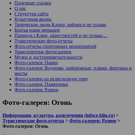
Полезные ссылки
О нас
Структура сайта
Культурная жизнь
Творческие люди Клина, района и не только
Братья наши меньшие
Природа г.Клин, окрестностей и не только…
Туристические фото-отчеты
Фото-отчеты спортивных мероприятий
Транспортные фотогалереи
Музеи и достопримечательности
Фото-галерея: Парки
Фото-галерея: Водоемы, набережные, пляжи, фонтаны и
мосты
Фото-галереи на религиозную тему
Фото-галерея: Памятники
Фото-галерея: Разное
Фото-галерея: Огонь
Информация, культура, развлечения (infoce-klin.ru)
>
Туристические фото-отчеты
>
Фото-галерея: Разное
>
Фото-галерея: Огонь