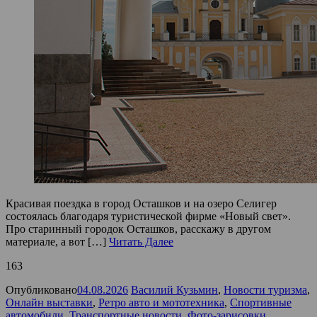
Красивая поездка в город Осташков и на озеро Селигер
состоялась благодаря туристической фирме «Новый свет».
Про старинный городок Осташков, расскажу в другом
материале, а вот […]
Читать Далее
163
Опубликовано
04.08.2026
Василий Кузьмин
,
Новости туризма
,
Онлайн выставки
,
Ретро авто и мототехника
,
Спортивные
автомобили
,
Транспортные новости
,
Фото-зарисовки