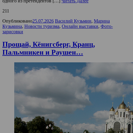
одного из претендентов […]
Читать Далее
211
Опубликовано
25.07.2026
Василий Кузьмин
,
Марина
Кузьмина
,
Новости туризма
,
Онлайн выставки
,
Фото-
зарисовки
Прощай, Кёнигсберг, Кранц,
Пальмникен и Раушен…