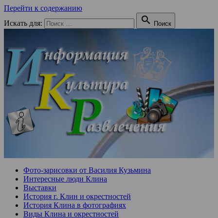
Перейти к содержанию

Искать для:
Поиск
Фото-зарисовки от Василия Кузьмина
Интересные люди Клина
Выставки
История г. Клин и окрестностей
История Клина в фотографиях
Виды Клина и окрестностей