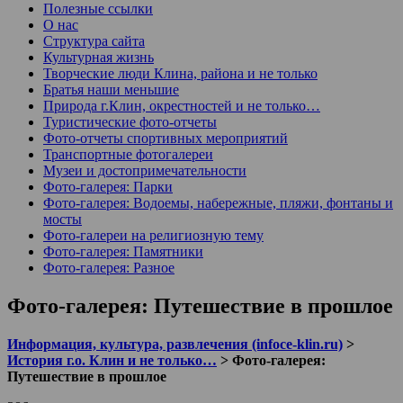
Полезные ссылки
О нас
Структура сайта
Культурная жизнь
Творческие люди Клина, района и не только
Братья наши меньшие
Природа г.Клин, окрестностей и не только…
Туристические фото-отчеты
Фото-отчеты спортивных мероприятий
Транспортные фотогалереи
Музеи и достопримечательности
Фото-галерея: Парки
Фото-галерея: Водоемы, набережные, пляжи, фонтаны и
мосты
Фото-галереи на религиозную тему
Фото-галерея: Памятники
Фото-галерея: Разное
Фото-галерея: Путешествие в прошлое
Информация, культура, развлечения (infoce-klin.ru)
>
История г.о. Клин и не только…
>
Фото-галерея:
Путешествие в прошлое