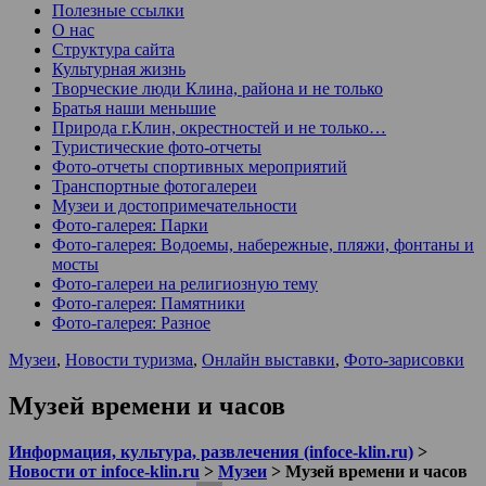
Полезные ссылки
О нас
Структура сайта
Культурная жизнь
Творческие люди Клина, района и не только
Братья наши меньшие
Природа г.Клин, окрестностей и не только…
Туристические фото-отчеты
Фото-отчеты спортивных мероприятий
Транспортные фотогалереи
Музеи и достопримечательности
Фото-галерея: Парки
Фото-галерея: Водоемы, набережные, пляжи, фонтаны и
мосты
Фото-галереи на религиозную тему
Фото-галерея: Памятники
Фото-галерея: Разное
Музеи
,
Новости туризма
,
Онлайн выставки
,
Фото-зарисовки
Музей времени и часов
Информация, культура, развлечения (infoce-klin.ru)
>
Новости от infoce-klin.ru
>
Музеи
>
Музей времени и часов