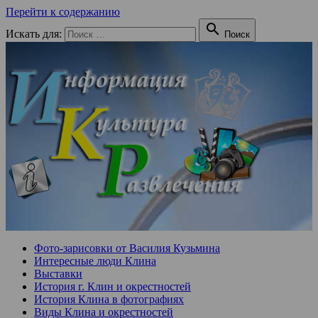
Перейти к содержанию

Искать для:
Поиск
Фото-зарисовки от Василия Кузьмина
Интересные люди Клина
Выставки
История г. Клин и окрестностей
История Клина в фотографиях
Виды Клина и окрестностей