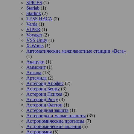
SPICES
(1)
Starlab
(1)
Starlink
(2)
TESS НАСА
(2)
Varda
(1)
VIPER
(1)
Voyager
(2)
VSS Unity
(1)
X-Works
(1)
Автоматические межпланетные станции «Вега»
(1)
Акацуки
(1)
Аммонит
(1)
Ангара
(13)
Артемида
(2)
Астероид Апофис
(2)
Астероид Бенну
(3)
Астероид Психея
(2)
Астероид Рюгу
(3)
Астероид Фаэтон
(1)
Астероидная защита
(1)
Астероиды и малые планеты
(35)
Астрономические прогнозы
(7)
Астрономические явления
(5)
Астрономия
(5)