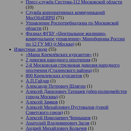
Пресс-служба Система-112 Московской области
(10)
Служба корпоративных коммуникаций
МосОблЕИРЦ
(71)
Управление Роспотребнадзора по Московской
области
(1)
Филиал ФГБУ «Центральное жилищно-
коммунальное управление» Минобороны России
по 12 ГУ МО (г.Москва)
(4)
Известные люди
(55)
«Марш Кремлёвских курсантов»
(1)
2 дивизия народного ополчения
(3)
2-й Московская стрелковая дивизия народного
ополчения (Сталинского района)
(1)
800 Кремлевских курсантов
(3)
А.П.Гайдар
(1)
Александр Петрович Шлягин
(1)
Алексей Данилович Татищев (обер-полицмейстер
города Москвы)
(1)
Алексей Замков
(1)
Алексей Михайлович Пустовалов (герой
Советского союза)
(1)
Алексей Николаевич Чернышов
(1)
Анатолий Владимирович Засов
(1)
Андрей Михайлович Колычев
(1)