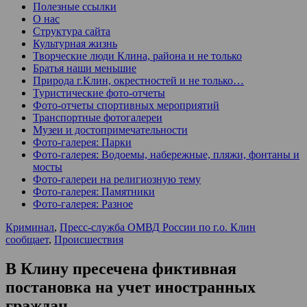
Полезные ссылки
О нас
Структура сайта
Культурная жизнь
Творческие люди Клина, района и не только
Братья наши меньшие
Природа г.Клин, окрестностей и не только…
Туристические фото-отчеты
Фото-отчеты спортивных мероприятий
Транспортные фотогалереи
Музеи и достопримечательности
Фото-галерея: Парки
Фото-галерея: Водоемы, набережные, пляжи, фонтаны и
мосты
Фото-галереи на религиозную тему
Фото-галерея: Памятники
Фото-галерея: Разное
Криминал
,
Пресс-служба ОМВД России по г.о. Клин
сообщает
,
Происшествия
В Клину пресечена фиктивная
постановка на учет иностранных
граждан