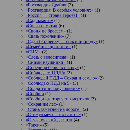
«Росгвардия Драйв»
(3)
«Росгвардия. В особых условиях»
(1)
«Россия — страна героев!»
(1)
«Сад памяти»
(1)
«Свеча памяти»
(6)
«Своих не бросаем»
(1)
«Связь поколений»
(7)
«Сдай батарейку — спаси природу»
(1)
«Семейные ценности»
(1)
«СИМ»
(2)
«Слезь с велосипеда»
(1)
«Сними наушники»
(1)
«Собери ребёнка в школу»
(1)
«Соблюдаем ПДД!»
(2)
«Соблюдай ПДД – Сохрани семью»
(2)
«Соблюдаю ПДД на 5»
(3)
«Солдатский треугольник»
(1)
«Сообщи
(1)
«Сообщи где торгуют смертью»
(3)
«Сохраним лес»
(1)
«Стань заметней на дороге»
(2)
«Стимул мечты это сам ты»
(1)
«Студенческий десант»
(4)
«Такси»
(5)