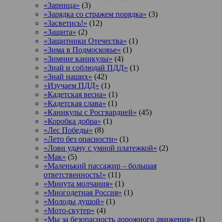
«Зарница»
(3)
«Зарядка со стражем порядка»
(3)
«Засветись!»
(12)
«Защита»
(2)
«Защитники Отечества»
(1)
«Зима в Подмосковье»
(1)
«Зимние каникулы»
(4)
«Знай и соблюдай ПДД»
(1)
«Знай наших»
(42)
«Изучаем ПДД»
(1)
«Кадетская весна»
(1)
«Кадетская слава»
(1)
«Каникулы с Росгвардией»
(45)
«Коробка добра»
(1)
«Лес Победы»
(8)
«Лето без опасности»
(1)
«Лови удачу с умной платежкой»
(2)
«Мак»
(5)
«Маленький пассажир – большая
ответственность!»
(11)
«Минута молчания»
(1)
«Многодетная Россия»
(1)
«Молоды душой»
(1)
«Мото-скутер»
(4)
«Мы за безопасность дорожного движения»
(1)