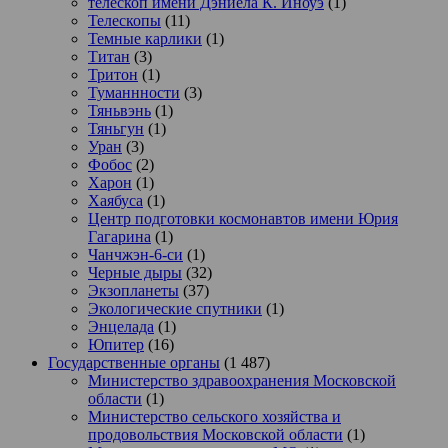
телескоп имени Дэниела К. Иноуэ
(1)
Телескопы
(11)
Темные карлики
(1)
Титан
(3)
Тритон
(1)
Туманнности
(3)
Тяньвэнь
(1)
Тяньгун
(1)
Уран
(3)
Фобос
(2)
Харон
(1)
Хаябуса
(1)
Центр подготовки космонавтов имени Юрия
Гагарина
(1)
Чанчжэн-6-си
(1)
Черные дыры
(32)
Экзопланеты
(37)
Экологические спутники
(1)
Энцелада
(1)
Юпитер
(16)
Государственные органы
(1 487)
Министерство здравоохранения Московской
области
(1)
Министерство сельского хозяйства и
продовольствия Московской области
(1)