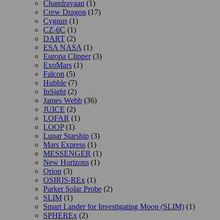
Chandrayaan
(1)
Crew Dragon
(17)
Cygnus
(1)
CZ-6C
(1)
DART
(2)
ESA NASA
(1)
Europa Clipper
(3)
ExoMars
(1)
Falcon
(5)
Hubble
(7)
InSight
(2)
James Webb
(36)
JUICE
(2)
LOFAR
(1)
LOOP
(1)
Lunar Starship
(3)
Mars Express
(1)
MESSENGER
(1)
New Horizons
(1)
Orion
(3)
OSIRIS-REx
(1)
Parker Solar Probe
(2)
SLIM
(1)
Smart Lander for Investigating Moon (SLIM)
(1)
SPHEREx
(2)