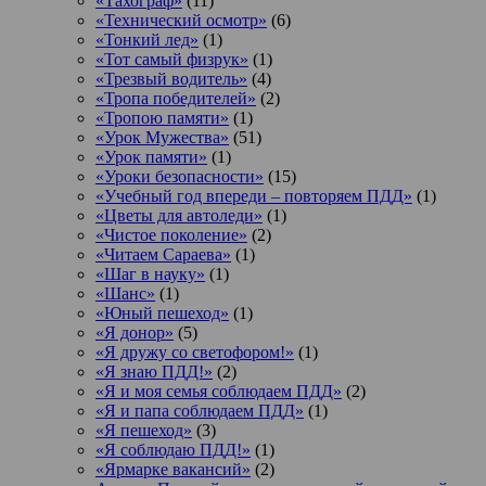
«Тахограф»
(11)
«Технический осмотр»
(6)
«Тонкий лед»
(1)
«Тот самый физрук»
(1)
«Трезвый водитель»
(4)
«Тропа победителей»
(2)
«Тропою памяти»
(1)
«Урок Мужества»
(51)
«Урок памяти»
(1)
«Уроки безопасности»
(15)
«Учебный год впереди – повторяем ПДД»
(1)
«Цветы для автоледи»
(1)
«Чистое поколение»
(2)
«Читаем Сараева»
(1)
«Шаг в науку»
(1)
«Шанс»
(1)
«Юный пешеход»
(1)
«Я донор»
(5)
«Я дружу со светофором!»
(1)
«Я знаю ПДД!»
(2)
«Я и моя семья соблюдаем ПДД»
(2)
«Я и папа соблюдаем ПДД»
(1)
«Я пешеход»
(3)
«Я соблюдаю ПДД!»
(1)
«Ярмарке вакансий»
(2)