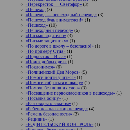
«Перекресток — Светофор»
(3)
«Пешеход
(3)
«Пешеход — пешеходный переход»
(3)
«Пешеход будь внимателен!»
(1)
«Пешеход»
(10)
«Пешеходный переход»
(6)
«Письмо водителю»
(3)
«Письмо защитнику»
(1)
«По дороге в школу – безопасно!»
(1)
«По примеру Отца»
(1)
«Подросток ‒ Игла»
(1)
«Поиск добрых дел»
(1)
«Поклонимся»
(6)
«Полицейский Дед Мороз»
(5)
«Помоги пойти учиться»
(1)
«Помоги собраться в школу»
(1)
«Помочь без лишних слов»
(3)
«Посвящение первоклассников в пешеходы»
(1)
«Посылка бойцу»
(1)
«Разговоры о важном»
(1)
«Ребенок – пассажир пешеход»
(4)
«Ремень безопасности»
(3)
«Рецидив»
(1)
«РОДИТЕЛЬСКИЙ КОНТРОЛЬ»
(1)
«Ромашка безопасности»
(2)