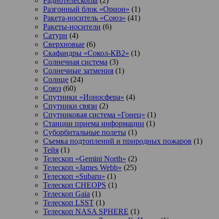
Радиотелескопы
(2)
Разгонный блок «Орион»
(1)
Ракета-носитель «Союз»
(41)
Ракеты-носители
(6)
Сатурн
(4)
Сверхновые
(6)
Скафандры «Сокол-КВ2»
(1)
Солнечная система
(3)
Солнечные затмения
(1)
Солнце
(24)
Союз
(60)
Спутники «Ионосфера»
(4)
Спутники связи
(2)
Спутниковая система «Гонец»
(1)
Станции приема информации
(1)
Суборбитальные полеты
(1)
Съемка подтоплений и природных пожаров
(1)
Тейя
(1)
Телескоп «Gemini North»
(2)
Телескоп «James Webb»
(25)
Телескоп «Subaru»
(1)
Телескоп CHEOPS
(1)
Телескоп Gaia
(1)
Телескоп LSST
(1)
Телескоп NASA SPHERE
(1)