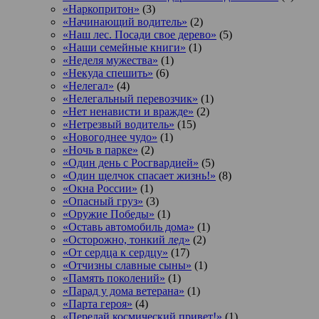
«Наркопритон»
(3)
«Начинающий водитель»
(2)
«Наш лес. Посади свое дерево»
(5)
«Наши семейные книги»
(1)
«Неделя мужества»
(1)
«Некуда спешить»
(6)
«Нелегал»
(4)
«Нелегальный перевозчик»
(1)
«Нет ненависти и вражде»
(2)
«Нетрезвый водитель»
(15)
«Новогоднее чудо»
(1)
«Ночь в парке»
(2)
«Один день с Росгвардией»
(5)
«Один щелчок спасает жизнь!»
(8)
«Окна России»
(1)
«Опасный груз»
(3)
«Оружие Победы»
(1)
«Оставь автомобиль дома»
(1)
«Осторожно, тонкий лед»
(2)
«От сердца к сердцу»
(17)
«Отчизны славные сыны»
(1)
«Память поколений»
(1)
«Парад у дома ветерана»
(1)
«Парта героя»
(4)
«Передай космический привет!»
(1)