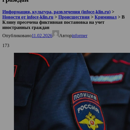
Информация, культура, развлечения (infoce-klin.ru)
>
Новости от infoce-klin.ru
>
Происшествия
>
Криминал
>
В
Клину пресечена фиктивная постановка на учет
иностранных граждан
Опубликовано
11.02.2026
Автор
informer
173