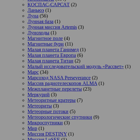
КОСПАС-САРСАТ
(2)
Ланьюэ
(1)
Луна
(56)
Лунная база
(1)
Лунная миссия Artemis
(3)
Луноходы
(1)
Магнитное поле
(4)
Магнитные бури
(11)
Малая планета Ганимед
(1)
Малая планета Европа
(6)
Малая планета Титан
(2)
Малый исследовательский модуль «Рассвет»
(1)
Марс
(34)
Марсоход NASA Perseverance
(2)
Массив радиотелескопов ALMA
(1)
Межпланетные перелеты
(23)
Меркурий
(3)
Метеоритные кратеры
(7)
Метеориты
(3)
Метеорные потоки
(5)
Метеорологические спутники
(9)
Микроспутники
(3)
Мир
(1)
Миссия DESTINY
(1)
Миссия LuSEE
(1)