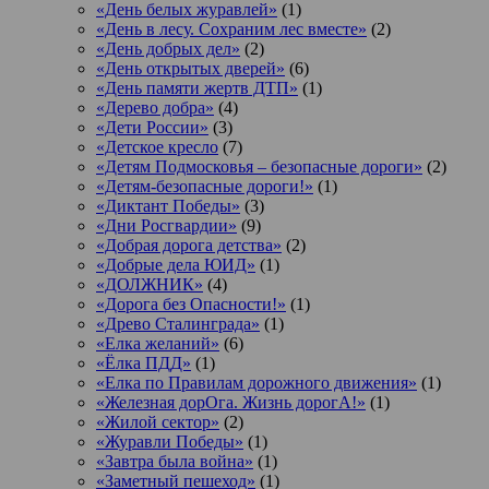
«День белых журавлей»
(1)
«День в лесу. Сохраним лес вместе»
(2)
«День добрых дел»
(2)
«День открытых дверей»
(6)
«День памяти жертв ДТП»
(1)
«Дерево добра»
(4)
«Дети России»
(3)
«Детское кресло
(7)
«Детям Подмосковья – безопасные дороги»
(2)
«Детям-безопасные дороги!»
(1)
«Диктант Победы»
(3)
«Дни Росгвардии»
(9)
«Добрая дорога детства»
(2)
«Добрые дела ЮИД»
(1)
«ДОЛЖНИК»
(4)
«Дорога без Опасности!»
(1)
«Древо Сталинграда»
(1)
«Елка желаний»
(6)
«Ёлка ПДД»
(1)
«Елка по Правилам дорожного движения»
(1)
«Железная дорОга. Жизнь дорогА!»
(1)
«Жилой сектор»
(2)
«Журавли Победы»
(1)
«Завтра была война»
(1)
«Заметный пешеход»
(1)