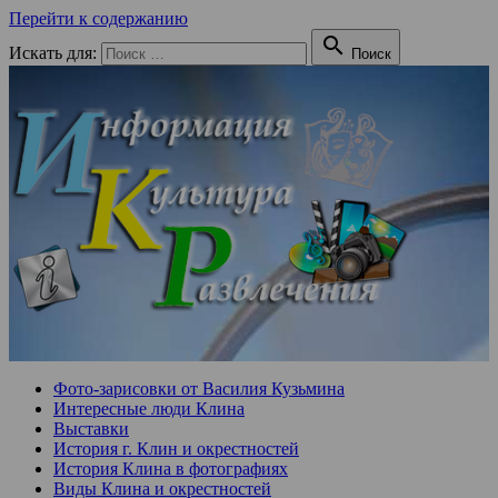
Перейти к содержанию

Искать для:
Поиск
Фото-зарисовки от Василия Кузьмина
Интересные люди Клина
Выставки
История г. Клин и окрестностей
История Клина в фотографиях
Виды Клина и окрестностей