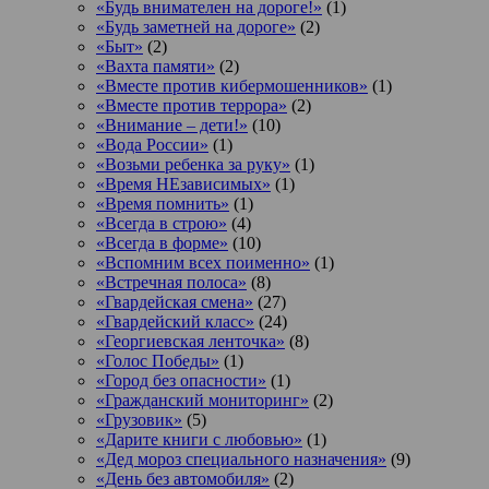
«Будь внимателен на дороге!»
(1)
«Будь заметней на дороге»
(2)
«Быт»
(2)
«Вахта памяти»
(2)
«Вместе против кибермошенников»
(1)
«Вместе против террора»
(2)
«Внимание – дети!»
(10)
«Вода России»
(1)
«Возьми ребенка за руку»
(1)
«Время НЕзависимых»
(1)
«Время помнить»
(1)
«Всегда в строю»
(4)
«Всегда в форме»
(10)
«Вспомним всех поименно»
(1)
«Встречная полоса»
(8)
«Гвардейская смена»
(27)
«Гвардейский класс»
(24)
«Георгиевская ленточка»
(8)
«Голос Победы»
(1)
«Город без опасности»
(1)
«Гражданский мониторинг»
(2)
«Грузовик»
(5)
«Дарите книги с любовью»
(1)
«Дед мороз специального назначения»
(9)
«День без автомобиля»
(2)