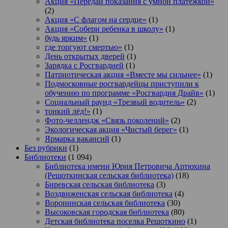
Акция «Передай показания с умной платежкой»
(2)
Акция «С флагом на сердце»
(1)
Акция «Собери ребенка в школу»
(1)
будь ярким»
(1)
где торгуют смертью»
(1)
День открытых дверей
(1)
Зарядка с Росгвардией
(1)
Патриотическая акция «Вместе мы сильнее»
(1)
Подмосковные росгвардейцы приступили к
обучению по программе «Росгвардия Драйв»
(1)
Социальный раунд «Трезвый водитель»
(2)
тонкий лёд!»
(1)
Фото-челлендж «Связь поколений»
(2)
Экологическая акция «Чистый берег»
(1)
Ярмарка вакансий
(1)
Без рубрики
(1)
Библиотеки
(1 094)
Библиотека имени Юрия Петровича Артюхина
(Решоткинская сельская библиотека)
(18)
Биревская сельская библиотека
(3)
Воздвиженская сельская библиотека
(4)
Воронинская сельская библиотека
(30)
Высоковская городская библиотека
(80)
Детская библиотека поселка Решоткино
(1)