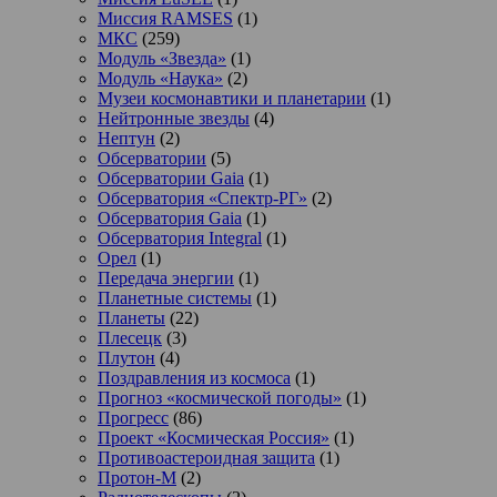
Миссия RAMSES
(1)
МКС
(259)
Модуль «Звезда»
(1)
Модуль «Наука»
(2)
Музеи космонавтики и планетарии
(1)
Нейтронные звезды
(4)
Нептун
(2)
Обсерватории
(5)
Обсерватории Gaia
(1)
Обсерватория «Спектр-РГ»
(2)
Обсерватория Gaia
(1)
Обсерватория Integral
(1)
Орел
(1)
Передача энергии
(1)
Планетные системы
(1)
Планеты
(22)
Плесецк
(3)
Плутон
(4)
Поздравления из космоса
(1)
Прогноз «космической погоды»
(1)
Прогресс
(86)
Проект «Космическая Россия»
(1)
Противоастероидная защита
(1)
Протон-М
(2)