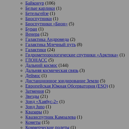
Байконур
(106)
Белые карлики
(1)
Бетельгейзе
(1)
Биоспутники
(1)
Биоспутники «Бион»
(5)
Буран
(1)
Венера
(12)
Галактика Андромеда
(2)
Галактика Млечный путь
(8)
Галактики
(24)
Гидрометеорологические спутники «Арктика»
(1)
ГЛОНАСС
(5)
Дальний космос
(144)
Дальняя космическая связь
(3)
Деймос
(1)
Дистанционное зондирование Земли
(5)
Европейская Южная Обсерватория (ESO)
(1)
Затмения
(2)
Звезды
(21)
Зонд «Хаябус-2»
(1)
Зонд Juno
(1)
Квазары
(1)
Квазиспутник Камоалева
(1)
Кометы
(15)
Коммерческие полеты
(1)