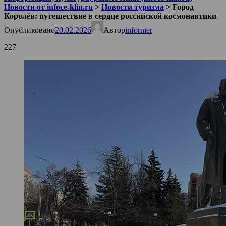
Новости от infoce-klin.ru
>
Новости туризма
>
Город
Королёв: путешествие в сердце российской космонавтики
Опубликовано
20.02.2026
Автор
informer
227