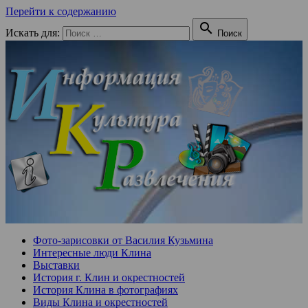
Перейти к содержанию

Искать для:
Поиск
Фото-зарисовки от Василия Кузьмина
Интересные люди Клина
Выставки
История г. Клин и окрестностей
История Клина в фотографиях
Виды Клина и окрестностей