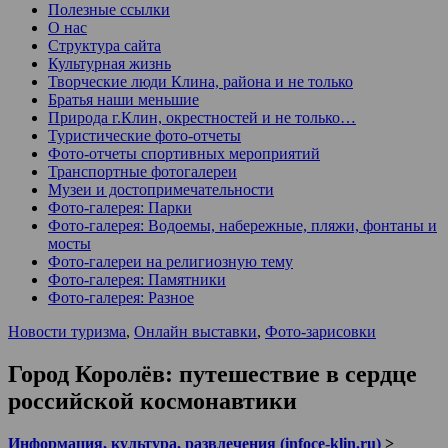
Полезные ссылки
О нас
Структура сайта
Культурная жизнь
Творческие люди Клина, района и не только
Братья наши меньшие
Природа г.Клин, окрестностей и не только…
Туристические фото-отчеты
Фото-отчеты спортивных мероприятий
Транспортные фотогалереи
Музеи и достопримечательности
Фото-галерея: Парки
Фото-галерея: Водоемы, набережные, пляжи, фонтаны и
мосты
Фото-галереи на религиозную тему
Фото-галерея: Памятники
Фото-галерея: Разное
Новости туризма
,
Онлайн выставки
,
Фото-зарисовки
Город Королёв: путешествие в сердце
российской космонавтики
Информация, культура, развлечения (infoce-klin.ru)
>