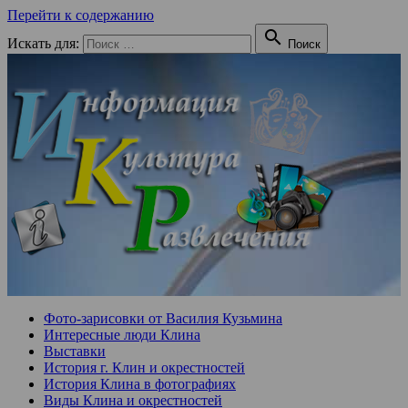
Перейти к содержанию

Искать для:
Поиск
Фото-зарисовки от Василия Кузьмина
Интересные люди Клина
Выставки
История г. Клин и окрестностей
История Клина в фотографиях
Виды Клина и окрестностей