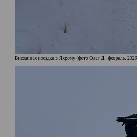
Внезапная поездка в Яхрому (фото Олег Д., февраль, 2026