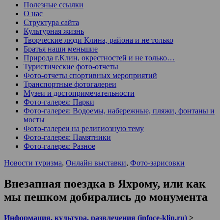
Полезные ссылки
О нас
Структура сайта
Культурная жизнь
Творческие люди Клина, района и не только
Братья наши меньшие
Природа г.Клин, окрестностей и не только…
Туристические фото-отчеты
Фото-отчеты спортивных мероприятий
Транспортные фотогалереи
Музеи и достопримечательности
Фото-галерея: Парки
Фото-галерея: Водоемы, набережные, пляжи, фонтаны и
мосты
Фото-галереи на религиозную тему
Фото-галерея: Памятники
Фото-галерея: Разное
Новости туризма
,
Онлайн выставки
,
Фото-зарисовки
Внезапная поездка в Яхрому, или как
мы пешком добирались до монумента
Информация, культура, развлечения (infoce-klin.ru)
>