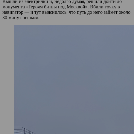
Вышли из электрички и, недолго думая, решили дойти до
монумента «Героям битвы под Москвой». Вбили точку в
навигатор — и тут выяснилось, что путь до него займёт около
30 минут пешком.