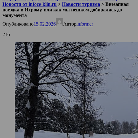
Новости от infoce-klin.ru
>
Новости туризма
>
Внезапная
поездка в Яхрому, или как мы пешком добирались до
монумента
Опубликовано
15.02.2026
Автор
informer
216