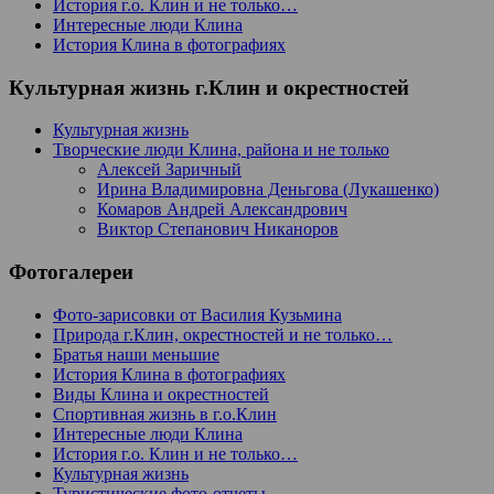
История г.о. Клин и не только…
Интересные люди Клина
История Клина в фотографиях
Культурная жизнь г.Клин и окрестностей
Культурная жизнь
Творческие люди Клина, района и не только
Алексей Заричный
Ирина Владимировна Деньгова (Лукашенко)
Комаров Андрей Александрович
Виктор Степанович Никаноров
Фотогалереи
Фото-зарисовки от Василия Кузьмина
Природа г.Клин, окрестностей и не только…
Братья наши меньшие
История Клина в фотографиях
Виды Клина и окрестностей
Спортивная жизнь в г.о.Клин
Интересные люди Клина
История г.о. Клин и не только…
Культурная жизнь
Туристические фото-отчеты