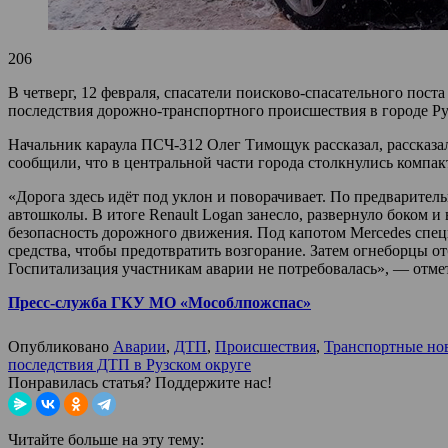
206
В четверг, 12 февраля, спасатели поисково-спасательного по
последствия дорожно-транспортного происшествия в городе Р
Начальник караула ПСЧ-312 Олег Тимощук рассказал, рассказал
сообщили, что в центральной части города столкнулись компак
«Дорога здесь идёт под уклон и поворачивает. По предваритель
автошколы. В итоге Renault Logan занесло, развернуло боком
безопасность дорожного движения. Под капотом Mercedes спе
средства, чтобы предотвратить возгорание. Затем огнеборцы 
Госпитализация участникам аварии не потребовалась», — отм
Пресс-служба ГКУ МО «Мособлпожспас»
Опубликовано
Аварии
,
ДТП
,
Происшествия
,
Транспортные но
последствия ДТП в Рузском округе
Понравилась статья? Поддержите нас!
Читайте больше на эту тему: