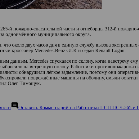
ста 265-й пожарно-спасательной части и огнеборцы 312-й пожа
уза одноимённого муниципального округа.
, что около двух часов дня в единую службу вызова экстренных
тный кроссовер Mercedes-Benz GLK и седан Renault Logan.
ным данным, Mercedes спускался по склону, когда навстречу ему
 и выбросило на встречную полосу. Работники противопожарно-
циалисты обнаружили лёгкое задымление, поэтому они оператив
отбуксировали повреждённые машины на обочину, смыли остатки
етил Олег Тимощук.
comment
вости
Оставить Комментарий
на Работники ПСП ПСЧ-265 и 