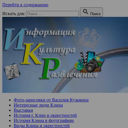
Перейти к содержанию

Искать для:
Поиск
Фото-зарисовки от Василия Кузьмина
Интересные люди Клина
Выставки
История г. Клин и окрестностей
История Клина в фотографиях
Виды Клина и окрестностей