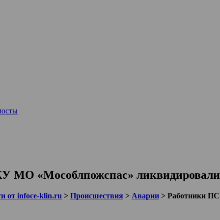
мосты
У МО «Мособлпожспас» ликвидировали 
 от infoce-klin.ru
>
Происшествия
>
Аварии
>
Работники ПС