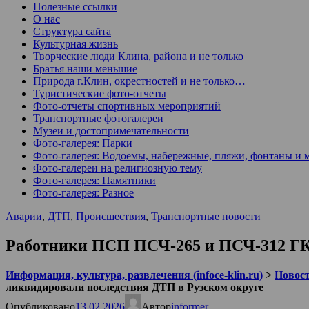
Полезные ссылки
О нас
Структура сайта
Культурная жизнь
Творческие люди Клина, района и не только
Братья наши меньшие
Природа г.Клин, окрестностей и не только…
Туристические фото-отчеты
Фото-отчеты спортивных мероприятий
Транспортные фотогалереи
Музеи и достопримечательности
Фото-галерея: Парки
Фото-галерея: Водоемы, набережные, пляжи, фонтаны и 
Фото-галереи на религиозную тему
Фото-галерея: Памятники
Фото-галерея: Разное
Аварии
,
ДТП
,
Происшествия
,
Транспортные новости
Работники ПСП ПСЧ-265 и ПСЧ-312 ГК
Информация, культура, развлечения (infoce-klin.ru)
>
Новости
ликвидировали последствия ДТП в Рузском округе
Опубликовано
13.02.2026
Автор
informer