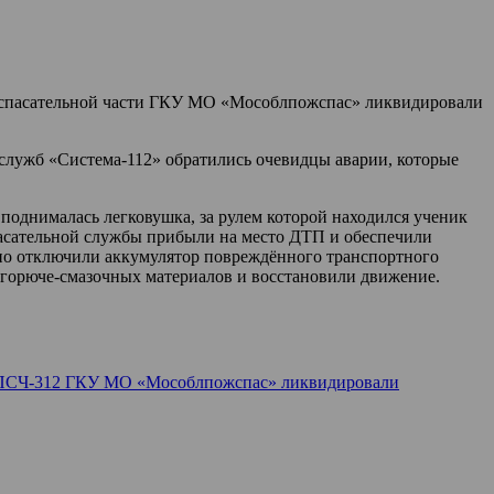
рно-спасательной части ГКУ МО «Мособлпожспас» ликвидировали
 служб «Система-112» обратились очевидцы аварии, которые
 поднималась легковушка, за рулем которой находился ученик
спасательной службы прибыли на место ДТП и обеспечили
но отключили аккумулятор повреждённого транспортного
 горюче-смазочных материалов и восстановили движение.
ПСЧ-312 ГКУ МО «Мособлпожспас» ликвидировали