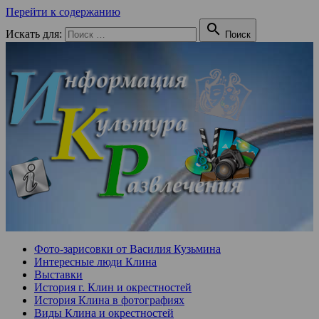
Перейти к содержанию

Искать для:
Поиск
Фото-зарисовки от Василия Кузьмина
Интересные люди Клина
Выставки
История г. Клин и окрестностей
История Клина в фотографиях
Виды Клина и окрестностей