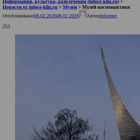
Информация, культура, развлечения (infoce-klin.ru)
>
Новости от infoce-klin.ru
>
Музеи
>
Музей космонавтики
Опубликовано
08.02.2026
08.02.2026
Автор
informer
253