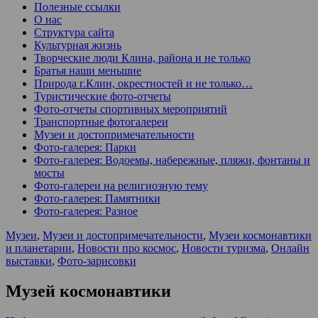
Полезные ссылки
О нас
Структура сайта
Культурная жизнь
Творческие люди Клина, района и не только
Братья наши меньшие
Природа г.Клин, окрестностей и не только…
Туристические фото-отчеты
Фото-отчеты спортивных мероприятий
Транспортные фотогалереи
Музеи и достопримечательности
Фото-галерея: Парки
Фото-галерея: Водоемы, набережные, пляжи, фонтаны и
мосты
Фото-галереи на религиозную тему
Фото-галерея: Памятники
Фото-галерея: Разное
Музеи
,
Музеи и достопримечательности
,
Музеи космонавтики
и планетарии
,
Новости про космос
,
Новости туризма
,
Онлайн
выставки
,
Фото-зарисовки
Музей космонавтики