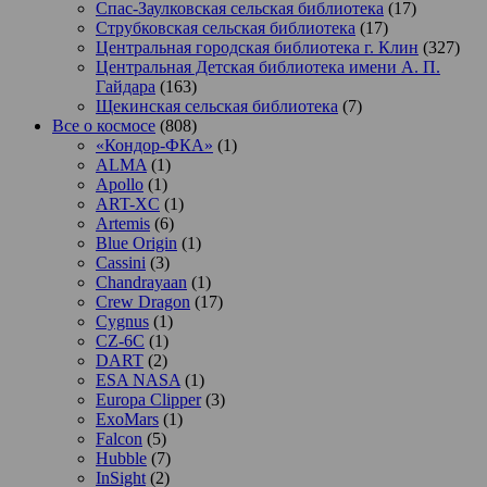
Спас-Заулковская сельская библиотека
(17)
Струбковская сельская библиотека
(17)
Центральная городская библиотека г. Клин
(327)
Центральная Детская библиотека имени А. П.
Гайдара
(163)
Щекинская сельская библиотека
(7)
Все о космосе
(808)
«Кондор-ФКА»
(1)
ALMA
(1)
Apollo
(1)
ART-XC
(1)
Artemis
(6)
Blue Origin
(1)
Cassini
(3)
Chandrayaan
(1)
Crew Dragon
(17)
Cygnus
(1)
CZ-6C
(1)
DART
(2)
ESA NASA
(1)
Europa Clipper
(3)
ExoMars
(1)
Falcon
(5)
Hubble
(7)
InSight
(2)