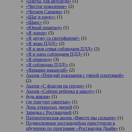
«Цветы для автоледи»
(1)
«Чистое поколение»
(2)
«Читаем Сараева»
(1)
«Шаг в науку»
(1)
«Шанс»
(1)
«Юный пешеход»
(1)
«Я донор»
(5)
«Я дружу со светофором!»
(1)
«Я знаю ПДД!»
(2)
«Я и моя семья соблюдаем ПДД»
(2)
«Я и папа соблюдаем ПДД»
(1)
«Я пешеход»
(3)
«Я соблюдаю ПДД!»
(1)
«Ярмарке вакансий»
(2)
Акция «Передай показания с умной платежкой»
(2)
Акция «С флагом на сердце»
(1)
Акция «Собери ребенка в школу»
(1)
будь ярким»
(1)
где торгуют смертью»
(1)
День открытых дверей
(1)
Зарядка с Росгвардией
(1)
Патриотическая акция «Вместе мы сильнее»
(1)
Подмосковные росгвардейцы приступили к
обучению по программе «Росгвардия Драйв»
(1)