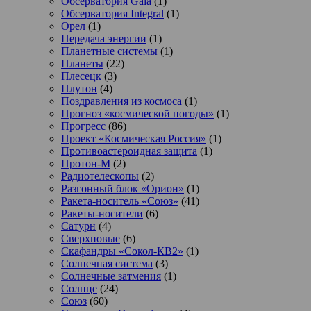
Обсерватория Gaia
(1)
Обсерватория Integral
(1)
Орел
(1)
Передача энергии
(1)
Планетные системы
(1)
Планеты
(22)
Плесецк
(3)
Плутон
(4)
Поздравления из космоса
(1)
Прогноз «космической погоды»
(1)
Прогресс
(86)
Проект «Космическая Россия»
(1)
Противоастероидная защита
(1)
Протон-М
(2)
Радиотелескопы
(2)
Разгонный блок «Орион»
(1)
Ракета-носитель «Союз»
(41)
Ракеты-носители
(6)
Сатурн
(4)
Сверхновые
(6)
Скафандры «Сокол-КВ2»
(1)
Солнечная система
(3)
Солнечные затмения
(1)
Солнце
(24)
Союз
(60)