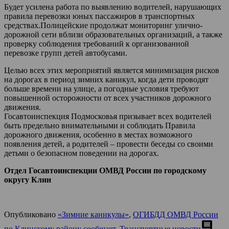
Будет усилена работа по выявлению водителей, нарушающих
правила перевозки юных пассажиров в транспортных
средствах.Полицейские продолжат мониторинг улично-
дорожной сети вблизи образовательных организаций, а также
проверку соблюдения требований к организованной
перевозке групп детей автобусами.
Целью всех этих мероприятий является минимизация рисков
на дорогах в период зимних каникул, когда дети проводят
больше времени на улице, а погодные условия требуют
повышенной осторожности от всех участников дорожного
движения.
Госавтоинспекция Подмосковья призывает всех водителей
быть предельно внимательными и соблюдать Правила
дорожного движения, особенно в местах возможного
появления детей, а родителей – провести беседы со своими
детьми о безопасном поведении на дорогах.
Отдел Госавтоинспекции ОМВД России по городскому
округу Клин
Опубликовано
«Зимние каникулы»
,
ОГИБДД ОМВД России
comment
по Клинскому району сообщает
,
Транспортные новости