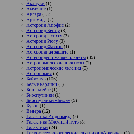
Акацуки
(1)
Аммонит
(1)
Ангара
(13)
Артемида
(2)
Астероид Апофис
(2)
Астероид Бенну
(3)
Астероид Психея
(2)
Астероид Рюгу
(3)
Астероид Фаэтон
(1)
Астероидная защита
(1)
Астероиды и малые планеты
(35)
Астрономические прогнозы
(7)
Астрономические явления
(5)
Астрономия
(5)
Байконур
(106)
Белые карлики
(1)
Бетельгейзе
(1)
Биоспутники
(1)
Биоспутники «Бион»
(5)
Буран
(1)
Венера
(12)
Галактика Андромеда
(2)
Галактика Млечный путь
(8)
Галактики
(24)
Гидрометеорологические спутники «Арктика»
(1)