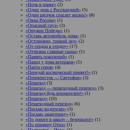
«Ночь в парке»
(2)
«Один день с Росгвардией»
(5)
«Один щелчок спасает жизнь!»
(8)
«Окна России»
(1)
«Опасный груз»
(3)
«Оружие Победы»
(1)
«Оставь автомобиль дома»
(1)
«Осторожно, тонкий лед»
(2)
«От сердца к сердцу»
(17)
«Отчизны славные сыны»
(1)
«Память поколений»
(1)
«Парад у дома ветерана»
(1)
«Парта героя»
(4)
«Передай космический привет!»
(1)
«Перекресток — Светофор»
(3)
«Пешеход
(3)
«Пешеход — пешеходный переход»
(3)
«Пешеход будь внимателен!»
(1)
«Пешеход»
(10)
«Пешеходный переход»
(6)
«Письмо водителю»
(3)
«Письмо защитнику»
(1)
«По дороге в школу – безопасно!»
(1)
«По примеру Отца»
(1)
«Подросток ‒ Игла»
(1)