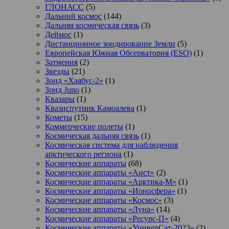
ГЛОНАСС
(5)
Дальний космос
(144)
Дальняя космическая связь
(3)
Деймос
(1)
Дистанционное зондирование Земли
(5)
Европейская Южная Обсерватория (ESO)
(1)
Затмения
(2)
Звезды
(21)
Зонд «Хаябус-2»
(1)
Зонд Juno
(1)
Квазары
(1)
Квазиспутник Камоалева
(1)
Кометы
(15)
Коммерческие полеты
(1)
Космическая дальняя связь
(1)
Космическая система для наблюдения
арктического региона
(1)
Космические аппараты
(68)
Космические аппараты «Аист»
(2)
Космические аппараты «Арктика-М»
(1)
Космические аппараты «Ионосфера»
(1)
Космические аппараты «Космос»
(3)
Космические аппараты «Луна»
(14)
Космические аппараты «Ресурс-П»
(4)
Космические аппараты «УниверСат-2023»
(2)