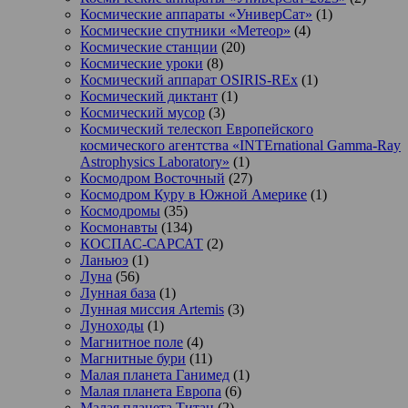
Космические аппараты «УниверСат»
(1)
Космические спутники «Метеор»
(4)
Космические станции
(20)
Космические уроки
(8)
Космический аппарат OSIRIS-REx
(1)
Космический диктант
(1)
Космический мусор
(3)
Космический телескоп Европейского
космического агентства «INTErnational Gamma-Ray
Astrophysics Laboratory»
(1)
Космодром Восточный
(27)
Космодром Куру в Южной Америке
(1)
Космодромы
(35)
Космонавты
(134)
КОСПАС-САРСАТ
(2)
Ланьюэ
(1)
Луна
(56)
Лунная база
(1)
Лунная миссия Artemis
(3)
Луноходы
(1)
Магнитное поле
(4)
Магнитные бури
(11)
Малая планета Ганимед
(1)
Малая планета Европа
(6)
Малая планета Титан
(2)