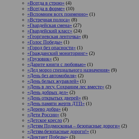
«Всегда в строю»
(4)
«Всегда в форме»
(10)
«Вспомним всех поименно»
(1)
«Встречная полоса»
(8)
«Гвардейская смена»
(27)
«Гвардейский класс»
(24)
«Георгиевская ленточка»
(8)
«Голос Победы»
(1)
«Город без опасности»
(1)
«Гражданский мониторинг»
(2)
«Грузовик»
(5)
«Дарите книги с любовью»
(1)
«Дед мороз специального назначения»
(9)
«День без автомобиля»
(2)
«День белых журавлей»
(1)
«День в лесу. Сохраним лес вместе»
(2)
«День добрых дел»
(2)
«День открытых дверей»
(6)
«День памяти жертв ДТП»
(1)
«Дерево добра»
(4)
«Дети России»
(3)
«Детское кресло
(7)
«Детям Подмосковья – безопасные дороги»
(2)
«Детям-безопасные дороги!»
(1)
«Диктант Победы»
(3)