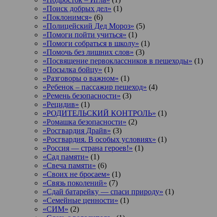
«Поиск добрых дел»
(1)
«Поклонимся»
(6)
«Полицейский Дед Мороз»
(5)
«Помоги пойти учиться»
(1)
«Помоги собраться в школу»
(1)
«Помочь без лишних слов»
(3)
«Посвящение первоклассников в пешеходы»
(1)
«Посылка бойцу»
(1)
«Разговоры о важном»
(1)
«Ребенок – пассажир пешеход»
(4)
«Ремень безопасности»
(3)
«Рецидив»
(1)
«РОДИТЕЛЬСКИЙ КОНТРОЛЬ»
(1)
«Ромашка безопасности»
(2)
«Росгвардия Драйв»
(3)
«Росгвардия. В особых условиях»
(1)
«Россия — страна героев!»
(1)
«Сад памяти»
(1)
«Свеча памяти»
(6)
«Своих не бросаем»
(1)
«Связь поколений»
(7)
«Сдай батарейку — спаси природу»
(1)
«Семейные ценности»
(1)
«СИМ»
(2)