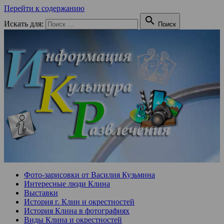
Перейти к содержанию

Искать для:
Поиск
Фото-зарисовки от Василия Кузьмина
Интересные люди Клина
Выставки
История г. Клин и окрестностей
История Клина в фотографиях
Виды Клина и окрестностей