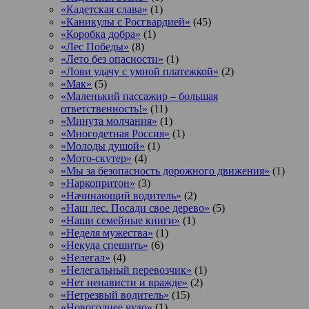
«Кадетская слава»
(1)
«Каникулы с Росгвардией»
(45)
«Коробка добра»
(1)
«Лес Победы»
(8)
«Лето без опасности»
(1)
«Лови удачу с умной платежкой»
(2)
«Мак»
(5)
«Маленький пассажир – большая
ответственность!»
(11)
«Минута молчания»
(1)
«Многодетная Россия»
(1)
«Молоды душой»
(1)
«Мото-скутер»
(4)
«Мы за безопасность дорожного движения»
(1)
«Наркопритон»
(3)
«Начинающий водитель»
(2)
«Наш лес. Посади свое дерево»
(5)
«Наши семейные книги»
(1)
«Неделя мужества»
(1)
«Некуда спешить»
(6)
«Нелегал»
(4)
«Нелегальный перевозчик»
(1)
«Нет ненависти и вражде»
(2)
«Нетрезвый водитель»
(15)
«Новогоднее чудо»
(1)