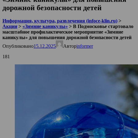
дорожной безопасности детей
Информация, культура, развлечения (infoce-klin.ru)
>
Акции
>
«Зимние каникулы»
>
В Подмосковье стартовало
масштабное профилактическое мероприятие «Зимние
каникулы» для повышения дорожной безопасности детей
Опубликовано
15.12.2025
Автор
informer
181