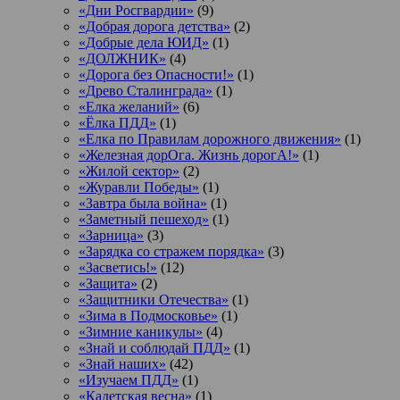
«Дни Росгвардии»
(9)
«Добрая дорога детства»
(2)
«Добрые дела ЮИД»
(1)
«ДОЛЖНИК»
(4)
«Дорога без Опасности!»
(1)
«Древо Сталинграда»
(1)
«Елка желаний»
(6)
«Ёлка ПДД»
(1)
«Елка по Правилам дорожного движения»
(1)
«Железная дорОга. Жизнь дорогА!»
(1)
«Жилой сектор»
(2)
«Журавли Победы»
(1)
«Завтра была война»
(1)
«Заметный пешеход»
(1)
«Зарница»
(3)
«Зарядка со стражем порядка»
(3)
«Засветись!»
(12)
«Защита»
(2)
«Защитники Отечества»
(1)
«Зима в Подмосковье»
(1)
«Зимние каникулы»
(4)
«Знай и соблюдай ПДД»
(1)
«Знай наших»
(42)
«Изучаем ПДД»
(1)
«Кадетская весна»
(1)