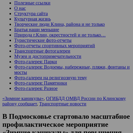
Полезные ссылки
О нас
Структура сайта
Культурная жизнь
Творческие люди Клина, района и не только
Братья наши меньшие
Природа г.Клин, окрестностей и не только…
Туристические фото-отчеты
Фото-отчеты спортивных мероприятий
Транспортные фотогалереи
Музеи и достопримечательности
Фото-галерея: Парки
Фото-галерея: Водоемы, набережные, пляжи, фонтаны и
мосты
Фото-галереи на религиозную тему
Фото-галерея: Памятники
Фото-галерея: Разное
«Зимние каникулы»
,
ОГИБДД ОМВД России по Клинскому
району сообщает
,
Транспортные новости
В Подмосковье стартовало масштабное
профилактическое мероприятие
«Зимние каникулы» для повышения