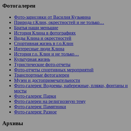
Фотогалереи
Фото-зарисовки от Василия Кузьмина
Природа г.Клин, окрестностей и не только…
Братья наши меньшие
История Клина в фотографиях
Виды Клина и окрестностей
Спортивная жизнь в г.о.Клин
Интересные люди Клина
История г.о. Клин и не только…
Культурная жизнь
Туристические фото-отчеты
Фото-отчеты спортивных мероприятий
Транспортные фотогалереи
Музеи и достопримечательности
Фото-галерея: Водоемы, набережные, пляжи, фонтаны и
мосты
Фото-галерея: Парки
Фото-галереи на религиозную тему
Фото-галерея: Памятники
Фото-галерея: Разное
Архивы