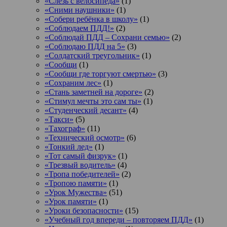
«Слезь с велосипеда»
(1)
«Сними наушники»
(1)
«Собери ребёнка в школу»
(1)
«Соблюдаем ПДД!»
(2)
«Соблюдай ПДД – Сохрани семью»
(2)
«Соблюдаю ПДД на 5»
(3)
«Солдатский треугольник»
(1)
«Сообщи
(1)
«Сообщи где торгуют смертью»
(3)
«Сохраним лес»
(1)
«Стань заметней на дороге»
(2)
«Стимул мечты это сам ты»
(1)
«Студенческий десант»
(4)
«Такси»
(5)
«Тахограф»
(11)
«Технический осмотр»
(6)
«Тонкий лед»
(1)
«Тот самый физрук»
(1)
«Трезвый водитель»
(4)
«Тропа победителей»
(2)
«Тропою памяти»
(1)
«Урок Мужества»
(51)
«Урок памяти»
(1)
«Уроки безопасности»
(15)
«Учебный год впереди – повторяем ПДД»
(1)