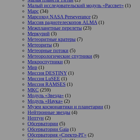
Малый исследовательский модуль «Рассвет»
(1)
Марс
(34)
Марсоход NASA Perseverance
(2)
Массив радиотелескопов ALMA
(1)
Межпланетные перелеты
(23)
Меркурий
(3)
Метеоритные кратеры
(7)
Метеориты
(3)
Метеорные потоки
(5)
Метеорологические спутники
(9)
Микроспутники
(3)
Мир
(1)
Миссия DESTINY
(1)
Миссия LuSEE
(1)
Миссия RAMSES
(1)
МКС
(259)
Модуль «Звезда»
(1)
Модуль «Наука»
(2)
Музеи космонавтики и планетарии
(1)
Нейтронные звезды
(4)
Нептун
(2)
Обсерватории
(5)
Обсерватории Gaia
(1)
Обсерватория «Спектр-РГ»
(2)