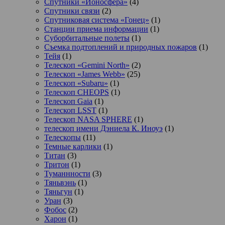
Спутники «Ионосфера»
(4)
Спутники связи
(2)
Спутниковая система «Гонец»
(1)
Станции приема информации
(1)
Суборбитальные полеты
(1)
Съемка подтоплений и природных пожаров
(1)
Тейя
(1)
Телескоп «Gemini North»
(2)
Телескоп «James Webb»
(25)
Телескоп «Subaru»
(1)
Телескоп CHEOPS
(1)
Телескоп Gaia
(1)
Телескоп LSST
(1)
Телескоп NASA SPHERE
(1)
телескоп имени Дэниела К. Иноуэ
(1)
Телескопы
(11)
Темные карлики
(1)
Титан
(3)
Тритон
(1)
Туманнности
(3)
Тяньвэнь
(1)
Тяньгун
(1)
Уран
(3)
Фобос
(2)
Харон
(1)