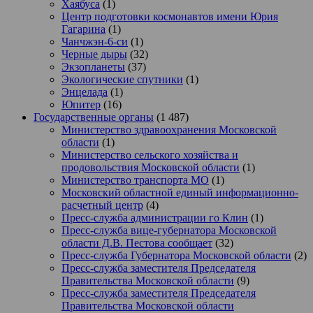
Хаябуса
(1)
Центр подготовки космонавтов имени Юрия
Гагарина
(1)
Чанчжэн-6-си
(1)
Черные дыры
(32)
Экзопланеты
(37)
Экологические спутники
(1)
Энцелада
(1)
Юпитер
(16)
Государственные органы
(1 487)
Министерство здравоохранения Московской
области
(1)
Министерство сельского хозяйства и
продовольствия Московской области
(1)
Министерство транспорта МО
(1)
Московский областной единый информационно-
расчетный центр
(4)
Пресс-служба администрации го Клин
(1)
Пресс-служба вице-губернатора Московской
области Д.В. Пестова сообщает
(32)
Пресс-служба Губернатора Московской области
(2)
Пресс-служба заместителя Председателя
Правительства Московской области
(9)
Пресс-служба заместителя Председателя
Правительства Московской области