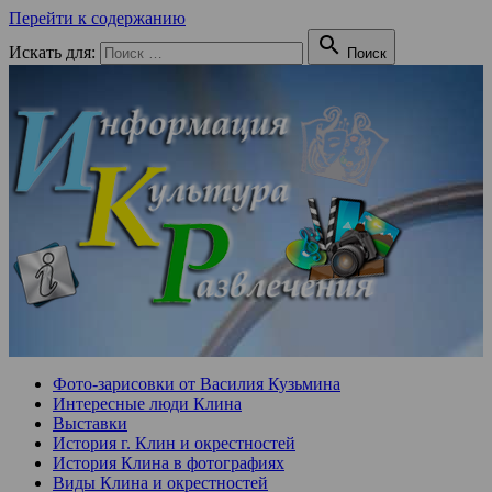
Перейти к содержанию

Искать для:
Поиск
Фото-зарисовки от Василия Кузьмина
Интересные люди Клина
Выставки
История г. Клин и окрестностей
История Клина в фотографиях
Виды Клина и окрестностей