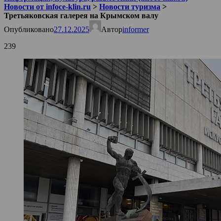
Новости от infoce-klin.ru
>
Новости туризма
>
Третьяковская галерея на Крымском валу
Опубликовано
27.12.2025
Автор
informer
239