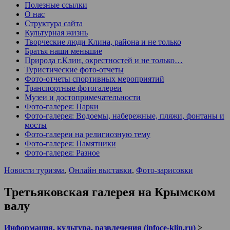
Полезные ссылки
О нас
Структура сайта
Культурная жизнь
Творческие люди Клина, района и не только
Братья наши меньшие
Природа г.Клин, окрестностей и не только…
Туристические фото-отчеты
Фото-отчеты спортивных мероприятий
Транспортные фотогалереи
Музеи и достопримечательности
Фото-галерея: Парки
Фото-галерея: Водоемы, набережные, пляжи, фонтаны и
мосты
Фото-галереи на религиозную тему
Фото-галерея: Памятники
Фото-галерея: Разное
Новости туризма
,
Онлайн выставки
,
Фото-зарисовки
Третьяковская галерея на Крымском
валу
Информация, культура, развлечения (infoce-klin.ru)
>