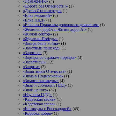
«ДОЛЖНИК»
(4)
«Дорога без Опасности!»
(1)
«Древо Сталинграда»
(1)
«Елка желаний»
(6)
«Ёлка ПДД»
(1)
«Елка по Правилам дорожного движения»
(1)
«Железная дорОга. Жизнь дорогА!»
(1)
«Жилой сектор»
(2)
«Журавли Победы»
(1)
«Завтра была война»
(1)
«Заметный пешеход»
(1)
«Зарница»
(3)
«Зарядка со стражем порядка»
(3)
«Засветись!»
(12)
«Защита»
(2)
«Защитники Отечества»
(1)
«Зима в Подмосковье»
(1)
«Зимние каникулы»
(4)
«Знай и соблюдай ПДД»
(1)
«Знай наших»
(42)
«Изучаем ПДД»
(1)
«Кадетская весна»
(1)
«Кадетская слава»
(1)
«Каникулы с Росгвардией»
(45)
«Коробка добра»
(1)