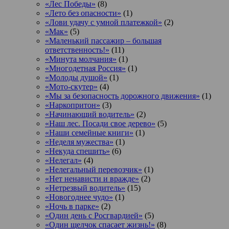
«Лес Победы»
(8)
«Лето без опасности»
(1)
«Лови удачу с умной платежкой»
(2)
«Мак»
(5)
«Маленький пассажир – большая
ответственность!»
(11)
«Минута молчания»
(1)
«Многодетная Россия»
(1)
«Молоды душой»
(1)
«Мото-скутер»
(4)
«Мы за безопасность дорожного движения»
(1)
«Наркопритон»
(3)
«Начинающий водитель»
(2)
«Наш лес. Посади свое дерево»
(5)
«Наши семейные книги»
(1)
«Неделя мужества»
(1)
«Некуда спешить»
(6)
«Нелегал»
(4)
«Нелегальный перевозчик»
(1)
«Нет ненависти и вражде»
(2)
«Нетрезвый водитель»
(15)
«Новогоднее чудо»
(1)
«Ночь в парке»
(2)
«Один день с Росгвардией»
(5)
«Один щелчок спасает жизнь!»
(8)