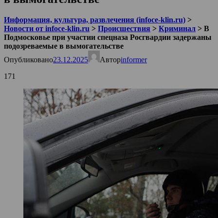
Информация, культура, развлечения (infoce-klin.ru)
>
Новости от infoce-klin.ru
>
Происшествия
>
Криминал
>
В
Подмосковье при участии спецназа Росгвардии задержаны
подозреваемые в вымогательстве
Опубликовано
23.12.2025
Автор
informer
171