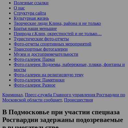
Полезные ссылки
О нас
Структура сайта
Культурная жизнь
Творческие люди Клина, района и не только
Братья наши меньшие
Природа г.Клин, окрестностей и не только…
Туристические фото-отчеты
Фото-отчеты спортивных мероприятий
Транспортные фотогалереи
Музеи и достопримечательности
Фото-галерея: Парки
Фото-галерея: Водоемы, набережные, пляжи, фонтаны и
мосты
Фото-галереи на религиозную тему
Фото-галерея: Памятники
Фото-галерея: Разное
Криминал
,
Пресс-служба Главного управления Росгвардии по
Московской области сообщает
,
Происшествия
В Подмосковье при участии спецназа
Росгвардии задержаны подозреваемые
в вымогательстве