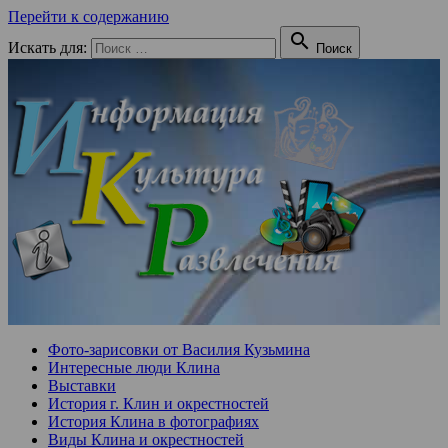
Перейти к содержанию

Искать для:
Поиск
Фото-зарисовки от Василия Кузьмина
Интересные люди Клина
Выставки
История г. Клин и окрестностей
История Клина в фотографиях
Виды Клина и окрестностей