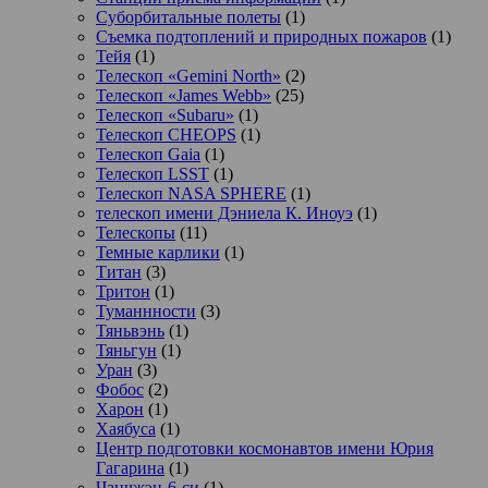
Суборбитальные полеты
(1)
Съемка подтоплений и природных пожаров
(1)
Тейя
(1)
Телескоп «Gemini North»
(2)
Телескоп «James Webb»
(25)
Телескоп «Subaru»
(1)
Телескоп CHEOPS
(1)
Телескоп Gaia
(1)
Телескоп LSST
(1)
Телескоп NASA SPHERE
(1)
телескоп имени Дэниела К. Иноуэ
(1)
Телескопы
(11)
Темные карлики
(1)
Титан
(3)
Тритон
(1)
Туманнности
(3)
Тяньвэнь
(1)
Тяньгун
(1)
Уран
(3)
Фобос
(2)
Харон
(1)
Хаябуса
(1)
Центр подготовки космонавтов имени Юрия
Гагарина
(1)
Чанчжэн-6-си
(1)