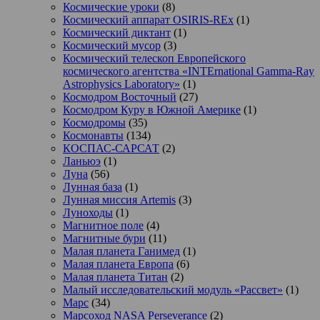
Космические уроки
(8)
Космический аппарат OSIRIS-REx
(1)
Космический диктант
(1)
Космический мусор
(3)
Космический телескоп Европейского
космического агентства «INTErnational Gamma-Ray
Astrophysics Laboratory»
(1)
Космодром Восточный
(27)
Космодром Куру в Южной Америке
(1)
Космодромы
(35)
Космонавты
(134)
КОСПАС-САРСАТ
(2)
Ланьюэ
(1)
Луна
(56)
Лунная база
(1)
Лунная миссия Artemis
(3)
Луноходы
(1)
Магнитное поле
(4)
Магнитные бури
(11)
Малая планета Ганимед
(1)
Малая планета Европа
(6)
Малая планета Титан
(2)
Малый исследовательский модуль «Рассвет»
(1)
Марс
(34)
Марсоход NASA Perseverance
(2)