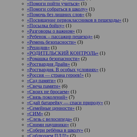
«Помоги пойти учиться»
(1)
«Помоги собраться в школу»
(1)
«Помочь без лишних слов»
(3)
«Посвящение первоклассников в пешеходы»
(1)
«Посылка бойцу»
(1)
«Разговоры о важном»
(1)
«Ребенок – пассажир пешеход»
(4)
«Ремень безопасности»
(3)
«Рецидив»
(1)
«РОДИТЕЛЬСКИЙ КОНТРОЛЬ»
(1)
«Ромашка безопасности»
(2)
«Росгвардия Драйв»
(3)
«Росгвардия. В особых условиях»
(1)
«Россия — страна героев!»
(1)
«Сад памяти»
(1)
«Свеча памяти»
(6)
«Своих не бросаем»
(1)
«Связь поколений»
(7)
«Сдай батарейку — спаси природу»
(1)
«Семейные ценности»
(1)
«СИМ»
(2)
«Слезь с велосипеда»
(1)
«Сними наушники»
(1)
«Собери ребёнка в школу»
(1)
«Соблюдаем ПДД!»
(2)