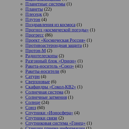
Планетные системы
(1)
Планеты
(22)
Плесецк
(3)
Плутон
(4)
Поздравления из космоса
(1)
Прогноз «космической погоды»
(1)
Прогресс
(86)
Проект «Космическая Россия»
(1)
Противоастероидная защита
(1)
Протон-М
(2)
Радиотелескопы
(2)
Разгонный блок «Орион»
(1)
Ракета-носитель «Союз»
(41)
Ракеты-носители
(6)
Сатурн
(4)
Сверхновые
(6)
Скафандры «Сокол-КВ2»
(1)
Солнечная система
(3)
Солнечные затмения
(1)
Солнце
(24)
Союз
(60)
Спутники «Ионосфера»
(4)
Спутники связи
(2)
Спутниковая система «Гонец»
(1)
Станции приема информации
(1)