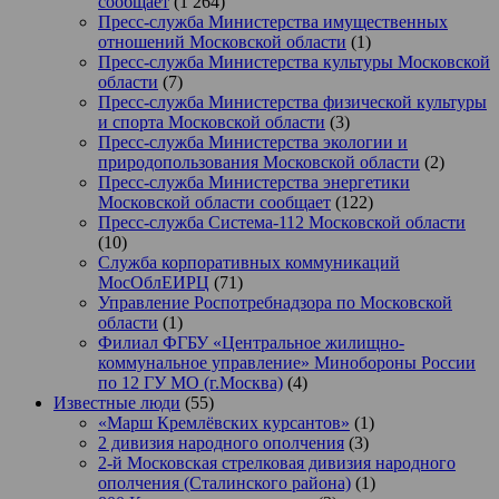
сообщает
(1 264)
Пресс-служба Министерства имущественных
отношений Московской области
(1)
Пресс-служба Министерства культуры Московской
области
(7)
Пресс-служба Министерства физической культуры
и спорта Московской области
(3)
Пресс-служба Министерства экологии и
природопользования Московской области
(2)
Пресс-служба Министерства энергетики
Московской области сообщает
(122)
Пресс-служба Система-112 Московской области
(10)
Служба корпоративных коммуникаций
МосОблЕИРЦ
(71)
Управление Роспотребнадзора по Московской
области
(1)
Филиал ФГБУ «Центральное жилищно-
коммунальное управление» Минобороны России
по 12 ГУ МО (г.Москва)
(4)
Известные люди
(55)
«Марш Кремлёвских курсантов»
(1)
2 дивизия народного ополчения
(3)
2-й Московская стрелковая дивизия народного
ополчения (Сталинского района)
(1)