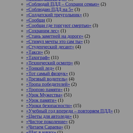
«Соблюдай ПДД – Сохрани семью»
(2)
«Соблюдаю ПДД на 5»
(3)
«Солдатский треугольник»
(1)
«Сообщи
(1)
«Сообщи где торгуют смертью»
(3)
«Сохраним лес»
(1)
«Стань заметней на дороге»
(2)
«Стимул мечты это сам ты»
(1)
«Студенческий десант»
(4)
«Такси»
(5)
«Тахограф»
(11)
«Технический осмотр»
(6)
«Тонкий лед»
(1)
«Тот самый физрук»
(1)
«Трезвый водитель»
(4)
«Тропа победителей»
(2)
«Тропою памяти»
(1)
«Урок Мужества»
(51)
«Урок памяти»
(1)
«Уроки безопасности»
(15)
«Учебный год впереди – повторяем ПДД»
(1)
«Цветы для автоледи»
(1)
«Чистое поколение»
(2)
«Читаем Сараева»
(1)
«Шаг в науку»
(1)