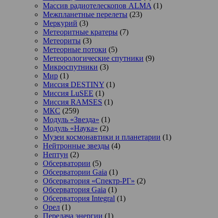
Массив радиотелескопов ALMA
(1)
Межпланетные перелеты
(23)
Меркурий
(3)
Метеоритные кратеры
(7)
Метеориты
(3)
Метеорные потоки
(5)
Метеорологические спутники
(9)
Микроспутники
(3)
Мир
(1)
Миссия DESTINY
(1)
Миссия LuSEE
(1)
Миссия RAMSES
(1)
МКС
(259)
Модуль «Звезда»
(1)
Модуль «Наука»
(2)
Музеи космонавтики и планетарии
(1)
Нейтронные звезды
(4)
Нептун
(2)
Обсерватории
(5)
Обсерватории Gaia
(1)
Обсерватория «Спектр-РГ»
(2)
Обсерватория Gaia
(1)
Обсерватория Integral
(1)
Орел
(1)
Передача энергии
(1)