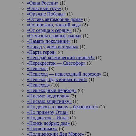
«Окна России»
(1)
«Опасный груз»
(3)
«Оружие Победы»
(1)
«Оставь автомобиль дома»
(1)
«Осторожно, тонкий лед»
(2)
«От сердца к сердцу»
(17)
«Отчизны славные сыны»
(1)
«Память поколений»
(1)
«Парад у дома ветерана»
(1)
«Парта героя»
(4)
«Передай космический привет!»
(1)
«Перекресток — Светофор»
(3)
«Пешеход
(3)
«Пешеход — пешеходный переход»
(3)
«Пешеход будь внимателен!»
(1)
«Пешеход»
(10)
«Пешеходный переход»
(6)
«Письмо водителю»
(3)
«Письмо защитнику»
(1)
«По дороге в школу – безопасно!»
(1)
«По примеру Отца»
(1)
«Подросток ‒ Игла»
(1)
«Поиск добрых дел»
(1)
«Поклонимся»
(6)
«Полицейский Дед Мороз»
(5)