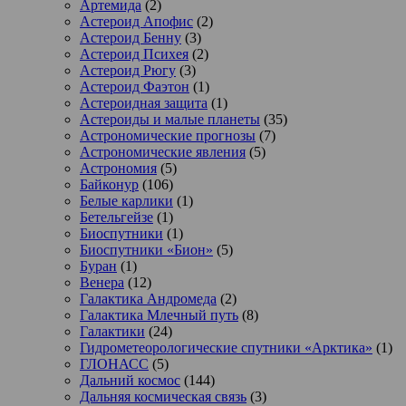
Артемида
(2)
Астероид Апофис
(2)
Астероид Бенну
(3)
Астероид Психея
(2)
Астероид Рюгу
(3)
Астероид Фаэтон
(1)
Астероидная защита
(1)
Астероиды и малые планеты
(35)
Астрономические прогнозы
(7)
Астрономические явления
(5)
Астрономия
(5)
Байконур
(106)
Белые карлики
(1)
Бетельгейзе
(1)
Биоспутники
(1)
Биоспутники «Бион»
(5)
Буран
(1)
Венера
(12)
Галактика Андромеда
(2)
Галактика Млечный путь
(8)
Галактики
(24)
Гидрометеорологические спутники «Арктика»
(1)
ГЛОНАСС
(5)
Дальний космос
(144)
Дальняя космическая связь
(3)