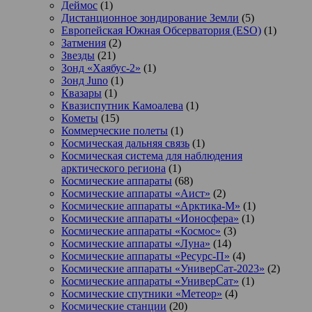
Деймос
(1)
Дистанционное зондирование Земли
(5)
Европейская Южная Обсерватория (ESO)
(1)
Затмения
(2)
Звезды
(21)
Зонд «Хаябус-2»
(1)
Зонд Juno
(1)
Квазары
(1)
Квазиспутник Камоалева
(1)
Кометы
(15)
Коммерческие полеты
(1)
Космическая дальняя связь
(1)
Космическая система для наблюдения
арктического региона
(1)
Космические аппараты
(68)
Космические аппараты «Аист»
(2)
Космические аппараты «Арктика-М»
(1)
Космические аппараты «Ионосфера»
(1)
Космические аппараты «Космос»
(3)
Космические аппараты «Луна»
(14)
Космические аппараты «Ресурс-П»
(4)
Космические аппараты «УниверСат-2023»
(2)
Космические аппараты «УниверСат»
(1)
Космические спутники «Метеор»
(4)
Космические станции
(20)