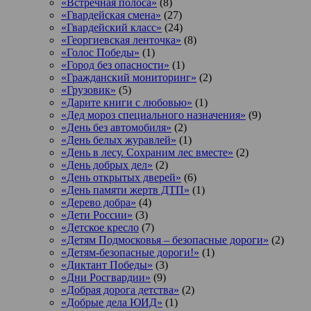
«Встречная полоса»
(8)
«Гвардейская смена»
(27)
«Гвардейский класс»
(24)
«Георгиевская ленточка»
(8)
«Голос Победы»
(1)
«Город без опасности»
(1)
«Гражданский мониторинг»
(2)
«Грузовик»
(5)
«Дарите книги с любовью»
(1)
«Дед мороз специального назначения»
(9)
«День без автомобиля»
(2)
«День белых журавлей»
(1)
«День в лесу. Сохраним лес вместе»
(2)
«День добрых дел»
(2)
«День открытых дверей»
(6)
«День памяти жертв ДТП»
(1)
«Дерево добра»
(4)
«Дети России»
(3)
«Детское кресло
(7)
«Детям Подмосковья – безопасные дороги»
(2)
«Детям-безопасные дороги!»
(1)
«Диктант Победы»
(3)
«Дни Росгвардии»
(9)
«Добрая дорога детства»
(2)
«Добрые дела ЮИД»
(1)