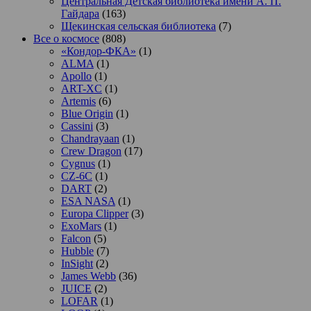
Центральная Детская библиотека имени А. П.
Гайдара
(163)
Щекинская сельская библиотека
(7)
Все о космосе
(808)
«Кондор-ФКА»
(1)
ALMA
(1)
Apollo
(1)
ART-XC
(1)
Artemis
(6)
Blue Origin
(1)
Cassini
(3)
Chandrayaan
(1)
Crew Dragon
(17)
Cygnus
(1)
CZ-6C
(1)
DART
(2)
ESA NASA
(1)
Europa Clipper
(3)
ExoMars
(1)
Falcon
(5)
Hubble
(7)
InSight
(2)
James Webb
(36)
JUICE
(2)
LOFAR
(1)