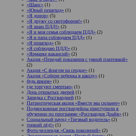
«Шанс»
(1)
«Юный пешеход»
(1)
«Я донор»
(5)
«Я дружу со светофором!»
(1)
«Я знаю ПДД!»
(2)
«Я и моя семья соблюдаем ПДД»
(2)
«Я и папа соблюдаем ПДД»
(1)
«Я пешеход»
(3)
«Я соблюдаю ПДД!»
(1)
«Ярмарке вакансий»
(2)
Акция «Передай показания с умной платежкой»
(2)
Акция «С флагом на сердце»
(1)
Акция «Собери ребенка в школу»
(1)
будь ярким»
(1)
где торгуют смертью»
(1)
День открытых дверей
(1)
Зарядка с Росгвардией
(1)
Патриотическая акция «Вместе мы сильнее»
(1)
Подмосковные росгвардейцы приступили к
обучению по программе «Росгвардия Драйв»
(1)
Социальный раунд «Трезвый водитель»
(2)
тонкий лёд!»
(1)
Фото-челлендж «Связь поколений»
(2)
Экологическая акция «Чистый берег»
(1)