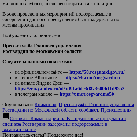
миллионов рублей, после чего обратился в полицию.
В ходе проведенных мероприятий подозреваемые в
совершении данного преступления были задержаны по
местам проживания.
Возбуждено уголовное дело.
Пресс-служба Главного управления
Росгвардии по Московской области
Следите за нашими новостями:
на официальном сайте —
https://50.rosguard.gov.ru/
в группе ВКонтакте —
https://vk.com/rosgvardmo
на канале Яндекс Дзен —
https://zen.yandex.ru/id/5d91a6de3d873600b11d9553
в телеграм канале —
https://t.me/rosgvardmo50
Опубликовано
Криминал
,
Пресс-служба Главного управления
Росгвардии по Московской области сообщает
,
Происшествия
comment
Оставить Комментарий
на В Подмосковье при участии
спецназа Росгвардии задержаны подозреваемые в
вымогательстве
Понравилась статья? Поддержите нас!