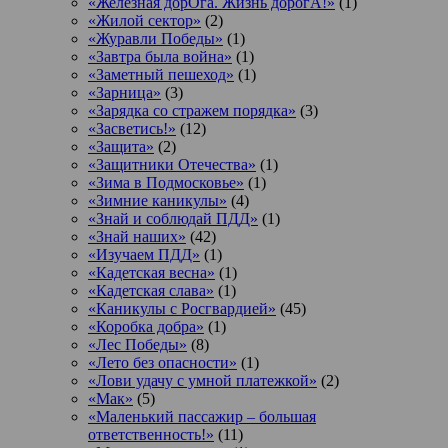
«Железная дорОга. Жизнь дорогА!»
(1)
«Жилой сектор»
(2)
«Журавли Победы»
(1)
«Завтра была война»
(1)
«Заметный пешеход»
(1)
«Зарница»
(3)
«Зарядка со стражем порядка»
(3)
«Засветись!»
(12)
«Защита»
(2)
«Защитники Отечества»
(1)
«Зима в Подмосковье»
(1)
«Зимние каникулы»
(4)
«Знай и соблюдай ПДД»
(1)
«Знай наших»
(42)
«Изучаем ПДД»
(1)
«Кадетская весна»
(1)
«Кадетская слава»
(1)
«Каникулы с Росгвардией»
(45)
«Коробка добра»
(1)
«Лес Победы»
(8)
«Лето без опасности»
(1)
«Лови удачу с умной платежкой»
(2)
«Мак»
(5)
«Маленький пассажир – большая
ответственность!»
(11)