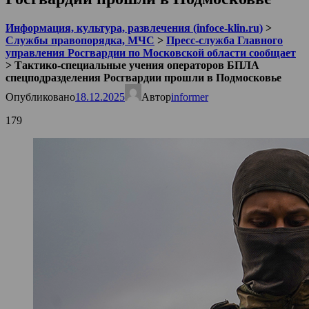
Информация, культура, развлечения (infoce-klin.ru)
>
Службы правопорядка, МЧС
>
Пресс-служба Главного
управления Росгвардии по Московской области сообщает
>
Тактико-специальные учения операторов БПЛА
спецподразделения Росгвардии прошли в Подмосковье
Опубликовано
18.12.2025
Автор
informer
179