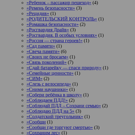
«Ребенок – пассажир пешеход»
(4)
«Ремень безопасности»
(3)
«Рецидив»
(1)
«РОДИТЕЛЬСКИЙ КОНТРОЛЬ»
(1)
«Ромашка безопасности»
(2)
«Росгвардия Драйв»
(3)
«Росгвардия. В особых условиях»
(1)
«Россия — страна героев!»
(1)
«Сад памяти»
(1)
«Свеча памяти»
(6)
«Своих не бросаем»
(1)
«Связь поколений»
(7)
«Сдай батарейку — спаси природу»
(1)
«Семейные ценности»
(1)
«СИМ»
(2)
«Слезь с велосипеда»
(1)
«Сними наушники»
(1)
«Собери ребёнка в школу»
(1)
«Соблюдаем ПДД!»
(2)
«Соблюдай ПДД – Сохрани семью»
(2)
«Соблюдаю ПДД на 5»
(3)
«Солдатский треугольник»
(1)
«Сообщи
(1)
«Сообщи где торгуют смертью»
(3)
«Сохраним лес»
(1)