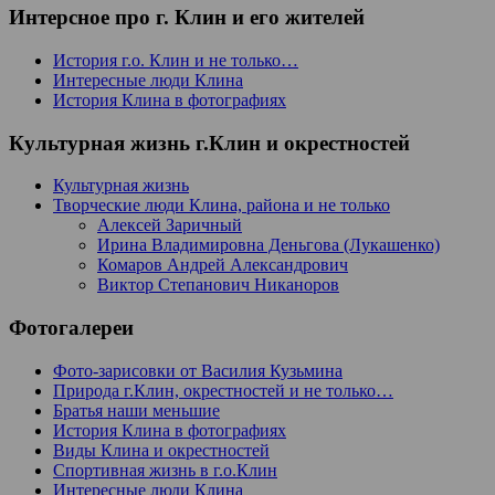
Интерсное про г. Клин и его жителей
История г.о. Клин и не только…
Интересные люди Клина
История Клина в фотографиях
Культурная жизнь г.Клин и окрестностей
Культурная жизнь
Творческие люди Клина, района и не только
Алексей Заричный
Ирина Владимировна Деньгова (Лукашенко)
Комаров Андрей Александрович
Виктор Степанович Никаноров
Фотогалереи
Фото-зарисовки от Василия Кузьмина
Природа г.Клин, окрестностей и не только…
Братья наши меньшие
История Клина в фотографиях
Виды Клина и окрестностей
Спортивная жизнь в г.о.Клин
Интересные люди Клина