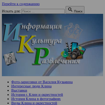
Перейти к содержанию

Искать для:
Поиск
Фото-зарисовки от Василия Кузьмина
Интересные люди Клина
Выставки
История г. Клин и окрестностей
История Клина в фотографиях
Виды Клина и окрестностей