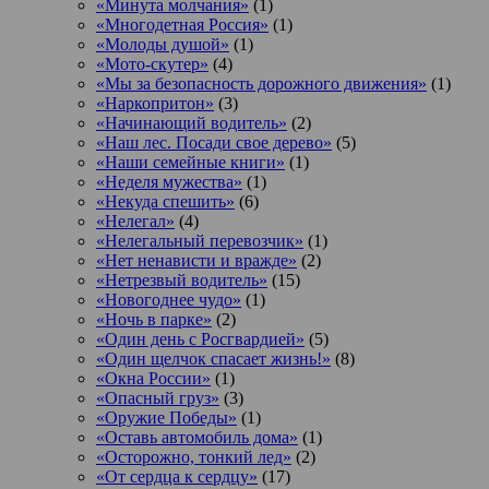
«Минута молчания»
(1)
«Многодетная Россия»
(1)
«Молоды душой»
(1)
«Мото-скутер»
(4)
«Мы за безопасность дорожного движения»
(1)
«Наркопритон»
(3)
«Начинающий водитель»
(2)
«Наш лес. Посади свое дерево»
(5)
«Наши семейные книги»
(1)
«Неделя мужества»
(1)
«Некуда спешить»
(6)
«Нелегал»
(4)
«Нелегальный перевозчик»
(1)
«Нет ненависти и вражде»
(2)
«Нетрезвый водитель»
(15)
«Новогоднее чудо»
(1)
«Ночь в парке»
(2)
«Один день с Росгвардией»
(5)
«Один щелчок спасает жизнь!»
(8)
«Окна России»
(1)
«Опасный груз»
(3)
«Оружие Победы»
(1)
«Оставь автомобиль дома»
(1)
«Осторожно, тонкий лед»
(2)
«От сердца к сердцу»
(17)