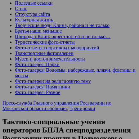
Полезные ссылки
О нас
Структура сайта
Культурная жизнь
Творческие люди Клина, района и не только
Братья наши меньшие
Природа г.Клин, окрестностей и не только…
Туристические фото-отчеты
Фото-отчеты спортивных мероприятий
Транспортные фотогалереи
Музеи и достопримечательности
Фото-галерея: Парки
Фото-галерея: Водоемы, набережные, пляжи, фонтаны и
мосты
Фото-галереи на религиозную тему
Фото-галерея: Памятники
Фото-галерея: Разное
Пресс-служба Главного управления Росгвардии по
Московской области сообщает
,
Тренировки
Тактико-специальные учения
операторов БПЛА спецподразделения
Росгвардии прошли в Подмосковье