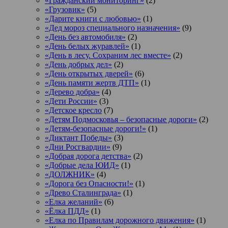
«Гражданский мониторинг»
(2)
«Грузовик»
(5)
«Дарите книги с любовью»
(1)
«Дед мороз специального назначения»
(9)
«День без автомобиля»
(2)
«День белых журавлей»
(1)
«День в лесу. Сохраним лес вместе»
(2)
«День добрых дел»
(2)
«День открытых дверей»
(6)
«День памяти жертв ДТП»
(1)
«Дерево добра»
(4)
«Дети России»
(3)
«Детское кресло
(7)
«Детям Подмосковья – безопасные дороги»
(2)
«Детям-безопасные дороги!»
(1)
«Диктант Победы»
(3)
«Дни Росгвардии»
(9)
«Добрая дорога детства»
(2)
«Добрые дела ЮИД»
(1)
«ДОЛЖНИК»
(4)
«Дорога без Опасности!»
(1)
«Древо Сталинграда»
(1)
«Елка желаний»
(6)
«Ёлка ПДД»
(1)
«Елка по Правилам дорожного движения»
(1)