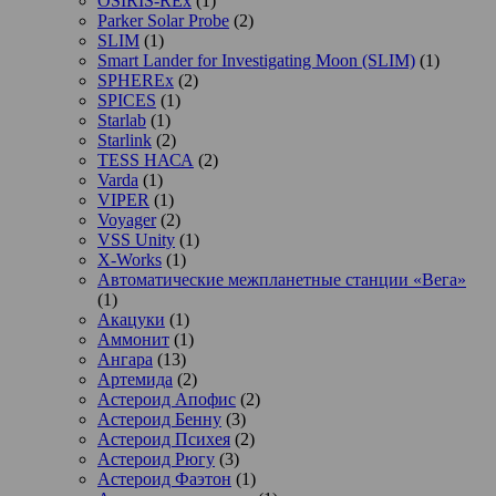
OSIRIS-REx
(1)
Parker Solar Probe
(2)
SLIM
(1)
Smart Lander for Investigating Moon (SLIM)
(1)
SPHEREx
(2)
SPICES
(1)
Starlab
(1)
Starlink
(2)
TESS НАСА
(2)
Varda
(1)
VIPER
(1)
Voyager
(2)
VSS Unity
(1)
X-Works
(1)
Автоматические межпланетные станции «Вега»
(1)
Акацуки
(1)
Аммонит
(1)
Ангара
(13)
Артемида
(2)
Астероид Апофис
(2)
Астероид Бенну
(3)
Астероид Психея
(2)
Астероид Рюгу
(3)
Астероид Фаэтон
(1)