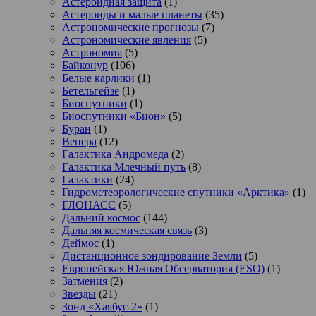
Астероидная защита
(1)
Астероиды и малые планеты
(35)
Астрономические прогнозы
(7)
Астрономические явления
(5)
Астрономия
(5)
Байконур
(106)
Белые карлики
(1)
Бетельгейзе
(1)
Биоспутники
(1)
Биоспутники «Бион»
(5)
Буран
(1)
Венера
(12)
Галактика Андромеда
(2)
Галактика Млечный путь
(8)
Галактики
(24)
Гидрометеорологические спутники «Арктика»
(1)
ГЛОНАСС
(5)
Дальний космос
(144)
Дальняя космическая связь
(3)
Деймос
(1)
Дистанционное зондирование Земли
(5)
Европейская Южная Обсерватория (ESO)
(1)
Затмения
(2)
Звезды
(21)
Зонд «Хаябус-2»
(1)