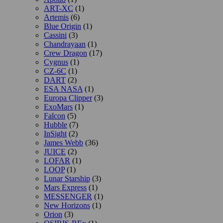
ART-XC
(1)
Artemis
(6)
Blue Origin
(1)
Cassini
(3)
Chandrayaan
(1)
Crew Dragon
(17)
Cygnus
(1)
CZ-6C
(1)
DART
(2)
ESA NASA
(1)
Europa Clipper
(3)
ExoMars
(1)
Falcon
(5)
Hubble
(7)
InSight
(2)
James Webb
(36)
JUICE
(2)
LOFAR
(1)
LOOP
(1)
Lunar Starship
(3)
Mars Express
(1)
MESSENGER
(1)
New Horizons
(1)
Orion
(3)