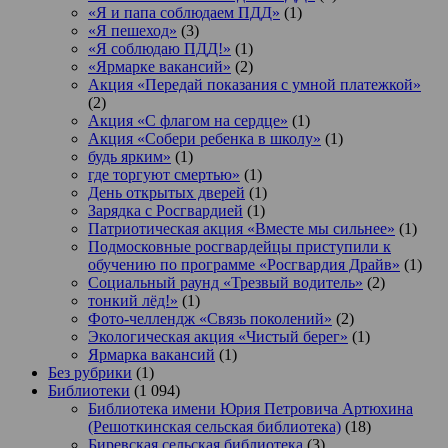
«Я и папа соблюдаем ПДД»
(1)
«Я пешеход»
(3)
«Я соблюдаю ПДД!»
(1)
«Ярмарке вакансий»
(2)
Акция «Передай показания с умной платежкой»
(2)
Акция «С флагом на сердце»
(1)
Акция «Собери ребенка в школу»
(1)
будь ярким»
(1)
где торгуют смертью»
(1)
День открытых дверей
(1)
Зарядка с Росгвардией
(1)
Патриотическая акция «Вместе мы сильнее»
(1)
Подмосковные росгвардейцы приступили к
обучению по программе «Росгвардия Драйв»
(1)
Социальный раунд «Трезвый водитель»
(2)
тонкий лёд!»
(1)
Фото-челлендж «Связь поколений»
(2)
Экологическая акция «Чистый берег»
(1)
Ярмарка вакансий
(1)
Без рубрики
(1)
Библиотеки
(1 094)
Библиотека имени Юрия Петровича Артюхина
(Решоткинская сельская библиотека)
(18)
Биревская сельская библиотека
(3)