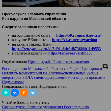
Пресс-служба Главного управления
Росгвардии по Московской области
Следите за нашими новостями:
на официальном сайте —
https://50.rosguard.gov.ru/
в группе ВКонтакте —
https://vk.com/rosgvardmo
на канале Яндекс Дзен —
https://zen.yandex.ru/id/5d91a6de3d873600b11d9553
в телеграм канале —
https://t.me/rosgvardmo50
Опубликовано
Пресс-служба Главного управления
comment
Росгвардии по Московской области сообщает
,
Тренировки
Оставить Комментарий
на Тактико-специальные учения
операторов БПЛА спецподразделения Росгвардии прошли в
Подмосковье
Понравилась статья? Поддержите нас!
Читайте больше на эту тему:
Пресс-служба Главного управления Росгвардии по