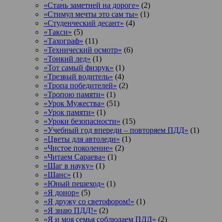
«Стань заметней на дороге»
(2)
«Стимул мечты это сам ты»
(1)
«Студенческий десант»
(4)
«Такси»
(5)
«Тахограф»
(11)
«Технический осмотр»
(6)
«Тонкий лед»
(1)
«Тот самый физрук»
(1)
«Трезвый водитель»
(4)
«Тропа победителей»
(2)
«Тропою памяти»
(1)
«Урок Мужества»
(51)
«Урок памяти»
(1)
«Уроки безопасности»
(15)
«Учебный год впереди – повторяем ПДД»
(1)
«Цветы для автоледи»
(1)
«Чистое поколение»
(2)
«Читаем Сараева»
(1)
«Шаг в науку»
(1)
«Шанс»
(1)
«Юный пешеход»
(1)
«Я донор»
(5)
«Я дружу со светофором!»
(1)
«Я знаю ПДД!»
(2)
«Я и моя семья соблюдаем ПДД»
(2)