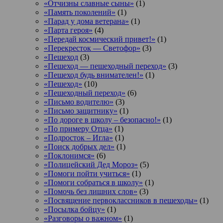
«Отчизны славные сыны»
(1)
«Память поколений»
(1)
«Парад у дома ветерана»
(1)
«Парта героя»
(4)
«Передай космический привет!»
(1)
«Перекресток — Светофор»
(3)
«Пешеход
(3)
«Пешеход — пешеходный переход»
(3)
«Пешеход будь внимателен!»
(1)
«Пешеход»
(10)
«Пешеходный переход»
(6)
«Письмо водителю»
(3)
«Письмо защитнику»
(1)
«По дороге в школу – безопасно!»
(1)
«По примеру Отца»
(1)
«Подросток ‒ Игла»
(1)
«Поиск добрых дел»
(1)
«Поклонимся»
(6)
«Полицейский Дед Мороз»
(5)
«Помоги пойти учиться»
(1)
«Помоги собраться в школу»
(1)
«Помочь без лишних слов»
(3)
«Посвящение первоклассников в пешеходы»
(1)
«Посылка бойцу»
(1)
«Разговоры о важном»
(1)