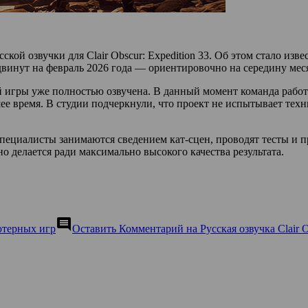
ской озвучки для Clair Obscur: Expedition 33. Об этом стало из
сдвинут на февраль 2026 года — ориентировочно на середину мес
й игры уже полностью озвучена. В данный момент команда рабо
ее время. В студии подчеркнули, что проект не испытывает тех
специалисты занимаются сведением кат-сцен, проводят тесты и 
но делается ради максимально высокого качества результата.
comment
ютерных игр
Оставить Комментарий
на Русская озвучка Clair 