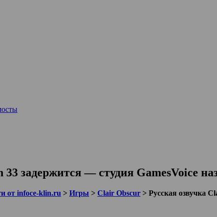
мосты
on 33 задержится — студия GamesVoice на
 от infoce-klin.ru
>
Игры
>
Clair Obscur
>
Русская озвучка Cl