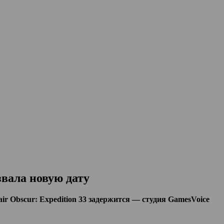
звала новую дату
air Obscur: Expedition 33 задержится — студия GamesVoice