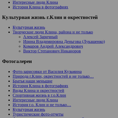
Интересные люди Клина
История Клина в фотографиях
Культурная жизнь г.Клин и окрестностей
Культурная жизнь
Творческие люди Клина, района и не только
Алексей Заричный
Ирина Владимировна Деньгова (Лукашенко)
Комаров Андрей Александрович
Виктор Степанович Никаноров
Фотогалереи
Фото-зарисовки от Василия Кузьмина
Природа г.Клин, окрестностей и не только…
Братья наши меньшие
История Клина в фотографиях
Виды Клина и окрестностей
Спортивная жизнь в г.о.Клин
Интересные люди Клина
История г.о. Клин и не только…
Культурная жизнь
Туристические фото-отчеты