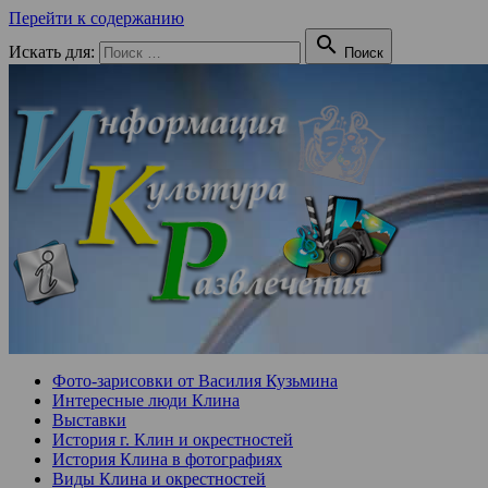
Перейти к содержанию

Искать для:
Поиск
Фото-зарисовки от Василия Кузьмина
Интересные люди Клина
Выставки
История г. Клин и окрестностей
История Клина в фотографиях
Виды Клина и окрестностей