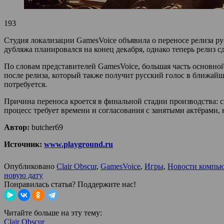
193
Студия локализации GamesVoice объявила о переносе релиза рус
дубляжа планировался на конец декабря, однако теперь релиз 
По словам представителей GamesVoice, большая часть основно
после релиза, который также получит русский голос в ближайш
потребуется.
Причина переноса кроется в финальной стадии производства: 
процесс требует времени и согласования с занятыми актёрами, 
Автор:
butcher69
Источник:
www.playground.ru
Опубликовано
Clair Obscur
,
GamesVoice
,
Игры
,
Новости компь
новую дату
Понравилась статья? Поддержите нас!
Читайте больше на эту тему:
Clair Obscur