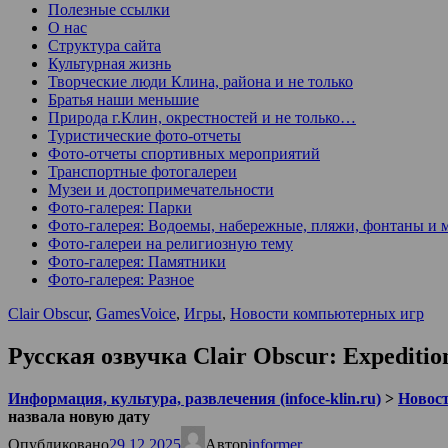
Полезные ссылки
О нас
Структура сайта
Культурная жизнь
Творческие люди Клина, района и не только
Братья наши меньшие
Природа г.Клин, окрестностей и не только…
Туристические фото-отчеты
Фото-отчеты спортивных мероприятий
Транспортные фотогалереи
Музеи и достопримечательности
Фото-галерея: Парки
Фото-галерея: Водоемы, набережные, пляжи, фонтаны и 
Фото-галереи на религиозную тему
Фото-галерея: Памятники
Фото-галерея: Разное
Clair Obscur
,
GamesVoice
,
Игры
,
Новости компьютерных игр
Русская озвучка Clair Obscur: Expediti
Информация, культура, развлечения (infoce-klin.ru)
>
Новости
назвала новую дату
Опубликовано
29.12.2025
Автор
informer