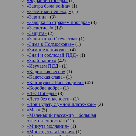
«Журавли Победы»
(1)
«Завтра была война»
(1)
«Заметный пешеход»
(1)
«Зарница»
(3)
«Зарядка со стражем порядка»
(3)
«Засветись!»
(12)
«Защита»
(2)
«Защитники Отечества»
(1)
«Зима в Подмосковье»
(1)
«Зимние каникулы»
(4)
«Знай и соблюдай ПДД»
(1)
«Знай наших»
(42)
«Изучаем ПДД»
(1)
«Кадетская весна»
(1)
«Кадетская слава»
(1)
«Каникулы с Росгвардией»
(45)
«Коробка добра»
(1)
«Лес Победы»
(8)
«Лето без опасности»
(1)
«Лови удачу с умной платежкой»
(2)
«Мак»
(5)
«Маленький пассажир – большая
ответственность!»
(11)
«Минута молчания»
(1)
«Многодетная Россия»
(1)