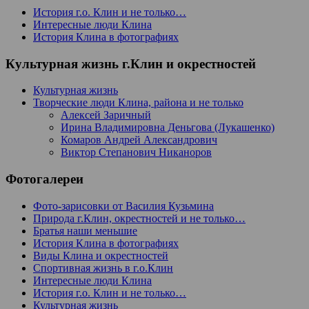
История г.о. Клин и не только…
Интересные люди Клина
История Клина в фотографиях
Культурная жизнь г.Клин и окрестностей
Культурная жизнь
Творческие люди Клина, района и не только
Алексей Заричный
Ирина Владимировна Деньгова (Лукашенко)
Комаров Андрей Александрович
Виктор Степанович Никаноров
Фотогалереи
Фото-зарисовки от Василия Кузьмина
Природа г.Клин, окрестностей и не только…
Братья наши меньшие
История Клина в фотографиях
Виды Клина и окрестностей
Спортивная жизнь в г.о.Клин
Интересные люди Клина
История г.о. Клин и не только…
Культурная жизнь