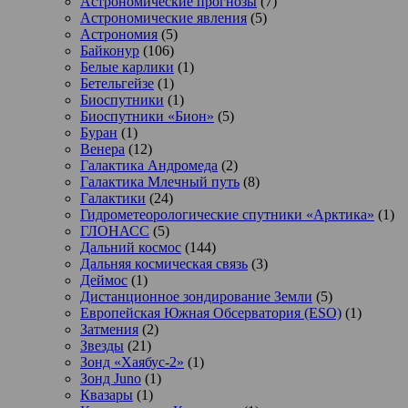
Астрономические прогнозы
(7)
Астрономические явления
(5)
Астрономия
(5)
Байконур
(106)
Белые карлики
(1)
Бетельгейзе
(1)
Биоспутники
(1)
Биоспутники «Бион»
(5)
Буран
(1)
Венера
(12)
Галактика Андромеда
(2)
Галактика Млечный путь
(8)
Галактики
(24)
Гидрометеорологические спутники «Арктика»
(1)
ГЛОНАСС
(5)
Дальний космос
(144)
Дальняя космическая связь
(3)
Деймос
(1)
Дистанционное зондирование Земли
(5)
Европейская Южная Обсерватория (ESO)
(1)
Затмения
(2)
Звезды
(21)
Зонд «Хаябус-2»
(1)
Зонд Juno
(1)
Квазары
(1)