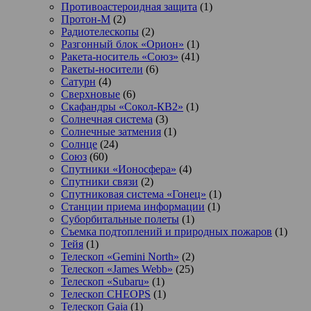
Противоастероидная защита
(1)
Протон-М
(2)
Радиотелескопы
(2)
Разгонный блок «Орион»
(1)
Ракета-носитель «Союз»
(41)
Ракеты-носители
(6)
Сатурн
(4)
Сверхновые
(6)
Скафандры «Сокол-КВ2»
(1)
Солнечная система
(3)
Солнечные затмения
(1)
Солнце
(24)
Союз
(60)
Спутники «Ионосфера»
(4)
Спутники связи
(2)
Спутниковая система «Гонец»
(1)
Станции приема информации
(1)
Суборбитальные полеты
(1)
Съемка подтоплений и природных пожаров
(1)
Тейя
(1)
Телескоп «Gemini North»
(2)
Телескоп «James Webb»
(25)
Телескоп «Subaru»
(1)
Телескоп CHEOPS
(1)
Телескоп Gaia
(1)