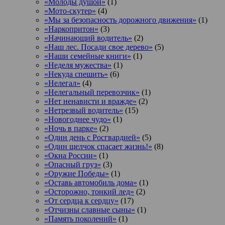
«Молоды душой»
(1)
«Мото-скутер»
(4)
«Мы за безопасность дорожного движения»
(1)
«Наркопритон»
(3)
«Начинающий водитель»
(2)
«Наш лес. Посади свое дерево»
(5)
«Наши семейные книги»
(1)
«Неделя мужества»
(1)
«Некуда спешить»
(6)
«Нелегал»
(4)
«Нелегальный перевозчик»
(1)
«Нет ненависти и вражде»
(2)
«Нетрезвый водитель»
(15)
«Новогоднее чудо»
(1)
«Ночь в парке»
(2)
«Один день с Росгвардией»
(5)
«Один щелчок спасает жизнь!»
(8)
«Окна России»
(1)
«Опасный груз»
(3)
«Оружие Победы»
(1)
«Оставь автомобиль дома»
(1)
«Осторожно, тонкий лед»
(2)
«От сердца к сердцу»
(17)
«Отчизны славные сыны»
(1)
«Память поколений»
(1)