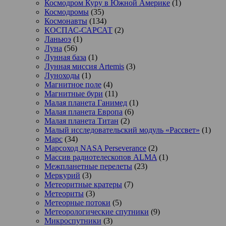
Космодром Куру в Южной Америке
(1)
Космодромы
(35)
Космонавты
(134)
КОСПАС-САРСАТ
(2)
Ланьюэ
(1)
Луна
(56)
Лунная база
(1)
Лунная миссия Artemis
(3)
Луноходы
(1)
Магнитное поле
(4)
Магнитные бури
(11)
Малая планета Ганимед
(1)
Малая планета Европа
(6)
Малая планета Титан
(2)
Малый исследовательский модуль «Рассвет»
(1)
Марс
(34)
Марсоход NASA Perseverance
(2)
Массив радиотелескопов ALMA
(1)
Межпланетные перелеты
(23)
Меркурий
(3)
Метеоритные кратеры
(7)
Метеориты
(3)
Метеорные потоки
(5)
Метеорологические спутники
(9)
Микроспутники
(3)