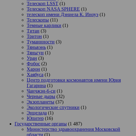
Телескоп LSST
(1)
Телескоп NASA SPHERE
(1)
телескоп имени Дэниела К. Иноуэ
(1)
Телескопы
(11)
Темные карлики
(1)
Титан
(3)
Тритон
(1)
Туманнности
(3)
Тяньвэнь
(1)
Тяньгун
(1)
Уран
(3)
Фобос
(2)
Харон
(1)
Хаябуса
(1)
Центр подготовки космонавтов имени Юрия
Гагарина
(1)
Чанчжэн-6-си
(1)
Черные дыры
(32)
Экзопланеты
(37)
Экологические спутники
(1)
Энцелада
(1)
Юпитер
(16)
Государственные органы
(1 487)
Министерство здравоохранения Московской
области
(1)