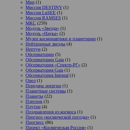
Мир
(1)
Миссия DESTINY
(1)
Миссия LuSEE
(1)
Миссия RAMSES
(1)
МКС
(259)
Модуль «Звезда»
(1)
Модуль «Наука»
(2)
Музеи космонавтики и планетарии
(1)
Нейтронные звезды
(4)
Нептун
(2)
Обсерватории
(5)
Обсерватории Gaia
(1)
Обсерватория «Спектр-РГ»
(2)
Обсерватория Gaia
(1)
Обсерватория Integral
(1)
Орел
(1)
Передача энергии
(1)
Планетные системы
(1)
Планеты
(22)
Плесецк
(3)
Плутон
(4)
Поздравления из космоса
(1)
Прогноз «космической погоды»
(1)
Прогресс
(86)
Проект «Космическая Россия»
(1)