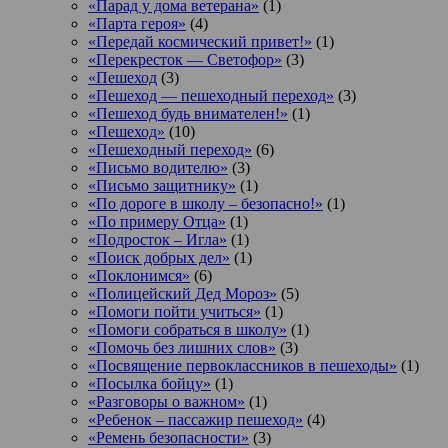
«Парад у дома ветерана»
(1)
«Парта героя»
(4)
«Передай космический привет!»
(1)
«Перекресток — Светофор»
(3)
«Пешеход
(3)
«Пешеход — пешеходный переход»
(3)
«Пешеход будь внимателен!»
(1)
«Пешеход»
(10)
«Пешеходный переход»
(6)
«Письмо водителю»
(3)
«Письмо защитнику»
(1)
«По дороге в школу – безопасно!»
(1)
«По примеру Отца»
(1)
«Подросток ‒ Игла»
(1)
«Поиск добрых дел»
(1)
«Поклонимся»
(6)
«Полицейский Дед Мороз»
(5)
«Помоги пойти учиться»
(1)
«Помоги собраться в школу»
(1)
«Помочь без лишних слов»
(3)
«Посвящение первоклассников в пешеходы»
(1)
«Посылка бойцу»
(1)
«Разговоры о важном»
(1)
«Ребенок – пассажир пешеход»
(4)
«Ремень безопасности»
(3)