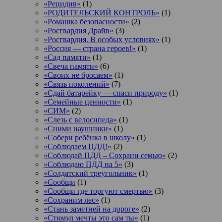
«Рецидив»
(1)
«РОДИТЕЛЬСКИЙ КОНТРОЛЬ»
(1)
«Ромашка безопасности»
(2)
«Росгвардия Драйв»
(3)
«Росгвардия. В особых условиях»
(1)
«Россия — страна героев!»
(1)
«Сад памяти»
(1)
«Свеча памяти»
(6)
«Своих не бросаем»
(1)
«Связь поколений»
(7)
«Сдай батарейку — спаси природу»
(1)
«Семейные ценности»
(1)
«СИМ»
(2)
«Слезь с велосипеда»
(1)
«Сними наушники»
(1)
«Собери ребёнка в школу»
(1)
«Соблюдаем ПДД!»
(2)
«Соблюдай ПДД – Сохрани семью»
(2)
«Соблюдаю ПДД на 5»
(3)
«Солдатский треугольник»
(1)
«Сообщи
(1)
«Сообщи где торгуют смертью»
(3)
«Сохраним лес»
(1)
«Стань заметней на дороге»
(2)
«Стимул мечты это сам ты»
(1)