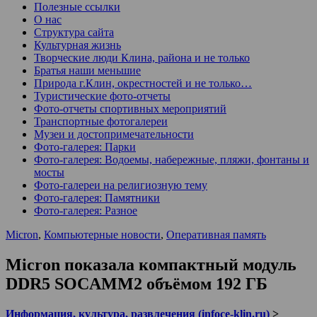
Полезные ссылки
О нас
Структура сайта
Культурная жизнь
Творческие люди Клина, района и не только
Братья наши меньшие
Природа г.Клин, окрестностей и не только…
Туристические фото-отчеты
Фото-отчеты спортивных мероприятий
Транспортные фотогалереи
Музеи и достопримечательности
Фото-галерея: Парки
Фото-галерея: Водоемы, набережные, пляжи, фонтаны и
мосты
Фото-галереи на религиозную тему
Фото-галерея: Памятники
Фото-галерея: Разное
Micron
,
Компьютерные новости
,
Оперативная память
Micron показала компактный модуль
DDR5 SOCAMM2 объёмом 192 ГБ
Информация, культура, развлечения (infoce-klin.ru)
>