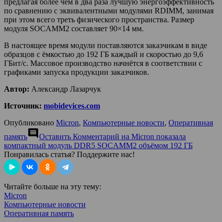
предлагая более чем в два раза лучшую энергоэффективность
по сравнению с эквивалентными модулями RDIMM, занимая
при этом всего треть физического пространства. Размер
модуля SOCAMM2 составляет 90×14 мм.
В настоящее время модули поставляются заказчикам в виде
образцов с ёмкостью до 192 ГБ каждый и скоростью до 9,6
ГБит/с. Массовое производство начнётся в соответствии с
графиками запуска продукции заказчиков.
Автор:
Александр Лазарчук
Источник:
mobidevices.com
Опубликовано
Micron
,
Компьютерные новости
,
Оперативная
comment
память
Оставить Комментарий
на Micron показала
компактный модуль DDR5 SOCAMM2 объёмом 192 ГБ
Понравилась статья? Поддержите нас!
Читайте больше на эту тему:
Micron
Компьютерные новости
Оперативная память