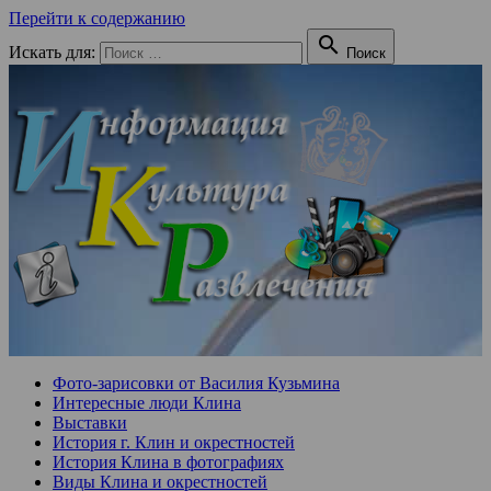
Перейти к содержанию

Искать для:
Поиск
Фото-зарисовки от Василия Кузьмина
Интересные люди Клина
Выставки
История г. Клин и окрестностей
История Клина в фотографиях
Виды Клина и окрестностей