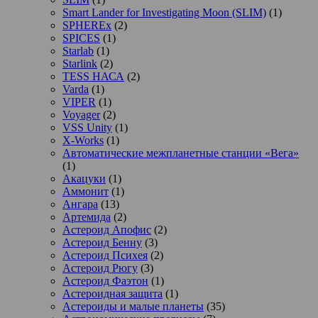
Smart Lander for Investigating Moon (SLIM)
(1)
SPHEREx
(2)
SPICES
(1)
Starlab
(1)
Starlink
(2)
TESS НАСА
(2)
Varda
(1)
VIPER
(1)
Voyager
(2)
VSS Unity
(1)
X-Works
(1)
Автоматические межпланетные станции «Вега»
(1)
Акацуки
(1)
Аммонит
(1)
Ангара
(13)
Артемида
(2)
Астероид Апофис
(2)
Астероид Бенну
(3)
Астероид Психея
(2)
Астероид Рюгу
(3)
Астероид Фаэтон
(1)
Астероидная защита
(1)
Астероиды и малые планеты
(35)