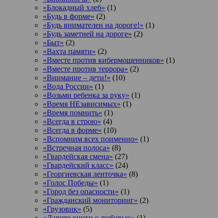
«Блокадный хлеб»
(1)
«Будь в форме»
(2)
«Будь внимателен на дороге!»
(1)
«Будь заметней на дороге»
(2)
«Быт»
(2)
«Вахта памяти»
(2)
«Вместе против кибермошенников»
(1)
«Вместе против террора»
(2)
«Внимание – дети!»
(10)
«Вода России»
(1)
«Возьми ребенка за руку»
(1)
«Время НЕзависимых»
(1)
«Время помнить»
(1)
«Всегда в строю»
(4)
«Всегда в форме»
(10)
«Вспомним всех поименно»
(1)
«Встречная полоса»
(8)
«Гвардейская смена»
(27)
«Гвардейский класс»
(24)
«Георгиевская ленточка»
(8)
«Голос Победы»
(1)
«Город без опасности»
(1)
«Гражданский мониторинг»
(2)
«Грузовик»
(5)
«Дарите книги с любовью»
(1)