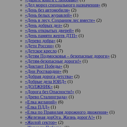
«Дед мороз специального назначения»
(9)
«День без автомобиля»
(2)
«День белых журавлей»
(1)
«День в лесу. Сохраним лес вместе»
(2)
«День добрых дел»
(2)
«День открытых дверей»
(6)
«День памяти жертв ДТП»
(1)
«Дерево добра»
(4)
«Дети России»
(3)
«Детское кресло
(7)
«Детям Подмосковья – безопасные дороги»
(2)
«Детям-безопасные дороги!»
(1)
«Диктант Победы»
(3)
«Дни Росгвардии»
(9)
«Добрая дорога детства»
(2)
«Добрые дела ЮИД»
(1)
«ДОЛЖНИК»
(4)
«Дорога без Опасности!»
(1)
«Древо Сталинграда»
(1)
«Елка желаний»
(6)
«Ёлка ПДД»
(1)
«Елка по Правилам дорожного движения»
(1)
«Железная дорОга. Жизнь дорогА!»
(1)
«Жилой сектор»
(2)