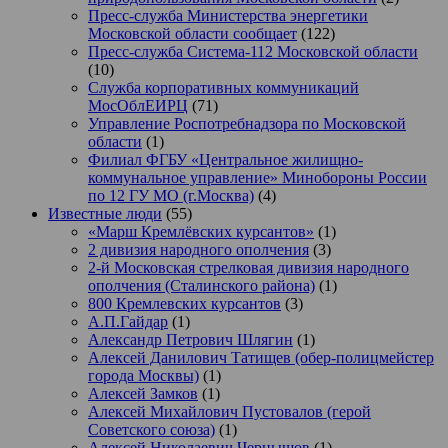
Пресс-служба Министерства энергетики
Московской области сообщает
(122)
Пресс-служба Система-112 Московской области
(10)
Служба корпоративных коммуникаций
МосОблЕИРЦ
(71)
Управление Роспотребнадзора по Московской
области
(1)
Филиал ФГБУ «Центральное жилищно-
коммунальное управление» Минобороны России
по 12 ГУ МО (г.Москва)
(4)
Известные люди
(55)
«Марш Кремлёвских курсантов»
(1)
2 дивизия народного ополчения
(3)
2-й Московская стрелковая дивизия народного
ополчения (Сталинского района)
(1)
800 Кремлевских курсантов
(3)
А.П.Гайдар
(1)
Александр Петрович Шлягин
(1)
Алексей Данилович Татищев (обер-полицмейстер
города Москвы)
(1)
Алексей Замков
(1)
Алексей Михайлович Пустовалов (герой
Советского союза)
(1)
Алексей Николаевич Чернышов
(1)