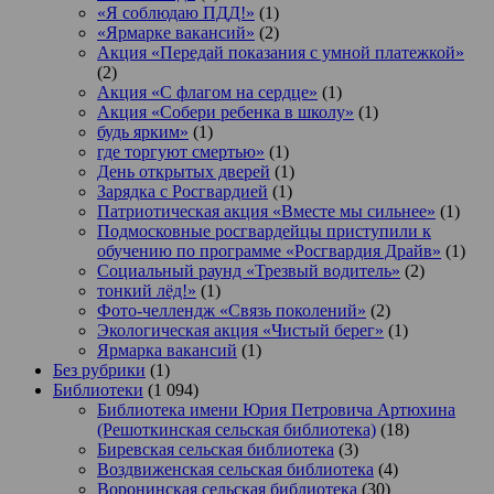
«Я соблюдаю ПДД!»
(1)
«Ярмарке вакансий»
(2)
Акция «Передай показания с умной платежкой»
(2)
Акция «С флагом на сердце»
(1)
Акция «Собери ребенка в школу»
(1)
будь ярким»
(1)
где торгуют смертью»
(1)
День открытых дверей
(1)
Зарядка с Росгвардией
(1)
Патриотическая акция «Вместе мы сильнее»
(1)
Подмосковные росгвардейцы приступили к
обучению по программе «Росгвардия Драйв»
(1)
Социальный раунд «Трезвый водитель»
(2)
тонкий лёд!»
(1)
Фото-челлендж «Связь поколений»
(2)
Экологическая акция «Чистый берег»
(1)
Ярмарка вакансий
(1)
Без рубрики
(1)
Библиотеки
(1 094)
Библиотека имени Юрия Петровича Артюхина
(Решоткинская сельская библиотека)
(18)
Биревская сельская библиотека
(3)
Воздвиженская сельская библиотека
(4)
Воронинская сельская библиотека
(30)