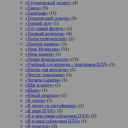
«Студенческий десант»
(4)
«Такси»
(5)
«Тахограф»
(11)
«Технический осмотр»
(6)
«Тонкий лед»
(1)
«Тот самый физрук»
(1)
«Трезвый водитель»
(4)
«Тропа победителей»
(2)
«Тропою памяти»
(1)
«Урок Мужества»
(51)
«Урок памяти»
(1)
«Уроки безопасности»
(15)
«Учебный год впереди – повторяем ПДД»
(1)
«Цветы для автоледи»
(1)
«Чистое поколение»
(2)
«Читаем Сараева»
(1)
«Шаг в науку»
(1)
«Шанс»
(1)
«Юный пешеход»
(1)
«Я донор»
(5)
«Я дружу со светофором!»
(1)
«Я знаю ПДД!»
(2)
«Я и моя семья соблюдаем ПДД»
(2)
«Я и папа соблюдаем ПДД»
(1)
«Я пешеход»
(3)