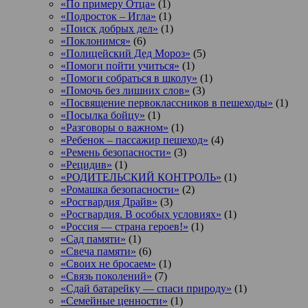
«По примеру Отца»
(1)
«Подросток ‒ Игла»
(1)
«Поиск добрых дел»
(1)
«Поклонимся»
(6)
«Полицейский Дед Мороз»
(5)
«Помоги пойти учиться»
(1)
«Помоги собраться в школу»
(1)
«Помочь без лишних слов»
(3)
«Посвящение первоклассников в пешеходы»
(1)
«Посылка бойцу»
(1)
«Разговоры о важном»
(1)
«Ребенок – пассажир пешеход»
(4)
«Ремень безопасности»
(3)
«Рецидив»
(1)
«РОДИТЕЛЬСКИЙ КОНТРОЛЬ»
(1)
«Ромашка безопасности»
(2)
«Росгвардия Драйв»
(3)
«Росгвардия. В особых условиях»
(1)
«Россия — страна героев!»
(1)
«Сад памяти»
(1)
«Свеча памяти»
(6)
«Своих не бросаем»
(1)
«Связь поколений»
(7)
«Сдай батарейку — спаси природу»
(1)
«Семейные ценности»
(1)