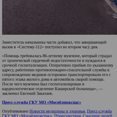
Заместитель начальника части добавил, что завершающий
вызов в «Систему-112» поступил во втором часу дня.
«Помощь требовалась 86-летнему мужчине, который страдал
от хронической сердечной недостаточности и нуждался в
срочной госпитализации. Оперативно прибыв по указанному
адресу, работники противопожарно-спасательной службы в
сопровождении медиков осторожно транспортировали его с
пятого этажа жилого дома в автомобиль скорой помощи.
После чего мужчина был госпитализирован в
кардиологическое отделение Каширской больницы», —
заключил Евгений Закатаев.
Пресс-служба ГКУ МО «Мособлпожспас»
Опубликовано
Новости медицины и здоровья
,
Пресс-служба
ГКУ МО «Мособлпожспас»
,
Происшествия
,
Спасение людей