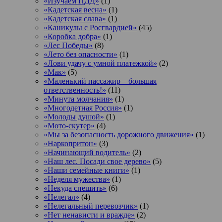
«Изучаем ПДД»
(1)
«Кадетская весна»
(1)
«Кадетская слава»
(1)
«Каникулы с Росгвардией»
(45)
«Коробка добра»
(1)
«Лес Победы»
(8)
«Лето без опасности»
(1)
«Лови удачу с умной платежкой»
(2)
«Мак»
(5)
«Маленький пассажир – большая
ответственность!»
(11)
«Минута молчания»
(1)
«Многодетная Россия»
(1)
«Молоды душой»
(1)
«Мото-скутер»
(4)
«Мы за безопасность дорожного движения»
(1)
«Наркопритон»
(3)
«Начинающий водитель»
(2)
«Наш лес. Посади свое дерево»
(5)
«Наши семейные книги»
(1)
«Неделя мужества»
(1)
«Некуда спешить»
(6)
«Нелегал»
(4)
«Нелегальный перевозчик»
(1)
«Нет ненависти и вражде»
(2)