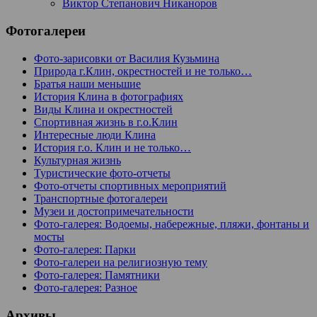
Виктор Степанович Никаноров
Фотогалереи
Фото-зарисовки от Василия Кузьмина
Природа г.Клин, окрестностей и не только…
Братья наши меньшие
История Клина в фотографиях
Виды Клина и окрестностей
Спортивная жизнь в г.о.Клин
Интересные люди Клина
История г.о. Клин и не только…
Культурная жизнь
Туристические фото-отчеты
Фото-отчеты спортивных мероприятий
Транспортные фотогалереи
Музеи и достопримечательности
Фото-галерея: Водоемы, набережные, пляжи, фонтаны и
мосты
Фото-галерея: Парки
Фото-галереи на религиозную тему
Фото-галерея: Памятники
Фото-галерея: Разное
Архивы