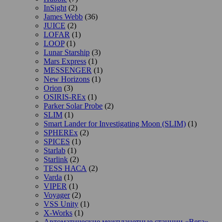
InSight
(2)
James Webb
(36)
JUICE
(2)
LOFAR
(1)
LOOP
(1)
Lunar Starship
(3)
Mars Express
(1)
MESSENGER
(1)
New Horizons
(1)
Orion
(3)
OSIRIS-REx
(1)
Parker Solar Probe
(2)
SLIM
(1)
Smart Lander for Investigating Moon (SLIM)
(1)
SPHEREx
(2)
SPICES
(1)
Starlab
(1)
Starlink
(2)
TESS НАСА
(2)
Varda
(1)
VIPER
(1)
Voyager
(2)
VSS Unity
(1)
X-Works
(1)
Автоматические межпланетные станции «Вега»