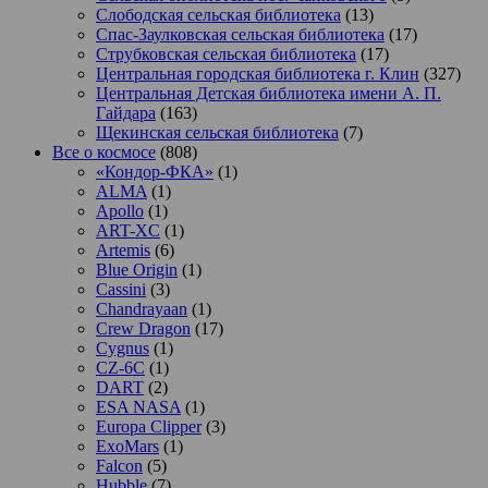
Слободская сельская библиотека
(13)
Спас-Заулковская сельская библиотека
(17)
Струбковская сельская библиотека
(17)
Центральная городская библиотека г. Клин
(327)
Центральная Детская библиотека имени А. П.
Гайдара
(163)
Щекинская сельская библиотека
(7)
Все о космосе
(808)
«Кондор-ФКА»
(1)
ALMA
(1)
Apollo
(1)
ART-XC
(1)
Artemis
(6)
Blue Origin
(1)
Cassini
(3)
Chandrayaan
(1)
Crew Dragon
(17)
Cygnus
(1)
CZ-6C
(1)
DART
(2)
ESA NASA
(1)
Europa Clipper
(3)
ExoMars
(1)
Falcon
(5)
Hubble
(7)