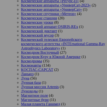
Космические аппараты «Ресурс-П»
(4)
Космические аппараты «УниверСат-2023»
(2)
Космические аппараты «УниверСат»
(1)
Космические спутники «Метеор»
(4)
Космические станции
(20)
Космические уроки
(8)
Космический аппарат OSIRIS-REx
(1)
Космический диктант
(1)
Космический мусор
(3)
Космический телескоп Европейского
космического агентства «INTErnational Gamma-Ray
Astrophysics Laboratory»
(1)
Космодром Восточный
(27)
Космодром Куру в Южной Америке
(1)
Космодромы
(35)
Космонавты
(134)
КОСПАС-САРСАТ
(2)
Ланьюэ
(1)
Луна
(56)
Лунная база
(1)
Лунная миссия Artemis
(3)
Луноходы
(1)
Магнитное поле
(4)
Магнитные бури
(11)
Малая планета Ганимед
(1)