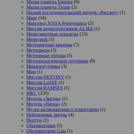
Малая планета Европа
(6)
Малая планета Титан
(2)
Малый исследовательский модуль «Рассвет»
(1)
Марс
(34)
Марсоход NASA Perseverance
(2)
Массив радиотелескопов ALMA
(1)
Межпланетные перелеты
(23)
Меркурий
(3)
Метеоритные кратеры
(7)
Метеориты
(3)
Метеорные потоки
(5)
Метеорологические спутники
(9)
Микроспутники
(3)
Мир
(1)
Миссия DESTINY
(1)
Миссия LuSEE
(1)
Миссия RAMSES
(1)
МКС
(259)
Модуль «Звезда»
(1)
Модуль «Наука»
(2)
Музеи космонавтики и планетарии
(1)
Нейтронные звезды
(4)
Нептун
(2)
Обсерватории
(5)
Обсерватории Gaia
(1)