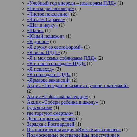
«Учебный год впереди – повторяем ПДД»
(1)
«Цветы для автоледи»
(1)
«Чистое поколение»
(2)
«Читаем Сараева»
(1)
«Шаг в науку»
(1)
«Шанс»
(1)
«Юный пешеход»
(1)
«Я донор»
(5)
«Я дружу со светофором!»
(1)
«Я знаю ПДД!»
(2)
«Я и моя семья соблюдаем ПДД»
(2)
«Я и папа соблюдаем ПДД»
(1)
«Я пешеход»
(3)
«Я соблюдаю ПДД!»
(1)
«Ярмарке вакансий»
(2)
Акция «Передай показания с умной платежкой»
(2)
Акция «С флагом на сердце»
(1)
Акция «Собери ребенка в школу»
(1)
будь ярким»
(1)
где торгуют смертью»
(1)
День открытых дверей
(1)
Зарядка с Росгвардией
(1)
Патриотическая акция «Вместе мы сильнее»
(1)
Подмосковные росгвардейцы приступили к