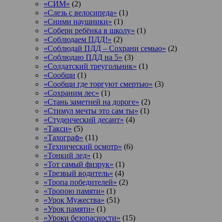
«СИМ»
(2)
«Слезь с велосипеда»
(1)
«Сними наушники»
(1)
«Собери ребёнка в школу»
(1)
«Соблюдаем ПДД!»
(2)
«Соблюдай ПДД – Сохрани семью»
(2)
«Соблюдаю ПДД на 5»
(3)
«Солдатский треугольник»
(1)
«Сообщи
(1)
«Сообщи где торгуют смертью»
(3)
«Сохраним лес»
(1)
«Стань заметней на дороге»
(2)
«Стимул мечты это сам ты»
(1)
«Студенческий десант»
(4)
«Такси»
(5)
«Тахограф»
(11)
«Технический осмотр»
(6)
«Тонкий лед»
(1)
«Тот самый физрук»
(1)
«Трезвый водитель»
(4)
«Тропа победителей»
(2)
«Тропою памяти»
(1)
«Урок Мужества»
(51)
«Урок памяти»
(1)
«Уроки безопасности»
(15)