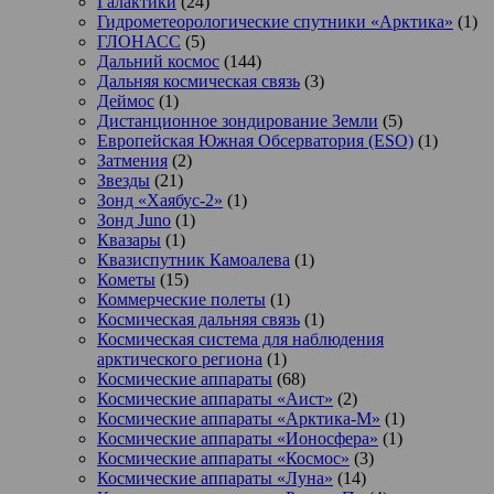
Галактики
(24)
Гидрометеорологические спутники «Арктика»
(1)
ГЛОНАСС
(5)
Дальний космос
(144)
Дальняя космическая связь
(3)
Деймос
(1)
Дистанционное зондирование Земли
(5)
Европейская Южная Обсерватория (ESO)
(1)
Затмения
(2)
Звезды
(21)
Зонд «Хаябус-2»
(1)
Зонд Juno
(1)
Квазары
(1)
Квазиспутник Камоалева
(1)
Кометы
(15)
Коммерческие полеты
(1)
Космическая дальняя связь
(1)
Космическая система для наблюдения
арктического региона
(1)
Космические аппараты
(68)
Космические аппараты «Аист»
(2)
Космические аппараты «Арктика-М»
(1)
Космические аппараты «Ионосфера»
(1)
Космические аппараты «Космос»
(3)
Космические аппараты «Луна»
(14)