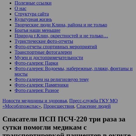
Полезные ссылки
О нас
Структура сайта
Культурная жизнь
Творческие люди Клина, района и не только
Братья наши меньшие
Природа г.Клин, окрестностей и не только…
Туристические фото-отчеты
Фото-отчеты спортивных мероприятий
Транспортные фотогалереи
Музеи и достопримечательности
Фото-галерея: Парки
Фото-галерея: Водоемы, набережные, пляжи, фонтаны и
мосты
Фото-галереи на религиозную тему
Фото-галерея: Памятники
Фото-галерея: Разное
Новости медицины и здоровья
,
Пресс-служба ГКУ МО
«Мособлпожспас»
,
Происшествия
,
Спасение людей
Спасатели ПСП ПСЧ-220 три раза за
сутки помогли медикам с
транспортировкой пациентов в округе