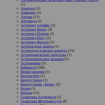
(1)
Акацуки
(1)
Аммонит
(1)
Ангара
(13)
Артемида
(2)
Астероид Апофис
(2)
Астероид Бенну
(3)
Астероид Психея
(2)
Астероид Рюгу
(3)
Астероид Фаэтон
(1)
Астероидная защита
(1)
Астероиды и малые планеты
(35)
Астрономические прогнозы
(7)
Астрономические явления
(5)
Астрономия
(5)
Байконур
(106)
Белые карлики
(1)
Бетельгейзе
(1)
Биоспутники
(1)
Биоспутники «Бион»
(5)
Буран
(1)
Венера
(12)
Галактика Андромеда
(2)
Галактика Млечный путь
(8)