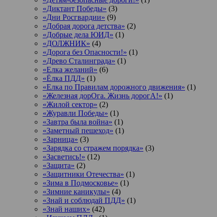
«Диктант Победы»
(3)
«Дни Росгвардии»
(9)
«Добрая дорога детства»
(2)
«Добрые дела ЮИД»
(1)
«ДОЛЖНИК»
(4)
«Дорога без Опасности!»
(1)
«Древо Сталинграда»
(1)
«Елка желаний»
(6)
«Ёлка ПДД»
(1)
«Елка по Правилам дорожного движения»
(1)
«Железная дорОга. Жизнь дорогА!»
(1)
«Жилой сектор»
(2)
«Журавли Победы»
(1)
«Завтра была война»
(1)
«Заметный пешеход»
(1)
«Зарница»
(3)
«Зарядка со стражем порядка»
(3)
«Засветись!»
(12)
«Защита»
(2)
«Защитники Отечества»
(1)
«Зима в Подмосковье»
(1)
«Зимние каникулы»
(4)
«Знай и соблюдай ПДД»
(1)
«Знай наших»
(42)