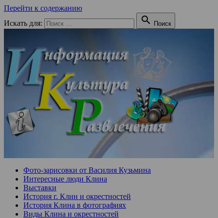
Перейти к содержанию

Искать для:
Поиск
Фото-зарисовки от Василия Кузьмина
Интересные люди Клина
Выставки
История г. Клин и окрестностей
История Клина в фотографиях
Виды Клина и окрестностей