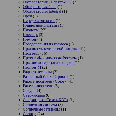
Обсерватория «Спектр-РГ»
(2)
Обсерватория Gaia
(1)
Обсерватория Integral
(1)
Орел
(1)
Передача энергии
(1)
Планетные системы
(1)
Планеты
(22)
Плесецк
(3)
Плутон
(4)
Поздравления из космоса
(1)
Прогноз «космической погоды»
(1)
Прогресс
(86)
Проект «Космическая Россия»
(1)
Противоастероидная защита
(1)
Протон-М
(2)
Радиотелескопы
(2)
Разгонный блок «Орион»
(1)
Ракета-носитель «Союз»
(41)
Ракеты-носители
(6)
Сатурн
(4)
Сверхновые
(6)
Скафандры «Сокол-КВ2»
(1)
Солнечная система
(3)
Солнечные затмения
(1)
Солнце
(24)