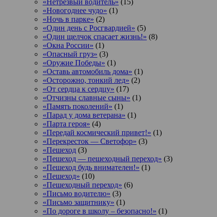
«Нетрезвый водитель»
(15)
«Новогоднее чудо»
(1)
«Ночь в парке»
(2)
«Один день с Росгвардией»
(5)
«Один щелчок спасает жизнь!»
(8)
«Окна России»
(1)
«Опасный груз»
(3)
«Оружие Победы»
(1)
«Оставь автомобиль дома»
(1)
«Осторожно, тонкий лед»
(2)
«От сердца к сердцу»
(17)
«Отчизны славные сыны»
(1)
«Память поколений»
(1)
«Парад у дома ветерана»
(1)
«Парта героя»
(4)
«Передай космический привет!»
(1)
«Перекресток — Светофор»
(3)
«Пешеход
(3)
«Пешеход — пешеходный переход»
(3)
«Пешеход будь внимателен!»
(1)
«Пешеход»
(10)
«Пешеходный переход»
(6)
«Письмо водителю»
(3)
«Письмо защитнику»
(1)
«По дороге в школу – безопасно!»
(1)