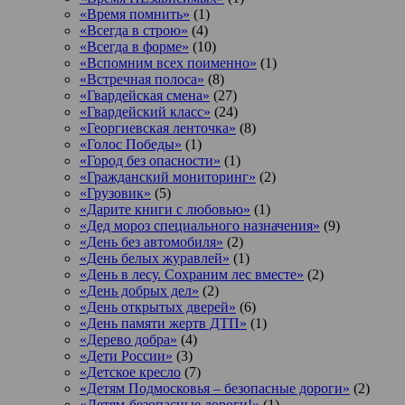
«Время помнить»
(1)
«Всегда в строю»
(4)
«Всегда в форме»
(10)
«Вспомним всех поименно»
(1)
«Встречная полоса»
(8)
«Гвардейская смена»
(27)
«Гвардейский класс»
(24)
«Георгиевская ленточка»
(8)
«Голос Победы»
(1)
«Город без опасности»
(1)
«Гражданский мониторинг»
(2)
«Грузовик»
(5)
«Дарите книги с любовью»
(1)
«Дед мороз специального назначения»
(9)
«День без автомобиля»
(2)
«День белых журавлей»
(1)
«День в лесу. Сохраним лес вместе»
(2)
«День добрых дел»
(2)
«День открытых дверей»
(6)
«День памяти жертв ДТП»
(1)
«Дерево добра»
(4)
«Дети России»
(3)
«Детское кресло
(7)
«Детям Подмосковья – безопасные дороги»
(2)
«Детям-безопасные дороги!»
(1)