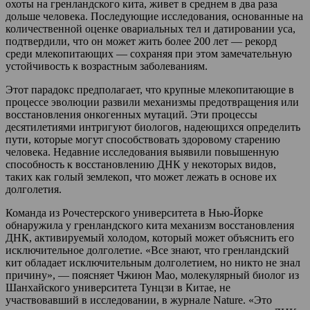
охоты на гренландского кита, живет в среднем в два раза
дольше человека. Последующие исследования, основанные на
количественной оценке овариальных тел и датировании уса,
подтвердили, что он может жить более 200 лет — рекорд
среди млекопитающих — сохраняя при этом замечательную
устойчивость к возрастным заболеваниям.
Этот парадокс предполагает, что крупные млекопитающие в
процессе эволюции развили механизмы предотвращения или
восстановления онкогенных мутаций. Эти процессы
десятилетиями интригуют биологов, надеющихся определить
пути, которые могут способствовать здоровому старению
человека. Недавние исследования выявили повышенную
способность к восстановлению ДНК у некоторых видов,
таких как голый землекоп, что может лежать в основе их
долголетия.
Команда из Рочестерского университета в Нью-Йорке
обнаружила у гренландского кита механизм восстановления
ДНК, активируемый холодом, который может объяснить его
исключительное долголетие. «Все знают, что гренландский
кит обладает исключительным долголетием, но никто не знал
причину», — поясняет Чжиюн Мао, молекулярный биолог из
Шанхайского университета Тунцзи в Китае, не
участвовавший в исследовании, в журнале Nature. «Это