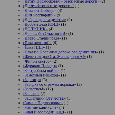
«Детям Подмосковья – безопасные дороги»
(2)
«Детям-безопасные дороги!»
(1)
«Диктант Победы»
(3)
«Дни Росгвардии»
(9)
«Добрая дорога детства»
(2)
«Добрые дела ЮИД»
(1)
«ДОЛЖНИК»
(4)
«Дорога без Опасности!»
(1)
«Древо Сталинграда»
(1)
«Елка желаний»
(6)
«Ёлка ПДД»
(1)
«Елка по Правилам дорожного движения»
(1)
«Железная дорОга. Жизнь дорогА!»
(1)
«Жилой сектор»
(2)
«Журавли Победы»
(1)
«Завтра была война»
(1)
«Заметный пешеход»
(1)
«Зарница»
(3)
«Зарядка со стражем порядка»
(3)
«Засветись!»
(12)
«Защита»
(2)
«Защитники Отечества»
(1)
«Зима в Подмосковье»
(1)
«Зимние каникулы»
(4)
«Знай и соблюдай ПДД»
(1)