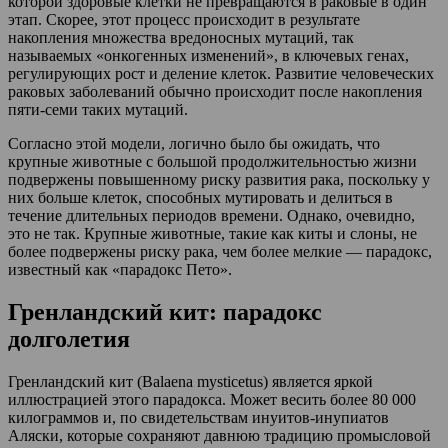
которой здоровые клетки не превращаются в раковые в один
этап. Скорее, этот процесс происходит в результате
накопления множества вредоносных мутаций, так
называемых «онкогенных изменений», в ключевых генах,
регулирующих рост и деление клеток. Развитие человеческих
раковых заболеваний обычно происходит после накопления
пяти-семи таких мутаций.
Согласно этой модели, логично было бы ожидать, что
крупные животные с большой продолжительностью жизни
подвержены повышенному риску развития рака, поскольку у
них больше клеток, способных мутировать и делиться в
течение длительных периодов времени. Однако, очевидно,
это не так. Крупные животные, такие как киты и слоны, не
более подвержены риску рака, чем более мелкие — парадокс,
известный как «парадокс Пето».
Гренландский кит: парадокс
долголетия
Гренландский кит (Balaena mysticetus) является яркой
иллюстрацией этого парадокса. Может весить более 80 000
килограммов и, по свидетельствам инуитов-инупиатов
Аляски, которые сохраняют давнюю традицию промысловой