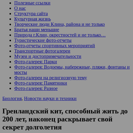
Полезные ссылки
О нас
Структура сайта
Культурная жизнь
Творческие люди Клина, района и не только
Братья наши меньшие
Природа г.Клин, окрестностей и не только…
Туристические фото-отчеты
Фото-отчеты спортивных мероприятий
Транспортные фотогалереи
Музеи и достопримечательности
Фото-галерея: Парки
Фото-галерея: Водоемы, набережные, пляжи, фонтаны и
мосты
Фото-галереи на религиозную тему
Фото-галерея: Памятники
Фото-галерея: Разное
Биология
,
Новости науки и техники
Гренландский кит, способный жить до
200 лет, наконец раскрывает свой
секрет долголетия