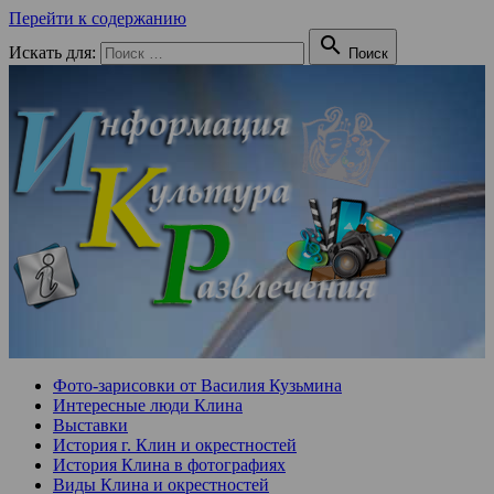
Перейти к содержанию

Искать для:
Поиск
Фото-зарисовки от Василия Кузьмина
Интересные люди Клина
Выставки
История г. Клин и окрестностей
История Клина в фотографиях
Виды Клина и окрестностей