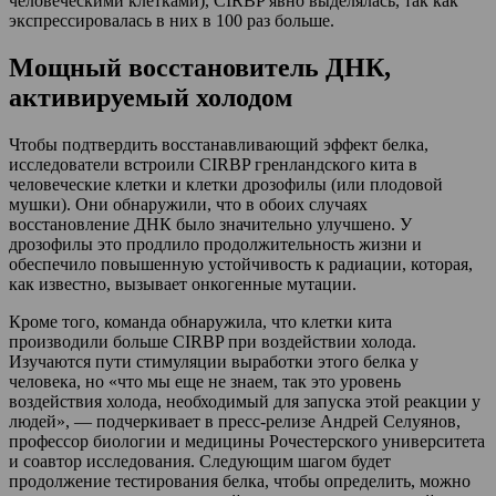
человеческими клетками), CIRBP явно выделялась, так как
экспрессировалась в них в 100 раз больше.
Мощный восстановитель ДНК,
активируемый холодом
Чтобы подтвердить восстанавливающий эффект белка,
исследователи встроили CIRBP гренландского кита в
человеческие клетки и клетки дрозофилы (или плодовой
мушки). Они обнаружили, что в обоих случаях
восстановление ДНК было значительно улучшено. У
дрозофилы это продлило продолжительность жизни и
обеспечило повышенную устойчивость к радиации, которая,
как известно, вызывает онкогенные мутации.
Кроме того, команда обнаружила, что клетки кита
производили больше CIRBP при воздействии холода.
Изучаются пути стимуляции выработки этого белка у
человека, но «что мы еще не знаем, так это уровень
воздействия холода, необходимый для запуска этой реакции у
людей», — подчеркивает в пресс-релизе Андрей Селуянов,
профессор биологии и медицины Рочестерского университета
и соавтор исследования. Следующим шагом будет
продолжение тестирования белка, чтобы определить, можно