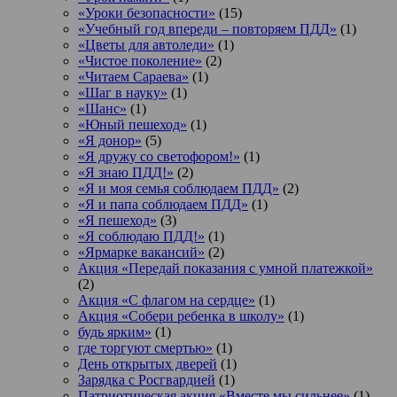
«Уроки безопасности»
(15)
«Учебный год впереди – повторяем ПДД»
(1)
«Цветы для автоледи»
(1)
«Чистое поколение»
(2)
«Читаем Сараева»
(1)
«Шаг в науку»
(1)
«Шанс»
(1)
«Юный пешеход»
(1)
«Я донор»
(5)
«Я дружу со светофором!»
(1)
«Я знаю ПДД!»
(2)
«Я и моя семья соблюдаем ПДД»
(2)
«Я и папа соблюдаем ПДД»
(1)
«Я пешеход»
(3)
«Я соблюдаю ПДД!»
(1)
«Ярмарке вакансий»
(2)
Акция «Передай показания с умной платежкой»
(2)
Акция «С флагом на сердце»
(1)
Акция «Собери ребенка в школу»
(1)
будь ярким»
(1)
где торгуют смертью»
(1)
День открытых дверей
(1)
Зарядка с Росгвардией
(1)
Патриотическая акция «Вместе мы сильнее»
(1)