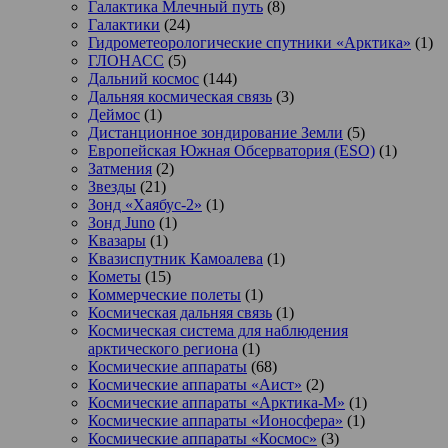
Галактика Млечный путь
(8)
Галактики
(24)
Гидрометеорологические спутники «Арктика»
(1)
ГЛОНАСС
(5)
Дальний космос
(144)
Дальняя космическая связь
(3)
Деймос
(1)
Дистанционное зондирование Земли
(5)
Европейская Южная Обсерватория (ESO)
(1)
Затмения
(2)
Звезды
(21)
Зонд «Хаябус-2»
(1)
Зонд Juno
(1)
Квазары
(1)
Квазиспутник Камоалева
(1)
Кометы
(15)
Коммерческие полеты
(1)
Космическая дальняя связь
(1)
Космическая система для наблюдения
арктического региона
(1)
Космические аппараты
(68)
Космические аппараты «Аист»
(2)
Космические аппараты «Арктика-М»
(1)
Космические аппараты «Ионосфера»
(1)
Космические аппараты «Космос»
(3)