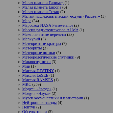
Малая планета Ганимед
(1)
Малая планета Европа
(6)
Малая планета Титан
(2)
Малый исследовательский модуль «Рассвет»
(1)
Марс
(34)
Марсоход NASA Perseverance
(2)
Массив радиотелескопов ALMA
(1)
Межпланетные перелеты
(23)
Меркурий
(3)
Метеоритные кратеры
(7)
Метеориты
(3)
Метеорные потоки
(5)
Метеорологические спутники
(9)
Микроспутники
(3)
Мир
(1)
Миссия DESTINY
(1)
Миссия LuSEE
(1)
Миссия RAMSES
(1)
МКС
(259)
Модуль «Звезда»
(1)
Модуль «Наука»
(2)
Музеи космонавтики и планетарии
(1)
Нейтронные звезды
(4)
Нептун
(2)
Обсерватории
(5)