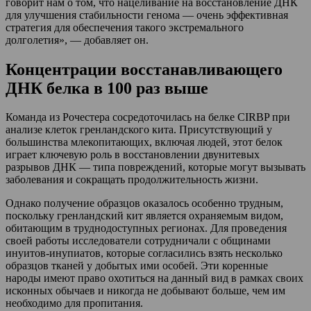
говорит нам о том, что нацеливание на восстановление ДНК
для улучшения стабильности генома — очень эффективная
стратегия для обеспечения такого экстремального
долголетия», — добавляет он.
Концентрации восстанавливающего
ДНК белка в 100 раз выше
Команда из Рочестера сосредоточилась на белке CIRBP при
анализе клеток гренландского кита. Присутствующий у
большинства млекопитающих, включая людей, этот белок
играет ключевую роль в восстановлении двунитевых
разрывов ДНК — типа повреждений, которые могут вызывать
заболевания и сокращать продолжительность жизни.
Однако получение образцов оказалось особенно трудным,
поскольку гренландский кит является охраняемым видом,
обитающим в труднодоступных регионах. Для проведения
своей работы исследователи сотрудничали с общинами
инуитов-инупиатов, которые согласились взять несколько
образцов тканей у добытых ими особей. Эти коренные
народы имеют право охотиться на данный вид в рамках своих
исконных обычаев и никогда не добывают больше, чем им
необходимо для пропитания.