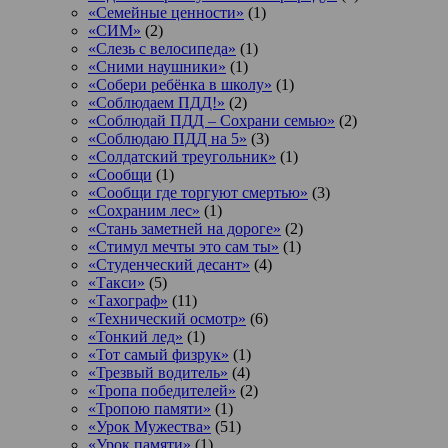
«Семейные ценности»
(1)
«СИМ»
(2)
«Слезь с велосипеда»
(1)
«Сними наушники»
(1)
«Собери ребёнка в школу»
(1)
«Соблюдаем ПДД!»
(2)
«Соблюдай ПДД – Сохрани семью»
(2)
«Соблюдаю ПДД на 5»
(3)
«Солдатский треугольник»
(1)
«Сообщи
(1)
«Сообщи где торгуют смертью»
(3)
«Сохраним лес»
(1)
«Стань заметней на дороге»
(2)
«Стимул мечты это сам ты»
(1)
«Студенческий десант»
(4)
«Такси»
(5)
«Тахограф»
(11)
«Технический осмотр»
(6)
«Тонкий лед»
(1)
«Тот самый физрук»
(1)
«Трезвый водитель»
(4)
«Тропа победителей»
(2)
«Тропою памяти»
(1)
«Урок Мужества»
(51)
«Урок памяти»
(1)