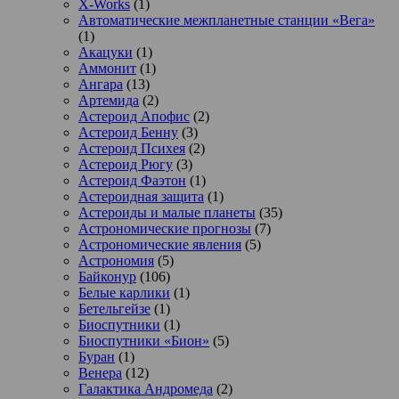
X-Works
(1)
Автоматические межпланетные станции «Вега»
(1)
Акацуки
(1)
Аммонит
(1)
Ангара
(13)
Артемида
(2)
Астероид Апофис
(2)
Астероид Бенну
(3)
Астероид Психея
(2)
Астероид Рюгу
(3)
Астероид Фаэтон
(1)
Астероидная защита
(1)
Астероиды и малые планеты
(35)
Астрономические прогнозы
(7)
Астрономические явления
(5)
Астрономия
(5)
Байконур
(106)
Белые карлики
(1)
Бетельгейзе
(1)
Биоспутники
(1)
Биоспутники «Бион»
(5)
Буран
(1)
Венера
(12)
Галактика Андромеда
(2)