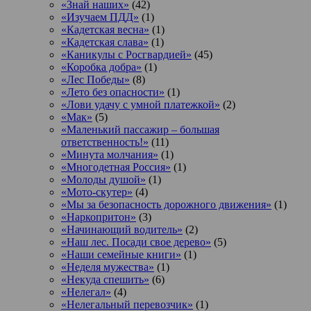
«Знай наших»
(42)
«Изучаем ПДД»
(1)
«Кадетская весна»
(1)
«Кадетская слава»
(1)
«Каникулы с Росгвардией»
(45)
«Коробка добра»
(1)
«Лес Победы»
(8)
«Лето без опасности»
(1)
«Лови удачу с умной платежкой»
(2)
«Мак»
(5)
«Маленький пассажир – большая
ответственность!»
(11)
«Минута молчания»
(1)
«Многодетная Россия»
(1)
«Молоды душой»
(1)
«Мото-скутер»
(4)
«Мы за безопасность дорожного движения»
(1)
«Наркопритон»
(3)
«Начинающий водитель»
(2)
«Наш лес. Посади свое дерево»
(5)
«Наши семейные книги»
(1)
«Неделя мужества»
(1)
«Некуда спешить»
(6)
«Нелегал»
(4)
«Нелегальный перевозчик»
(1)