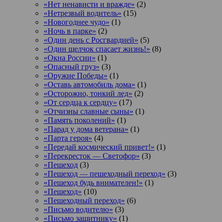
«Нет ненависти и вражде»
(2)
«Нетрезвый водитель»
(15)
«Новогоднее чудо»
(1)
«Ночь в парке»
(2)
«Один день с Росгвардией»
(5)
«Один щелчок спасает жизнь!»
(8)
«Окна России»
(1)
«Опасный груз»
(3)
«Оружие Победы»
(1)
«Оставь автомобиль дома»
(1)
«Осторожно, тонкий лед»
(2)
«От сердца к сердцу»
(17)
«Отчизны славные сыны»
(1)
«Память поколений»
(1)
«Парад у дома ветерана»
(1)
«Парта героя»
(4)
«Передай космический привет!»
(1)
«Перекресток — Светофор»
(3)
«Пешеход
(3)
«Пешеход — пешеходный переход»
(3)
«Пешеход будь внимателен!»
(1)
«Пешеход»
(10)
«Пешеходный переход»
(6)
«Письмо водителю»
(3)
«Письмо защитнику»
(1)