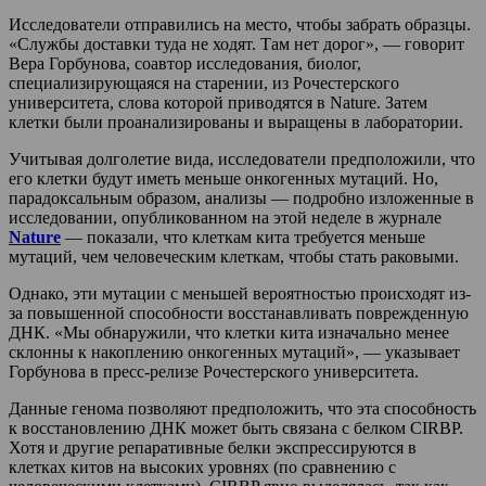
Исследователи отправились на место, чтобы забрать образцы.
«Службы доставки туда не ходят. Там нет дорог», — говорит
Вера Горбунова, соавтор исследования, биолог,
специализирующаяся на старении, из Рочестерского
университета, слова которой приводятся в Nature. Затем
клетки были проанализированы и выращены в лаборатории.
Учитывая долголетие вида, исследователи предположили, что
его клетки будут иметь меньше онкогенных мутаций. Но,
парадоксальным образом, анализы — подробно изложенные в
исследовании, опубликованном на этой неделе в журнале
Nature
— показали, что клеткам кита требуется меньше
мутаций, чем человеческим клеткам, чтобы стать раковыми.
Однако, эти мутации с меньшей вероятностью происходят из-
за повышенной способности восстанавливать поврежденную
ДНК. «Мы обнаружили, что клетки кита изначально менее
склонны к накоплению онкогенных мутаций», — указывает
Горбунова в пресс-релизе Рочестерского университета.
Данные генома позволяют предположить, что эта способность
к восстановлению ДНК может быть связана с белком CIRBP.
Хотя и другие репаративные белки экспрессируются в
клетках китов на высоких уровнях (по сравнению с