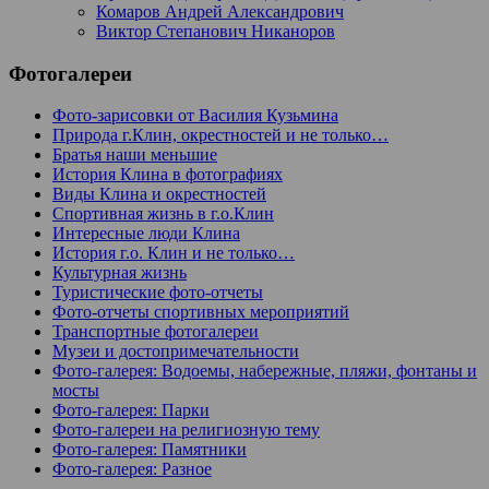
Комаров Андрей Александрович
Виктор Степанович Никаноров
Фотогалереи
Фото-зарисовки от Василия Кузьмина
Природа г.Клин, окрестностей и не только…
Братья наши меньшие
История Клина в фотографиях
Виды Клина и окрестностей
Спортивная жизнь в г.о.Клин
Интересные люди Клина
История г.о. Клин и не только…
Культурная жизнь
Туристические фото-отчеты
Фото-отчеты спортивных мероприятий
Транспортные фотогалереи
Музеи и достопримечательности
Фото-галерея: Водоемы, набережные, пляжи, фонтаны и
мосты
Фото-галерея: Парки
Фото-галереи на религиозную тему
Фото-галерея: Памятники
Фото-галерея: Разное