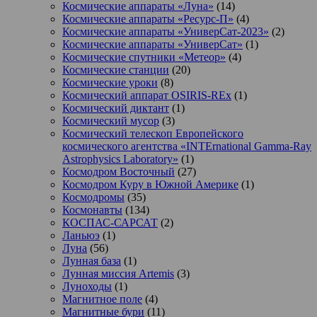
Космические аппараты «Луна»
(14)
Космические аппараты «Ресурс-П»
(4)
Космические аппараты «УниверСат-2023»
(2)
Космические аппараты «УниверСат»
(1)
Космические спутники «Метеор»
(4)
Космические станции
(20)
Космические уроки
(8)
Космический аппарат OSIRIS-REx
(1)
Космический диктант
(1)
Космический мусор
(3)
Космический телескоп Европейского
космического агентства «INTErnational Gamma-Ray
Astrophysics Laboratory»
(1)
Космодром Восточный
(27)
Космодром Куру в Южной Америке
(1)
Космодромы
(35)
Космонавты
(134)
КОСПАС-САРСАТ
(2)
Ланьюэ
(1)
Луна
(56)
Лунная база
(1)
Лунная миссия Artemis
(3)
Луноходы
(1)
Магнитное поле
(4)
Магнитные бури
(11)