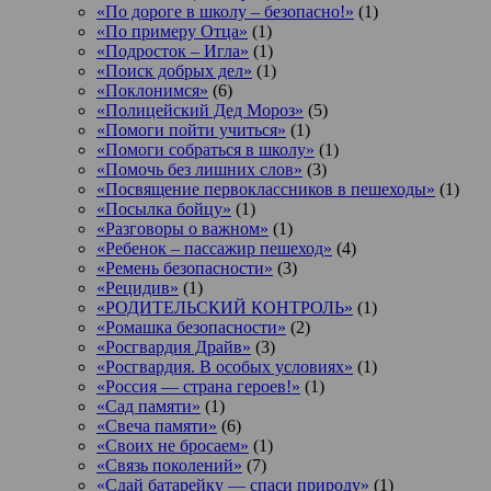
«По дороге в школу – безопасно!»
(1)
«По примеру Отца»
(1)
«Подросток ‒ Игла»
(1)
«Поиск добрых дел»
(1)
«Поклонимся»
(6)
«Полицейский Дед Мороз»
(5)
«Помоги пойти учиться»
(1)
«Помоги собраться в школу»
(1)
«Помочь без лишних слов»
(3)
«Посвящение первоклассников в пешеходы»
(1)
«Посылка бойцу»
(1)
«Разговоры о важном»
(1)
«Ребенок – пассажир пешеход»
(4)
«Ремень безопасности»
(3)
«Рецидив»
(1)
«РОДИТЕЛЬСКИЙ КОНТРОЛЬ»
(1)
«Ромашка безопасности»
(2)
«Росгвардия Драйв»
(3)
«Росгвардия. В особых условиях»
(1)
«Россия — страна героев!»
(1)
«Сад памяти»
(1)
«Свеча памяти»
(6)
«Своих не бросаем»
(1)
«Связь поколений»
(7)
«Сдай батарейку — спаси природу»
(1)