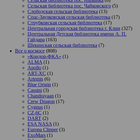
Сельская библиотека пос. Нарынка
(6)
Сельская библиотека пос. Чайковского
(5)
Слободская сельская библиотека
(13)
Спас-Заулковская сельская библиотека
(17)
Струбковская сельская библиотека
(17)
Центральная городская библиотека г. Клин
(327)
Центральная Детская библиотека имени А. П.
Гайдара
(163)
Щекинская сельская библиотека
(7)
Все о космосе
(808)
«Кондор-ФКА»
(1)
ALMA
(1)
Apollo
(1)
ART-XC
(1)
Artemis
(6)
Blue Origin
(1)
Cassini
(3)
Chandrayaan
(1)
Crew Dragon
(17)
Cygnus
(1)
CZ-6C
(1)
DART
(2)
ESA NASA
(1)
Europa Clipper
(3)
ExoMars
(1)