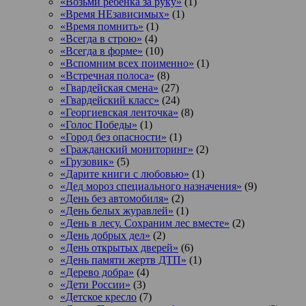
«Возьми ребенка за руку»
(1)
«Время НЕзависимых»
(1)
«Время помнить»
(1)
«Всегда в строю»
(4)
«Всегда в форме»
(10)
«Вспомним всех поименно»
(1)
«Встречная полоса»
(8)
«Гвардейская смена»
(27)
«Гвардейский класс»
(24)
«Георгиевская ленточка»
(8)
«Голос Победы»
(1)
«Город без опасности»
(1)
«Гражданский мониторинг»
(2)
«Грузовик»
(5)
«Дарите книги с любовью»
(1)
«Дед мороз специального назначения»
(9)
«День без автомобиля»
(2)
«День белых журавлей»
(1)
«День в лесу. Сохраним лес вместе»
(2)
«День добрых дел»
(2)
«День открытых дверей»
(6)
«День памяти жертв ДТП»
(1)
«Дерево добра»
(4)
«Дети России»
(3)
«Детское кресло
(7)