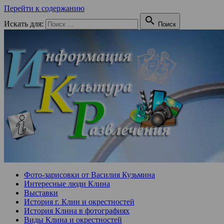
Перейти к содержанию

Искать для:
Поиск
Фото-зарисовки от Василия Кузьмина
Интересные люди Клина
Выставки
История г. Клин и окрестностей
История Клина в фотографиях
Виды Клина и окрестностей