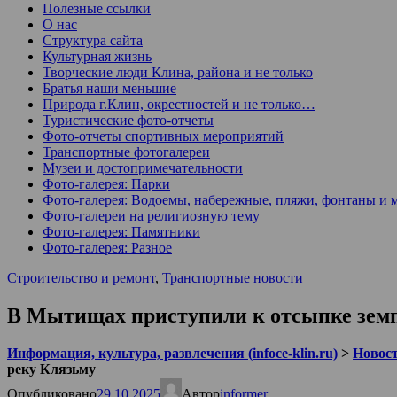
Полезные ссылки
О нас
Структура сайта
Культурная жизнь
Творческие люди Клина, района и не только
Братья наши меньшие
Природа г.Клин, окрестностей и не только…
Туристические фото-отчеты
Фото-отчеты спортивных мероприятий
Транспортные фотогалереи
Музеи и достопримечательности
Фото-галерея: Парки
Фото-галерея: Водоемы, набережные, пляжи, фонтаны и 
Фото-галереи на религиозную тему
Фото-галерея: Памятники
Фото-галерея: Разное
Строительство и ремонт
,
Транспортные новости
В Мытищах приступили к отсыпке земпо
Информация, культура, развлечения (infoce-klin.ru)
>
Новости
реку Клязьму
Опубликовано
29.10.2025
Автор
informer