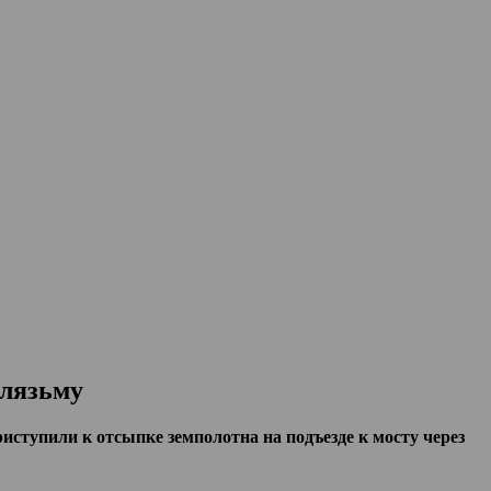
Клязьму
ступили к отсыпке земполотна на подъезде к мосту через