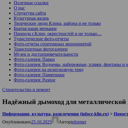
Полезные ссылки
О нас
Структура сайта
Культурная жизнь
Творческие люди Клина, района и не только
Братья наши меньшие
Природа г.Клин, окрестностей и не только…
Туристические фото-отчеты
Фото-отчеты спортивных мероприятий
Транспортные фотогалереи
Музеи и достопримечательности
Фото-галерея: Парки
Фото-галерея: Водоемы, набережные, пляжи, фонтаны и 
Фото-галереи на религиозную тему
Фото-галерея: Памятники
Фото-галерея: Разное
Строительство и ремонт
Надёжный дымоход для металлической
Информация, культура, развлечения (infoce-klin.ru)
>
Новости
Опубликовано
25.10.2025
Автор
informer