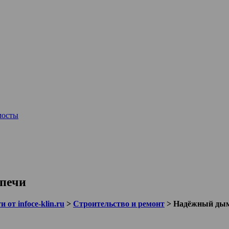
мосты
 печи
 от infoce-klin.ru
>
Строительство и ремонт
>
Надёжный дымо