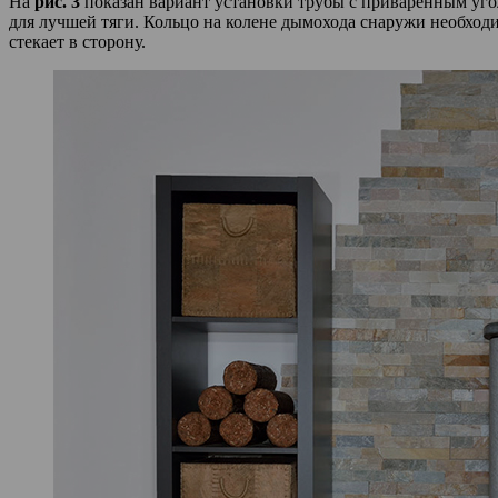
На
рис. 3
показан вариант установки трубы с приваренным уго
для лучшей тяги. Кольцо на колене дымохода снаружи необходим
стекает в сторону.