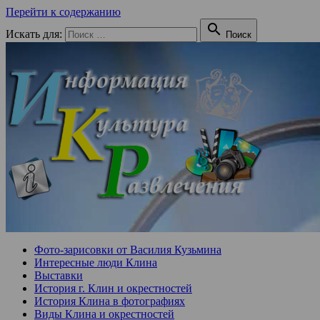
Перейти к содержанию

Искать для:
Поиск
Фото-зарисовки от Василия Кузьмина
Интересные люди Клина
Выставки
История г. Клин и окрестностей
История Клина в фотографиях
Виды Клина и окрестностей