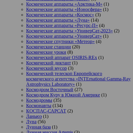
Космические аппараты «Арктика-М»
(1)
Космические аппараты «Ионосфера»
(1)
Космические аппараты «Космос»
(3)
Космические аппараты «Луна»
(14)
Космические аппараты «Ресурс-П»
(4)
Космические аппараты «УниверСат-2023»
(2)
Космические аппараты «УниверСат»
(1)
Космические спутники «Метеор»
(4)
Космические станции
(20)
Космические уроки
(8)
Космический аппарат OSIRIS-REx
(1)
Космический диктант
(1)
Космический мусор
(3)
Космический телескоп Европейского
космического агентства «INTErnational Gamma-Ray
Astrophysics Laboratory»
(1)
Космодром Восточный
(27)
Космодром Куру в Южной Америке
(1)
Космодромы
(35)
Космонавты
(134)
КОСПАС-САРСАТ
(2)
Ланьюэ
(1)
Луна
(56)
Лунная база
(1)
Лунная миссия Artemis
(3)