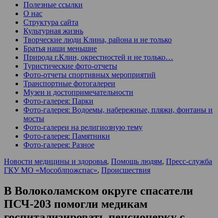
Полезные ссылки
О нас
Структура сайта
Культурная жизнь
Творческие люди Клина, района и не только
Братья наши меньшие
Природа г.Клин, окрестностей и не только…
Туристические фото-отчеты
Фото-отчеты спортивных мероприятий
Транспортные фотогалереи
Музеи и достопримечательности
Фото-галерея: Парки
Фото-галерея: Водоемы, набережные, пляжи, фонтаны и
мосты
Фото-галереи на религиозную тему
Фото-галерея: Памятники
Фото-галерея: Разное
Новости медицины и здоровья
,
Помощь людям
,
Пресс-служба
ГКУ МО «Мособлпожспас»
,
Происшествия
В Волоколамском округе спасатели
ПСЧ-203 помогли медикам
госпитализировать пенсионерку с