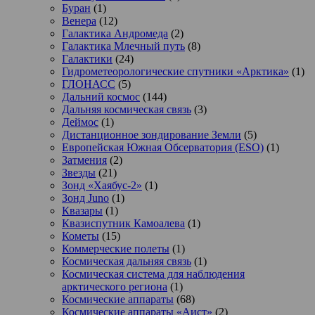
Буран
(1)
Венера
(12)
Галактика Андромеда
(2)
Галактика Млечный путь
(8)
Галактики
(24)
Гидрометеорологические спутники «Арктика»
(1)
ГЛОНАСС
(5)
Дальний космос
(144)
Дальняя космическая связь
(3)
Деймос
(1)
Дистанционное зондирование Земли
(5)
Европейская Южная Обсерватория (ESO)
(1)
Затмения
(2)
Звезды
(21)
Зонд «Хаябус-2»
(1)
Зонд Juno
(1)
Квазары
(1)
Квазиспутник Камоалева
(1)
Кометы
(15)
Коммерческие полеты
(1)
Космическая дальняя связь
(1)
Космическая система для наблюдения
арктического региона
(1)
Космические аппараты
(68)
Космические аппараты «Аист»
(2)