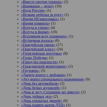
«Вместе против террора»
(2)
«Внимание – дети!»
(10)
«Вода России»
(1)
«Возьми ребенка за руку»
(1)
«Время НЕзависимых»
(1)
«Время помнить»
(1)
«Всегда в строю»
(4)
«Всегда в форме»
(10)
«Вспомним всех поименно»
(1)
«Встречная полоса»
(8)
«Гвардейская смена»
(27)
«Гвардейский класс»
(24)
«Георгиевская ленточка»
(8)
«Голос Победы»
(1)
«Город без опасности»
(1)
«Гражданский мониторинг»
(2)
«Грузовик»
(5)
«Дарите книги с любовью»
(1)
«Дед мороз специального назначения»
(9)
«День без автомобиля»
(2)
«День белых журавлей»
(1)
«День в лесу. Сохраним лес вместе»
(2)
«День добрых дел»
(2)
«День открытых дверей»
(6)
«День памяти жертв ДТП»
(1)