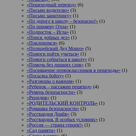
«Пешеходный переход»
(6)
«Письмо водителю»
(3)
«Письмо защитнику»
(1)
«По дороге в школу – безопасно!»
(1)
«По примеру Отца»
(1)
«Подросток ‒ Игла»
(1)
«Поиск добрых дел»
(1)
«Поклонимся»
(6)
«Полицейский Дед Мороз»
(5)
«Помоги пойти учиться»
(1)
«Помоги собраться в школу»
(1)
«Помочь без лишних слов»
(3)
«Посвящение первоклассников в пешеходы»
(1)
«Посылка бойцу»
(1)
«Разговоры о важном»
(1)
«Ребенок – пассажир пешеход»
(4)
«Ремень безопасности»
(3)
«Рецидив»
(1)
«РОДИТЕЛЬСКИЙ КОНТРОЛЬ»
(1)
«Ромашка безопасности»
(2)
«Росгвардия Драйв»
(3)
«Росгвардия. В особых условиях»
(1)
«Россия — страна героев!»
(1)
«Сад памяти»
(1)
«Свеча памяти»
(6)