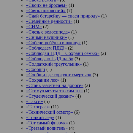
«Своих не бросаем»
(1)
«Связь поколений»
(7)
«Сдай батарейку — спаси природу»
(1)
«Семейные ценности»
(1)
«СИМ»
(2)
«Слезь с велосипеда»
(1)
«Сними наушники»
(1)
«Собери ребёнка в школу»
(1)
«Соблюдаем ПДД!»
(2)
«Соблюдай ПДД – Сохрани семью»
(2)
«Соблюдаю ПДД на 5»
(3)
«Солдатский треугольник»
(1)
«Сообщи
(1)
«Сообщи где торгуют смертью»
(3)
«Сохраним лес»
(1)
«Стань заметней на дороге»
(2)
«Стимул мечты это сам ты»
(1)
«Студенческий десант»
(4)
«Такси»
(5)
«Тахограф»
(11)
«Технический осмотр»
(6)
«Тонкий лед»
(1)
«Тот самый физрук»
(1)
«Трезвый водитель»
(4)