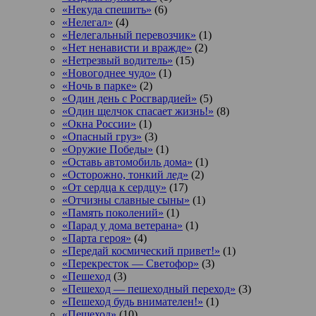
«Некуда спешить»
(6)
«Нелегал»
(4)
«Нелегальный перевозчик»
(1)
«Нет ненависти и вражде»
(2)
«Нетрезвый водитель»
(15)
«Новогоднее чудо»
(1)
«Ночь в парке»
(2)
«Один день с Росгвардией»
(5)
«Один щелчок спасает жизнь!»
(8)
«Окна России»
(1)
«Опасный груз»
(3)
«Оружие Победы»
(1)
«Оставь автомобиль дома»
(1)
«Осторожно, тонкий лед»
(2)
«От сердца к сердцу»
(17)
«Отчизны славные сыны»
(1)
«Память поколений»
(1)
«Парад у дома ветерана»
(1)
«Парта героя»
(4)
«Передай космический привет!»
(1)
«Перекресток — Светофор»
(3)
«Пешеход
(3)
«Пешеход — пешеходный переход»
(3)
«Пешеход будь внимателен!»
(1)
«Пешеход»
(10)