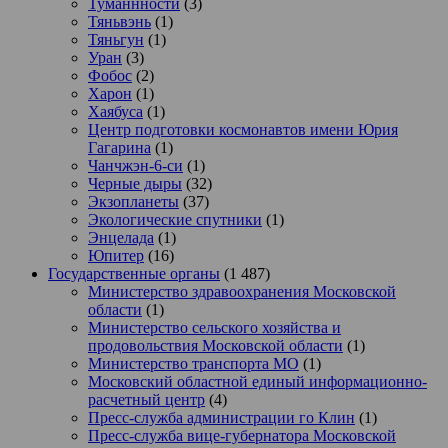
Туманнности
(3)
Тяньвэнь
(1)
Тяньгун
(1)
Уран
(3)
Фобос
(2)
Харон
(1)
Хаябуса
(1)
Центр подготовки космонавтов имени Юрия
Гагарина
(1)
Чанчжэн-6-си
(1)
Черные дыры
(32)
Экзопланеты
(37)
Экологические спутники
(1)
Энцелада
(1)
Юпитер
(16)
Государственные органы
(1 487)
Министерство здравоохранения Московской
области
(1)
Министерство сельского хозяйства и
продовольствия Московской области
(1)
Министерство транспорта МО
(1)
Московский областной единый информационно-
расчетный центр
(4)
Пресс-служба администрации го Клин
(1)
Пресс-служба вице-губернатора Московской