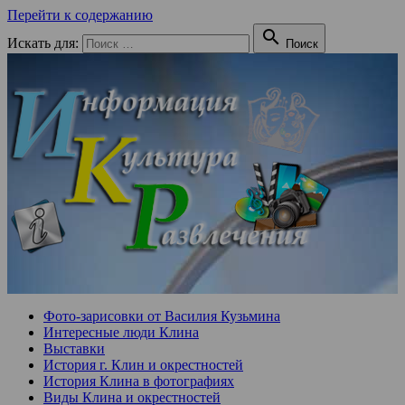
Перейти к содержанию

Искать для:
Поиск
Фото-зарисовки от Василия Кузьмина
Интересные люди Клина
Выставки
История г. Клин и окрестностей
История Клина в фотографиях
Виды Клина и окрестностей