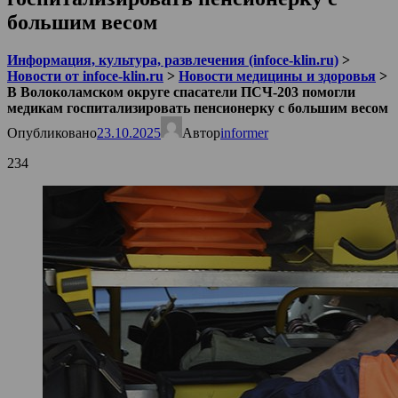
большим весом
Информация, культура, развлечения (infoce-klin.ru)
>
Новости от infoce-klin.ru
>
Новости медицины и здоровья
>
В Волоколамском округе спасатели ПСЧ-203 помогли
медикам госпитализировать пенсионерку с большим весом
Опубликовано
23.10.2025
Автор
informer
234