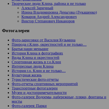
Творческие люди Клина, района и не только
Алексей Заричный
Ирина Владимировна Деньгова (Лукашенко)
Комаров Андрей Александрович
Виктор Степанович Никаноров
Фотогалереи
Фото-зарисовки от Василия Кузьмина
Природа г.Клин, окрестностей и не только…
Братья наши меньшие
История Клина в фотографиях
Виды Клина и окрестностей
Спортивная жизнь в г.о.Клин
Интересные люди Клина
История г.о. Клин и не только…
Культурная жизнь
Туристические фото-отчеты
Фото-отчеты спортивных мероприятий
Транспортные фотогалереи
Музеи и достопримечательности
Фото-галерея: Водоемы, набережные, пляжи, фонтаны и
мосты
Фото-галерея: Парки