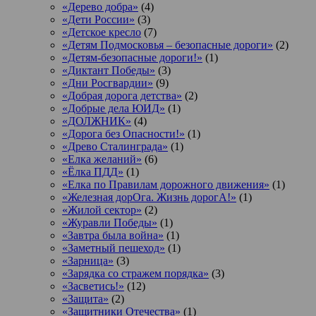
«Дерево добра»
(4)
«Дети России»
(3)
«Детское кресло
(7)
«Детям Подмосковья – безопасные дороги»
(2)
«Детям-безопасные дороги!»
(1)
«Диктант Победы»
(3)
«Дни Росгвардии»
(9)
«Добрая дорога детства»
(2)
«Добрые дела ЮИД»
(1)
«ДОЛЖНИК»
(4)
«Дорога без Опасности!»
(1)
«Древо Сталинграда»
(1)
«Елка желаний»
(6)
«Ёлка ПДД»
(1)
«Елка по Правилам дорожного движения»
(1)
«Железная дорОга. Жизнь дорогА!»
(1)
«Жилой сектор»
(2)
«Журавли Победы»
(1)
«Завтра была война»
(1)
«Заметный пешеход»
(1)
«Зарница»
(3)
«Зарядка со стражем порядка»
(3)
«Засветись!»
(12)
«Защита»
(2)
«Защитники Отечества»
(1)