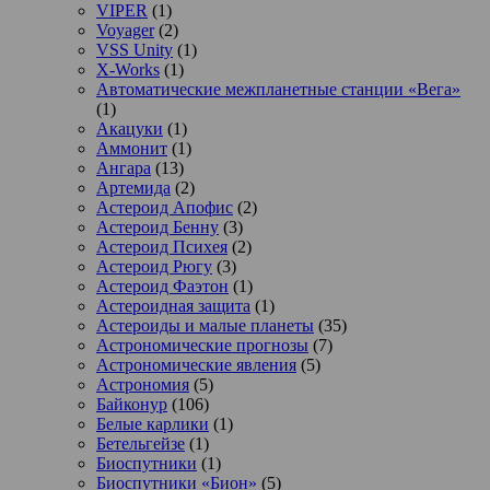
VIPER
(1)
Voyager
(2)
VSS Unity
(1)
X-Works
(1)
Автоматические межпланетные станции «Вега»
(1)
Акацуки
(1)
Аммонит
(1)
Ангара
(13)
Артемида
(2)
Астероид Апофис
(2)
Астероид Бенну
(3)
Астероид Психея
(2)
Астероид Рюгу
(3)
Астероид Фаэтон
(1)
Астероидная защита
(1)
Астероиды и малые планеты
(35)
Астрономические прогнозы
(7)
Астрономические явления
(5)
Астрономия
(5)
Байконур
(106)
Белые карлики
(1)
Бетельгейзе
(1)
Биоспутники
(1)
Биоспутники «Бион»
(5)