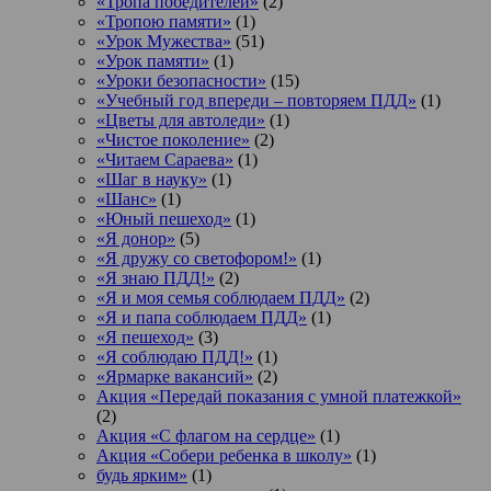
«Тропа победителей»
(2)
«Тропою памяти»
(1)
«Урок Мужества»
(51)
«Урок памяти»
(1)
«Уроки безопасности»
(15)
«Учебный год впереди – повторяем ПДД»
(1)
«Цветы для автоледи»
(1)
«Чистое поколение»
(2)
«Читаем Сараева»
(1)
«Шаг в науку»
(1)
«Шанс»
(1)
«Юный пешеход»
(1)
«Я донор»
(5)
«Я дружу со светофором!»
(1)
«Я знаю ПДД!»
(2)
«Я и моя семья соблюдаем ПДД»
(2)
«Я и папа соблюдаем ПДД»
(1)
«Я пешеход»
(3)
«Я соблюдаю ПДД!»
(1)
«Ярмарке вакансий»
(2)
Акция «Передай показания с умной платежкой»
(2)
Акция «С флагом на сердце»
(1)
Акция «Собери ребенка в школу»
(1)
будь ярким»
(1)