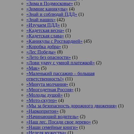
«Зима в Подмосковье»
(1)
«Зимние каникулы»
(4)
«Знай и соблюдай ПДД»
(1)
«Знай наших»
(42)
«Изучаем ПДД»
(1)
«Кадетская весна»
(1)
«Кадетская слава»
(1)
«Каникулы с Росгвардией»
(45)
«Коробка добра»
(1)
«Лес Победы»
(8)
«Лето без опасности»
(1)
«Лови удачу с умной платежкой»
(2)
«Мак»
(5)
«Маленький пассажир – большая
ответственность!»
(11)
«Минута молчания»
(1)
«Многодетная Россия»
(1)
«Молоды душой»
(1)
«Мото-скутер»
(4)
«Мы за безопасность дорожного движения»
(1)
«Наркопритон»
(3)
«Начинающий водитель»
(2)
«Наш лес. Посади свое дерево»
(5)
«Наши семейные книги»
(1)
«Неделя мужества»
(1)