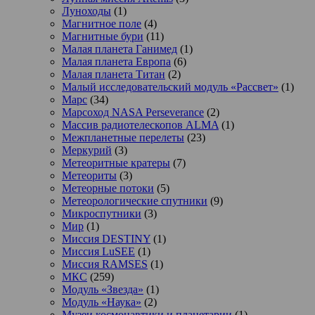
Луноходы
(1)
Магнитное поле
(4)
Магнитные бури
(11)
Малая планета Ганимед
(1)
Малая планета Европа
(6)
Малая планета Титан
(2)
Малый исследовательский модуль «Рассвет»
(1)
Марс
(34)
Марсоход NASA Perseverance
(2)
Массив радиотелескопов ALMA
(1)
Межпланетные перелеты
(23)
Меркурий
(3)
Метеоритные кратеры
(7)
Метеориты
(3)
Метеорные потоки
(5)
Метеорологические спутники
(9)
Микроспутники
(3)
Мир
(1)
Миссия DESTINY
(1)
Миссия LuSEE
(1)
Миссия RAMSES
(1)
МКС
(259)
Модуль «Звезда»
(1)
Модуль «Наука»
(2)
Музеи космонавтики и планетарии
(1)