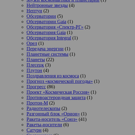
Нейтронные звезды
(4)
Нептун
(2)
Обсерватории
(5)
Обсерватории Gaia
(1)
Обсерватория «Спектр-РГ»
(2)
Обсерватория Gaia
(1)
Обсерватория Integral
(1)
Орел
(1)
Передача энергии
(1)
Планетные системы
(1)
Планеты
(22)
Плесецк
(3)
Плутон
(4)
Поздравления из космоса
(1)
Прогноз «космической погоды»
(1)
Прогресс
(86)
Проект «Космическая Россия»
(1)
Противоастероидная защита
(1)
Протон-М
(2)
Радиотелескопы
(2)
Разгонный блок «Орион»
(1)
Ракета-носитель «Союз»
(41)
Ракеты-носители
(6)
Сатурн
(4)