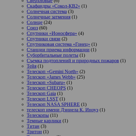
Сверхновые
(6)
Скафандры «Сокол-КВ2»
(1)
Солнечная система
(3)
Солнечные затмения
(1)
Солнце
(24)
Союз
(60)
Спутники «Ионосфера»
(4)
Спутники связи
(2)
Спутниковая система «Гонец»
(1)
Станции приема информации
(1)
Суборбитальные полеты
(1)
Съемка подтоплений и природных пожаров
(1)
Тейя
(1)
Телескоп «Gemini North»
(2)
Телескоп «James Webb»
(25)
Телескоп «Subaru»
(1)
Телескоп CHEOPS
(1)
Телескоп Gaia
(1)
Телескоп LSST
(1)
Телескоп NASA SPHERE
(1)
телескоп имени Дэниела К. Иноуэ
(1)
Телескопы
(11)
Темные карлики
(1)
Титан
(3)
Тритон
(1)