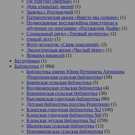
где торгуют смертью»
(1)
День открытых дверей
(1)
Зарядка с Росгвардией
(1)
Патриотическая акция «Вместе мы сильнее»
(1)
Подмосковные росгвардейцы приступили к
обучению по программе «Росгвардия Драйв»
(1)
Социальный раунд «Трезвый водитель»
(2)
тонкий лёд!»
(1)
Фото-челлендж «Связь поколений»
(2)
Экологическая акция «Чистый берег»
(1)
Ярмарка вакансий
(1)
Без рубрики
(1)
Библиотеки
(1 094)
Библиотека имени Юрия Петровича Артюхина
(Решоткинская сельская библиотека)
(18)
Биревская сельская библиотека
(3)
Воздвиженская сельская библиотека
(4)
Воронинская сельская библиотека
(30)
Высоковская городская библиотека
(80)
Детская библиотека поселка Решоткино
(1)
Клинская городская библиотека №2
(100)
Клинская городская библиотека №6
(5)
Клинская детская библиотека №2
(259)
Малеевская сельская библиотека
(12)
Новощаповская сельская библиотека
(5)