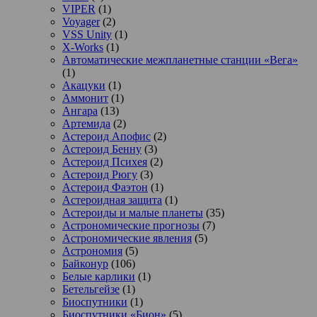
VIPER
(1)
Voyager
(2)
VSS Unity
(1)
X-Works
(1)
Автоматические межпланетные станции «Вега»
(1)
Акацуки
(1)
Аммонит
(1)
Ангара
(13)
Артемида
(2)
Астероид Апофис
(2)
Астероид Бенну
(3)
Астероид Психея
(2)
Астероид Рюгу
(3)
Астероид Фаэтон
(1)
Астероидная защита
(1)
Астероиды и малые планеты
(35)
Астрономические прогнозы
(7)
Астрономические явления
(5)
Астрономия
(5)
Байконур
(106)
Белые карлики
(1)
Бетельгейзе
(1)
Биоспутники
(1)
Биоспутники «Бион»
(5)