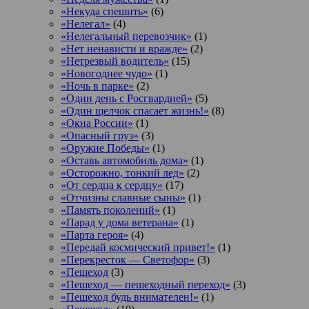
«Некуда спешить»
(6)
«Нелегал»
(4)
«Нелегальный перевозчик»
(1)
«Нет ненависти и вражде»
(2)
«Нетрезвый водитель»
(15)
«Новогоднее чудо»
(1)
«Ночь в парке»
(2)
«Один день с Росгвардией»
(5)
«Один щелчок спасает жизнь!»
(8)
«Окна России»
(1)
«Опасный груз»
(3)
«Оружие Победы»
(1)
«Оставь автомобиль дома»
(1)
«Осторожно, тонкий лед»
(2)
«От сердца к сердцу»
(17)
«Отчизны славные сыны»
(1)
«Память поколений»
(1)
«Парад у дома ветерана»
(1)
«Парта героя»
(4)
«Передай космический привет!»
(1)
«Перекресток — Светофор»
(3)
«Пешеход
(3)
«Пешеход — пешеходный переход»
(3)
«Пешеход будь внимателен!»
(1)