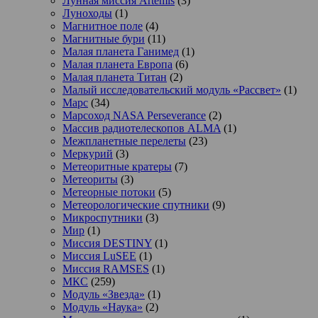
Лунная миссия Artemis
(3)
Луноходы
(1)
Магнитное поле
(4)
Магнитные бури
(11)
Малая планета Ганимед
(1)
Малая планета Европа
(6)
Малая планета Титан
(2)
Малый исследовательский модуль «Рассвет»
(1)
Марс
(34)
Марсоход NASA Perseverance
(2)
Массив радиотелескопов ALMA
(1)
Межпланетные перелеты
(23)
Меркурий
(3)
Метеоритные кратеры
(7)
Метеориты
(3)
Метеорные потоки
(5)
Метеорологические спутники
(9)
Микроспутники
(3)
Мир
(1)
Миссия DESTINY
(1)
Миссия LuSEE
(1)
Миссия RAMSES
(1)
МКС
(259)
Модуль «Звезда»
(1)
Модуль «Наука»
(2)