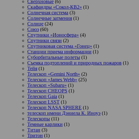
Сверхновые
(6)
Скафандры «Сокол-КВ2»
(1)
Солнечная система
(3)
Солнечные затмения
(1)
Солнце
(24)
Союз
(60)
Спутники «Ионосфера»
(4)
Спутники связи
(2)
Спутниковая система «Гонец»
(1)
Станции приема информации
(1)
Суборбитальные полеты
(1)
Съемка подтоплений и природных пожаров
(1)
Тейя
(1)
Телескоп «Gemini North»
(2)
Телескоп «James Webb»
(25)
Телескоп «Subaru»
(1)
Телескоп CHEOPS
(1)
Телескоп Gaia
(1)
Телескоп LSST
(1)
Телескоп NASA SPHERE
(1)
телескоп имени Дэниела К. Иноуэ
(1)
Телескопы
(11)
Темные карлики
(1)
Титан
(3)
Тритон
(1)