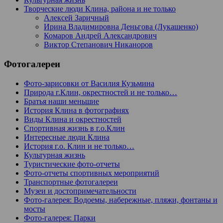
Творческие люди Клина, района и не только
Алексей Заричный
Ирина Владимировна Деньгова (Лукашенко)
Комаров Андрей Александрович
Виктор Степанович Никаноров
Фотогалереи
Фото-зарисовки от Василия Кузьмина
Природа г.Клин, окрестностей и не только…
Братья наши меньшие
История Клина в фотографиях
Виды Клина и окрестностей
Спортивная жизнь в г.о.Клин
Интересные люди Клина
История г.о. Клин и не только…
Культурная жизнь
Туристические фото-отчеты
Фото-отчеты спортивных мероприятий
Транспортные фотогалереи
Музеи и достопримечательности
Фото-галерея: Водоемы, набережные, пляжи, фонтаны и
мосты
Фото-галерея: Парки