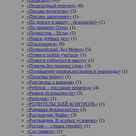
«Пешеход»
(10)
«Пешеходный переход»
(6)
«Письмо водителю»
(3)
«Письмо защитнику»
(1)
«По дороге в школу – безопасно!»
(1)
«По примеру Отца»
(1)
«Подросток ‒ Игла»
(1)
«Поиск добрых дел»
(1)
«Поклонимся»
(6)
«Полицейский Дед Мороз»
(5)
«Помоги пойти учиться»
(1)
«Помоги собраться в школу»
(1)
«Помочь без лишних слов»
(3)
«Посвящение первоклассников в пешеходы»
(1)
«Посылка бойцу»
(1)
«Разговоры о важном»
(1)
«Ребенок – пассажир пешеход»
(4)
«Ремень безопасности»
(3)
«Рецидив»
(1)
«РОДИТЕЛЬСКИЙ КОНТРОЛЬ»
(1)
«Ромашка безопасности»
(2)
«Росгвардия Драйв»
(3)
«Росгвардия. В особых условиях»
(1)
«Россия — страна героев!»
(1)
«Сад памяти»
(1)