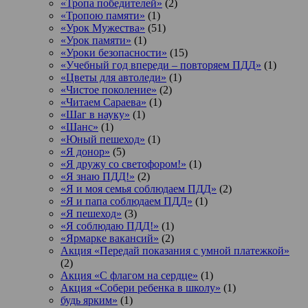
«Тропа победителей»
(2)
«Тропою памяти»
(1)
«Урок Мужества»
(51)
«Урок памяти»
(1)
«Уроки безопасности»
(15)
«Учебный год впереди – повторяем ПДД»
(1)
«Цветы для автоледи»
(1)
«Чистое поколение»
(2)
«Читаем Сараева»
(1)
«Шаг в науку»
(1)
«Шанс»
(1)
«Юный пешеход»
(1)
«Я донор»
(5)
«Я дружу со светофором!»
(1)
«Я знаю ПДД!»
(2)
«Я и моя семья соблюдаем ПДД»
(2)
«Я и папа соблюдаем ПДД»
(1)
«Я пешеход»
(3)
«Я соблюдаю ПДД!»
(1)
«Ярмарке вакансий»
(2)
Акция «Передай показания с умной платежкой»
(2)
Акция «С флагом на сердце»
(1)
Акция «Собери ребенка в школу»
(1)
будь ярким»
(1)