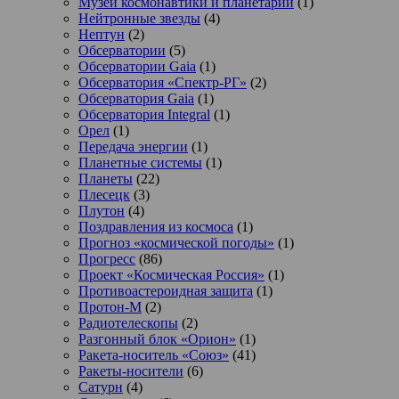
Музеи космонавтики и планетарии
(1)
Нейтронные звезды
(4)
Нептун
(2)
Обсерватории
(5)
Обсерватории Gaia
(1)
Обсерватория «Спектр-РГ»
(2)
Обсерватория Gaia
(1)
Обсерватория Integral
(1)
Орел
(1)
Передача энергии
(1)
Планетные системы
(1)
Планеты
(22)
Плесецк
(3)
Плутон
(4)
Поздравления из космоса
(1)
Прогноз «космической погоды»
(1)
Прогресс
(86)
Проект «Космическая Россия»
(1)
Противоастероидная защита
(1)
Протон-М
(2)
Радиотелескопы
(2)
Разгонный блок «Орион»
(1)
Ракета-носитель «Союз»
(41)
Ракеты-носители
(6)
Сатурн
(4)