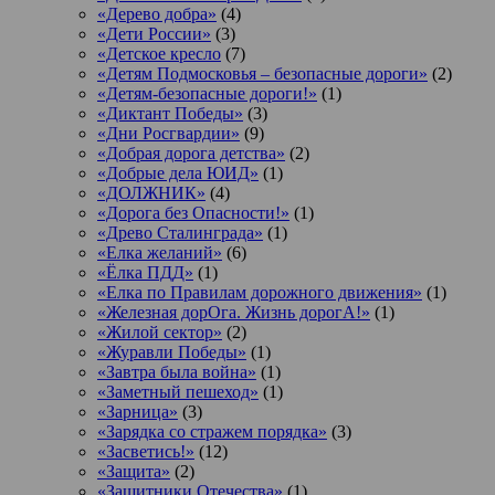
«Дерево добра»
(4)
«Дети России»
(3)
«Детское кресло
(7)
«Детям Подмосковья – безопасные дороги»
(2)
«Детям-безопасные дороги!»
(1)
«Диктант Победы»
(3)
«Дни Росгвардии»
(9)
«Добрая дорога детства»
(2)
«Добрые дела ЮИД»
(1)
«ДОЛЖНИК»
(4)
«Дорога без Опасности!»
(1)
«Древо Сталинграда»
(1)
«Елка желаний»
(6)
«Ёлка ПДД»
(1)
«Елка по Правилам дорожного движения»
(1)
«Железная дорОга. Жизнь дорогА!»
(1)
«Жилой сектор»
(2)
«Журавли Победы»
(1)
«Завтра была война»
(1)
«Заметный пешеход»
(1)
«Зарница»
(3)
«Зарядка со стражем порядка»
(3)
«Засветись!»
(12)
«Защита»
(2)
«Защитники Отечества»
(1)