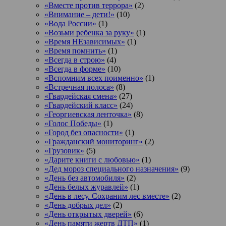
«Вместе против террора»
(2)
«Внимание – дети!»
(10)
«Вода России»
(1)
«Возьми ребенка за руку»
(1)
«Время НЕзависимых»
(1)
«Время помнить»
(1)
«Всегда в строю»
(4)
«Всегда в форме»
(10)
«Вспомним всех поименно»
(1)
«Встречная полоса»
(8)
«Гвардейская смена»
(27)
«Гвардейский класс»
(24)
«Георгиевская ленточка»
(8)
«Голос Победы»
(1)
«Город без опасности»
(1)
«Гражданский мониторинг»
(2)
«Грузовик»
(5)
«Дарите книги с любовью»
(1)
«Дед мороз специального назначения»
(9)
«День без автомобиля»
(2)
«День белых журавлей»
(1)
«День в лесу. Сохраним лес вместе»
(2)
«День добрых дел»
(2)
«День открытых дверей»
(6)
«День памяти жертв ДТП»
(1)