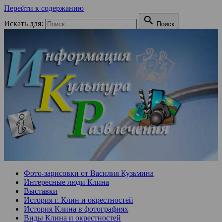
Перейти к содержанию

Искать для:
Поиск
Фото-зарисовки от Василия Кузьмина
Интересные люди Клина
Выставки
История г. Клин и окрестностей
История Клина в фотографиях
Виды Клина и окрестностей