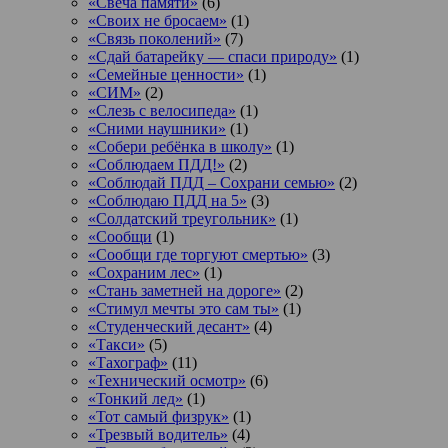
«Свеча памяти»
(6)
«Своих не бросаем»
(1)
«Связь поколений»
(7)
«Сдай батарейку — спаси природу»
(1)
«Семейные ценности»
(1)
«СИМ»
(2)
«Слезь с велосипеда»
(1)
«Сними наушники»
(1)
«Собери ребёнка в школу»
(1)
«Соблюдаем ПДД!»
(2)
«Соблюдай ПДД – Сохрани семью»
(2)
«Соблюдаю ПДД на 5»
(3)
«Солдатский треугольник»
(1)
«Сообщи
(1)
«Сообщи где торгуют смертью»
(3)
«Сохраним лес»
(1)
«Стань заметней на дороге»
(2)
«Стимул мечты это сам ты»
(1)
«Студенческий десант»
(4)
«Такси»
(5)
«Тахограф»
(11)
«Технический осмотр»
(6)
«Тонкий лед»
(1)
«Тот самый физрук»
(1)
«Трезвый водитель»
(4)