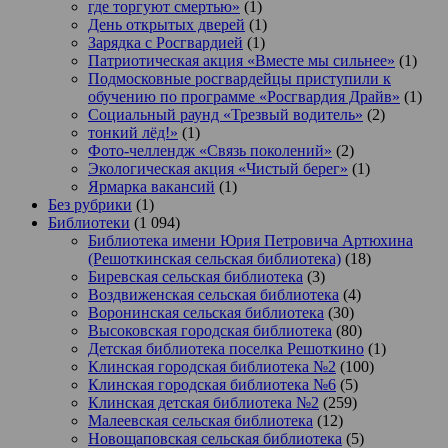
где торгуют смертью»
(1)
День открытых дверей
(1)
Зарядка с Росгвардией
(1)
Патриотическая акция «Вместе мы сильнее»
(1)
Подмосковные росгвардейцы приступили к
обучению по программе «Росгвардия Драйв»
(1)
Социальный раунд «Трезвый водитель»
(2)
тонкий лёд!»
(1)
Фото-челлендж «Связь поколений»
(2)
Экологическая акция «Чистый берег»
(1)
Ярмарка вакансий
(1)
Без рубрики
(1)
Библиотеки
(1 094)
Библиотека имени Юрия Петровича Артюхина
(Решоткинская сельская библиотека)
(18)
Биревская сельская библиотека
(3)
Воздвиженская сельская библиотека
(4)
Воронинская сельская библиотека
(30)
Высоковская городская библиотека
(80)
Детская библиотека поселка Решоткино
(1)
Клинская городская библиотека №2
(100)
Клинская городская библиотека №6
(5)
Клинская детская библиотека №2
(259)
Малеевская сельская библиотека
(12)
Новощаповская сельская библиотека
(5)