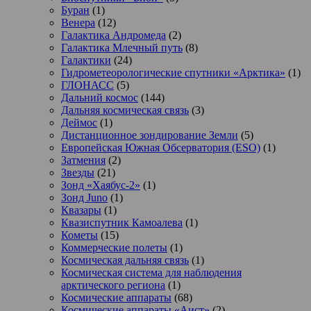
Буран
(1)
Венера
(12)
Галактика Андромеда
(2)
Галактика Млечный путь
(8)
Галактики
(24)
Гидрометеорологические спутники «Арктика»
(1)
ГЛОНАСС
(5)
Дальний космос
(144)
Дальняя космическая связь
(3)
Деймос
(1)
Дистанционное зондирование Земли
(5)
Европейская Южная Обсерватория (ESO)
(1)
Затмения
(2)
Звезды
(21)
Зонд «Хаябус-2»
(1)
Зонд Juno
(1)
Квазары
(1)
Квазиспутник Камоалева
(1)
Кометы
(15)
Коммерческие полеты
(1)
Космическая дальняя связь
(1)
Космическая система для наблюдения
арктического региона
(1)
Космические аппараты
(68)
Космические аппараты «Аист»
(2)