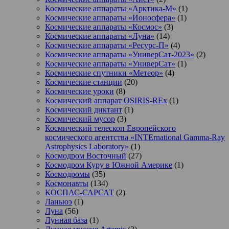
Космические аппараты «Арктика-М»
(1)
Космические аппараты «Ионосфера»
(1)
Космические аппараты «Космос»
(3)
Космические аппараты «Луна»
(14)
Космические аппараты «Ресурс-П»
(4)
Космические аппараты «УниверСат-2023»
(2)
Космические аппараты «УниверСат»
(1)
Космические спутники «Метеор»
(4)
Космические станции
(20)
Космические уроки
(8)
Космический аппарат OSIRIS-REx
(1)
Космический диктант
(1)
Космический мусор
(3)
Космический телескоп Европейского
космического агентства «INTErnational Gamma-Ray
Astrophysics Laboratory»
(1)
Космодром Восточный
(27)
Космодром Куру в Южной Америке
(1)
Космодромы
(35)
Космонавты
(134)
КОСПАС-САРСАТ
(2)
Ланьюэ
(1)
Луна
(56)
Лунная база
(1)