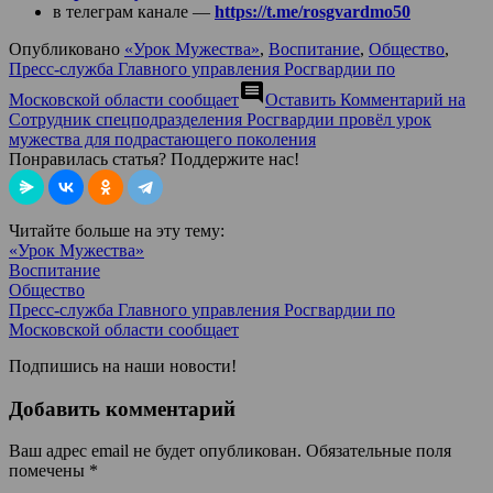
в телеграм канале —
https://t.me/rosgvardmo50
Опубликовано
«Урок Мужества»
,
Воспитание
,
Общество
,
Пресс-служба Главного управления Росгвардии по
comment
Московской области сообщает
Оставить Комментарий
на
Сотрудник спецподразделения Росгвардии провёл урок
мужества для подрастающего поколения
Понравилась статья? Поддержите нас!
Читайте больше на эту тему:
«Урок Мужества»
Воспитание
Общество
Пресс-служба Главного управления Росгвардии по
Московской области сообщает
Подпишись на наши новости!
Добавить комментарий
Ваш адрес email не будет опубликован.
Обязательные поля
помечены
*