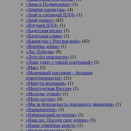
«Зима в Подмосковье»
(1)
«Зимние каникулы»
(4)
«Знай и соблюдай ПДД»
(1)
«Знай наших»
(42)
«Изучаем ПДД»
(1)
«Кадетская весна»
(1)
«Кадетская слава»
(1)
«Каникулы с Росгвардией»
(45)
«Коробка добра»
(1)
«Лес Победы»
(8)
«Лето без опасности»
(1)
«Лови удачу с умной платежкой»
(2)
«Мак»
(5)
«Маленький пассажир – большая
ответственность!»
(11)
«Минута молчания»
(1)
«Многодетная Россия»
(1)
«Молоды душой»
(1)
«Мото-скутер»
(4)
«Мы за безопасность дорожного движения»
(1)
«Наркопритон»
(3)
«Начинающий водитель»
(2)
«Наш лес. Посади свое дерево»
(5)
«Наши семейные книги»
(1)
«Неделя мужества»
(1)