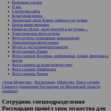
Полезные ссылки
О нас
Структура сайта
Культурная жизнь
Творческие люди Клина, района и не только
Братья наши меньшие
Природа г.Клин, окрестностей и не только…
Туристические фото-отчеты
Фото-отчеты спортивных мероприятий
Транспортные фотогалереи
Музеи и достопримечательности
Фото-галерея: Парки
Фото-галерея: Водоемы, набережные, пляжи, фонтаны и
мосты
Фото-галереи на религиозную тему
Фото-галерея: Памятники
Фото-галерея: Разное
«Урок Мужества»
,
Воспитание
,
Общество
,
Пресс-служба
Главного управления Росгвардии по Московской области
сообщает
Сотрудник спецподразделения
Росгвардии провёл урок мужества для