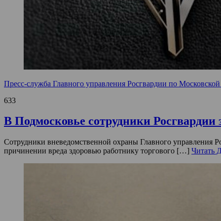
Пресс-служба Главного управления Росгвардии по Московской
633
В Подмосковье сотрудники Росгвардии
Сотрудники вневедомственной охраны Главного управления Ро
причинении вреда здоровью работнику торгового […]
Читать 