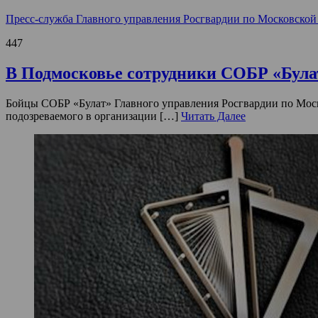
Пресс-служба Главного управления Росгвардии по Московской
447
В Подмосковье сотрудники СОБР «Булат
Бойцы СОБР «Булат» Главного управления Росгвардии по Моск
подозреваемого в организации […]
Читать Далее