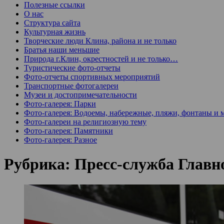
Полезные ссылки
О нас
Структура сайта
Культурная жизнь
Творческие люди Клина, района и не только
Братья наши меньшие
Природа г.Клин, окрестностей и не только…
Туристические фото-отчеты
Фото-отчеты спортивных мероприятий
Транспортные фотогалереи
Музеи и достопримечательности
Фото-галерея: Парки
Фото-галерея: Водоемы, набережные, пляжи, фонтаны и 
Фото-галереи на религиозную тему
Фото-галерея: Памятники
Фото-галерея: Разное
Рубрика:
Пресс-служба Главн