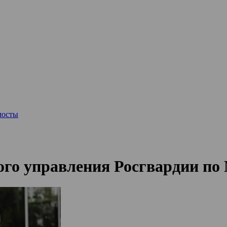
мосты
ого управления Росгвардии по