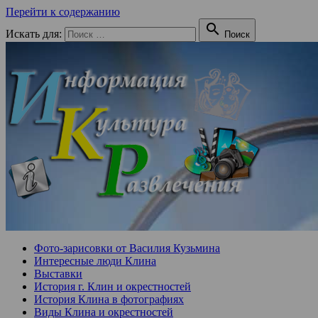
Перейти к содержанию

Искать для:
Поиск
Фото-зарисовки от Василия Кузьмина
Интересные люди Клина
Выставки
История г. Клин и окрестностей
История Клина в фотографиях
Виды Клина и окрестностей