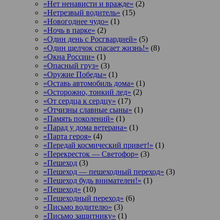
«Нет ненависти и вражде»
(2)
«Нетрезвый водитель»
(15)
«Новогоднее чудо»
(1)
«Ночь в парке»
(2)
«Один день с Росгвардией»
(5)
«Один щелчок спасает жизнь!»
(8)
«Окна России»
(1)
«Опасный груз»
(3)
«Оружие Победы»
(1)
«Оставь автомобиль дома»
(1)
«Осторожно, тонкий лед»
(2)
«От сердца к сердцу»
(17)
«Отчизны славные сыны»
(1)
«Память поколений»
(1)
«Парад у дома ветерана»
(1)
«Парта героя»
(4)
«Передай космический привет!»
(1)
«Перекресток — Светофор»
(3)
«Пешеход
(3)
«Пешеход — пешеходный переход»
(3)
«Пешеход будь внимателен!»
(1)
«Пешеход»
(10)
«Пешеходный переход»
(6)
«Письмо водителю»
(3)
«Письмо защитнику»
(1)