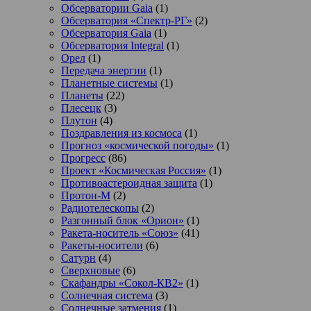
Обсерватории Gaia
(1)
Обсерватория «Спектр-РГ»
(2)
Обсерватория Gaia
(1)
Обсерватория Integral
(1)
Орел
(1)
Передача энергии
(1)
Планетные системы
(1)
Планеты
(22)
Плесецк
(3)
Плутон
(4)
Поздравления из космоса
(1)
Прогноз «космической погоды»
(1)
Прогресс
(86)
Проект «Космическая Россия»
(1)
Противоастероидная защита
(1)
Протон-М
(2)
Радиотелескопы
(2)
Разгонный блок «Орион»
(1)
Ракета-носитель «Союз»
(41)
Ракеты-носители
(6)
Сатурн
(4)
Сверхновые
(6)
Скафандры «Сокол-КВ2»
(1)
Солнечная система
(3)
Солнечные затмения
(1)