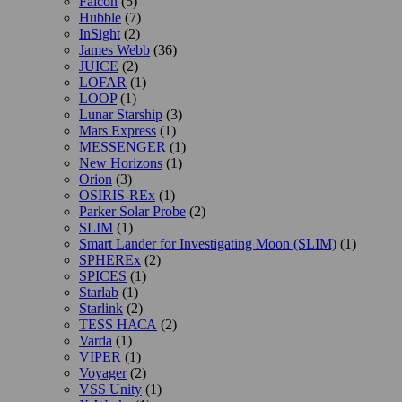
Falcon
(5)
Hubble
(7)
InSight
(2)
James Webb
(36)
JUICE
(2)
LOFAR
(1)
LOOP
(1)
Lunar Starship
(3)
Mars Express
(1)
MESSENGER
(1)
New Horizons
(1)
Orion
(3)
OSIRIS-REx
(1)
Parker Solar Probe
(2)
SLIM
(1)
Smart Lander for Investigating Moon (SLIM)
(1)
SPHEREx
(2)
SPICES
(1)
Starlab
(1)
Starlink
(2)
TESS НАСА
(2)
Varda
(1)
VIPER
(1)
Voyager
(2)
VSS Unity
(1)