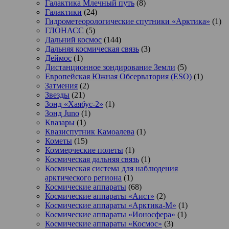
Галактика Млечный путь
(8)
Галактики
(24)
Гидрометеорологические спутники «Арктика»
(1)
ГЛОНАСС
(5)
Дальний космос
(144)
Дальняя космическая связь
(3)
Деймос
(1)
Дистанционное зондирование Земли
(5)
Европейская Южная Обсерватория (ESO)
(1)
Затмения
(2)
Звезды
(21)
Зонд «Хаябус-2»
(1)
Зонд Juno
(1)
Квазары
(1)
Квазиспутник Камоалева
(1)
Кометы
(15)
Коммерческие полеты
(1)
Космическая дальняя связь
(1)
Космическая система для наблюдения
арктического региона
(1)
Космические аппараты
(68)
Космические аппараты «Аист»
(2)
Космические аппараты «Арктика-М»
(1)
Космические аппараты «Ионосфера»
(1)
Космические аппараты «Космос»
(3)