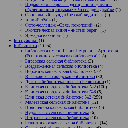
Подмосковные росгвардейцы приступили к
обучению по программе «Росгвардия Драйв»
(1)
Социальный раунд «Трезвый водитель»
(2)
тонкий лёд!»
(1)
Фото-челлендж «Связь поколений»
(2)
Экологическая акция «Чистый берег»
(1)
Ярмарка вакансий
(1)
Без рубрики
(1)
Библиотеки
(1 094)
Библиотека имени Юрия Петровича Артюхина
(Решоткинская сельская библиотека)
(18)
Биревская сельская библиотека
(3)
Воздвиженская сельская библиотека
(4)
Воронинская сельская библиотека
(30)
Высоковская городская библиотека
(80)
Детская библиотека поселка Решоткино
(1)
Клинская городская библиотека №2
(100)
Клинская городская библиотека №6
(5)
Клинская детская библиотека №2
(259)
Малеевская сельская библиотека
(12)
Новощаповская сельская библиотека
(5)
Нудольская сельская библиотека
(6)
Петровская сельская библиотека
(10)
Решетниковская сельская библиотека
(14)
Сельская библиотека пос. Нарынка
(6)