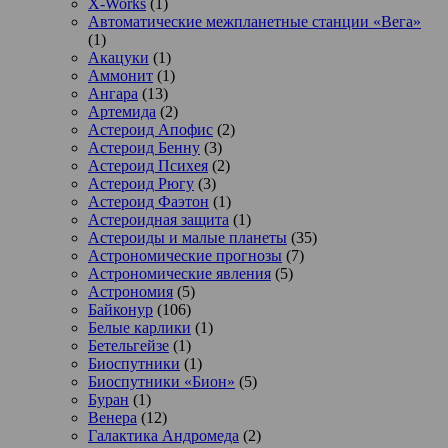
X-Works
(1)
Автоматические межпланетные станции «Вега»
(1)
Акацуки
(1)
Аммонит
(1)
Ангара
(13)
Артемида
(2)
Астероид Апофис
(2)
Астероид Бенну
(3)
Астероид Психея
(2)
Астероид Рюгу
(3)
Астероид Фаэтон
(1)
Астероидная защита
(1)
Астероиды и малые планеты
(35)
Астрономические прогнозы
(7)
Астрономические явления
(5)
Астрономия
(5)
Байконур
(106)
Белые карлики
(1)
Бетельгейзе
(1)
Биоспутники
(1)
Биоспутники «Бион»
(5)
Буран
(1)
Венера
(12)
Галактика Андромеда
(2)