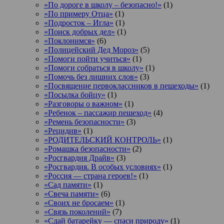
«По дороге в школу – безопасно!»
(1)
«По примеру Отца»
(1)
«Подросток ‒ Игла»
(1)
«Поиск добрых дел»
(1)
«Поклонимся»
(6)
«Полицейский Дед Мороз»
(5)
«Помоги пойти учиться»
(1)
«Помоги собраться в школу»
(1)
«Помочь без лишних слов»
(3)
«Посвящение первоклассников в пешеходы»
(1)
«Посылка бойцу»
(1)
«Разговоры о важном»
(1)
«Ребенок – пассажир пешеход»
(4)
«Ремень безопасности»
(3)
«Рецидив»
(1)
«РОДИТЕЛЬСКИЙ КОНТРОЛЬ»
(1)
«Ромашка безопасности»
(2)
«Росгвардия Драйв»
(3)
«Росгвардия. В особых условиях»
(1)
«Россия — страна героев!»
(1)
«Сад памяти»
(1)
«Свеча памяти»
(6)
«Своих не бросаем»
(1)
«Связь поколений»
(7)
«Сдай батарейку — спаси природу»
(1)