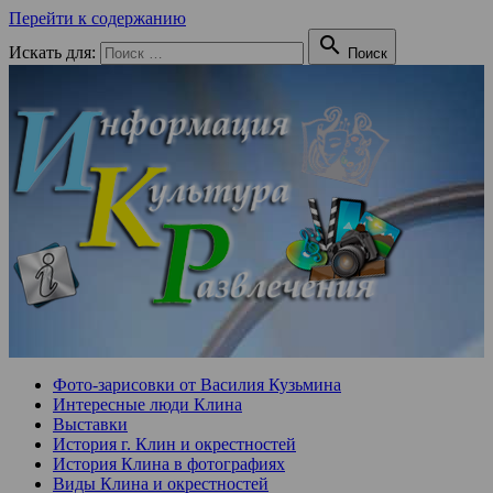
Перейти к содержанию

Искать для:
Поиск
Фото-зарисовки от Василия Кузьмина
Интересные люди Клина
Выставки
История г. Клин и окрестностей
История Клина в фотографиях
Виды Клина и окрестностей