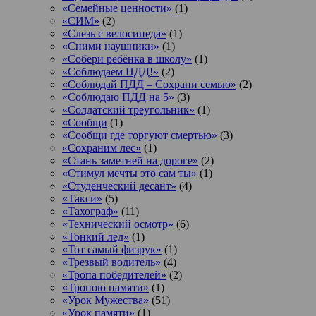
«Семейные ценности»
(1)
«СИМ»
(2)
«Слезь с велосипеда»
(1)
«Сними наушники»
(1)
«Собери ребёнка в школу»
(1)
«Соблюдаем ПДД!»
(2)
«Соблюдай ПДД – Сохрани семью»
(2)
«Соблюдаю ПДД на 5»
(3)
«Солдатский треугольник»
(1)
«Сообщи
(1)
«Сообщи где торгуют смертью»
(3)
«Сохраним лес»
(1)
«Стань заметней на дороге»
(2)
«Стимул мечты это сам ты»
(1)
«Студенческий десант»
(4)
«Такси»
(5)
«Тахограф»
(11)
«Технический осмотр»
(6)
«Тонкий лед»
(1)
«Тот самый физрук»
(1)
«Трезвый водитель»
(4)
«Тропа победителей»
(2)
«Тропою памяти»
(1)
«Урок Мужества»
(51)
«Урок памяти»
(1)