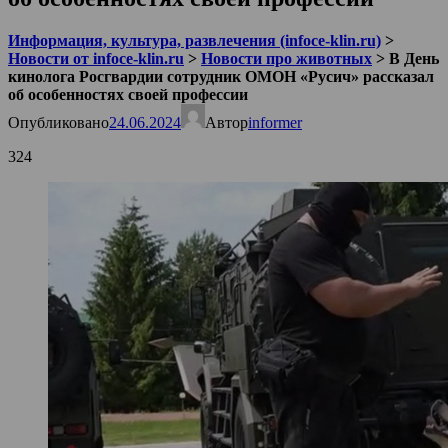
Информация, культура, развлечения (infoce-klin.ru)
>
Новости от infoce-klin.ru
>
Новости про животных
>
В День
кинолога Росгвардии сотрудник ОМОН «Русич» рассказал
об особенностях своей профессии
Опубликовано
24.06.2024
Автор
informer
324