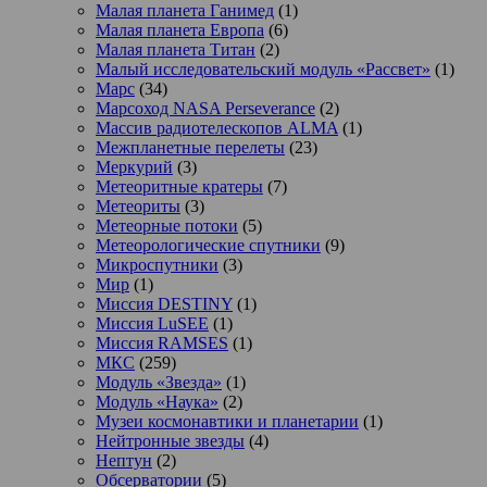
Малая планета Ганимед
(1)
Малая планета Европа
(6)
Малая планета Титан
(2)
Малый исследовательский модуль «Рассвет»
(1)
Марс
(34)
Марсоход NASA Perseverance
(2)
Массив радиотелескопов ALMA
(1)
Межпланетные перелеты
(23)
Меркурий
(3)
Метеоритные кратеры
(7)
Метеориты
(3)
Метеорные потоки
(5)
Метеорологические спутники
(9)
Микроспутники
(3)
Мир
(1)
Миссия DESTINY
(1)
Миссия LuSEE
(1)
Миссия RAMSES
(1)
МКС
(259)
Модуль «Звезда»
(1)
Модуль «Наука»
(2)
Музеи космонавтики и планетарии
(1)
Нейтронные звезды
(4)
Нептун
(2)
Обсерватории
(5)