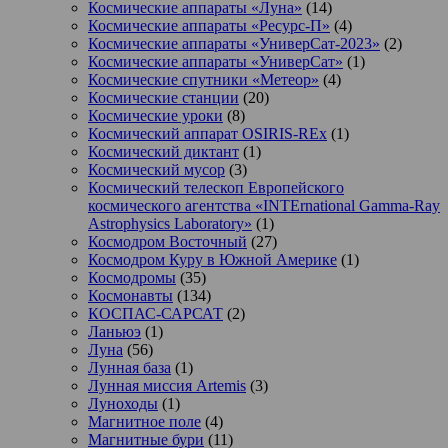
Космические аппараты «Луна»
(14)
Космические аппараты «Ресурс-П»
(4)
Космические аппараты «УниверСат-2023»
(2)
Космические аппараты «УниверСат»
(1)
Космические спутники «Метеор»
(4)
Космические станции
(20)
Космические уроки
(8)
Космический аппарат OSIRIS-REx
(1)
Космический диктант
(1)
Космический мусор
(3)
Космический телескоп Европейского
космического агентства «INTErnational Gamma-Ray
Astrophysics Laboratory»
(1)
Космодром Восточный
(27)
Космодром Куру в Южной Америке
(1)
Космодромы
(35)
Космонавты
(134)
КОСПАС-САРСАТ
(2)
Ланьюэ
(1)
Луна
(56)
Лунная база
(1)
Лунная миссия Artemis
(3)
Луноходы
(1)
Магнитное поле
(4)
Магнитные бури
(11)