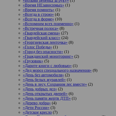
«Возьми ребенка за руку»
(1)
«Время НЕзависимых»
(1)
«Время помнить»
(1)
«Всегда в строю»
(4)
«Всегда в форме»
(10)
«Вспомним всех поименно»
(1)
«Встречная полоса»
(8)
«Гвардейская смена»
(27)
«Гвардейский класс»
(24)
«Георгиевская ленточка»
(8)
«Голос Победы»
(1)
«Город без опасности»
(1)
«Гражданский мониторинг»
(2)
«Грузовик»
(5)
«Дарите книги с любовью»
(1)
«Дед мороз специального назначения»
(9)
«День без автомобиля»
(2)
«День белых журавлей»
(1)
«День в лесу. Сохраним лес вместе»
(2)
«День добрых дел»
(2)
«День открытых дверей»
(6)
«День памяти жертв ДТП»
(1)
«Дерево добра»
(4)
«Дети России»
(3)
«Детское кресло
(7)