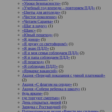
«Уроки безопасности»
(15)
«Учебный год впереди – повторяем ПДД»
(1)
«Цветы для автоледи»
(1)
«Чистое поколение»
(2)
«Читаем Сараева»
(1)
«Шаг в науку»
(1)
«Шанс»
(1)
«Юный пешеход»
(1)
«Я донор»
(5)
«Я дружу со светофором!»
(1)
«Я знаю ПДД!»
(2)
«Я и моя семья соблюдаем ПДД»
(2)
«Я и папа соблюдаем ПДД»
(1)
«Я пешеход»
(3)
«Я соблюдаю ПДД!»
(1)
«Ярмарке вакансий»
(2)
Акция «Передай показания с умной платежкой»
(2)
Акция «С флагом на сердце»
(1)
Акция «Собери ребенка в школу»
(1)
будь ярким»
(1)
где торгуют смертью»
(1)
День открытых дверей
(1)
Зарядка с Росгвардией
(1)
Патриотическая акция «Вместе мы сильнее»
(1)