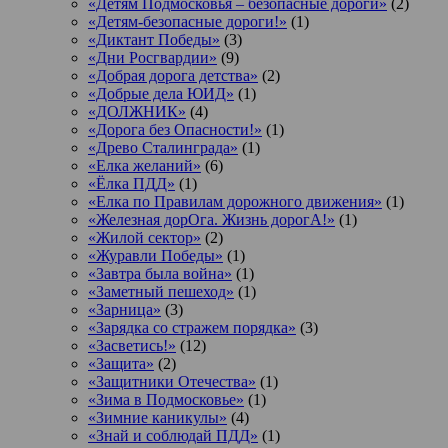
«Детям Подмосковья – безопасные дороги»
(2)
«Детям-безопасные дороги!»
(1)
«Диктант Победы»
(3)
«Дни Росгвардии»
(9)
«Добрая дорога детства»
(2)
«Добрые дела ЮИД»
(1)
«ДОЛЖНИК»
(4)
«Дорога без Опасности!»
(1)
«Древо Сталинграда»
(1)
«Елка желаний»
(6)
«Ёлка ПДД»
(1)
«Елка по Правилам дорожного движения»
(1)
«Железная дорОга. Жизнь дорогА!»
(1)
«Жилой сектор»
(2)
«Журавли Победы»
(1)
«Завтра была война»
(1)
«Заметный пешеход»
(1)
«Зарница»
(3)
«Зарядка со стражем порядка»
(3)
«Засветись!»
(12)
«Защита»
(2)
«Защитники Отечества»
(1)
«Зима в Подмосковье»
(1)
«Зимние каникулы»
(4)
«Знай и соблюдай ПДД»
(1)