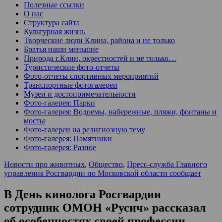
Полезные ссылки
О нас
Структура сайта
Культурная жизнь
Творческие люди Клина, района и не только
Братья наши меньшие
Природа г.Клин, окрестностей и не только…
Туристические фото-отчеты
Фото-отчеты спортивных мероприятий
Транспортные фотогалереи
Музеи и достопримечательности
Фото-галерея: Парки
Фото-галерея: Водоемы, набережные, пляжи, фонтаны и
мосты
Фото-галереи на религиозную тему
Фото-галерея: Памятники
Фото-галерея: Разное
Новости про животных
,
Общество
,
Пресс-служба Главного
управления Росгвардии по Московской области сообщает
В День кинолога Росгвардии
сотрудник ОМОН «Русич» рассказал
об особенностях своей профессии