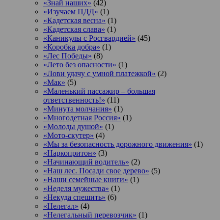
«Знай наших»
(42)
«Изучаем ПДД»
(1)
«Кадетская весна»
(1)
«Кадетская слава»
(1)
«Каникулы с Росгвардией»
(45)
«Коробка добра»
(1)
«Лес Победы»
(8)
«Лето без опасности»
(1)
«Лови удачу с умной платежкой»
(2)
«Мак»
(5)
«Маленький пассажир – большая
ответственность!»
(11)
«Минута молчания»
(1)
«Многодетная Россия»
(1)
«Молоды душой»
(1)
«Мото-скутер»
(4)
«Мы за безопасность дорожного движения»
(1)
«Наркопритон»
(3)
«Начинающий водитель»
(2)
«Наш лес. Посади свое дерево»
(5)
«Наши семейные книги»
(1)
«Неделя мужества»
(1)
«Некуда спешить»
(6)
«Нелегал»
(4)
«Нелегальный перевозчик»
(1)