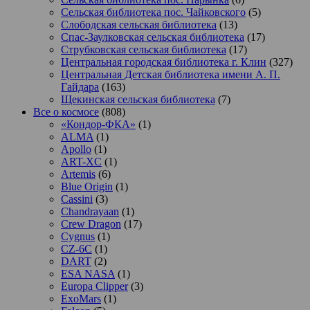
Сельская библиотека пос. Чайковского
(5)
Слободская сельская библиотека
(13)
Спас-Заулковская сельская библиотека
(17)
Струбковская сельская библиотека
(17)
Центральная городская библиотека г. Клин
(327)
Центральная Детская библиотека имени А. П.
Гайдара
(163)
Щекинская сельская библиотека
(7)
Все о космосе
(808)
«Кондор-ФКА»
(1)
ALMA
(1)
Apollo
(1)
ART-XC
(1)
Artemis
(6)
Blue Origin
(1)
Cassini
(3)
Chandrayaan
(1)
Crew Dragon
(17)
Cygnus
(1)
CZ-6C
(1)
DART
(2)
ESA NASA
(1)
Europa Clipper
(3)
ExoMars
(1)