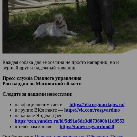
Каждая собака для ее хозяина не просто напарник, но и
верный друг и надежный товарищ.
Пресс-служба Главного управления
Росгвардии по Московской области
Следите за нашими новостями:
на официальном сайте —
https://50.rosguard.gov.ru/
в группе ВКонтакте —
https://vk.com/rosgvardmo
на канале Яндекс Дзен —
https://zen.yandex.ru/id/5d91a6de3d873600b11d9553
в телеграм канале —
https://t.me/rosgvardmo50
Опубликовано
Новости про животных
,
Общество
,
Пресс-