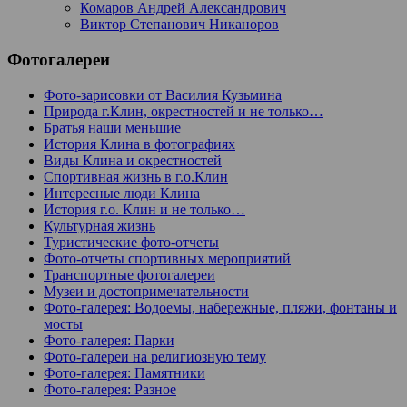
Комаров Андрей Александрович
Виктор Степанович Никаноров
Фотогалереи
Фото-зарисовки от Василия Кузьмина
Природа г.Клин, окрестностей и не только…
Братья наши меньшие
История Клина в фотографиях
Виды Клина и окрестностей
Спортивная жизнь в г.о.Клин
Интересные люди Клина
История г.о. Клин и не только…
Культурная жизнь
Туристические фото-отчеты
Фото-отчеты спортивных мероприятий
Транспортные фотогалереи
Музеи и достопримечательности
Фото-галерея: Водоемы, набережные, пляжи, фонтаны и
мосты
Фото-галерея: Парки
Фото-галереи на религиозную тему
Фото-галерея: Памятники
Фото-галерея: Разное