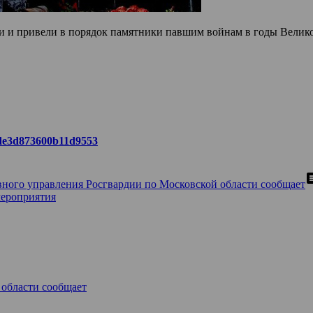
 и привели в порядок памятники павшим войнам в годы Велик
a6de3d873600b11d9553
com
вного управления Росгвардии по Московской области сообщает
мероприятия
 области сообщает