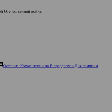
ой Отечественной войны.
ment
Оставить Комментарий
на В преддверии Дня памяти и