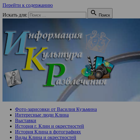
Перейти к содержанию

Искать для:
Поиск
Фото-зарисовки от Василия Кузьмина
Интересные люди Клина
Выставки
История г. Клин и окрестностей
История Клина в фотографиях
Виды Клина и окрестностей