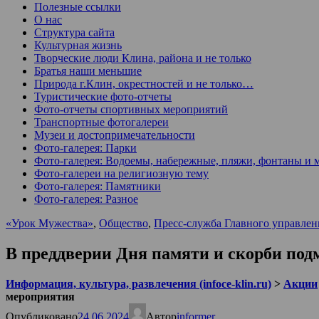
Полезные ссылки
О нас
Структура сайта
Культурная жизнь
Творческие люди Клина, района и не только
Братья наши меньшие
Природа г.Клин, окрестностей и не только…
Туристические фото-отчеты
Фото-отчеты спортивных мероприятий
Транспортные фотогалереи
Музеи и достопримечательности
Фото-галерея: Парки
Фото-галерея: Водоемы, набережные, пляжи, фонтаны и 
Фото-галереи на религиозную тему
Фото-галерея: Памятники
Фото-галерея: Разное
«Урок Мужества»
,
Общество
,
Пресс-служба Главного управлен
В преддверии Дня памяти и скорби по
Информация, культура, развлечения (infoce-klin.ru)
>
Акции
мероприятия
Опубликовано
24.06.2024
Автор
informer