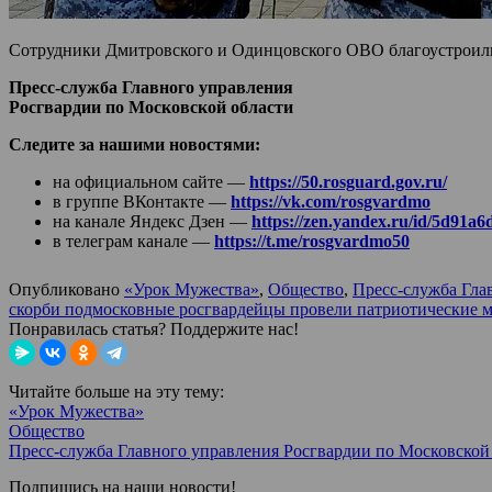
Сотрудники Дмитровского и Одинцовского ОВО благоустроили
Пресс-служба Главного управления
Росгвардии по Московской области
Следите за нашими новостями:
на официальном сайте —
https://50.rosguard.gov.ru/
в группе ВКонтакте —
https://vk.com/rosgvardmo
на канале Яндекс Дзен —
https://zen.yandex.ru/id/5d91
в телеграм канале —
https://t.me/rosgvardmo50
Опубликовано
«Урок Мужества»
,
Общество
,
Пресс-служба Гла
скорби подмосковные росгвардейцы провели патриотические 
Понравилась статья? Поддержите нас!
Читайте больше на эту тему:
«Урок Мужества»
Общество
Пресс-служба Главного управления Росгвардии по Московской
Подпишись на наши новости!