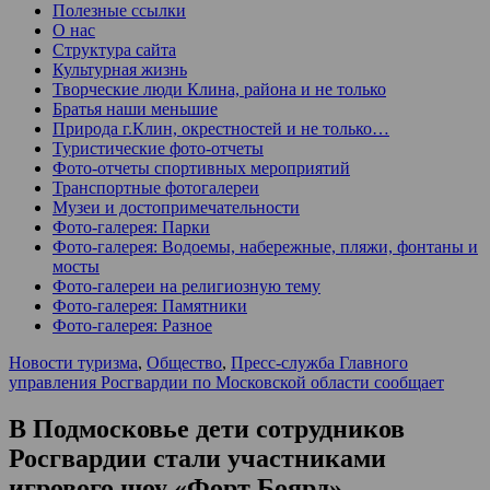
Полезные ссылки
О нас
Структура сайта
Культурная жизнь
Творческие люди Клина, района и не только
Братья наши меньшие
Природа г.Клин, окрестностей и не только…
Туристические фото-отчеты
Фото-отчеты спортивных мероприятий
Транспортные фотогалереи
Музеи и достопримечательности
Фото-галерея: Парки
Фото-галерея: Водоемы, набережные, пляжи, фонтаны и
мосты
Фото-галереи на религиозную тему
Фото-галерея: Памятники
Фото-галерея: Разное
Новости туризма
,
Общество
,
Пресс-служба Главного
управления Росгвардии по Московской области сообщает
В Подмосковье дети сотрудников
Росгвардии стали участниками
игрового шоу «Форт Боярд»