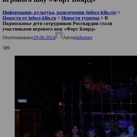
Информация, культура, развлечения (infoce-klin.ru)
>
Новости от infoce-klin.ru
>
Новости туризма
>
В
Подмосковье дети сотрудников Росгвардии стали
участниками игрового шоу «Форт Боярд»
Опубликовано
29.06.2024
Автор
informer
389