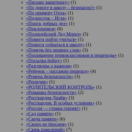
«Письмо защитнику»
(1)
«По дороге в школу – безопасно!»
(1)
«По примеру Отца»
(1)
«Подросток ‒ Игла»
(1)
«Поиск добрых дел»
(1)
«Поклонимся»
(6)
«Полицейский Дед Мороз»
(5)
«Помоги пойти учиться»
(1)
«Помоги собраться в школу»
(1)
«Помочь без лишних слов»
(3)
«Посвящение первоклассников в пешеходы»
(1)
«Посылка бойцу»
(1)
«Разговоры о важном»
(1)
«Ребенок – пассажир пешеход»
(4)
«Ремень безопасности»
(3)
«Рецидив»
(1)
«РОДИТЕЛЬСКИЙ КОНТРОЛЬ»
(1)
«Ромашка безопасности»
(2)
«Росгвардия Драйв»
(3)
«Росгвардия. В особых условиях»
(1)
«Россия — страна героев!»
(1)
«Сад памяти»
(1)
«Свеча памяти»
(6)
«Своих не бросаем»
(1)
«Связь поколений»
(7)