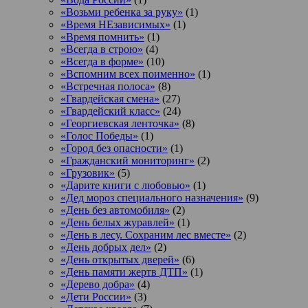
«Возьми ребенка за руку»
(1)
«Время НЕзависимых»
(1)
«Время помнить»
(1)
«Всегда в строю»
(4)
«Всегда в форме»
(10)
«Вспомним всех поименно»
(1)
«Встречная полоса»
(8)
«Гвардейская смена»
(27)
«Гвардейский класс»
(24)
«Георгиевская ленточка»
(8)
«Голос Победы»
(1)
«Город без опасности»
(1)
«Гражданский мониторинг»
(2)
«Грузовик»
(5)
«Дарите книги с любовью»
(1)
«Дед мороз специального назначения»
(9)
«День без автомобиля»
(2)
«День белых журавлей»
(1)
«День в лесу. Сохраним лес вместе»
(2)
«День добрых дел»
(2)
«День открытых дверей»
(6)
«День памяти жертв ДТП»
(1)
«Дерево добра»
(4)
«Дети России»
(3)