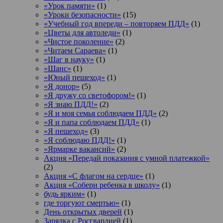
«Урок памяти»
(1)
«Уроки безопасности»
(15)
«Учебный год впереди – повторяем ПДД»
(1)
«Цветы для автоледи»
(1)
«Чистое поколение»
(2)
«Читаем Сараева»
(1)
«Шаг в науку»
(1)
«Шанс»
(1)
«Юный пешеход»
(1)
«Я донор»
(5)
«Я дружу со светофором!»
(1)
«Я знаю ПДД!»
(2)
«Я и моя семья соблюдаем ПДД»
(2)
«Я и папа соблюдаем ПДД»
(1)
«Я пешеход»
(3)
«Я соблюдаю ПДД!»
(1)
«Ярмарке вакансий»
(2)
Акция «Передай показания с умной платежкой»
(2)
Акция «С флагом на сердце»
(1)
Акция «Собери ребенка в школу»
(1)
будь ярким»
(1)
где торгуют смертью»
(1)
День открытых дверей
(1)
Зарядка с Росгвардией
(1)