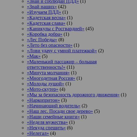
«Знай и соблюдай ПДД»
(1)
«Знай наших»
(42)
«Изучаем ПДД»
(1)
«Кадетская весна»
(1)
«Кадетская слава»
(1)
«Каникулы с Росгвардией»
(45)
«Коробка добра»
(1)
«Лес Победы»
(8)
«Лето без опасности»
(1)
«Лови удачу с умной платежкой»
(2)
«Мак»
(5)
«Маленький пассажир – большая
ответственность!»
(11)
«Минута молчания»
(1)
«Многодетная Россия»
(1)
«Молоды душой»
(1)
«Мото-скутер»
(4)
«Мы за безопасность дорожного движения»
(1)
«Наркопритон»
(3)
«Начинающий водитель»
(2)
«Наш лес. Посади свое дерево»
(5)
«Наши семейные книги»
(1)
«Неделя мужества»
(1)
«Некуда спешить»
(6)
«Нелегал»
(4)