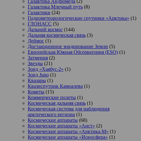
Галактика Андромеда
(2)
Галактика Млечный путь
(8)
Галактики
(24)
Гидрометеорологические спутники «Арктика»
(1)
ГЛОНАСС
(5)
Дальний космос
(144)
Дальняя космическая связь
(3)
Деймос
(1)
Дистанционное зондирование Земли
(5)
Европейская Южная Обсерватория (ESO)
(1)
Затмения
(2)
Звезды
(21)
Зонд «Хаябус-2»
(1)
Зонд Juno
(1)
Квазары
(1)
Квазиспутник Камоалева
(1)
Кометы
(15)
Коммерческие полеты
(1)
Космическая дальняя связь
(1)
Космическая система для наблюдения
арктического региона
(1)
Космические аппараты
(68)
Космические аппараты «Аист»
(2)
Космические аппараты «Арктика-М»
(1)
Космические аппараты «Ионосфера»
(1)