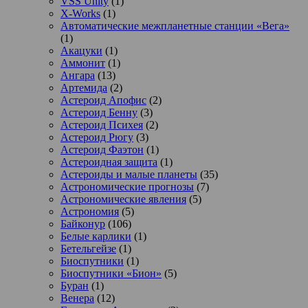
VSS Unity
(1)
X-Works
(1)
Автоматические межпланетные станции «Вега»
(1)
Акацуки
(1)
Аммонит
(1)
Ангара
(13)
Артемида
(2)
Астероид Апофис
(2)
Астероид Бенну
(3)
Астероид Психея
(2)
Астероид Рюгу
(3)
Астероид Фаэтон
(1)
Астероидная защита
(1)
Астероиды и малые планеты
(35)
Астрономические прогнозы
(7)
Астрономические явления
(5)
Астрономия
(5)
Байконур
(106)
Белые карлики
(1)
Бетельгейзе
(1)
Биоспутники
(1)
Биоспутники «Бион»
(5)
Буран
(1)
Венера
(12)