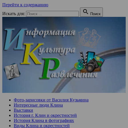
Перейти к содержанию

Искать для:
Поиск
Фото-зарисовки от Василия Кузьмина
Интересные люди Клина
Выставки
История г. Клин и окрестностей
История Клина в фотографиях
Виды Клина и окрестностей