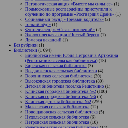
Патриотическая акция «Вместе мы сильнее»
(1)
Подмосковные росгвардейцы приступили к
обучению по программе «Росгвардия Драйв»
(1)
Социальный раунд «Трезвый водитель»
(2)
тонкий лёд!»
(1)
Фото-челлендж «Связь поколений»
(2)
Экологическая акция «Чистый берег»
(1)
Ярмарка вакансий
(1)
Без рубрики
(1)
Библиотеки
(1 094)
Библиотека имени Юрия Петровича Артюхина
(Решоткинская сельская библиотека)
(18)
Биревская сельская библиотека
(3)
Воздвиженская сельская библиотека
(4)
Воронинская сельская библиотека
(30)
Высоковская городская библиотека
(80)
Детская библиотека поселка Решоткино
(1)
Клинская городская библиотека №2
(100)
Клинская городская библиотека №6
(5)
Клинская детская библиотека №2
(259)
Малеевская сельская библиотека
(12)
Новощаповская сельская библиотека
(5)
Нудольская сельская библиотека
(6)
Петровская сельская библиотека
(10)
Решетниковская сельская библиотека
(14)