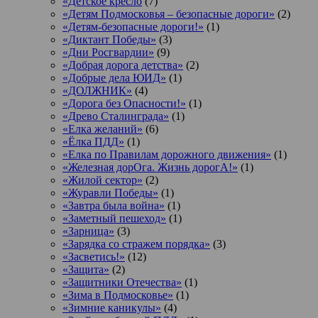
«Детское кресло
(7)
«Детям Подмосковья – безопасные дороги»
(2)
«Детям-безопасные дороги!»
(1)
«Диктант Победы»
(3)
«Дни Росгвардии»
(9)
«Добрая дорога детства»
(2)
«Добрые дела ЮИД»
(1)
«ДОЛЖНИК»
(4)
«Дорога без Опасности!»
(1)
«Древо Сталинграда»
(1)
«Елка желаний»
(6)
«Ёлка ПДД»
(1)
«Елка по Правилам дорожного движения»
(1)
«Железная дорОга. Жизнь дорогА!»
(1)
«Жилой сектор»
(2)
«Журавли Победы»
(1)
«Завтра была война»
(1)
«Заметный пешеход»
(1)
«Зарница»
(3)
«Зарядка со стражем порядка»
(3)
«Засветись!»
(12)
«Защита»
(2)
«Защитники Отечества»
(1)
«Зима в Подмосковье»
(1)
«Зимние каникулы»
(4)