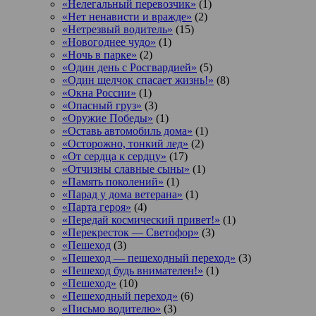
«Нелегальный перевозчик»
(1)
«Нет ненависти и вражде»
(2)
«Нетрезвый водитель»
(15)
«Новогоднее чудо»
(1)
«Ночь в парке»
(2)
«Один день с Росгвардией»
(5)
«Один щелчок спасает жизнь!»
(8)
«Окна России»
(1)
«Опасный груз»
(3)
«Оружие Победы»
(1)
«Оставь автомобиль дома»
(1)
«Осторожно, тонкий лед»
(2)
«От сердца к сердцу»
(17)
«Отчизны славные сыны»
(1)
«Память поколений»
(1)
«Парад у дома ветерана»
(1)
«Парта героя»
(4)
«Передай космический привет!»
(1)
«Перекресток — Светофор»
(3)
«Пешеход
(3)
«Пешеход — пешеходный переход»
(3)
«Пешеход будь внимателен!»
(1)
«Пешеход»
(10)
«Пешеходный переход»
(6)
«Письмо водителю»
(3)