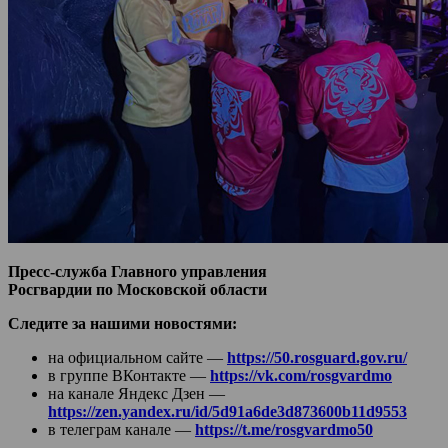
Пресс-служба Главного управления
Росгвардии по Московской области
Следите за нашими новостями:
на официальном сайте —
https://50.rosguard.gov.ru/
в группе ВКонтакте —
https://vk.com/rosgvardmo
на канале Яндекс Дзен —
https://zen.yandex.ru/id/5d91a6de3d873600b11d9553
в телеграм канале —
https://t.me/rosgvardmo50