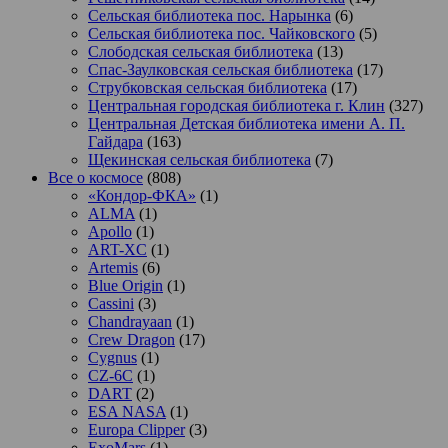
Сельская библиотека пос. Нарынка
(6)
Сельская библиотека пос. Чайковского
(5)
Слободская сельская библиотека
(13)
Спас-Заулковская сельская библиотека
(17)
Струбковская сельская библиотека
(17)
Центральная городская библиотека г. Клин
(327)
Центральная Детская библиотека имени А. П.
Гайдара
(163)
Щекинская сельская библиотека
(7)
Все о космосе
(808)
«Кондор-ФКА»
(1)
ALMA
(1)
Apollo
(1)
ART-XC
(1)
Artemis
(6)
Blue Origin
(1)
Cassini
(3)
Chandrayaan
(1)
Crew Dragon
(17)
Cygnus
(1)
CZ-6C
(1)
DART
(2)
ESA NASA
(1)
Europa Clipper
(3)
ExoMars
(1)