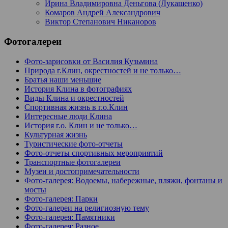
Ирина Владимировна Деньгова (Лукашенко)
Комаров Андрей Александрович
Виктор Степанович Никаноров
Фотогалереи
Фото-зарисовки от Василия Кузьмина
Природа г.Клин, окрестностей и не только…
Братья наши меньшие
История Клина в фотографиях
Виды Клина и окрестностей
Спортивная жизнь в г.о.Клин
Интересные люди Клина
История г.о. Клин и не только…
Культурная жизнь
Туристические фото-отчеты
Фото-отчеты спортивных мероприятий
Транспортные фотогалереи
Музеи и достопримечательности
Фото-галерея: Водоемы, набережные, пляжи, фонтаны и
мосты
Фото-галерея: Парки
Фото-галереи на религиозную тему
Фото-галерея: Памятники
Фото-галерея: Разное