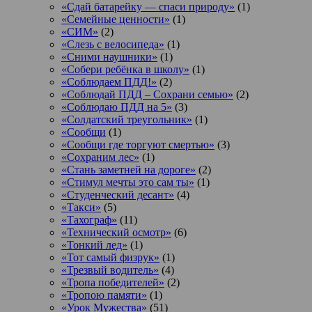
«Сдай батарейку — спаси природу»
(1)
«Семейные ценности»
(1)
«СИМ»
(2)
«Слезь с велосипеда»
(1)
«Сними наушники»
(1)
«Собери ребёнка в школу»
(1)
«Соблюдаем ПДД!»
(2)
«Соблюдай ПДД – Сохрани семью»
(2)
«Соблюдаю ПДД на 5»
(3)
«Солдатский треугольник»
(1)
«Сообщи
(1)
«Сообщи где торгуют смертью»
(3)
«Сохраним лес»
(1)
«Стань заметней на дороге»
(2)
«Стимул мечты это сам ты»
(1)
«Студенческий десант»
(4)
«Такси»
(5)
«Тахограф»
(11)
«Технический осмотр»
(6)
«Тонкий лед»
(1)
«Тот самый физрук»
(1)
«Трезвый водитель»
(4)
«Тропа победителей»
(2)
«Тропою памяти»
(1)
«Урок Мужества»
(51)