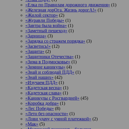
«Елка по Правилам дорожного движения»
(1)
«Железная дорОга. Жизнь дорогА!»
(1)
«Жилой сектор»
(2)
«Журавли Победы»
(1)
«Завтра была война»
(1)
«Заметный пешеход»
(1)
«Зарница»
(3)
«Зарядка со стражем порядка»
(3)
«Засветись!»
(12)
«Защита»
(2)
«Защитники Отечества»
(1)
«Зима в Подмосковье»
(1)
«Зимние каникулы»
(4)
«Знай и соблюдай ПДД»
(1)
«Знай наших»
(42)
«Изучаем ПДД»
(1)
«Кадетская весна»
(1)
«Кадетская слава»
(1)
«Каникулы с Росгвардией»
(45)
«Коробка добра»
(1)
«Лес Победы»
(8)
«Лето без опасности»
(1)
«Лови удачу с умной платежкой»
(2)
«Мак»
(5)