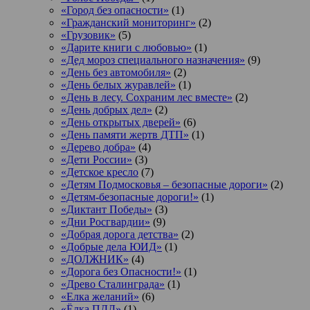
«Город без опасности»
(1)
«Гражданский мониторинг»
(2)
«Грузовик»
(5)
«Дарите книги с любовью»
(1)
«Дед мороз специального назначения»
(9)
«День без автомобиля»
(2)
«День белых журавлей»
(1)
«День в лесу. Сохраним лес вместе»
(2)
«День добрых дел»
(2)
«День открытых дверей»
(6)
«День памяти жертв ДТП»
(1)
«Дерево добра»
(4)
«Дети России»
(3)
«Детское кресло
(7)
«Детям Подмосковья – безопасные дороги»
(2)
«Детям-безопасные дороги!»
(1)
«Диктант Победы»
(3)
«Дни Росгвардии»
(9)
«Добрая дорога детства»
(2)
«Добрые дела ЮИД»
(1)
«ДОЛЖНИК»
(4)
«Дорога без Опасности!»
(1)
«Древо Сталинграда»
(1)
«Елка желаний»
(6)
«Ёлка ПДД»
(1)