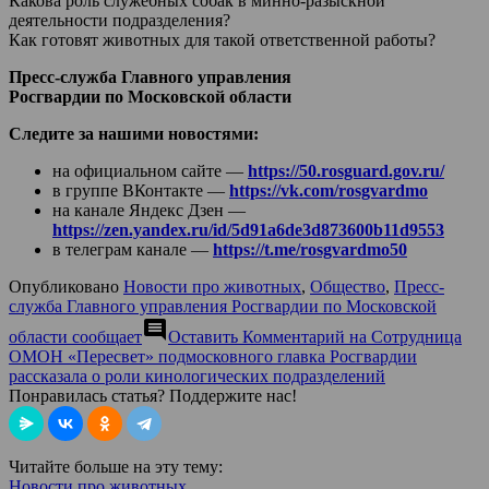
Какова роль служебных собак в минно-разыскной
деятельности подразделения?
Как готовят животных для такой ответственной работы?
Пресс-служба Главного управления
Росгвардии по Московской области
Следите за нашими новостями:
на официальном сайте —
https://50.rosguard.gov.ru/
в группе ВКонтакте —
https://vk.com/rosgvardmo
на канале Яндекс Дзен —
https://zen.yandex.ru/id/5d91a6de3d873600b11d9553
в телеграм канале —
https://t.me/rosgvardmo50
Опубликовано
Новости про животных
,
Общество
,
Пресс-
служба Главного управления Росгвардии по Московской
comment
области сообщает
Оставить Комментарий
на Сотрудница
ОМОН «Пересвет» подмосковного главка Росгвардии
рассказала о роли кинологических подразделений
Понравилась статья? Поддержите нас!
Читайте больше на эту тему:
Новости про животных