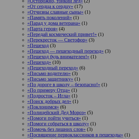
«Осторожно, тонкий лед»
(2)
«От сердца к сердцу»
(17)
«Отчизны славные сыны»
(1)
«Память поколений»
(1)
«Парад у дома ветерана»
(1)
«Парта героя»
(4)
«Передай космический привет!»
(1)
«Перекресток — Светофор»
(3)
«Пешеход
(3)
«Пешеход — пешеходный переход»
(3)
«Пешеход будь внимателен!»
(1)
«Пешеход»
(10)
«Пешеходный переход»
(6)
«Письмо водителю»
(3)
«Письмо защитнику»
(1)
«По дороге в школу – безопасно!»
(1)
«По примеру Отца»
(1)
«Подросток ‒ Игла»
(1)
«Поиск добрых дел»
(1)
«Поклонимся»
(6)
«Полицейский Дед Мороз»
(5)
«Помоги пойти учиться»
(1)
«Помоги собраться в школу»
(1)
«Помочь без лишних слов»
(3)
«Посвящение первоклассников в пешеходы»
(1)