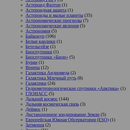
Астероид Фаэтон
(1)
Астероидная защита
(1)
Астероиды и малые планеты
(35)
Астрономические прогнозы
(7)
Астрономические явления
(5)
Астрономия
(5)
Байконур
(106)
Белые карлики
(1)
Бетельгейзе
(1)
Биоспутники
(1)
Биоспутники «Бион»
(5)
Буран
(1)
Венера
(12)
Галактика Андромеда
(2)
Галактика Млечный путь
(8)
Галактики
(24)
Гидрометеорологические спутники «Арктика»
(1)
ГЛОНАСС
(5)
Дальний космос
(144)
Дальняя космическая связь
(3)
Деймос
(1)
Дистанционное зондирование Земли
(5)
Европейская Южная Обсерватория (ESO)
(1)
Затмения
(2)