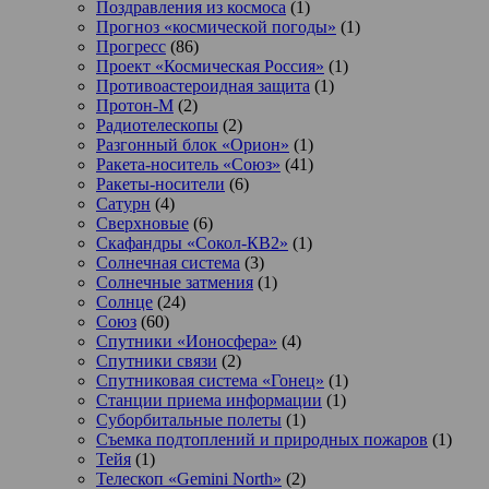
Поздравления из космоса
(1)
Прогноз «космической погоды»
(1)
Прогресс
(86)
Проект «Космическая Россия»
(1)
Противоастероидная защита
(1)
Протон-М
(2)
Радиотелескопы
(2)
Разгонный блок «Орион»
(1)
Ракета-носитель «Союз»
(41)
Ракеты-носители
(6)
Сатурн
(4)
Сверхновые
(6)
Скафандры «Сокол-КВ2»
(1)
Солнечная система
(3)
Солнечные затмения
(1)
Солнце
(24)
Союз
(60)
Спутники «Ионосфера»
(4)
Спутники связи
(2)
Спутниковая система «Гонец»
(1)
Станции приема информации
(1)
Суборбитальные полеты
(1)
Съемка подтоплений и природных пожаров
(1)
Тейя
(1)
Телескоп «Gemini North»
(2)