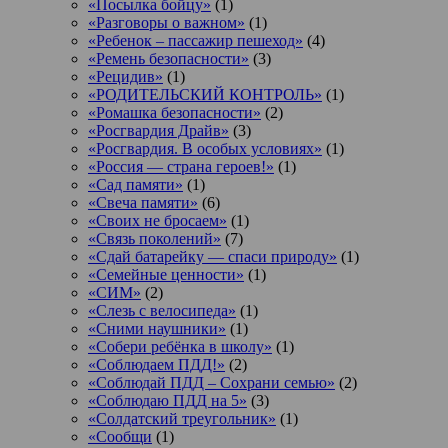
«Посылка бойцу»
(1)
«Разговоры о важном»
(1)
«Ребенок – пассажир пешеход»
(4)
«Ремень безопасности»
(3)
«Рецидив»
(1)
«РОДИТЕЛЬСКИЙ КОНТРОЛЬ»
(1)
«Ромашка безопасности»
(2)
«Росгвардия Драйв»
(3)
«Росгвардия. В особых условиях»
(1)
«Россия — страна героев!»
(1)
«Сад памяти»
(1)
«Свеча памяти»
(6)
«Своих не бросаем»
(1)
«Связь поколений»
(7)
«Сдай батарейку — спаси природу»
(1)
«Семейные ценности»
(1)
«СИМ»
(2)
«Слезь с велосипеда»
(1)
«Сними наушники»
(1)
«Собери ребёнка в школу»
(1)
«Соблюдаем ПДД!»
(2)
«Соблюдай ПДД – Сохрани семью»
(2)
«Соблюдаю ПДД на 5»
(3)
«Солдатский треугольник»
(1)
«Сообщи
(1)