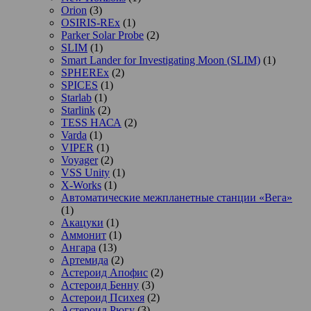
Orion
(3)
OSIRIS-REx
(1)
Parker Solar Probe
(2)
SLIM
(1)
Smart Lander for Investigating Moon (SLIM)
(1)
SPHEREx
(2)
SPICES
(1)
Starlab
(1)
Starlink
(2)
TESS НАСА
(2)
Varda
(1)
VIPER
(1)
Voyager
(2)
VSS Unity
(1)
X-Works
(1)
Автоматические межпланетные станции «Вега»
(1)
Акацуки
(1)
Аммонит
(1)
Ангара
(13)
Артемида
(2)
Астероид Апофис
(2)
Астероид Бенну
(3)
Астероид Психея
(2)
Астероид Рюгу
(3)