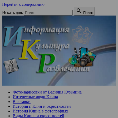
Перейти к содержанию

Искать для:
Поиск
Фото-зарисовки от Василия Кузьмина
Интересные люди Клина
Выставки
История г. Клин и окрестностей
История Клина в фотографиях
Виды Клина и окрестностей