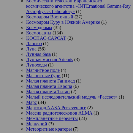
Космический телескоп Европейского
космического агентства «INTErnational Gamma-Ray
Astrophysics Laboratory»
(1)
Космодром Восточный
(27)
Космодром Куру в Южной Америке
(1)
Космодромы
(35)
Космонавты
(134)
КОСПАС-САРСАТ
(2)
Ланьюэ
(1)
Луна
(56)
Лунная база
(1)
Лунная миссия Artemis
(3)
Луноходы
(1)
Магнитное поле
(4)
Магнитные бури
(11)
Малая планета Ганимед
(1)
Малая планета Европа
(6)
Малая планета Титан
(2)
Малый исследовательский модуль «Рассвет»
(1)
Марс
(34)
Марсоход NASA Perseverance
(2)
Массив радиотелескопов ALMA
(1)
Межпланетные перелеты
(23)
Меркурий
(3)
Метеоритные кратеры
(7)