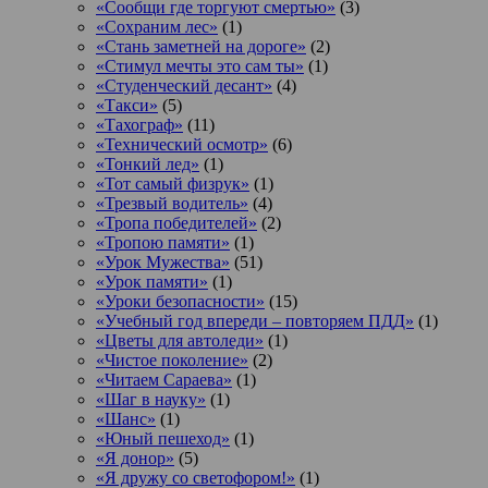
«Сообщи где торгуют смертью»
(3)
«Сохраним лес»
(1)
«Стань заметней на дороге»
(2)
«Стимул мечты это сам ты»
(1)
«Студенческий десант»
(4)
«Такси»
(5)
«Тахограф»
(11)
«Технический осмотр»
(6)
«Тонкий лед»
(1)
«Тот самый физрук»
(1)
«Трезвый водитель»
(4)
«Тропа победителей»
(2)
«Тропою памяти»
(1)
«Урок Мужества»
(51)
«Урок памяти»
(1)
«Уроки безопасности»
(15)
«Учебный год впереди – повторяем ПДД»
(1)
«Цветы для автоледи»
(1)
«Чистое поколение»
(2)
«Читаем Сараева»
(1)
«Шаг в науку»
(1)
«Шанс»
(1)
«Юный пешеход»
(1)
«Я донор»
(5)
«Я дружу со светофором!»
(1)