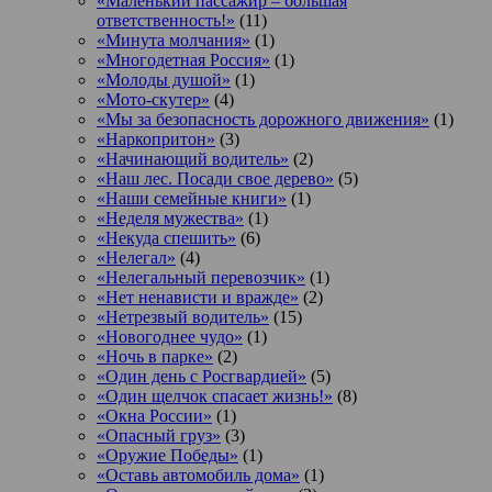
«Маленький пассажир – большая
ответственность!»
(11)
«Минута молчания»
(1)
«Многодетная Россия»
(1)
«Молоды душой»
(1)
«Мото-скутер»
(4)
«Мы за безопасность дорожного движения»
(1)
«Наркопритон»
(3)
«Начинающий водитель»
(2)
«Наш лес. Посади свое дерево»
(5)
«Наши семейные книги»
(1)
«Неделя мужества»
(1)
«Некуда спешить»
(6)
«Нелегал»
(4)
«Нелегальный перевозчик»
(1)
«Нет ненависти и вражде»
(2)
«Нетрезвый водитель»
(15)
«Новогоднее чудо»
(1)
«Ночь в парке»
(2)
«Один день с Росгвардией»
(5)
«Один щелчок спасает жизнь!»
(8)
«Окна России»
(1)
«Опасный груз»
(3)
«Оружие Победы»
(1)
«Оставь автомобиль дома»
(1)