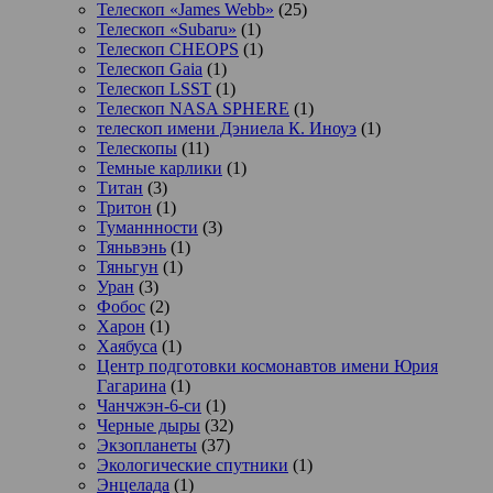
Телескоп «James Webb»
(25)
Телескоп «Subaru»
(1)
Телескоп CHEOPS
(1)
Телескоп Gaia
(1)
Телескоп LSST
(1)
Телескоп NASA SPHERE
(1)
телескоп имени Дэниела К. Иноуэ
(1)
Телескопы
(11)
Темные карлики
(1)
Титан
(3)
Тритон
(1)
Туманнности
(3)
Тяньвэнь
(1)
Тяньгун
(1)
Уран
(3)
Фобос
(2)
Харон
(1)
Хаябуса
(1)
Центр подготовки космонавтов имени Юрия
Гагарина
(1)
Чанчжэн-6-си
(1)
Черные дыры
(32)
Экзопланеты
(37)
Экологические спутники
(1)
Энцелада
(1)