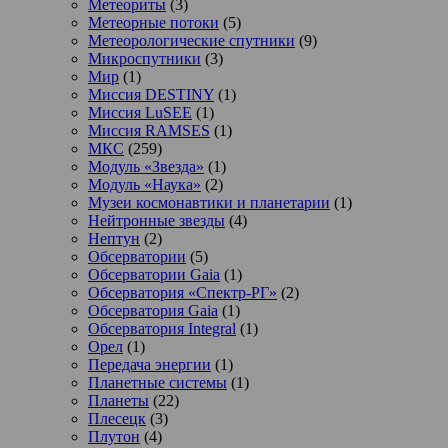
Метеориты
(3)
Метеорные потоки
(5)
Метеорологические спутники
(9)
Микроспутники
(3)
Мир
(1)
Миссия DESTINY
(1)
Миссия LuSEE
(1)
Миссия RAMSES
(1)
МКС
(259)
Модуль «Звезда»
(1)
Модуль «Наука»
(2)
Музеи космонавтики и планетарии
(1)
Нейтронные звезды
(4)
Нептун
(2)
Обсерватории
(5)
Обсерватории Gaia
(1)
Обсерватория «Спектр-РГ»
(2)
Обсерватория Gaia
(1)
Обсерватория Integral
(1)
Орел
(1)
Передача энергии
(1)
Планетные системы
(1)
Планеты
(22)
Плесецк
(3)
Плутон
(4)