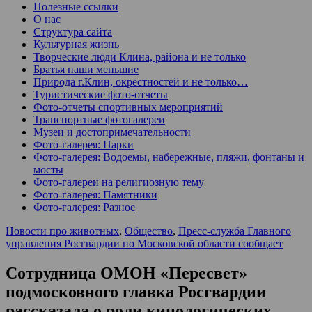
Полезные ссылки
О нас
Структура сайта
Культурная жизнь
Творческие люди Клина, района и не только
Братья наши меньшие
Природа г.Клин, окрестностей и не только…
Туристические фото-отчеты
Фото-отчеты спортивных мероприятий
Транспортные фотогалереи
Музеи и достопримечательности
Фото-галерея: Парки
Фото-галерея: Водоемы, набережные, пляжи, фонтаны и
мосты
Фото-галереи на религиозную тему
Фото-галерея: Памятники
Фото-галерея: Разное
Новости про животных
,
Общество
,
Пресс-служба Главного
управления Росгвардии по Московской области сообщает
Сотрудница ОМОН «Пересвет»
подмосковного главка Росгвардии
рассказала о роли кинологических