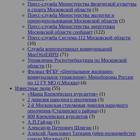
Пресс-служба Министерства физической культуры
и спорта Московской области
(3)
Пресс-служба Министерства экологии и
природопользования Московской области
(2)
Пресс-служба Министерства энергетики
Московской области сообщает
(122)
Пресс-служба Система-112 Московской области
(10)
Служба корпоративных коммуникаций
МосОблЕИРЦ
(71)
Управление Роспотребнадзора по Московской
области
(1)
Филиал ФГБУ «Центральное жилищно-
коммунальное управление» Минобороны России
по 12 ГУ МО (г.Москва)
(4)
Известные люди
(55)
«Марш Кремлёвских курсантов»
(1)
2 дивизия народного ополчения
(3)
2-й Московская стрелковая дивизия народного
ополчения (Сталинского района)
(1)
800 Кремлевских курсантов
(3)
А.П.Гайдар
(1)
Александр Петрович Шлягин
(1)
Алексей Данилович Татищев (обер-полицмейстер
города Москвы)
(1)