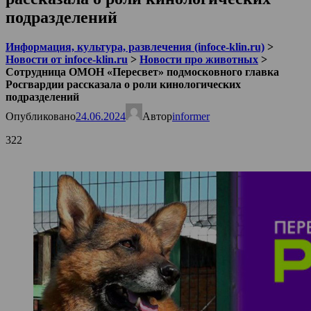
подразделений
Информация, культура, развлечения (infoce-klin.ru)
>
Новости от infoce-klin.ru
>
Новости про животных
>
Сотрудница ОМОН «Пересвет» подмосковного главка
Росгвардии рассказала о роли кинологических
подразделений
Опубликовано
24.06.2024
Автор
informer
322