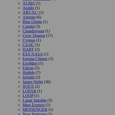
ALMA
(1)
Apollo
(1)
ART-XC
(1)
Artemis
(6)
Blue Origin
(1)
Cassini
(3)
Chandrayaan
(1)
Crew Dragon
(17)
Cygnus
(1)
CZ-6C
(1)
DART
(2)
ESA NASA
(1)
Europa Clipper
(3)
ExoMars
(1)
Falcon
(5)
Hubble
(7)
InSight
(2)
James Webb
(36)
JUICE
(2)
LOFAR
(1)
LOOP
(1)
Lunar Starship
(3)
Mars Express
(1)
MESSENGER
(1)
New Horizons
(1)