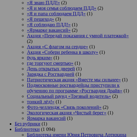
«Я знаю ПДД!»
(2)
«Я и моя семья соблюдаем ПДД»
(2)
«Я и папа соблюдаем ПДД»
(1)
«Я пешеход»
(3)
«Я соблюдаю ПДД!»
(1)
«Ярмарке вакансий»
(2)
Акция «Передай показания с умной платежкой»
(2)
Акция «С флагом на сердце»
(1)
Акция «Собери ребенка в школу»
(1)
будь ярким»
(1)
где торгуют смертью»
(1)
День открытых дверей
(1)
Зарядка с Росгвардией
(1)
Патриотическая акция «Вместе мы сильнее»
(1)
Подмосковные росгвардейцы приступили к
обучению по программе «Росгвардия Драйв»
(1)
Социальный раунд «Трезвый водитель»
(2)
тонкий лёд!»
(1)
Фото-челлендж «Связь поколений»
(2)
Экологическая акция «Чистый берег»
(1)
Ярмарка вакансий
(1)
Без рубрики
(1)
Библиотеки
(1 094)
Библиотека имени Юрия Петровича Артюхина