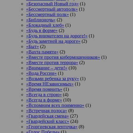
«Безопасный Новый год»
(1)
«Бессмертный автополк»
(1)
«Бессмертный полк»
(1)
«Библионочь»
(2)
«Блокадный хлеб»
(1)
«Будь в форме»
(2)
«Будь внимателен на дороге!»
(1)
«Будь заметней на дороге»
(2)
«Быт»
(2)
«Вахта памяти»
(2)
«Вместе против кибермошенников»
(1)
«Вместе против террора»
(2)
«Внимание – дети!»
(10)
«Вода России»
(1)
«Возьми ребенка за руку»
(1)
«Время НЕзависимых»
(1)
«Время помнить»
(1)
«Всегда в строю»
(4)
«Всегда в форме»
(10)
«Вспомним всех поименно»
(1)
«Встречная полоса»
(8)
«Гвардейская смена»
(27)
«Гвардейский класс»
(24)
«Георгиевская ленточка»
(8)
«Голос Победы»
(1)