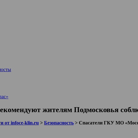
мосты
пас»
комендуют жителям Подмосковья соблюд
 от infoce-klin.ru
>
Безопасность
>
Спасатели ГКУ МО «Мосо