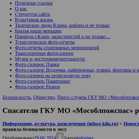
Полезные ссылки
О нас
Структура сайта
Культурная жизнь
Творческие люди Клина, района и не только
Братья наши меньшие
Природа г.Клин, окрестностей и не только…
Туристические фото-отчеты
Фото-отчеты спортивных мероприятий
Транспортные фотогалереи
Музеи и достопримечательности
Фото-галерея: Парки
Фото-галерея: Водоемы, набережные, пляжи, фонтаны и 
Фото-галереи на религиозную тему
Фото-галерея: Памятники
Фото-галерея: Разное
Безопасность
,
Общество
,
Пресс-служба ГКУ МО «Мособлпожс
Спасатели ГКУ МО «Мособлпожспас» ре
Информация, культура, развлечения (infoce-klin.ru)
>
Новости
правила безопасности в лесу
Опубликовано
29.06.2024
Автор
informer