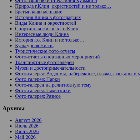
Фото-зарисовки от Василия Кузьмина
Природа г.Клин, окрестностей и не только…
Братья наши меньшие
История Клина в фотографиях
Виды Клина и окрестностей
Спортивная жизнь в г.о.Клин
Интересные люди Клина
История г.о. Клин и не только…
Культурная жизнь
Туристические фото-отчеты
Фото-отчеты спортивных мероприятий
Транспортные фотогалереи
Музеи и достопримечательности
Фото-галерея: Водоемы, набережные, пляжи, фонтаны и 
Фото-галерея: Парки
Фото-галереи на религиозную тему
Фото-галерея: Памятники
Фото-галерея: Разное
Архивы
Август 2026
Июль 2026
Июнь 2026
Май 2026