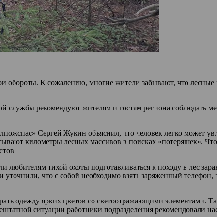
вои обороты. К сожалению, многие жители забывают, что лесны
й службы рекомендуют жителям и гостям региона соблюдать мер
ожспас» Сергей Жукин объяснил, что человек легко может увле
чесывают километры лесных массивов в поисках «потеряшек». Чт
стов.
 любителям тихой охоты подготавливаться к походу в лес зара
уточнили, что с собой необходимо взять заряженный телефон, за
ать одежду ярких цветов со светоотражающими элементами. Так
нештатной ситуации работники подразделения рекомендовали нас