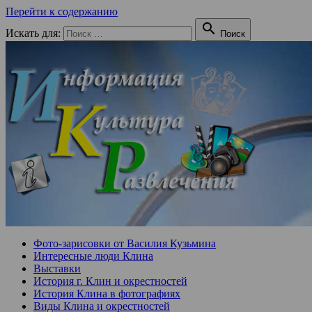
Перейти к содержанию

Искать для:
Поиск
Фото-зарисовки от Василия Кузьмина
Интересные люди Клина
Выставки
История г. Клин и окрестностей
История Клина в фотографиях
Виды Клина и окрестностей