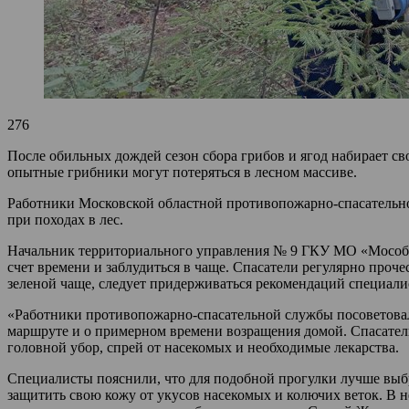
276
После обильных дождей сезон сбора грибов и ягод набирает с
опытные грибники могут потеряться в лесном массиве.
Работники Московской областной противопожарно-спасательно
при походах в лес.
Начальник территориального управления № 9 ГКУ МО «Мособлп
счет времени и заблудиться в чаще. Спасатели регулярно про
зеленой чаще, следует придерживаться рекомендаций специали
«Работники противопожарно-спасательной службы посоветовали
маршруте и о примерном времени возращения домой. Спасатели 
головной убор, спрей от насекомых и необходимые лекарства.
Специалисты пояснили, что для подобной прогулки лучше выбр
защитить свою кожу от укусов насекомых и колючих веток. В 