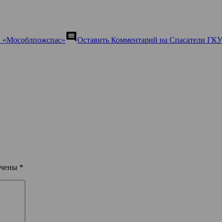
comment
 «Мособлпожспас»
Оставить Комментарий
на Спасатели ГКУ
ечены
*