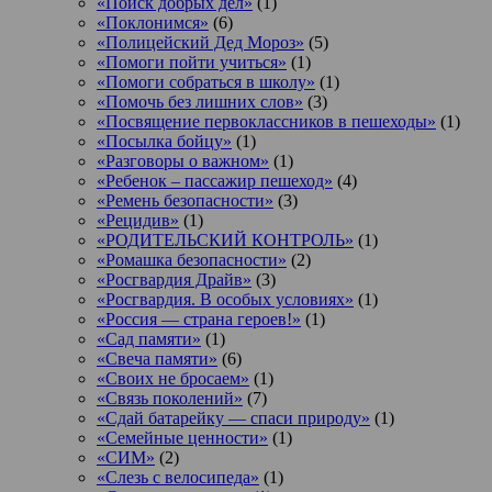
«Поиск добрых дел»
(1)
«Поклонимся»
(6)
«Полицейский Дед Мороз»
(5)
«Помоги пойти учиться»
(1)
«Помоги собраться в школу»
(1)
«Помочь без лишних слов»
(3)
«Посвящение первоклассников в пешеходы»
(1)
«Посылка бойцу»
(1)
«Разговоры о важном»
(1)
«Ребенок – пассажир пешеход»
(4)
«Ремень безопасности»
(3)
«Рецидив»
(1)
«РОДИТЕЛЬСКИЙ КОНТРОЛЬ»
(1)
«Ромашка безопасности»
(2)
«Росгвардия Драйв»
(3)
«Росгвардия. В особых условиях»
(1)
«Россия — страна героев!»
(1)
«Сад памяти»
(1)
«Свеча памяти»
(6)
«Своих не бросаем»
(1)
«Связь поколений»
(7)
«Сдай батарейку — спаси природу»
(1)
«Семейные ценности»
(1)
«СИМ»
(2)
«Слезь с велосипеда»
(1)