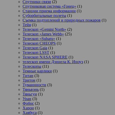
Спутники связи
(2)
Спутниковая система «Гонец»
(1)
Станции приема информации
(1)
Суборбитальные полеты
(1)
Съемка подтоплений и природных пожаров
(1)
Тейя
(1)
Телескоп «Gemini North»
(2)
Телескоп «James Webb»
(25)
Телескоп «Subaru»
(1)
Телескоп CHEOPS
(1)
Телескоп Gaia
(1)
Телескоп LSST
(1)
Телескоп NASA SPHERE
(1)
телескоп имени Дэниела К. Иноуэ
(1)
Телескопы
(11)
Темные карлики
(1)
Титан
(3)
Тритон
(1)
Туманнности
(3)
Тяньвэнь
(1)
Тяньгун
(1)
Уран
(3)
Фобос
(2)
Харон
(1)
Хаябуса
(1)