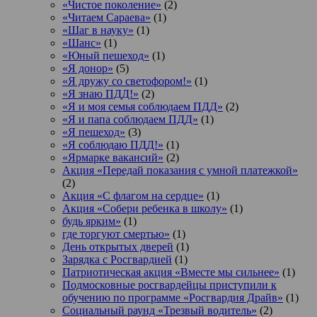
«Чистое поколение»
(2)
«Читаем Сараева»
(1)
«Шаг в науку»
(1)
«Шанс»
(1)
«Юный пешеход»
(1)
«Я донор»
(5)
«Я дружу со светофором!»
(1)
«Я знаю ПДД!»
(2)
«Я и моя семья соблюдаем ПДД»
(2)
«Я и папа соблюдаем ПДД»
(1)
«Я пешеход»
(3)
«Я соблюдаю ПДД!»
(1)
«Ярмарке вакансий»
(2)
Акция «Передай показания с умной платежкой»
(2)
Акция «С флагом на сердце»
(1)
Акция «Собери ребенка в школу»
(1)
будь ярким»
(1)
где торгуют смертью»
(1)
День открытых дверей
(1)
Зарядка с Росгвардией
(1)
Патриотическая акция «Вместе мы сильнее»
(1)
Подмосковные росгвардейцы приступили к
обучению по программе «Росгвардия Драйв»
(1)
Социальный раунд «Трезвый водитель»
(2)