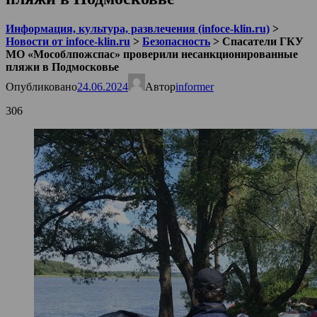
Информация, культура, развлечения (infoce-klin.ru)
>
Новости от infoce-klin.ru
>
Безопасность
>
Спасатели ГКУ
МО «Мособлпожспас» проверили несанкционированные
пляжи в Подмосковье
Опубликовано
24.06.2024
Автор
informer
306