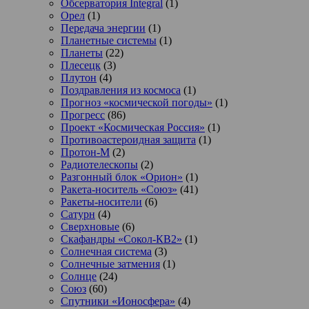
Обсерватория Integral
(1)
Орел
(1)
Передача энергии
(1)
Планетные системы
(1)
Планеты
(22)
Плесецк
(3)
Плутон
(4)
Поздравления из космоса
(1)
Прогноз «космической погоды»
(1)
Прогресс
(86)
Проект «Космическая Россия»
(1)
Противоастероидная защита
(1)
Протон-М
(2)
Радиотелескопы
(2)
Разгонный блок «Орион»
(1)
Ракета-носитель «Союз»
(41)
Ракеты-носители
(6)
Сатурн
(4)
Сверхновые
(6)
Скафандры «Сокол-КВ2»
(1)
Солнечная система
(3)
Солнечные затмения
(1)
Солнце
(24)
Союз
(60)
Спутники «Ионосфера»
(4)