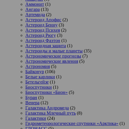
Аммонит
(1)
Ангара
(13)
Артемида
(2)
Астероид Апофис
(2)
Астероид Бенну
(3)
Астероид Психея
(2)
Астероид Рюгу
(3)
Астероид Фаэтон
(1)
Астероидная защита
(1)
Астероиды и малые планеты
(35)
Астрономические прогнозы
(7)
Астрономические явления
(5)
Астрономия
(5)
Байконур
(106)
Белые карлики
(1)
Бетельгейзе
(1)
Биоспутники
(1)
Биоспутники «Бион»
(5)
Буран
(1)
Венера
(12)
Галактика Андромеда
(2)
Галактика Млечный путь
(8)
Галактики
(24)
Гидрометеорологические спутники «Арктика»
(1)
ГЛОНАСС
(5)