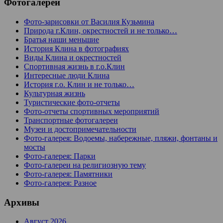
Фотогалереи
Фото-зарисовки от Василия Кузьмина
Природа г.Клин, окрестностей и не только…
Братья наши меньшие
История Клина в фотографиях
Виды Клина и окрестностей
Спортивная жизнь в г.о.Клин
Интересные люди Клина
История г.о. Клин и не только…
Культурная жизнь
Туристические фото-отчеты
Фото-отчеты спортивных мероприятий
Транспортные фотогалереи
Музеи и достопримечательности
Фото-галерея: Водоемы, набережные, пляжи, фонтаны и
мосты
Фото-галерея: Парки
Фото-галереи на религиозную тему
Фото-галерея: Памятники
Фото-галерея: Разное
Архивы
Август 2026