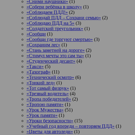
«Сними наушники»
(1)
«Собери ребёнка в школу»
(1)
«Соблюдаем ПДД!»
(2)
«Соблюдай ПДД – Сохрани семью»
(2)
«Соблюдаю ПДД на 5»
(3)
«Солдатский треугольник»
(1)
«Сообщи
(1)
«Сообщи где торгуют смертью»
(3)
«Сохраним лес»
(1)
«Стань заметней на дороге»
(2)
«Стимул мечты это сам ты»
(1)
«Студенческий десант»
(4)
«Такси»
(5)
«Тахограф»
(11)
«Технический осмотр»
(6)
«Тонкий лед»
(1)
«Тот самый физрук»
(1)
«Трезвый водитель»
(4)
«Тропа победителей»
(2)
«Тропою памяти»
(1)
«Урок Мужества»
(51)
«Урок памяти»
(1)
«Уроки безопасности»
(15)
«Учебный год впереди – повторяем ПДД»
(1)
«Цветы для автоледи»
(1)