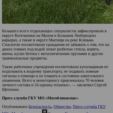
Большего всего отдыхающих специалисты зафиксировали в
округе Котельники на Малом и Большом Люберецких
карьерах, а также в округе Мытищи на реке Клязьма.
Спасатели посоветовали гражданам не забывать о том, что на
диких пляжах под водой лежат разбитые стекла, коряги,
шины, куски бетона с металлическими прутьями и другие
травмоопасные предметы.
Также работники учреждения посоветовали купальщикам не
подплывать к водному транспорту, не подавать ложные
сигналы о помощи и не плавать в состоянии алкогольного
опьянения. Всего к мониторингу привлекалось 70 человек
личного состава и 24 единиц техники», — заключил Сергей
Щетинин.
Пресс-служба ГКУ МО «Мособлпожспас»
Опубликовано
Безопасность
,
Общество
,
Пресс-служба ГКУ
comment