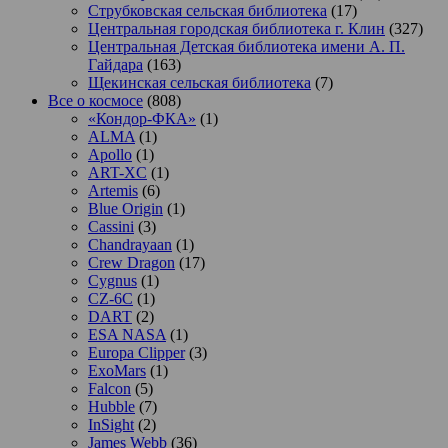
Струбковская сельская библиотека
(17)
Центральная городская библиотека г. Клин
(327)
Центральная Детская библиотека имени А. П.
Гайдара
(163)
Щекинская сельская библиотека
(7)
Все о космосе
(808)
«Кондор-ФКА»
(1)
ALMA
(1)
Apollo
(1)
ART-XC
(1)
Artemis
(6)
Blue Origin
(1)
Cassini
(3)
Chandrayaan
(1)
Crew Dragon
(17)
Cygnus
(1)
CZ-6C
(1)
DART
(2)
ESA NASA
(1)
Europa Clipper
(3)
ExoMars
(1)
Falcon
(5)
Hubble
(7)
InSight
(2)
James Webb
(36)