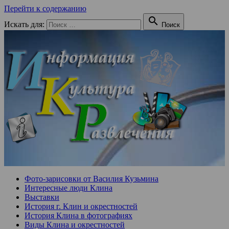
Перейти к содержанию

Искать для:
Поиск
Фото-зарисовки от Василия Кузьмина
Интересные люди Клина
Выставки
История г. Клин и окрестностей
История Клина в фотографиях
Виды Клина и окрестностей