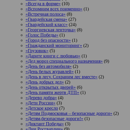
«Всегда в форме»
(10)
«Вспомним всех поименно»
(1)
«Встречная полоса»
(8)
«Гвардейская смена»
(27)
«Гвардейский класс»
(24)
«Георгиевская ленточка»
(8)
«Голос Победы»
(1)
«Город без опасности»
(1)
«Гражданский мониторинг»
(2)
«Грузовик»
(5)
«Дарите книги с любовью»
(1)
«Дед мороз специального назначения»
(9)
«День без автомобиля»
(2)
«День белых журавлей»
(1)
«День в лесу. Сохраним лес вместе»
(2)
«День добрых дел»
(2)
«День открытых дверей»
(6)
«День памяти жертв ДТП»
(1)
«Дерево добра»
(4)
«Дети России»
(3)
«Детское кресло
(7)
«Детям Подмосковья – безопасные дороги»
(2)
«Детям-безопасные дороги!»
(1)
«Диктант Победы»
(3)
«Дни Росгвардии»
(9)