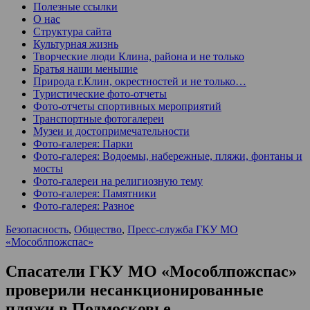
Полезные ссылки
О нас
Структура сайта
Культурная жизнь
Творческие люди Клина, района и не только
Братья наши меньшие
Природа г.Клин, окрестностей и не только…
Туристические фото-отчеты
Фото-отчеты спортивных мероприятий
Транспортные фотогалереи
Музеи и достопримечательности
Фото-галерея: Парки
Фото-галерея: Водоемы, набережные, пляжи, фонтаны и
мосты
Фото-галереи на религиозную тему
Фото-галерея: Памятники
Фото-галерея: Разное
Безопасность
,
Общество
,
Пресс-служба ГКУ МО
«Мособлпожспас»
Спасатели ГКУ МО «Мособлпожспас»
проверили несанкционированные
пляжи в Подмосковье