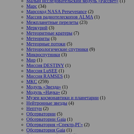
Малый исследовательский модуль «Рассвет»
(1)
Марс
(34)
Марсоход NASA Perseverance
(2)
Массив радиотелескопов ALMA
(1)
Межпланетные перелеты
(23)
Меркурий
(3)
Метеоритные кратеры
(7)
Метеориты
(3)
Метеорные потоки
(5)
Метеорологические спутники
(9)
Микроспутники
(3)
Мир
(1)
Миссия DESTINY
(1)
Миссия LuSEE
(1)
Миссия RAMSES
(1)
МКС
(259)
Модуль «Звезда»
(1)
Модуль «Наука»
(2)
Музеи космонавтики и планетарии
(1)
Нейтронные звезды
(4)
Нептун
(2)
Обсерватории
(5)
Обсерватории Gaia
(1)
Обсерватория «Спектр-РГ»
(2)
Обсерватория Gaia
(1)