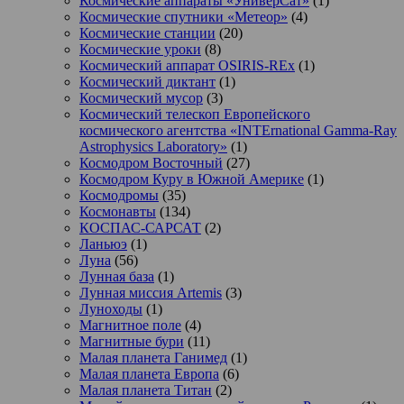
Космические аппараты «УниверСат»
(1)
Космические спутники «Метеор»
(4)
Космические станции
(20)
Космические уроки
(8)
Космический аппарат OSIRIS-REx
(1)
Космический диктант
(1)
Космический мусор
(3)
Космический телескоп Европейского
космического агентства «INTErnational Gamma-Ray
Astrophysics Laboratory»
(1)
Космодром Восточный
(27)
Космодром Куру в Южной Америке
(1)
Космодромы
(35)
Космонавты
(134)
КОСПАС-САРСАТ
(2)
Ланьюэ
(1)
Луна
(56)
Лунная база
(1)
Лунная миссия Artemis
(3)
Луноходы
(1)
Магнитное поле
(4)
Магнитные бури
(11)
Малая планета Ганимед
(1)
Малая планета Европа
(6)
Малая планета Титан
(2)