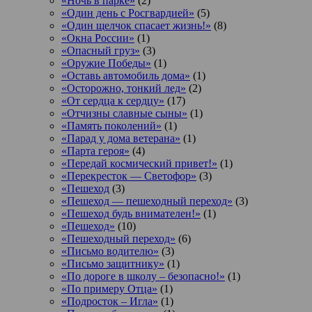
«Ночь в парке»
(2)
«Один день с Росгвардией»
(5)
«Один щелчок спасает жизнь!»
(8)
«Окна России»
(1)
«Опасный груз»
(3)
«Оружие Победы»
(1)
«Оставь автомобиль дома»
(1)
«Осторожно, тонкий лед»
(2)
«От сердца к сердцу»
(17)
«Отчизны славные сыны»
(1)
«Память поколений»
(1)
«Парад у дома ветерана»
(1)
«Парта героя»
(4)
«Передай космический привет!»
(1)
«Перекресток — Светофор»
(3)
«Пешеход
(3)
«Пешеход — пешеходный переход»
(3)
«Пешеход будь внимателен!»
(1)
«Пешеход»
(10)
«Пешеходный переход»
(6)
«Письмо водителю»
(3)
«Письмо защитнику»
(1)
«По дороге в школу – безопасно!»
(1)
«По примеру Отца»
(1)
«Подросток ‒ Игла»
(1)