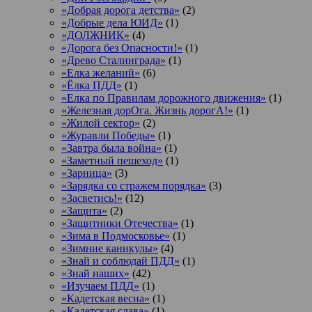
«Добрая дорога детства»
(2)
«Добрые дела ЮИД»
(1)
«ДОЛЖНИК»
(4)
«Дорога без Опасности!»
(1)
«Древо Сталинграда»
(1)
«Елка желаний»
(6)
«Ёлка ПДД»
(1)
«Елка по Правилам дорожного движения»
(1)
«Железная дорОга. Жизнь дорогА!»
(1)
«Жилой сектор»
(2)
«Журавли Победы»
(1)
«Завтра была война»
(1)
«Заметный пешеход»
(1)
«Зарница»
(3)
«Зарядка со стражем порядка»
(3)
«Засветись!»
(12)
«Защита»
(2)
«Защитники Отечества»
(1)
«Зима в Подмосковье»
(1)
«Зимние каникулы»
(4)
«Знай и соблюдай ПДД»
(1)
«Знай наших»
(42)
«Изучаем ПДД»
(1)
«Кадетская весна»
(1)
«Кадетская слава»
(1)