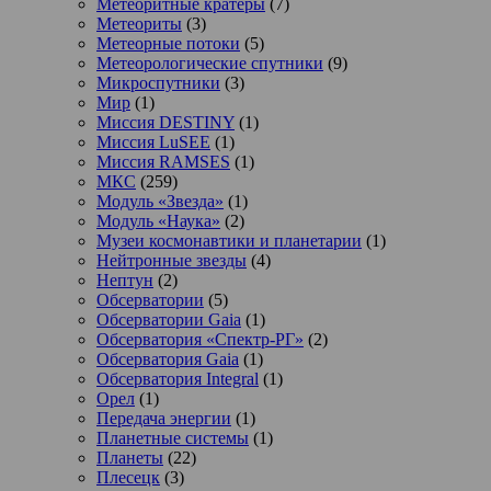
Метеоритные кратеры
(7)
Метеориты
(3)
Метеорные потоки
(5)
Метеорологические спутники
(9)
Микроспутники
(3)
Мир
(1)
Миссия DESTINY
(1)
Миссия LuSEE
(1)
Миссия RAMSES
(1)
МКС
(259)
Модуль «Звезда»
(1)
Модуль «Наука»
(2)
Музеи космонавтики и планетарии
(1)
Нейтронные звезды
(4)
Нептун
(2)
Обсерватории
(5)
Обсерватории Gaia
(1)
Обсерватория «Спектр-РГ»
(2)
Обсерватория Gaia
(1)
Обсерватория Integral
(1)
Орел
(1)
Передача энергии
(1)
Планетные системы
(1)
Планеты
(22)
Плесецк
(3)