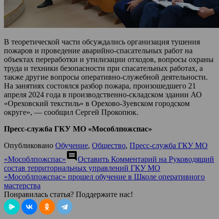
В теоретической части обсуждались организация тушения
пожаров и проведение аварийно-спасательных работ на
объектах переработки и утилизации отходов, вопросы охраны
труда и техники безопасности при спасательных работах, а
также другие вопросы оперативно-служебной деятельности.
На занятиях состоялся разбор пожара, произошедшего 21
апреля 2024 года в производственно-складском здании АО
«Ореховский текстиль» в Орехово-Зуевском городском
округе», — сообщил Сергей Прокопюк.
Пресс-служба ГКУ МО «Мособлпожспас»
Опубликовано
Обучение
,
Общество
,
Пресс-служба ГКУ МО
comment
«Мособлпожспас»
Оставить Комментарий
на Руководящий
состав территориальных управлений ГКУ МО
«Мособлпожспас» прошел обучение в Школе оперативного
мастерства
Понравилась статья? Поддержите нас!