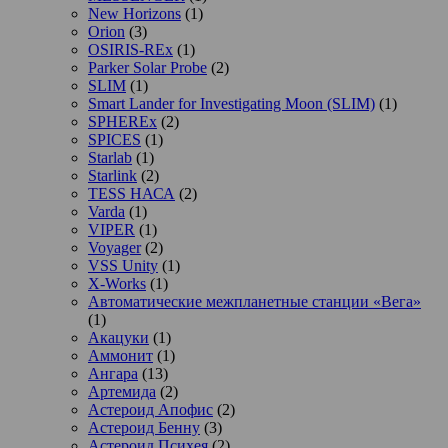
New Horizons
(1)
Orion
(3)
OSIRIS-REx
(1)
Parker Solar Probe
(2)
SLIM
(1)
Smart Lander for Investigating Moon (SLIM)
(1)
SPHEREx
(2)
SPICES
(1)
Starlab
(1)
Starlink
(2)
TESS НАСА
(2)
Varda
(1)
VIPER
(1)
Voyager
(2)
VSS Unity
(1)
X-Works
(1)
Автоматические межпланетные станции «Вега»
(1)
Акацуки
(1)
Аммонит
(1)
Ангара
(13)
Артемида
(2)
Астероид Апофис
(2)
Астероид Бенну
(3)
Астероид Психея
(2)