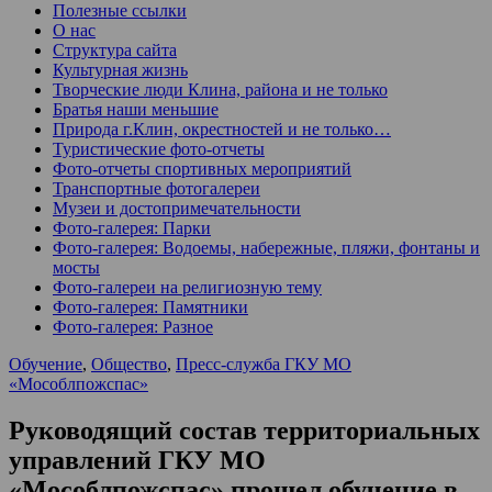
Полезные ссылки
О нас
Структура сайта
Культурная жизнь
Творческие люди Клина, района и не только
Братья наши меньшие
Природа г.Клин, окрестностей и не только…
Туристические фото-отчеты
Фото-отчеты спортивных мероприятий
Транспортные фотогалереи
Музеи и достопримечательности
Фото-галерея: Парки
Фото-галерея: Водоемы, набережные, пляжи, фонтаны и
мосты
Фото-галереи на религиозную тему
Фото-галерея: Памятники
Фото-галерея: Разное
Обучение
,
Общество
,
Пресс-служба ГКУ МО
«Мособлпожспас»
Руководящий состав территориальных
управлений ГКУ МО
«Мособлпожспас» прошел обучение в