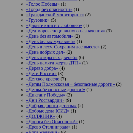
«Голос Победы»
(1)
«Город без опасности»
(1)
«Гражданский мониторинг»
(2)
«Грузовик»
(5)
«Дарите книги с любовью»
(1)
«Дед мороз специального назначения»
(9)
«День без автомобиля»
(2)
«День белых журавлей»
(1)
«День в лесу. Сохраним лес вместе»
(2)
«День добрых дел»
(2)
«День открытых дверей»
(6)
«День памяти жертв ДТП»
(1)
«Дерево добра»
(4)
«Дети России»
(3)
«Детское кресло
(7)
«Детям Подмосковья – безопасные дороги»
(2)
«Детям-безопасные дороги!»
(1)
«Диктант Победы»
(3)
«Дни Росгвардии»
(9)
«Добрая дорога детства»
(2)
«Добрые дела ЮИД»
(1)
«ДОЛЖНИК»
(4)
«Дорога без Опасности!»
(1)
«Древо Сталинграда»
(1)
«Елка желаний»
(6)