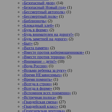
«Безопасный двор»
(14)
«Безопасный Новый год»
(1)
«Бессмертный автополк»
(1)
«Бессмертный полк»
(1)
«Библионочь»
(2)
«Блокадный хлеб»
(1)
«Будь в форме»
(2)
«Будь внимателен на дороге!»
(1)
«Будь заметней на дороге»
(2)
«Быт»
(2)
«Вахта памяти»
(2)
«Вместе против кибермошенников»
(1)
«Вместе против террора»
(2)
«Внимание – дети!»
(10)
«Вода России»
(1)
«Возьми ребенка за руку»
(1)
«Время НЕзависимых»
(1)
«Время помнить»
(1)
«Всегда в строю»
(4)
«Всегда в форме»
(10)
«Вспомним всех поименно»
(1)
«Встречная полоса»
(8)
«Гвардейская смена»
(27)
«Гвардейский класс»
(24)
«Георгиевская ленточка»
(8)