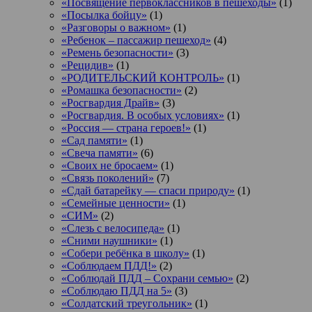
«Посвящение первоклассников в пешеходы»
(1)
«Посылка бойцу»
(1)
«Разговоры о важном»
(1)
«Ребенок – пассажир пешеход»
(4)
«Ремень безопасности»
(3)
«Рецидив»
(1)
«РОДИТЕЛЬСКИЙ КОНТРОЛЬ»
(1)
«Ромашка безопасности»
(2)
«Росгвардия Драйв»
(3)
«Росгвардия. В особых условиях»
(1)
«Россия — страна героев!»
(1)
«Сад памяти»
(1)
«Свеча памяти»
(6)
«Своих не бросаем»
(1)
«Связь поколений»
(7)
«Сдай батарейку — спаси природу»
(1)
«Семейные ценности»
(1)
«СИМ»
(2)
«Слезь с велосипеда»
(1)
«Сними наушники»
(1)
«Собери ребёнка в школу»
(1)
«Соблюдаем ПДД!»
(2)
«Соблюдай ПДД – Сохрани семью»
(2)
«Соблюдаю ПДД на 5»
(3)
«Солдатский треугольник»
(1)