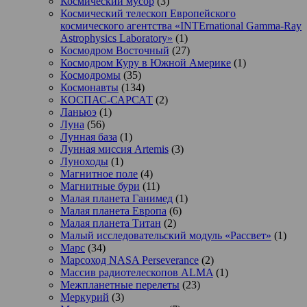
Космический мусор
(3)
Космический телескоп Европейского
космического агентства «INTErnational Gamma-Ray
Astrophysics Laboratory»
(1)
Космодром Восточный
(27)
Космодром Куру в Южной Америке
(1)
Космодромы
(35)
Космонавты
(134)
КОСПАС-САРСАТ
(2)
Ланьюэ
(1)
Луна
(56)
Лунная база
(1)
Лунная миссия Artemis
(3)
Луноходы
(1)
Магнитное поле
(4)
Магнитные бури
(11)
Малая планета Ганимед
(1)
Малая планета Европа
(6)
Малая планета Титан
(2)
Малый исследовательский модуль «Рассвет»
(1)
Марс
(34)
Марсоход NASA Perseverance
(2)
Массив радиотелескопов ALMA
(1)
Межпланетные перелеты
(23)
Меркурий
(3)