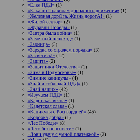
«Ёлка ПДД»
(1)
«Елка по Правилам дорожного движения»
(1)
«Железная дорОга. Жизнь дорогА!»
(1)
«Жилой сектор»
(2)
«Журавли Победы»
(1)
«Завтра была война»
(1)
«Заметный пешеход»
(1)
«Зарница»
(3)
«Зарядка со стражем порядка»
(3)
«Засветись!»
(12)
«Защита»
(2)
«Защитники Отечества»
(1)
«Зима в Подмосковье»
(1)
«Зимние каникулы»
(4)
«Знай и соблюдай ПДД»
(1)
«Знай наших»
(42)
«Изучаем ПДД»
(1)
«Кадетская весна»
(1)
«Кадетская слава»
(1)
«Каникулы с Росгвардией»
(45)
«Коробка добра»
(1)
«Лес Победы»
(8)
«Лето без опасности»
(1)
«Лови удачу с умной платежкой»
(2)
«Мак»
(5)