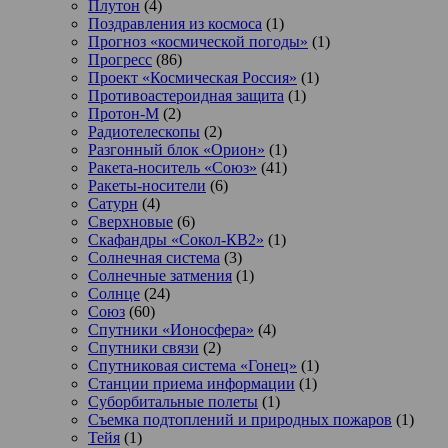
Плутон
(4)
Поздравления из космоса
(1)
Прогноз «космической погоды»
(1)
Прогресс
(86)
Проект «Космическая Россия»
(1)
Противоастероидная защита
(1)
Протон-М
(2)
Радиотелескопы
(2)
Разгонный блок «Орион»
(1)
Ракета-носитель «Союз»
(41)
Ракеты-носители
(6)
Сатурн
(4)
Сверхновые
(6)
Скафандры «Сокол-КВ2»
(1)
Солнечная система
(3)
Солнечные затмения
(1)
Солнце
(24)
Союз
(60)
Спутники «Ионосфера»
(4)
Спутники связи
(2)
Спутниковая система «Гонец»
(1)
Станции приема информации
(1)
Суборбитальные полеты
(1)
Съемка подтоплений и природных пожаров
(1)
Тейя
(1)