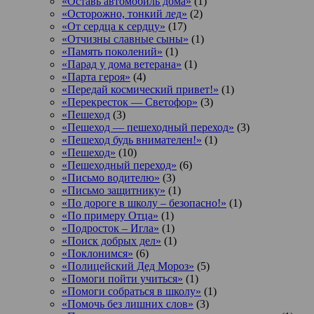
«Оставь автомобиль дома»
(1)
«Осторожно, тонкий лед»
(2)
«От сердца к сердцу»
(17)
«Отчизны славные сыны»
(1)
«Память поколений»
(1)
«Парад у дома ветерана»
(1)
«Парта героя»
(4)
«Передай космический привет!»
(1)
«Перекресток — Светофор»
(3)
«Пешеход
(3)
«Пешеход — пешеходный переход»
(3)
«Пешеход будь внимателен!»
(1)
«Пешеход»
(10)
«Пешеходный переход»
(6)
«Письмо водителю»
(3)
«Письмо защитнику»
(1)
«По дороге в школу – безопасно!»
(1)
«По примеру Отца»
(1)
«Подросток ‒ Игла»
(1)
«Поиск добрых дел»
(1)
«Поклонимся»
(6)
«Полицейский Дед Мороз»
(5)
«Помоги пойти учиться»
(1)
«Помоги собраться в школу»
(1)
«Помочь без лишних слов»
(3)