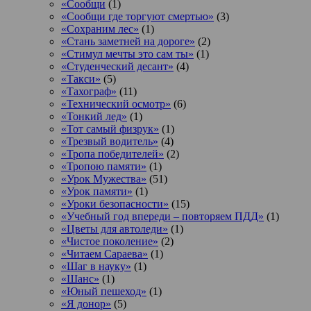
«Сообщи
(1)
«Сообщи где торгуют смертью»
(3)
«Сохраним лес»
(1)
«Стань заметней на дороге»
(2)
«Стимул мечты это сам ты»
(1)
«Студенческий десант»
(4)
«Такси»
(5)
«Тахограф»
(11)
«Технический осмотр»
(6)
«Тонкий лед»
(1)
«Тот самый физрук»
(1)
«Трезвый водитель»
(4)
«Тропа победителей»
(2)
«Тропою памяти»
(1)
«Урок Мужества»
(51)
«Урок памяти»
(1)
«Уроки безопасности»
(15)
«Учебный год впереди – повторяем ПДД»
(1)
«Цветы для автоледи»
(1)
«Чистое поколение»
(2)
«Читаем Сараева»
(1)
«Шаг в науку»
(1)
«Шанс»
(1)
«Юный пешеход»
(1)
«Я донор»
(5)