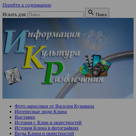
Перейти к содержанию

Искать для:
Поиск
Фото-зарисовки от Василия Кузьмина
Интересные люди Клина
Выставки
История г. Клин и окрестностей
История Клина в фотографиях
Виды Клина и окрестностей