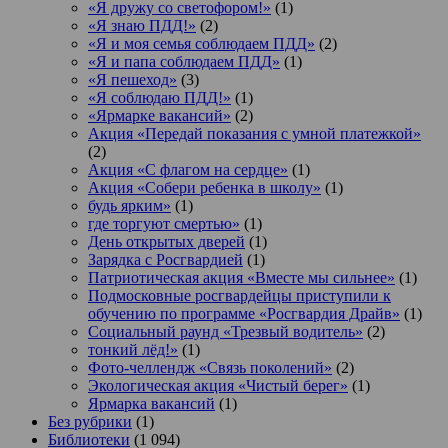
«Я дружу со светофором!»
(1)
«Я знаю ПДД!»
(2)
«Я и моя семья соблюдаем ПДД»
(2)
«Я и папа соблюдаем ПДД»
(1)
«Я пешеход»
(3)
«Я соблюдаю ПДД!»
(1)
«Ярмарке вакансий»
(2)
Акция «Передай показания с умной платежкой»
(2)
Акция «С флагом на сердце»
(1)
Акция «Собери ребенка в школу»
(1)
будь ярким»
(1)
где торгуют смертью»
(1)
День открытых дверей
(1)
Зарядка с Росгвардией
(1)
Патриотическая акция «Вместе мы сильнее»
(1)
Подмосковные росгвардейцы приступили к
обучению по программе «Росгвардия Драйв»
(1)
Социальный раунд «Трезвый водитель»
(2)
тонкий лёд!»
(1)
Фото-челлендж «Связь поколений»
(2)
Экологическая акция «Чистый берег»
(1)
Ярмарка вакансий
(1)
Без рубрики
(1)
Библиотеки
(1 094)