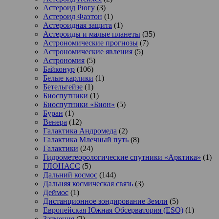
Астероид Рюгу
(3)
Астероид Фаэтон
(1)
Астероидная защита
(1)
Астероиды и малые планеты
(35)
Астрономические прогнозы
(7)
Астрономические явления
(5)
Астрономия
(5)
Байконур
(106)
Белые карлики
(1)
Бетельгейзе
(1)
Биоспутники
(1)
Биоспутники «Бион»
(5)
Буран
(1)
Венера
(12)
Галактика Андромеда
(2)
Галактика Млечный путь
(8)
Галактики
(24)
Гидрометеорологические спутники «Арктика»
(1)
ГЛОНАСС
(5)
Дальний космос
(144)
Дальняя космическая связь
(3)
Деймос
(1)
Дистанционное зондирование Земли
(5)
Европейская Южная Обсерватория (ESO)
(1)
Затмения
(2)