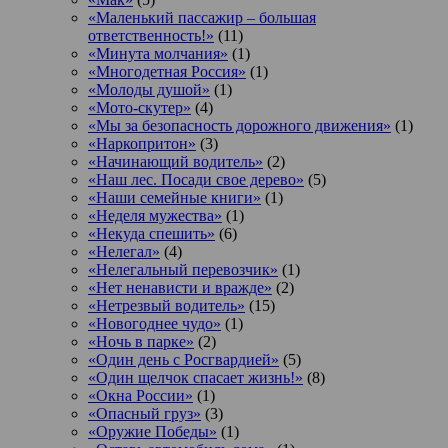
«Маленький пассажир – большая
ответственность!»
(11)
«Минута молчания»
(1)
«Многодетная Россия»
(1)
«Молоды душой»
(1)
«Мото-скутер»
(4)
«Мы за безопасность дорожного движения»
(1)
«Наркопритон»
(3)
«Начинающий водитель»
(2)
«Наш лес. Посади свое дерево»
(5)
«Наши семейные книги»
(1)
«Неделя мужества»
(1)
«Некуда спешить»
(6)
«Нелегал»
(4)
«Нелегальный перевозчик»
(1)
«Нет ненависти и вражде»
(2)
«Нетрезвый водитель»
(15)
«Новогоднее чудо»
(1)
«Ночь в парке»
(2)
«Один день с Росгвардией»
(5)
«Один щелчок спасает жизнь!»
(8)
«Окна России»
(1)
«Опасный груз»
(3)
«Оружие Победы»
(1)