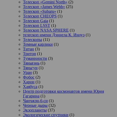
Телескоп «Gemini North»
(2)
Телескоп «James Webb»
(25)
Телескоп «Subaru»
(1)
Телескоп CHEOPS
(1)
Телескоп Gaia
(1)
Телескоп LSST
(1)
Телескоп NASA SPHERE
(1)
телескоп имени Дэниела К. Иноуэ
(1)
Телескопы
(11)
Темные карлики
(1)
Титан
(3)
Тритон
(1)
Туманнности
(3)
Тяньвэнь
(1)
Тяньгун
(1)
Уран
(3)
Фобос
(2)
Харон
(1)
Хаябуса
(1)
Центр подготовки космонавтов имени Юрия
Гагарина
(1)
Чанчжэн-6-си
(1)
Черные дыры
(32)
Экзопланеты
(37)
Экологические спутники
(1)