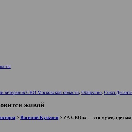
мосты
ии ветеранов СВО Московской области
,
Общество
,
Союз Десантн
новится живой
авторы
>
Василий Кузьмин
>
ZA СВОих — это музей, где пам