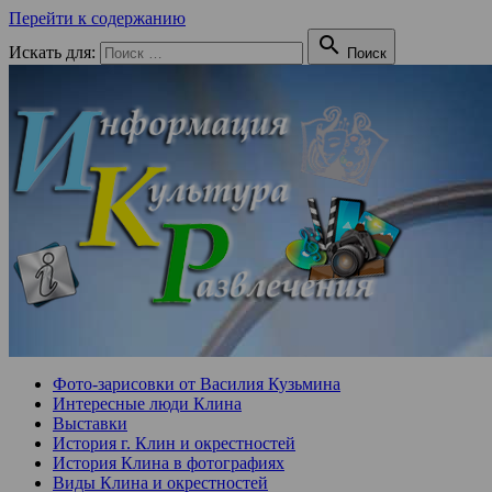
Перейти к содержанию

Искать для:
Поиск
Фото-зарисовки от Василия Кузьмина
Интересные люди Клина
Выставки
История г. Клин и окрестностей
История Клина в фотографиях
Виды Клина и окрестностей