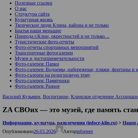
Полезные ссылки
О нас
Структура сайта
Культурная жизнь
Творческие люди Клина, района и не только
Братья наши меньшие
Природа г.Клин, окрестностей и не только…
Туристические фото-отчеты
Фото-отчеты спортивных мероприятий
Транспортные фотогалереи
Музеи и достопримечательности
Фото-галерея: Парки
Фото-галерея: Водоемы, набережные, пляжи, фонтаны и 
Фото-галереи на религиозную тему
Фото-галерея: Памятники
Фото-галерея: Разное
Василий Кузьмин
,
Воспитание
,
Клинское отделение Ассоциац
ZA СВОих — это музей, где память ста
Информация, культура, развлечения (infoce-klin.ru)
>
Наши 
Опубликовано
26.03.2026
Автор
informer