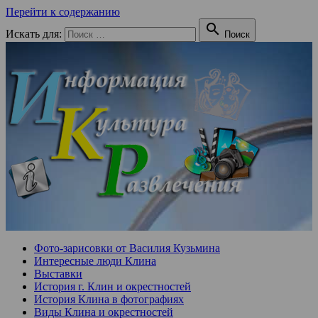
Перейти к содержанию

Искать для:
Поиск
Фото-зарисовки от Василия Кузьмина
Интересные люди Клина
Выставки
История г. Клин и окрестностей
История Клина в фотографиях
Виды Клина и окрестностей