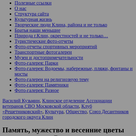
Полезные ссылки
О нас
Структура сайта
Культурная жизнь
Творческие люди Клина, района и не только
Братья наши меньшие
Природа г.Клин, окрестностей и не только…
Туристические фото-отчеты
Фото-отчеты спортивных мероприятий
Транспортные фотогалереи
Музеи и достопримечательности
Фото-галерея: Парки
Фото-галерея: Водоемы, набережные, пляжи, фонтаны и
мосты
Фото-галереи на религиозную тему
Фото-галерея: Памятники
Фото-галерея: Разное
Василий Кузьмин
,
Клинское отделение Ассоциации
ветеранов СВО Московской области
,
Клуб
«Решетниковский»
,
Культура
,
Общество
,
Союз Десантников
городского округа Клин
Память, мужество и весенние цветы