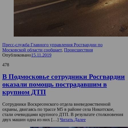
Пресс-служба Главного управления Росгвардии по
Московской области сообщает
,
Происшествия
Опубликовано
15.11.2019
478
В Подмосковье сотрудники Росгвардии
оказали помощь пострадавшим в
крупном ДТП
Сотрудники Воскресенского отдела вневедомственной
охраны, двигаясь по трассе М5 в районе села Никитское,
стали очевидцами крупного ДТП. В результате столкновения
двух машин одна из них […]
Читать Далее