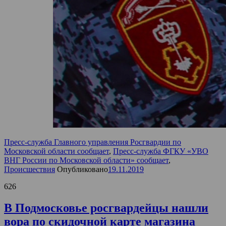
Пресс-служба Главного управления Росгвардии по
Московской области сообщает
,
Пресс-служба ФГКУ «УВО
ВНГ России по Московской области» сообщает
,
Происшествия
Опубликовано
19.11.2019
626
В Подмосковье росгвардейцы нашли
вора по скидочной карте магазина