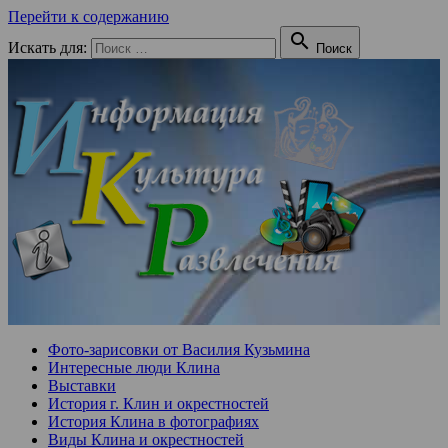
Перейти к содержанию

Искать для:
Поиск
Фото-зарисовки от Василия Кузьмина
Интересные люди Клина
Выставки
История г. Клин и окрестностей
История Клина в фотографиях
Виды Клина и окрестностей