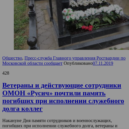
Общество
,
Пресс-служба Главного управления Росгвардии по
Московской области сообщает
Опубликовано
07.11.2019
428
Ветераны и действующие сотрудники
ОМОН «Русич» почтили память
погибших при исполнении служебного
долга коллег
Накануне Дня памяти сотрудников и военнослужащих,
погибших при исполнении служебного долга, ветераны и