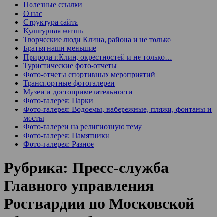
Полезные ссылки
О нас
Структура сайта
Культурная жизнь
Творческие люди Клина, района и не только
Братья наши меньшие
Природа г.Клин, окрестностей и не только…
Туристические фото-отчеты
Фото-отчеты спортивных мероприятий
Транспортные фотогалереи
Музеи и достопримечательности
Фото-галерея: Парки
Фото-галерея: Водоемы, набережные, пляжи, фонтаны и
мосты
Фото-галереи на религиозную тему
Фото-галерея: Памятники
Фото-галерея: Разное
Рубрика:
Пресс-служба
Главного управления
Росгвардии по Московской