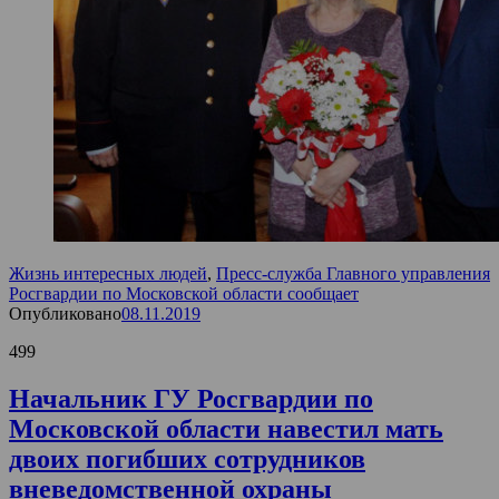
Жизнь интересных людей
,
Пресс-служба Главного управления
Росгвардии по Московской области сообщает
Опубликовано
08.11.2019
499
Начальник ГУ Росгвардии по
Московской области навестил мать
двоих погибших сотрудников
вневедомственной охраны