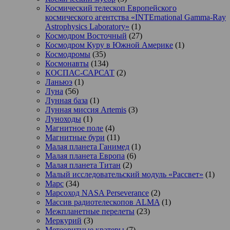
Космический телескоп Европейского
космического агентства «INTErnational Gamma-Ray
Astrophysics Laboratory»
(1)
Космодром Восточный
(27)
Космодром Куру в Южной Америке
(1)
Космодромы
(35)
Космонавты
(134)
КОСПАС-САРСАТ
(2)
Ланьюэ
(1)
Луна
(56)
Лунная база
(1)
Лунная миссия Artemis
(3)
Луноходы
(1)
Магнитное поле
(4)
Магнитные бури
(11)
Малая планета Ганимед
(1)
Малая планета Европа
(6)
Малая планета Титан
(2)
Малый исследовательский модуль «Рассвет»
(1)
Марс
(34)
Марсоход NASA Perseverance
(2)
Массив радиотелескопов ALMA
(1)
Межпланетные перелеты
(23)
Меркурий
(3)
Метеоритные кратеры
(7)