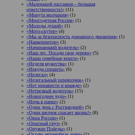
«Маленький пассажир – большая
ответственность!»
(11)
«Минута молчания»
(1)
«Многодетная Россия»
(1)
«Молоды душой»
(1)
«Мото-скутер»
(4)
«Мы за безопасность дорожного движения»
(1)
«Наркопритон»
(3)
«Начинающий водитель»
(2)
«Наш лес. Посади свое дерево»
(5)
«Наши семейные книги»
(1)
«Неделя мужества»
(1)
«Некуда спешить»
(6)
«Нелегал»
(4)
«Нелегальный перевозчик»
(1)
«Нет ненависти и вражде»
(2)
«Нетрезвый водитель»
(15)
«Новогоднее чудо»
(1)
«Ночь в парке»
(2)
«Один день с Росгвардией»
(5)
«Один щелчок спасает жизнь!»
(8)
«Окна России»
(1)
«Опасный груз»
(3)
«Оружие Победы»
(1)
«Оставь автомобиль дома»
(1)