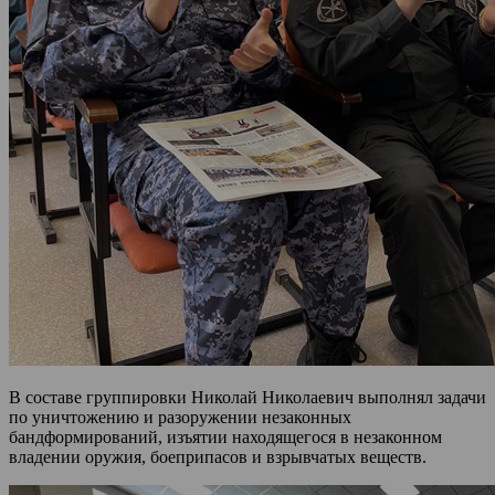
В составе группировки Николай Николаевич выполнял задачи
по уничтожению и разоружении незаконных
бандформирований, изъятии находящегося в незаконном
владении оружия, боеприпасов и взрывчатых веществ.