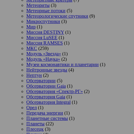
Метеориты
(3)
Метеорные потоки
(5)
Метеорологические спутники
(9)
Микроспутники
(3)
Мир
(1)
Миссия DESTINY
(1)
Миссия LuSEE
(1)
Миссия RAMSES
(1)
МКС
(259)
Модуль «Звезда»
(1)
Модуль «Наука»
(2)
Музеи космонавтики и планетарии
(1)
Нейтронные звезды
(4)
Нептун
(2)
Обсерватории
(5)
Обсерватории Gaia
(1)
Обсерватория «Спектр-РГ»
(2)
Обсерватория Gaia
(1)
Обсерватория Integral
(1)
Орел
(1)
Передача энергии
(1)
Планетные системы
(1)
Планеты
(22)
Плесецк
(3)