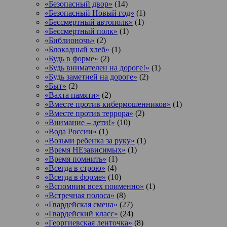
«Безопасный двор»
(14)
«Безопасный Новый год»
(1)
«Бессмертный автополк»
(1)
«Бессмертный полк»
(1)
«Библионочь»
(2)
«Блокадный хлеб»
(1)
«Будь в форме»
(2)
«Будь внимателен на дороге!»
(1)
«Будь заметней на дороге»
(2)
«Быт»
(2)
«Вахта памяти»
(2)
«Вместе против кибермошенников»
(1)
«Вместе против террора»
(2)
«Внимание – дети!»
(10)
«Вода России»
(1)
«Возьми ребенка за руку»
(1)
«Время НЕзависимых»
(1)
«Время помнить»
(1)
«Всегда в строю»
(4)
«Всегда в форме»
(10)
«Вспомним всех поименно»
(1)
«Встречная полоса»
(8)
«Гвардейская смена»
(27)
«Гвардейский класс»
(24)
«Георгиевская ленточка»
(8)