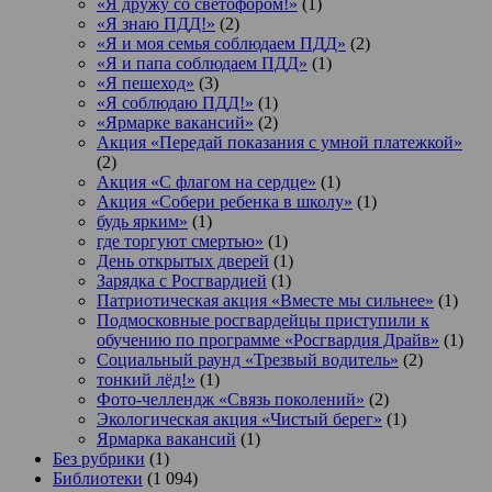
«Я дружу со светофором!»
(1)
«Я знаю ПДД!»
(2)
«Я и моя семья соблюдаем ПДД»
(2)
«Я и папа соблюдаем ПДД»
(1)
«Я пешеход»
(3)
«Я соблюдаю ПДД!»
(1)
«Ярмарке вакансий»
(2)
Акция «Передай показания с умной платежкой»
(2)
Акция «С флагом на сердце»
(1)
Акция «Собери ребенка в школу»
(1)
будь ярким»
(1)
где торгуют смертью»
(1)
День открытых дверей
(1)
Зарядка с Росгвардией
(1)
Патриотическая акция «Вместе мы сильнее»
(1)
Подмосковные росгвардейцы приступили к
обучению по программе «Росгвардия Драйв»
(1)
Социальный раунд «Трезвый водитель»
(2)
тонкий лёд!»
(1)
Фото-челлендж «Связь поколений»
(2)
Экологическая акция «Чистый берег»
(1)
Ярмарка вакансий
(1)
Без рубрики
(1)
Библиотеки
(1 094)