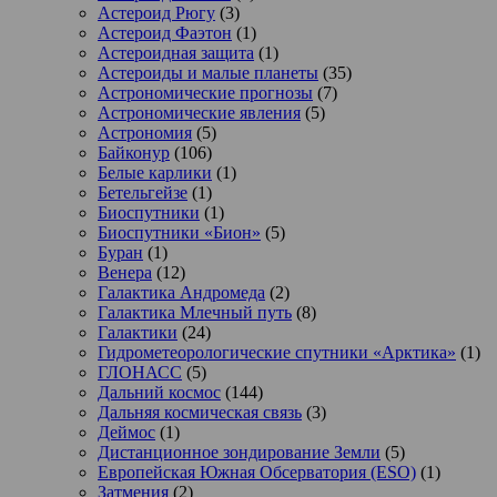
Астероид Рюгу
(3)
Астероид Фаэтон
(1)
Астероидная защита
(1)
Астероиды и малые планеты
(35)
Астрономические прогнозы
(7)
Астрономические явления
(5)
Астрономия
(5)
Байконур
(106)
Белые карлики
(1)
Бетельгейзе
(1)
Биоспутники
(1)
Биоспутники «Бион»
(5)
Буран
(1)
Венера
(12)
Галактика Андромеда
(2)
Галактика Млечный путь
(8)
Галактики
(24)
Гидрометеорологические спутники «Арктика»
(1)
ГЛОНАСС
(5)
Дальний космос
(144)
Дальняя космическая связь
(3)
Деймос
(1)
Дистанционное зондирование Земли
(5)
Европейская Южная Обсерватория (ESO)
(1)
Затмения
(2)