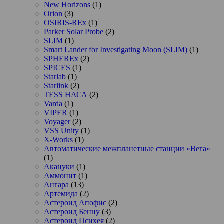
New Horizons
(1)
Orion
(3)
OSIRIS-REx
(1)
Parker Solar Probe
(2)
SLIM
(1)
Smart Lander for Investigating Moon (SLIM)
(1)
SPHEREx
(2)
SPICES
(1)
Starlab
(1)
Starlink
(2)
TESS НАСА
(2)
Varda
(1)
VIPER
(1)
Voyager
(2)
VSS Unity
(1)
X-Works
(1)
Автоматические межпланетные станции «Вега»
(1)
Акацуки
(1)
Аммонит
(1)
Ангара
(13)
Артемида
(2)
Астероид Апофис
(2)
Астероид Бенну
(3)
Астероид Психея
(2)