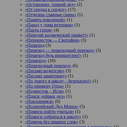
«Осторожно, тонкий лед»
(2)
«От сердца к сердцу»
(17)
«Отчизны славные сыны»
(1)
«Память поколений»
(1)
«Парад у дома ветерана»
(1)
«Парта героя»
(4)
«Передай космический привет!»
(1)
«Перекресток — Светофор»
(3)
«Пешеход
(3)
«Пешеход — пешеходный переход»
(3)
«Пешеход будь внимателен!»
(1)
«Пешеход»
(10)
«Пешеходный переход»
(6)
«Письмо водителю»
(3)
«Письмо защитнику»
(1)
«По дороге в школу – безопасно!»
(1)
«По примеру Отца»
(1)
«Подросток ‒ Игла»
(1)
«Поиск добрых дел»
(1)
«Поклонимся»
(6)
«Полицейский Дед Мороз»
(5)
«Помоги пойти учиться»
(1)
«Помоги собраться в школу»
(1)
«Помочь без лишних слов»
(3)
«Посвящение первоклассников в пешеходы»
(1)