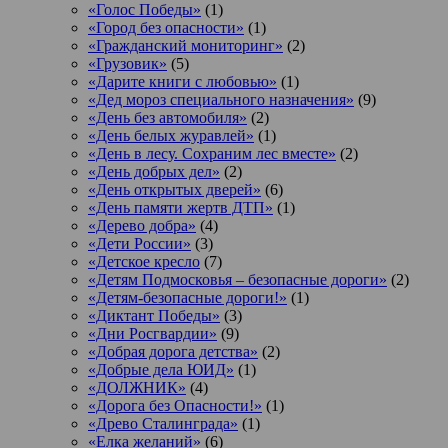
«Голос Победы»
(1)
«Город без опасности»
(1)
«Гражданский мониторинг»
(2)
«Грузовик»
(5)
«Дарите книги с любовью»
(1)
«Дед мороз специального назначения»
(9)
«День без автомобиля»
(2)
«День белых журавлей»
(1)
«День в лесу. Сохраним лес вместе»
(2)
«День добрых дел»
(2)
«День открытых дверей»
(6)
«День памяти жертв ДТП»
(1)
«Дерево добра»
(4)
«Дети России»
(3)
«Детское кресло
(7)
«Детям Подмосковья – безопасные дороги»
(2)
«Детям-безопасные дороги!»
(1)
«Диктант Победы»
(3)
«Дни Росгвардии»
(9)
«Добрая дорога детства»
(2)
«Добрые дела ЮИД»
(1)
«ДОЛЖНИК»
(4)
«Дорога без Опасности!»
(1)
«Древо Сталинграда»
(1)
«Елка желаний»
(6)