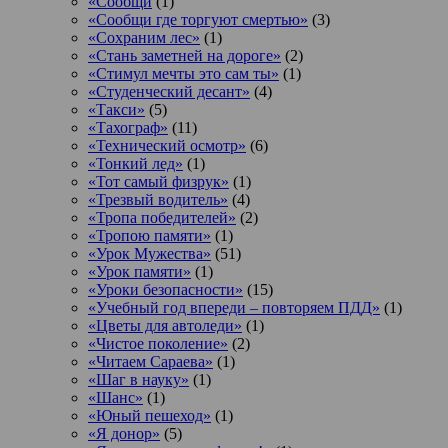
«Сообщи
(1)
«Сообщи где торгуют смертью»
(3)
«Сохраним лес»
(1)
«Стань заметней на дороге»
(2)
«Стимул мечты это сам ты»
(1)
«Студенческий десант»
(4)
«Такси»
(5)
«Тахограф»
(11)
«Технический осмотр»
(6)
«Тонкий лед»
(1)
«Тот самый физрук»
(1)
«Трезвый водитель»
(4)
«Тропа победителей»
(2)
«Тропою памяти»
(1)
«Урок Мужества»
(51)
«Урок памяти»
(1)
«Уроки безопасности»
(15)
«Учебный год впереди – повторяем ПДД»
(1)
«Цветы для автоледи»
(1)
«Чистое поколение»
(2)
«Читаем Сараева»
(1)
«Шаг в науку»
(1)
«Шанс»
(1)
«Юный пешеход»
(1)
«Я донор»
(5)