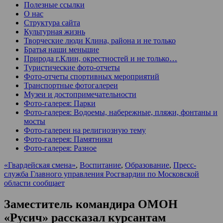
Полезные ссылки
О нас
Структура сайта
Культурная жизнь
Творческие люди Клина, района и не только
Братья наши меньшие
Природа г.Клин, окрестностей и не только…
Туристические фото-отчеты
Фото-отчеты спортивных мероприятий
Транспортные фотогалереи
Музеи и достопримечательности
Фото-галерея: Парки
Фото-галерея: Водоемы, набережные, пляжи, фонтаны и
мосты
Фото-галереи на религиозную тему
Фото-галерея: Памятники
Фото-галерея: Разное
«Гвардейская смена»
,
Воспитание
,
Образование
,
Пресс-
служба Главного управления Росгвардии по Московской
области сообщает
Заместитель командира ОМОН
«Русич» рассказал курсантам