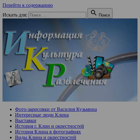
Перейти к содержанию

Искать для:
Поиск
Фото-зарисовки от Василия Кузьмина
Интересные люди Клина
Выставки
История г. Клин и окрестностей
История Клина в фотографиях
Виды Клина и окрестностей