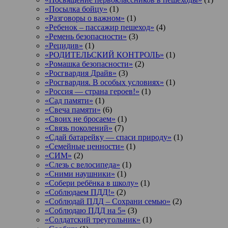
«Посылка бойцу»
(1)
«Разговоры о важном»
(1)
«Ребенок – пассажир пешеход»
(4)
«Ремень безопасности»
(3)
«Рецидив»
(1)
«РОДИТЕЛЬСКИЙ КОНТРОЛЬ»
(1)
«Ромашка безопасности»
(2)
«Росгвардия Драйв»
(3)
«Росгвардия. В особых условиях»
(1)
«Россия — страна героев!»
(1)
«Сад памяти»
(1)
«Свеча памяти»
(6)
«Своих не бросаем»
(1)
«Связь поколений»
(7)
«Сдай батарейку — спаси природу»
(1)
«Семейные ценности»
(1)
«СИМ»
(2)
«Слезь с велосипеда»
(1)
«Сними наушники»
(1)
«Собери ребёнка в школу»
(1)
«Соблюдаем ПДД!»
(2)
«Соблюдай ПДД – Сохрани семью»
(2)
«Соблюдаю ПДД на 5»
(3)
«Солдатский треугольник»
(1)