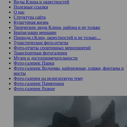
Виды Клина и окрестностей
Полезные ссылки
О нас
Структура сайта
Культурная жизнь
Творческие люди Клина, района и не только
Братья наши меньшие
Природа г.Клин, окрестностей и не только…
Туристические фото-отчеты
Фото-отчеты спортивных мероприятий
Транспортные фотогалереи
Музеи и достопримечательности
Фото-галерея: Парки
Фото-галерея: Водоемы, набережные, пляжи, фонтаны и
мосты
Фото-галереи на религиозную тему
Фото-галерея: Памятники
Фото-галерея: Разное