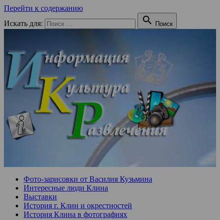
Перейти к содержанию

Искать для:
Поиск
Фото-зарисовки от Василия Кузьмина
Интересные люди Клина
Выставки
История г. Клин и окрестностей
История Клина в фотографиях