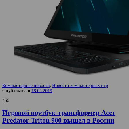
Компьютерные новости
,
Новости компьютерных игр
Опубликовано
18.05.2019
466
Игровой ноутбук-трансформер Acer
Predator Triton 900 вышел в России