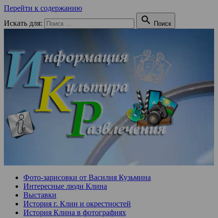
Перейти к содержанию

Искать для:
Поиск
Фото-зарисовки от Василия Кузьмина
Интересные люди Клина
Выставки
История г. Клин и окрестностей
История Клина в фотографиях