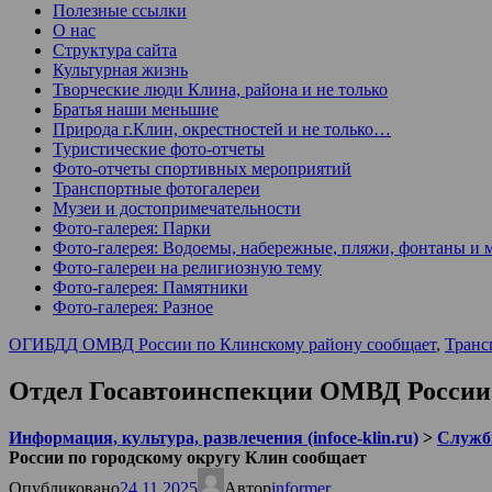
Полезные ссылки
О нас
Структура сайта
Культурная жизнь
Творческие люди Клина, района и не только
Братья наши меньшие
Природа г.Клин, окрестностей и не только…
Туристические фото-отчеты
Фото-отчеты спортивных мероприятий
Транспортные фотогалереи
Музеи и достопримечательности
Фото-галерея: Парки
Фото-галерея: Водоемы, набережные, пляжи, фонтаны и 
Фото-галереи на религиозную тему
Фото-галерея: Памятники
Фото-галерея: Разное
ОГИБДД ОМВД России по Клинскому району сообщает
,
Транс
Отдел Госавтоинспекции ОМВД России 
Информация, культура, развлечения (infoce-klin.ru)
>
Служб
России по городскому округу Клин сообщает
Опубликовано
24.11.2025
Автор
informer