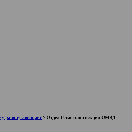
у району сообщает
>
Отдел Госавтоинспекции ОМВД