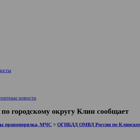
мосты
портные новости
по городскому округу Клин сообщает
ы правопорядка, МЧС
>
ОГИБДД ОМВД России по Клинском