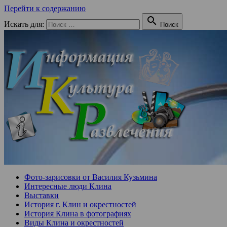
Перейти к содержанию

Искать для:
Поиск
Фото-зарисовки от Василия Кузьмина
Интересные люди Клина
Выставки
История г. Клин и окрестностей
История Клина в фотографиях
Виды Клина и окрестностей