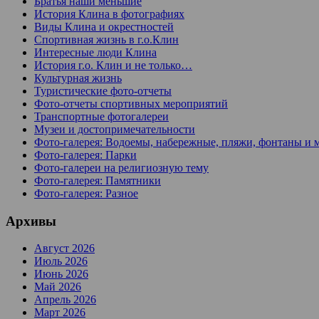
Братья наши меньшие
История Клина в фотографиях
Виды Клина и окрестностей
Спортивная жизнь в г.о.Клин
Интересные люди Клина
История г.о. Клин и не только…
Культурная жизнь
Туристические фото-отчеты
Фото-отчеты спортивных мероприятий
Транспортные фотогалереи
Музеи и достопримечательности
Фото-галерея: Водоемы, набережные, пляжи, фонтаны и 
Фото-галерея: Парки
Фото-галереи на религиозную тему
Фото-галерея: Памятники
Фото-галерея: Разное
Архивы
Август 2026
Июль 2026
Июнь 2026
Май 2026
Апрель 2026
Март 2026