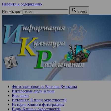
Перейти к содержанию

Искать для:
Поиск
Фото-зарисовки от Василия Кузьмина
Интересные люди Клина
Выставки
История г. Клин и окрестностей
История Клина в фотографиях
Виды Клина и окрестностей