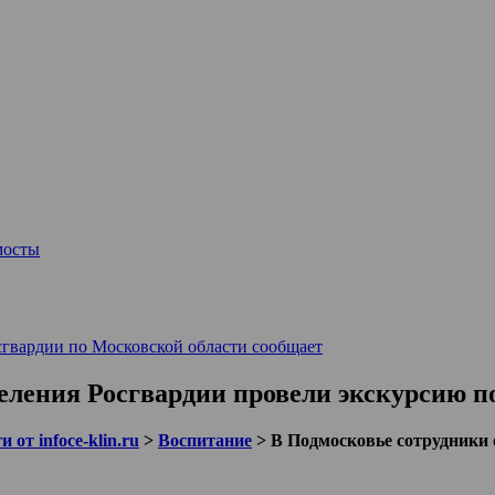
мосты
сгвардии по Московской области сообщает
еления Росгвардии провели экскурсию по
 от infoce-klin.ru
>
Воспитание
>
В Подмосковье сотрудники 