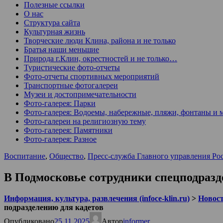
Полезные ссылки
О нас
Структура сайта
Культурная жизнь
Творческие люди Клина, района и не только
Братья наши меньшие
Природа г.Клин, окрестностей и не только…
Туристические фото-отчеты
Фото-отчеты спортивных мероприятий
Транспортные фотогалереи
Музеи и достопримечательности
Фото-галерея: Парки
Фото-галерея: Водоемы, набережные, пляжи, фонтаны и 
Фото-галереи на религиозную тему
Фото-галерея: Памятники
Фото-галерея: Разное
Воспитание
,
Общество
,
Пресс-служба Главного управления Ро
В Подмосковье сотрудники спецподразд
Информация, культура, развлечения (infoce-klin.ru)
>
Новости
подразделению для кадетов
Опубликовано
25.11.2025
Автор
informer